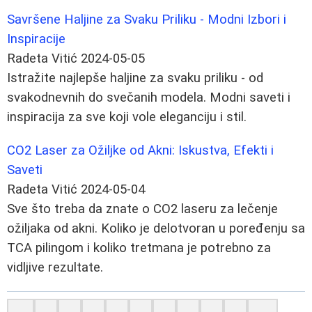
Savršene Haljine za Svaku Priliku - Modni Izbori i
Inspiracije
Radeta Vitić
2024-05-05
Istražite najlepše haljine za svaku priliku - od
svakodnevnih do svečanih modela. Modni saveti i
inspiracija za sve koji vole eleganciju i stil.
CO2 Laser za Ožiljke od Akni: Iskustva, Efekti i
Saveti
Radeta Vitić
2024-05-04
Sve što treba da znate o CO2 laseru za lečenje
ožiljaka od akni. Koliko je delotvoran u poređenju sa
TCA pilingom i koliko tretmana je potrebno za
vidljive rezultate.