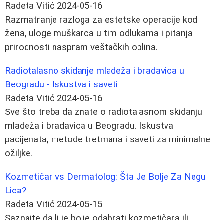
Radeta Vitić
2024-05-16
Razmatranje razloga za estetske operacije kod
žena, uloge muškarca u tim odlukama i pitanja
prirodnosti naspram veštačkih oblina.
Radiotalasno skidanje mladeža i bradavica u
Beogradu - Iskustva i saveti
Radeta Vitić
2024-05-16
Sve što treba da znate o radiotalasnom skidanju
mladeža i bradavica u Beogradu. Iskustva
pacijenata, metode tretmana i saveti za minimalne
ožiljke.
Kozmetičar vs Dermatolog: Šta Je Bolje Za Negu
Lica?
Radeta Vitić
2024-05-15
Saznajte da li je bolje odabrati kozmetičara ili