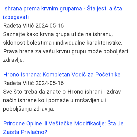
Ishrana prema krvnim grupama - Šta jesti a šta
izbegavati
Radeta Vitić
2024-05-16
Saznajte kako krvna grupa utiče na ishranu,
sklonost bolestima i individualne karakteristike.
Prava hrana za vašu krvnu grupu može poboljšati
zdravlje.
Hrono Ishrana: Kompletan Vodič za Početnike
Radeta Vitić
2024-05-16
Sve što treba da znate o Hrono ishrani - zdrav
način ishrane koji pomaže u mršavljenju i
poboljšanju zdravlja.
Prirodne Opline ili Veštačke Modifikacije: Šta Je
Zaista Privlačno?