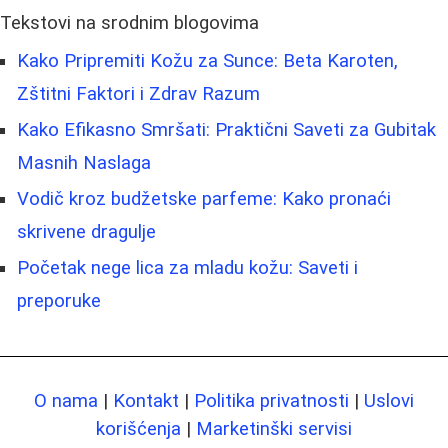
Tekstovi na srodnim blogovima
Kako Pripremiti Kožu za Sunce: Beta Karoten,
Zštitni Faktori i Zdrav Razum
Kako Efikasno Smršati: Praktični Saveti za Gubitak
Masnih Naslaga
Vodič kroz budžetske parfeme: Kako pronaći
skrivene dragulje
Početak nege lica za mladu kožu: Saveti i
preporuke
O nama
|
Kontakt
|
Politika privatnosti
|
Uslovi
korišćenja
|
Marketinški servisi