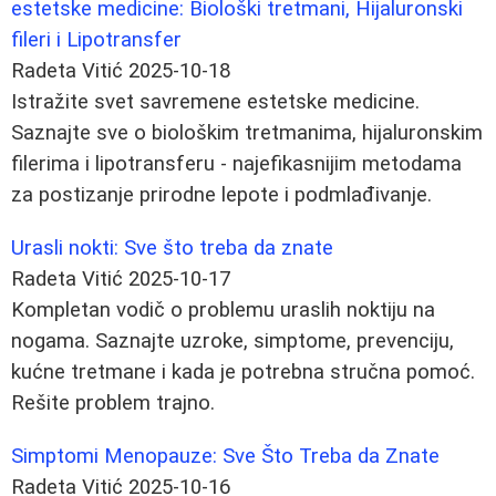
estetske medicine: Biološki tretmani, Hijaluronski
fileri i Lipotransfer
Radeta Vitić
2025-10-18
Istražite svet savremene estetske medicine.
Saznajte sve o biološkim tretmanima, hijaluronskim
filerima i lipotransferu - najefikasnijim metodama
za postizanje prirodne lepote i podmlađivanje.
Urasli nokti: Sve što treba da znate
Radeta Vitić
2025-10-17
Kompletan vodič o problemu uraslih noktiju na
nogama. Saznajte uzroke, simptome, prevenciju,
kućne tretmane i kada je potrebna stručna pomoć.
Rešite problem trajno.
Simptomi Menopauze: Sve Što Treba da Znate
Radeta Vitić
2025-10-16