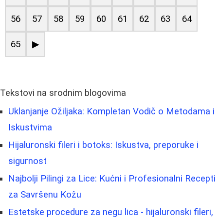
56
57
58
59
60
61
62
63
64
65
▶
Tekstovi na srodnim blogovima
Uklanjanje Ožiljaka: Kompletan Vodič o Metodama i
Iskustvima
Hijaluronski fileri i botoks: Iskustva, preporuke i
sigurnost
Najbolji Pilingi za Lice: Kućni i Profesionalni Recepti
za Savršenu Kožu
Estetske procedure za negu lica - hijaluronski fileri,