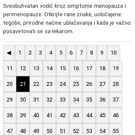
Sveobuhvatan vodič kroz simptome menopauze i
perimenopauze. Otkrijte rane znake, uobičajene
tegobe, prirodne načine ublažavanja i kada je važno
posavetovati se sa lekarom.
◀
1
2
3
4
5
6
7
8
9
10
11
12
13
14
15
16
17
18
19
20
21
22
23
24
25
26
27
28
29
30
31
32
33
34
35
36
37
38
39
40
41
42
43
44
45
46
47
48
49
50
51
52
53
54
55