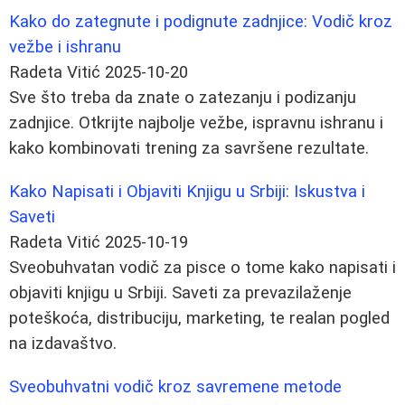
Kako do zategnute i podignute zadnjice: Vodič kroz
vežbe i ishranu
Radeta Vitić
2025-10-20
Sve što treba da znate o zatezanju i podizanju
zadnjice. Otkrijte najbolje vežbe, ispravnu ishranu i
kako kombinovati trening za savršene rezultate.
Kako Napisati i Objaviti Knjigu u Srbiji: Iskustva i
Saveti
Radeta Vitić
2025-10-19
Sveobuhvatan vodič za pisce o tome kako napisati i
objaviti knjigu u Srbiji. Saveti za prevazilaženje
poteškoća, distribuciju, marketing, te realan pogled
na izdavaštvo.
Sveobuhvatni vodič kroz savremene metode