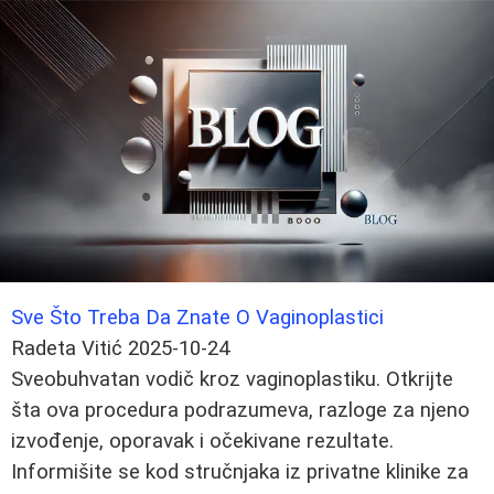
Sve Što Treba Da Znate O Vaginoplastici
Radeta Vitić
2025-10-24
Sveobuhvatan vodič kroz vaginoplastiku. Otkrijte
šta ova procedura podrazumeva, razloge za njeno
izvođenje, oporavak i očekivane rezultate.
Informišite se kod stručnjaka iz privatne klinike za