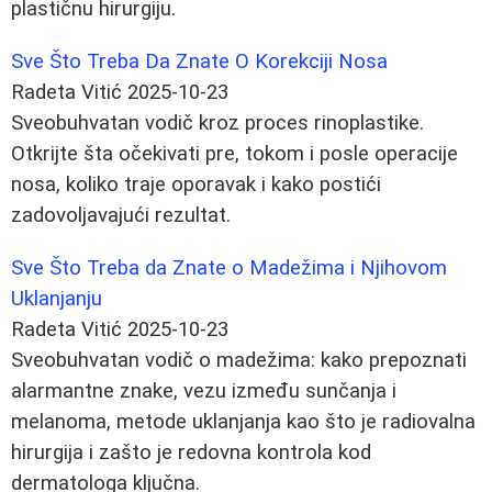
plastičnu hirurgiju.
Sve Što Treba Da Znate O Korekciji Nosa
Radeta Vitić
2025-10-23
Sveobuhvatan vodič kroz proces rinoplastike.
Otkrijte šta očekivati pre, tokom i posle operacije
nosa, koliko traje oporavak i kako postići
zadovoljavajući rezultat.
Sve Što Treba da Znate o Madežima i Njihovom
Uklanjanju
Radeta Vitić
2025-10-23
Sveobuhvatan vodič o madežima: kako prepoznati
alarmantne znake, vezu između sunčanja i
melanoma, metode uklanjanja kao što je radiovalna
hirurgija i zašto je redovna kontrola kod
dermatologa ključna.