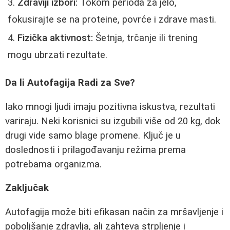
Zdraviji izbori:
Tokom perioda za jelo,
fokusirajte se na proteine, povrće i zdrave masti.
Fizička aktivnost:
Šetnja, trčanje ili trening
mogu ubrzati rezultate.
Da li Autofagija Radi za Sve?
Iako mnogi ljudi imaju pozitivna iskustva, rezultati
variraju. Neki korisnici su izgubili više od 20 kg, dok
drugi vide samo blage promene. Ključ je u
doslednosti i prilagođavanju režima prema
potrebama organizma.
Zaključak
Autofagija može biti efikasan način za mršavljenje i
poboljšanje zdravlja, ali zahteva strpljenje i