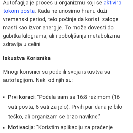
Autofagija je proces u organizmu koji se
aktivira
tokom posta
. Kada ne unosimo hranu duži
vremenski period, telo počinje da koristi zaloge
masti kao izvor energije. To može dovesti do
gubitka kilograma, ali i poboljšanja metabolizma i
zdravlja u celini.
Iskustva Korisnika
Mnogi korisnici su podelili svoja iskustva sa
autofagijom. Neki od njih su:
Prvi koraci:
"Počela sam sa 16:8 režimom (16
sati posta, 8 sati za jelo). Prvih par dana je bilo
teško, ali organizam se brzo navikne."
Motivacija:
"Koristim aplikaciju za praćenje