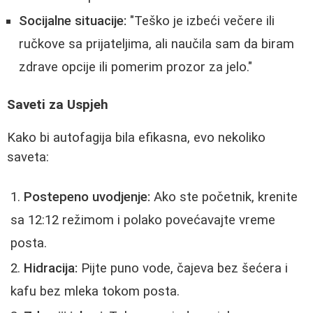
Socijalne situacije:
"Teško je izbeći večere ili
ručkove sa prijateljima, ali naučila sam da biram
zdrave opcije ili pomerim prozor za jelo."
Saveti za Uspjeh
Kako bi autofagija bila efikasna, evo nekoliko
saveta:
Postepeno uvodjenje:
Ako ste početnik, krenite
sa 12:12 režimom i polako povećavajte vreme
posta.
Hidracija:
Pijte puno vode, čajeva bez šećera i
kafu bez mleka tokom posta.