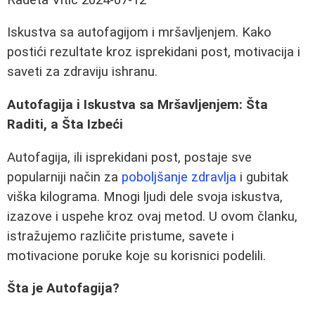
Iskustva sa autofagijom i mršavljenjem. Kako
postići rezultate kroz isprekidani post, motivacija i
saveti za zdraviju ishranu.
Autofagija i Iskustva sa Mršavljenjem: Šta
Raditi, a Šta Izbeći
Autofagija, ili isprekidani post, postaje sve
popularniji način za
poboljšanje zdravlja
i gubitak
viška kilograma. Mnogi ljudi dele svoja iskustva,
izazove i uspehe kroz ovaj metod. U ovom članku,
istražujemo različite pristume, savete i
motivacione poruke koje su korisnici podelili.
Šta je Autofagija?