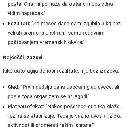
posta. Ona mi pomaže da ostanem dosledna i
vidim napredak."
Rezultati:
"Za mesec dana sam izgubila 3 kg bez
velikih promena u ishrani, samo redovnim
poštovanjem vremenskih okvira."
Najčešći Izazovi
Iako autofagija donosi rezultate, nije bez izazova:
Glad:
"Prvih nedelju dana osećam glad uveče, ali
posle toga organizam se prilagodi."
Plateau efekat:
"Nakon početnog gubitka kilaže,
težina se stabilizuje. Tada je važno uvesti fizičku
aktivnost ili promeniti režim ishrane."