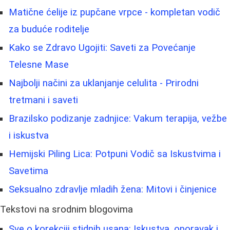
Matične ćelije iz pupčane vrpce - kompletan vodič
za buduće roditelje
Kako se Zdravo Ugojiti: Saveti za Povećanje
Telesne Mase
Najbolji načini za uklanjanje celulita - Prirodni
tretmani i saveti
Brazilsko podizanje zadnjice: Vakum terapija, vežbe
i iskustva
Hemijski Piling Lica: Potpuni Vodič sa Iskustvima i
Savetima
Seksualno zdravlje mladih žena: Mitovi i činjenice
Tekstovi na srodnim blogovima
Sve o korekciji stidnih usana: Iskustva, oporavak i