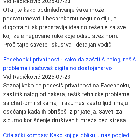
Vid Radičković
2026-07-23
Otkrijte kako podmlađivanje šaka može
podrazumevati i besprekornu negu noktiju, a
dugotrajni lak predstavlja idealno rešenje za sve
koji žele negovane ruke koje odišu svežinom.
Pročitajte savete, iskustva i detaljan vodič.
Facebook i privatnost - kako da zaštitiš nalog, rešiš
probleme i sačuvaš digitalno dostojanstvo
Vid Radičković
2026-07-23
Saznaj kako da podesiš privatnost na Facebooku,
zaštitiš nalog od hakera, rešiš tehničke probleme
sa chat-om i slikama, i razumeš zašto ljudi imaju
osećanja kada ih obrišeš iz prijatelja. Saveti za
sigurno korišćenje društvenih mreža bez stresa.
Čitalački kompas: Kako knjige oblikuju naš pogled