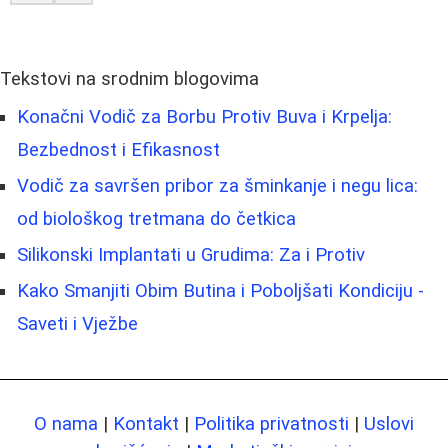
Tekstovi na srodnim blogovima
Konačni Vodič za Borbu Protiv Buva i Krpelja:
Bezbednost i Efikasnost
Vodič za savršen pribor za šminkanje i negu lica:
od biološkog tretmana do četkica
Silikonski Implantati u Grudima: Za i Protiv
Kako Smanjiti Obim Butina i Poboljšati Kondiciju -
Saveti i Vježbe
O nama
|
Kontakt
|
Politika privatnosti
|
Uslovi