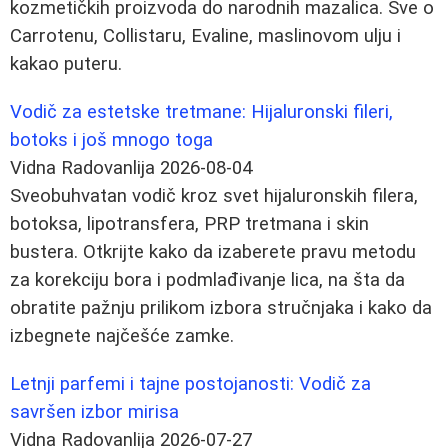
kozmetičkih proizvoda do narodnih mazalica. Sve o
Carrotenu, Collistaru, Evaline, maslinovom ulju i
kakao puteru.
Vodič za estetske tretmane: Hijaluronski fileri,
botoks i još mnogo toga
Vidna Radovanlija
2026-08-04
Sveobuhvatan vodič kroz svet hijaluronskih filera,
botoksa, lipotransfera, PRP tretmana i skin
bustera. Otkrijte kako da izaberete pravu metodu
za korekciju bora i podmlađivanje lica, na šta da
obratite pažnju prilikom izbora stručnjaka i kako da
izbegnete najčešće zamke.
Letnji parfemi i tajne postojanosti: Vodič za
savršen izbor mirisa
Vidna Radovanlija
2026-07-27