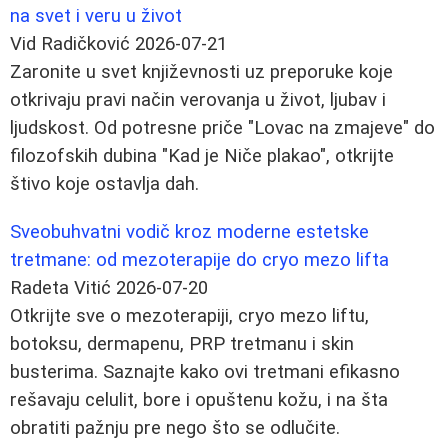
na svet i veru u život
Vid Radičković
2026-07-21
Zaronite u svet književnosti uz preporuke koje
otkrivaju pravi način verovanja u život, ljubav i
ljudskost. Od potresne priče "Lovac na zmajeve" do
filozofskih dubina "Kad je Niče plakao", otkrijte
štivo koje ostavlja dah.
Sveobuhvatni vodič kroz moderne estetske
tretmane: od mezoterapije do cryo mezo lifta
Radeta Vitić
2026-07-20
Otkrijte sve o mezoterapiji, cryo mezo liftu,
botoksu, dermapenu, PRP tretmanu i skin
busterima. Saznajte kako ovi tretmani efikasno
rešavaju celulit, bore i opuštenu kožu, i na šta
obratiti pažnju pre nego što se odlučite.