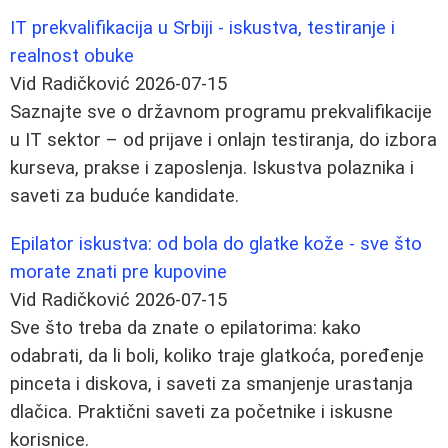
IT prekvalifikacija u Srbiji - iskustva, testiranje i
realnost obuke
Vid Radičković
2026-07-15
Saznajte sve o državnom programu prekvalifikacije
u IT sektor – od prijave i onlajn testiranja, do izbora
kurseva, prakse i zaposlenja. Iskustva polaznika i
saveti za buduće kandidate.
Epilator iskustva: od bola do glatke kože - sve što
morate znati pre kupovine
Vid Radičković
2026-07-15
Sve što treba da znate o epilatorima: kako
odabrati, da li boli, koliko traje glatkoća, poređenje
pinceta i diskova, i saveti za smanjenje urastanja
dlačica. Praktični saveti za početnike i iskusne
korisnice.