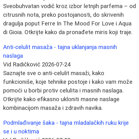
Sveobuhvatan vodič kroz izbor letnjih parfema – od
citrusnih nota, preko postojanosti, do skrivenih
dragulja poput Ferre In The Mood For Love i Aqua
di Gioia. Otkrijte kako da pronađete miris koji traje.
Anti-celulit masaža - tajna uklanjanja masnih
naslaga
Vid Radičković
2026-07-24
Saznajte sve o anti-celulit masaži, kako
funkcioniše, koje tehnike postoje i kako vam može
pomoći u borbi protiv celulita i masnih naslaga.
Otkrijte kako efikasno ukloniti masne naslage
kombinacijom masaža i zdravih navika.
Podmlađivanje šaka - tajna mladalačkih ruku krije
se i u noktima