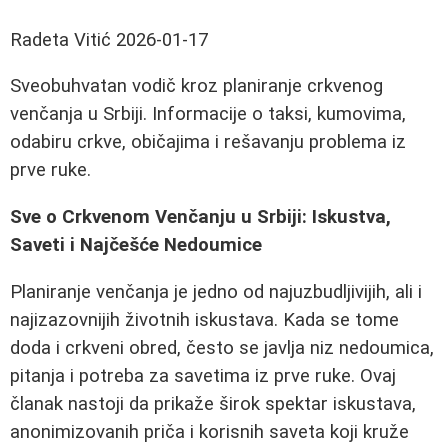
Radeta Vitić
2026-01-17
Sveobuhvatan vodič kroz planiranje crkvenog
venčanja u Srbiji. Informacije o taksi, kumovima,
odabiru crkve, običajima i rešavanju problema iz
prve ruke.
Sve o Crkvenom Venčanju u Srbiji: Iskustva,
Saveti i Najčešće Nedoumice
Planiranje venčanja je jedno od najuzbudljivijih, ali i
najizazovnijih životnih iskustava. Kada se tome
doda i crkveni obred, često se javlja niz nedoumica,
pitanja i potreba za savetima iz prve ruke. Ovaj
članak nastoji da prikaže širok spektar iskustava,
anonimizovanih priča i korisnih saveta koji kruže