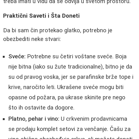
treba imati u vidu da se odvija u svetom prostoru.
Praktični Saveti i Šta Doneti
Da bi sam čin protekao glatko, potrebno je
obezbediti neke stvari:
Sveće:
Potrebne su četiri voštane sveće. Boja
nije bitna (iako su žute tradicionalne), bitno je da
su od pravog voska, jer se parafinske brže tope i
krive, naročito leti. Ukrašene sveće mogu biti
opasne od požara, pa ukrase skinite pre nego
što ih ostavite da dogore.
Platno, pehar i vino:
U crkvenim prodavnicama
se prodaju komplet setovi za venčanje. Čašu za