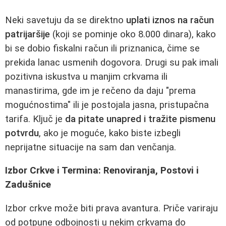
Neki savetuju da se direktno
uplati iznos na račun
patrijaršije
(koji se pominje oko 8.000 dinara), kako
bi se dobio fiskalni račun ili priznanica, čime se
prekida lanac usmenih dogovora. Drugi su pak imali
pozitivna iskustva u manjim crkvama ili
manastirima, gde im je rečeno da daju "prema
mogućnostima" ili je postojala jasna, pristupačna
tarifa. Ključ je
da pitate unapred i tražite pismenu
potvrdu
, ako je moguće, kako biste izbegli
neprijatne situacije na sam dan venčanja.
Izbor Crkve i Termina: Renoviranja, Postovi i
Zadušnice
Izbor crkve može biti prava avantura. Priče variraju
od potpune odbojnosti u nekim crkvama do