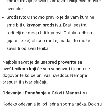
imati strožija pravila i zahtevati isključivo muške
svedoke.
Srodstvo:
Osnovno pravilo je da vam kum ne
sme biti u
krvnom srodstvu
. Brat, sestra,
roditelji ne mogu biti kumovi. Ostala rodbina
(ujaci, tetke) obično može, mada i to može
zavisiti od sveštenika.
Najbolji savet je da
unapred proverite sa
sveštenikom koji će vas venčavati
i jasno se
dogovorite ko će biti vaši svedoci. Nemojte
prepustiti stvar slučaju.
Odevanje i Ponašanje u Crkvi i Manastiru
Kodeks odevanja je još jedna sporna tačka. Dok su