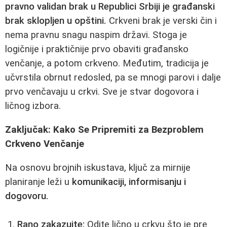
pravno validan brak u Republici Srbiji je građanski
brak sklopljen u opštini.
Crkveni brak je verski čin i
nema pravnu snagu naspim državi. Stoga je
logičnije i praktičnije prvo obaviti građansko
venčanje, a potom crkveno. Međutim, tradicija je
učvrstila obrnut redosled, pa se mnogi parovi i dalje
prvo venčavaju u crkvi. Sve je stvar dogovora i
ličnog izbora.
Zaključak: Kako Se Pripremiti za Bezproblem
Crkveno Venčanje
Na osnovu brojnih iskustava, ključ za mirnije
planiranje leži u
komunikaciji, informisanju i
dogovoru.
Rano zakazujte:
Odite lično u crkvu što je pre