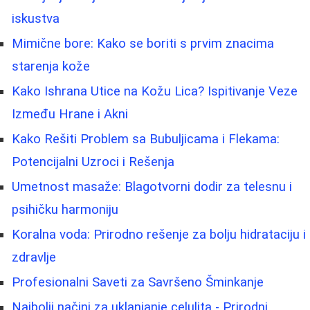
iskustva
Mimične bore: Kako se boriti s prvim znacima
starenja kože
Kako Ishrana Utice na Kožu Lica? Ispitivanje Veze
Između Hrane i Akni
Kako Rešiti Problem sa Bubuljicama i Flekama:
Potencijalni Uzroci i Rešenja
Umetnost masaže: Blagotvorni dodir za telesnu i
psihičku harmoniju
Koralna voda: Prirodno rešenje za bolju hidrataciju i
zdravlje
Profesionalni Saveti za Savršeno Šminkanje
Najbolji načini za uklanjanje celulita - Prirodni