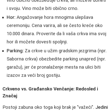
vino obično obezbeđuje crkva, ali možete doneti
i svoju. Vino može biti obično crno.
Hor:
Angažovanje hora mnogima ulepšava
ceremoniju. Cena varira, ali se često kreće oko
10.000 dinara. Proverite da li vaša crkva ima svoj
hor ili možete dovesti spoljnji.
Parking:
Za crkve u užim gradskim jezgrima (npr.
Saborna crkva) obezbedite parking unapred (npr.
garažu), jer će pronalaženje mesta na ulici biti
izazov za veći broj gostiju.
Crkveno vs. Građansko Venčanje: Redosled i
Značaj
Postoji zabuna oko toga koji brak je "važeći".
Jedini