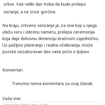
crkve. Vaš veliki dan treba da bude prelepo
sećanje, a ne izvor gorčine.
Na kraju, crkveno venčanje je, za one koji u njega
ulažu veru i iskrenu nameru, prelepa ceremonija
koja daje duhovnu dimenziju bračnom zajedništvu.
Uz pažljivo planiranje i realna očekivanja, može
postati nezaboravan deo vaše priče o ljubavi.
Komentari
Trenutno nema komentara za ovaj članak.
Vaše ime: