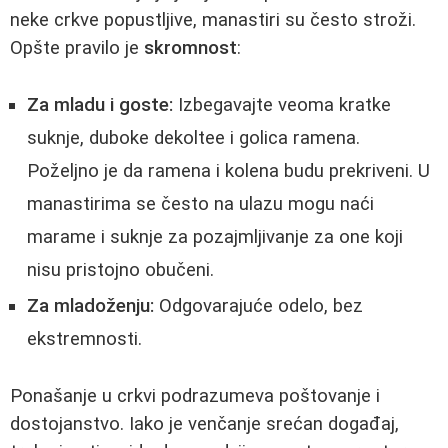
neke crkve popustljive, manastiri su često stroži.
Opšte pravilo je
skromnost
:
Za mladu i goste:
Izbegavajte veoma kratke
suknje, duboke dekoltee i golica ramena.
Poželjno je da ramena i kolena budu prekriveni. U
manastirima se često na ulazu mogu naći
marame i suknje za pozajmljivanje za one koji
nisu pristojno obučeni.
Za mladoženju:
Odgovarajuće odelo, bez
ekstremnosti.
Ponašanje u crkvi podrazumeva poštovanje i
dostojanstvo. Iako je venčanje srećan događaj,