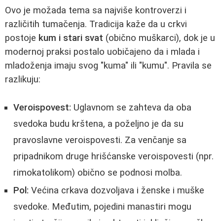
Ovo je možada tema sa najviše kontroverzi i
različitih tumačenja. Tradicija kaže da u crkvi
postoje
kum i stari svat
(obično muškarci), dok je u
modernoj praksi postalo uobičajeno da i mlada i
mladoženja imaju svog "kuma" ili "kumu". Pravila se
razlikuju:
Veroispovest:
Uglavnom se zahteva da oba
svedoka budu krštena, a poželjno je da su
pravoslavne veroispovesti. Za venčanje sa
pripadnikom druge hrišćanske veroispovesti (npr.
rimokatolikom) obično se podnosi molba.
Pol:
Većina crkava dozvoljava i ženske i muške
svedoke. Međutim, pojedini manastiri mogu