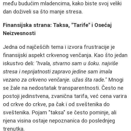
među budućim mladencima, kako biste svoj veliki
dan doživeli sa što manje stresa.
Finansijska strana: Taksa, "Tarife" i Osećaj
Neizvesnosti
Jedna od najčešćih tema i izvora frustracije je
finansijski aspekt crkvenog venčanja. Kao što jedan
iskustvo deli:
"hvala, stvarno sam u šoku. najviše
stresa i neprijatnosti zapravo jedine sam imala
vezano za crkveno venčanje. užas šta rade."
Mnogi
se žale na nedostatak transparentnosti. Često ne
postoji jedinstvena, zvanična tarifa, već cena varira
od crkve do crkve, pa čak i od sveštenika do
sveštenika. Pojam "taksa" se često pominje, ali
njena visina ostaje nepoznanica do poslednjeg
trenutka.