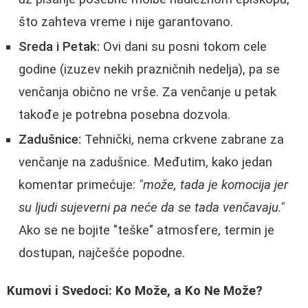
što zahteva vreme i nije garantovano.
Sreda i Petak:
Ovi dani su posni tokom cele
godine (izuzev nekih prazničnih nedelja), pa se
venčanja obično ne vrše. Za venčanje u petak
takođe je potrebna posebna dozvola.
Zadušnice:
Tehnički, nema crkvene zabrane za
venčanje na zadušnice. Međutim, kako jedan
komentar primećuje:
"može, tada je komocija jer
su ljudi sujeverni pa neće da se tada venčavaju."
Ako se ne bojite "teške" atmosfere, termin je
dostupan, najčešće popodne.
Kumovi i Svedoci: Ko Može, a Ko Ne Može?