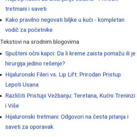
tretmani i saveti
Kako pravilno negovati biljke u kući - kompletan
vodič za početnike
Tekstovi na srodnim blogovima
Spušteni očni kapci: Da li kreme zaista pomažu ili je
hirurgija jedino rešenje?
Hijaluronski Fileri vs. Lip Lift: Prirodan Pristup
Lepoti Usana
Različiti Pristupi Vežbanju: Teretana, Kućni Treninzi
i Više
Hijaluronski tretmani: Odgovori na česta pitanja i
saveti za oporavak