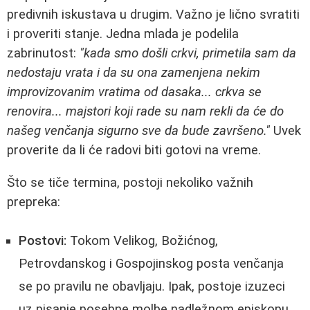
predivnih iskustava u drugim. Važno je lično svratiti
i proveriti stanje. Jedna mlada je podelila
zabrinutost:
"kada smo došli crkvi, primetila sam da
nedostaju vrata i da su ona zamenjena nekim
improvizovanim vratima od dasaka... crkva se
renovira... majstori koji rade su nam rekli da će do
našeg venčanja sigurno sve da bude završeno."
Uvek
proverite da li će radovi biti gotovi na vreme.
Što se tiče termina, postoji nekoliko važnih
prepreka:
Postovi:
Tokom Velikog, Božićnog,
Petrovdanskog i Gospojinskog posta venčanja
se po pravilu ne obavljaju. Ipak, postoje izuzeci
uz pisanje posebne molbe nadležnom episkopu,