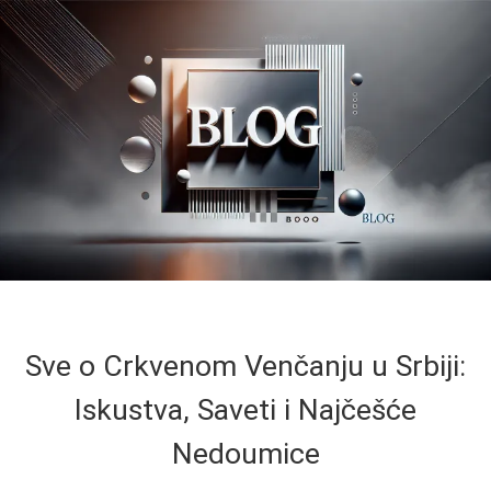
Sve o Crkvenom Venčanju u Srbiji:
Iskustva, Saveti i Najčešće
Nedoumice