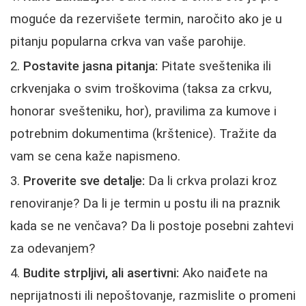
moguće da rezervišete termin, naročito ako je u
pitanju popularna crkva van vaše parohije.
Postavite jasna pitanja:
Pitate sveštenika ili
crkvenjaka o svim troškovima (taksa za crkvu,
honorar svešteniku, hor), pravilima za kumove i
potrebnim dokumentima (krštenice). Tražite da
vam se cena kaže napismeno.
Proverite sve detalje:
Da li crkva prolazi kroz
renoviranje? Da li je termin u postu ili na praznik
kada se ne venčava? Da li postoje posebni zahtevi
za odevanjem?
Budite strpljivi, ali asertivni:
Ako naiđete na
neprijatnosti ili nepoštovanje, razmislite o promeni