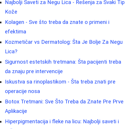
Najbolji Saveti za Negu Lica - Rešenja za Svaki Tip
Kože
Kolagen - Sve što treba da znate o primeni i
efektima
Kozmetičar vs Dermatolog: Šta Je Bolje Za Negu
Lica?
Sigurnost estetskih tretmana: Šta pacijenti treba
da znaju pre intervencije
Iskustva sa rinoplastikom - Šta treba znati pre
operacije nosa
Botox Tretmani: Sve Što Treba da Znate Pre Prve
Aplikacije
Hiperpigmentacija i fleke na licu: Najbolji saveti i