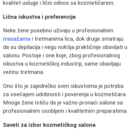
kvalitet usluge i lični odnos sa kozmetičarem.
Lična iskustva i preferencije
Neke žene posebno uživaju u profesionalnim
masažama
i tretmanima lica, dok druge smatraju
da su depilacija i negu noktija praktičnije obavljati u
salonu. Postoje i one koje, zbog profesionalnog
iskustva u kozmetičkoj industriji, same obavljaju
većinu tretmana.
Ono što je zajedničko svim iskustvima je potreba
za osećajem udobnosti i poverenja u kozmetičara.
Mnoge žene ističu da je važno pronaći salone sa
profesionalnim osobljem i kvalitetnim preparatima.
Saveti za izbor kozmetičkog salona