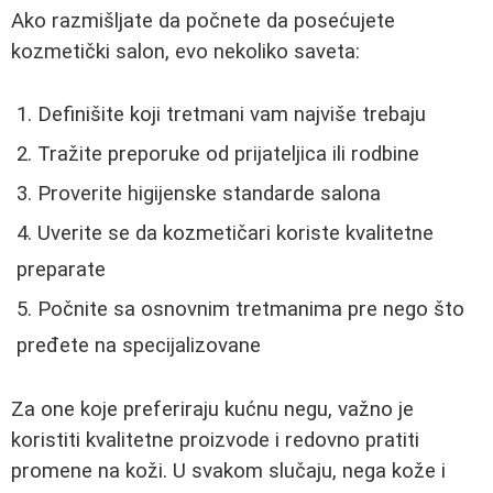
Ako razmišljate da počnete da posećujete
kozmetički salon, evo nekoliko saveta:
Definišite koji tretmani vam najviše trebaju
Tražite preporuke od prijateljica ili rodbine
Proverite higijenske standarde salona
Uverite se da kozmetičari koriste kvalitetne
preparate
Počnite sa osnovnim tretmanima pre nego što
pređete na specijalizovane
Za one koje preferiraju kućnu negu, važno je
koristiti kvalitetne proizvode i redovno pratiti
promene na koži. U svakom slučaju, nega kože i