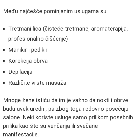
Među najčešće pominjanim uslugama su:
Tretmani lica (čisteće tretmane, aromaterapija,
profesionalno čišćenje)
Manikir i pedikir
Korekcija obrva
Depilacija
Različite vrste masaža
Mnoge žene ističu da im je važno da nokti i obrve
budu uvek uredni, pa zbog toga redovno posećuju
salone. Neki koriste usluge samo prilikom posebnih
prilika kao što su venčanja ili svečane
manifestacije.