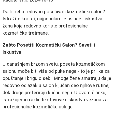
Da li treba redovno posećivati kozmetički salon?
Istražite koristi, najpopularnije usluge i iskustva
žena koje redovno koriste profesionalne
kozmetičke tretmane.
Zašto Posetiti Kozmetički Salon? Saveti i
Iskustva
U današnjem brzom svetu, poseta kozmetičkom
salonu može biti više od puke nege - to je prilika za
opuštanje i brigu o sebi. Mnoge žene smatraju da je
redovno odlazak u salon ključan deo njihove rutine,
dok druge preferiraju kućnu negu. U ovom članku,
istražujemo različite stavove i iskustva vezana za
profesionalne kozmetičke usluge.