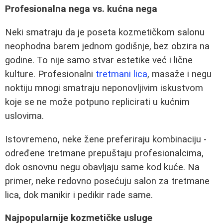
Profesionalna nega vs. kućna nega
Neki smatraju da je poseta kozmetičkom salonu
neophodna barem jednom godišnje, bez obzira na
godine. To nije samo stvar estetike već i lične
kulture. Profesionalni
tretmani lica
, masaže i negu
noktiju mnogi smatraju neponovljivim iskustvom
koje se ne može potpuno replicirati u kućnim
uslovima.
Istovremeno, neke žene preferiraju kombinaciju -
određene tretmane prepuštaju profesionalcima,
dok osnovnu negu obavljaju same kod kuće. Na
primer, neke redovno posećuju salon za tretmane
lica, dok manikir i pedikir rade same.
Najpopularnije kozmetičke usluge