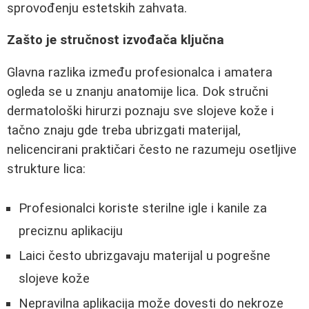
sprovođenju estetskih zahvata.
Zašto je stručnost izvođača ključna
Glavna razlika između profesionalca i amatera
ogleda se u znanju anatomije lica. Dok stručni
dermatološki hirurzi poznaju sve slojeve kože i
tačno znaju gde treba ubrizgati materijal,
nelicencirani praktičari često ne razumeju osetljive
strukture lica:
Profesionalci koriste sterilne igle i kanile za
preciznu aplikaciju
Laici često ubrizgavaju materijal u pogrešne
slojeve kože
Nepravilna aplikacija može dovesti do nekroze