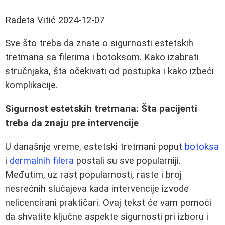
Radeta Vitić
2024-12-07
Sve što treba da znate o sigurnosti estetskih
tretmana sa filerima i botoksom. Kako izabrati
stručnjaka, šta očekivati od postupka i kako izbeći
komplikacije.
Sigurnost estetskih tretmana: Šta pacijenti
treba da znaju pre intervencije
U današnje vreme, estetski tretmani poput
botoksa
i
dermalnih filera
postali su sve popularniji.
Međutim, uz rast popularnosti, raste i broj
nesrećnih slučajeva kada intervencije izvode
nelicencirani praktičari. Ovaj tekst će vam pomoći
da shvatite ključne aspekte sigurnosti pri izboru i