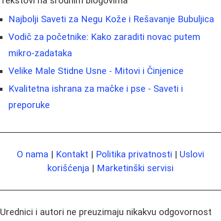
Tekstovi na srodnim blogovima
Najbolji Saveti za Negu Kože i Rešavanje Bubuljica
Vodič za početnike: Kako zaraditi novac putem
mikro-zadataka
Velike Male Stidne Usne - Mitovi i Činjenice
Kvalitetna ishrana za mačke i pse - Saveti i
preporuke
O nama
|
Kontakt
|
Politika privatnosti
|
Uslovi
korišćenja
|
Marketinški servisi
Urednici i autori ne preuzimaju nikakvu odgovornost