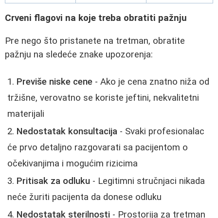
Crveni flagovi na koje treba obratiti pažnju
Pre nego što pristanete na tretman, obratite
pažnju na sledeće znake upozorenja:
Previše niske cene
- Ako je cena znatno niža od
tržišne, verovatno se koriste jeftini, nekvalitetni
materijali
Nedostatak konsultacija
- Svaki profesionalac
će prvo detaljno razgovarati sa pacijentom o
očekivanjima i mogućim rizicima
Pritisak za odluku
- Legitimni stručnjaci nikada
neće žuriti pacijenta da donese odluku
Nedostatak sterilnosti
- Prostorija za tretman