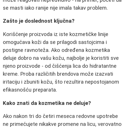
se masti iako ranije nije imala takav problem.
Zašto je doslednost ključna?
Korišćenje proizvoda iz iste kozmetičke linije
omogućava koži da se prilagodi sastojcima i
postigne ravnoteža. Ako određena kozmetika
deluje dobro na vašu kožu, najbolje je koristiti sve
njeno proizvode - od čišćenja lica do hidratantne
kreme. Proba različitih brendova može izazvati
iritaciju i zbuniti kožu, što rezultira nepostojanom
efikasnošću preparata.
Kako znati da kozmetika ne deluje?
Ako nakon tri do četiri meseca redovne upotrebe
ne primećujete nikakve promene na licu, verovatno