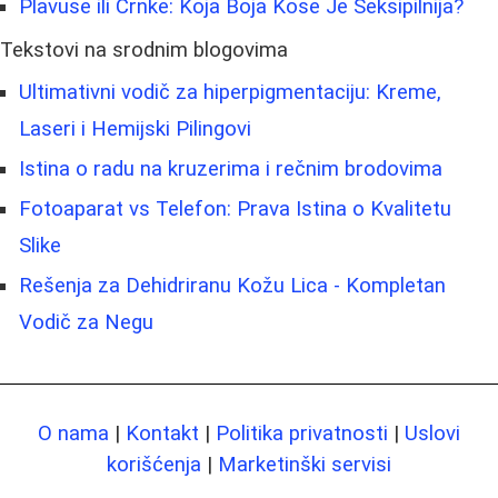
Plavuse ili Crnke: Koja Boja Kose Je Seksipilnija?
Tekstovi na srodnim blogovima
Ultimativni vodič za hiperpigmentaciju: Kreme,
Laseri i Hemijski Pilingovi
Istina o radu na kruzerima i rečnim brodovima
Fotoaparat vs Telefon: Prava Istina o Kvalitetu
Slike
Rešenja za Dehidriranu Kožu Lica - Kompletan
Vodič za Negu
O nama
|
Kontakt
|
Politika privatnosti
|
Uslovi
korišćenja
|
Marketinški servisi