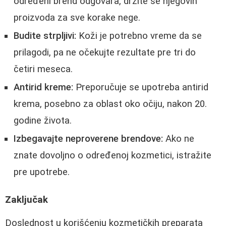
određeni brend odgovara, držite se njegovih
proizvoda za sve korake nege.
Budite strpljivi:
Koži je potrebno vreme da se
prilagodi, pa ne očekujte rezultate pre tri do
četiri meseca.
Antirid kreme:
Preporučuje se upotreba antirid
krema, posebno za oblast oko očiju, nakon 20.
godine života.
Izbegavajte neproverene brendove:
Ako ne
znate dovoljno o određenoj kozmetici, istražite
pre upotrebe.
Zaključak
Doslednost u korišćenju kozmetičkih preparata