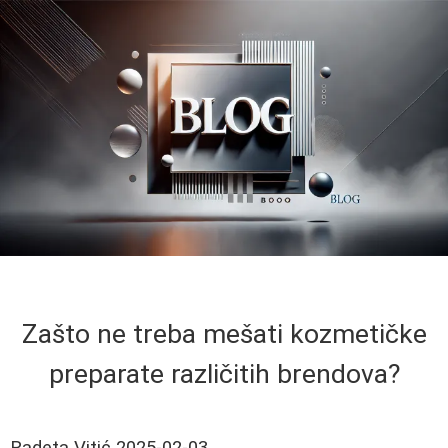
Zašto ne treba mešati kozmetičke
preparate različitih brendova?
Radeta Vitić
2025-02-03