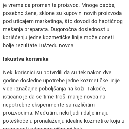
je vreme da promenite proizvod. Mnoge osobe,
posebno žene, sklone su kupovini novih proizvoda
pod uticajem marketinga, što dovodi do haotičnog
mešanja preparata. Dugoročna doslednost u
korišćenju jedne kozmetičke linije može doneti
bolje rezultate i uštedu novca.
Iskustva korisnika
Neki korisnici su potvrdili da su tek nakon dve
godine dosledne upotrebe jedne kozmetičke linije
videli značajne poboljšanja na koži. Takođe,
isticano je da se time troši manje novca na
nepotrebne eksperimente sa različitim
proizvodima. Međutim, neki ljudi i dalje imaju
poteškoće u pronalaženju idealne kozmetike koja u
potpunosti odgovara njihovoj koži.