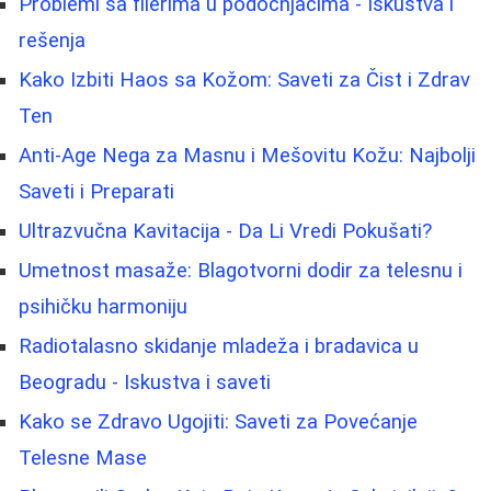
Problemi sa filerima u podočnjacima - Iskustva i
rešenja
Kako Izbiti Haos sa Kožom: Saveti za Čist i Zdrav
Ten
Anti-Age Nega za Masnu i Mešovitu Kožu: Najbolji
Saveti i Preparati
Ultrazvučna Kavitacija - Da Li Vredi Pokušati?
Umetnost masaže: Blagotvorni dodir za telesnu i
psihičku harmoniju
Radiotalasno skidanje mladeža i bradavica u
Beogradu - Iskustva i saveti
Kako se Zdravo Ugojiti: Saveti za Povećanje
Telesne Mase