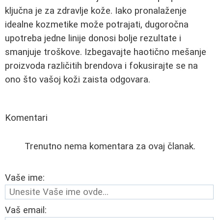
ključna je za zdravlje kože. Iako pronalaženje
idealne kozmetike može potrajati, dugoročna
upotreba jedne linije donosi bolje rezultate i
smanjuje troškove. Izbegavajte haotično mešanje
proizvoda različitih brendova i fokusirajte se na
ono što vašoj koži zaista odgovara.
Komentari
Trenutno nema komentara za ovaj članak.
Vaše ime:
Vaš email: