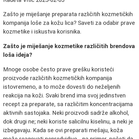
Zašto je miješanje preparata različitih kozmetičkih
kompanija loše za kožu lica? Saveti za odabir prave
kozmetike i iskustva korisnika.
Zašto je miješanje kozmetike različitih brendova
loša ideja?
Mnoge osobe često prave grešku koristeći
proizvode različitih kozmetičkih kompanija
istovremeno, a to može dovesti do neželjenih
reakcija na koži. Svaki brend ima svoj jedinstven
recept za preparate, sa različitim koncentracijama
aktivnih sastojaka. Neki proizvodi sadrže alkohol,
dok drugi ne; neki koriste salicilnu kiselinu, a neki je
izbegavaju. Kada se ovi preparati mešaju, koža
može reagovati nepredvidivo - na primer, početi da