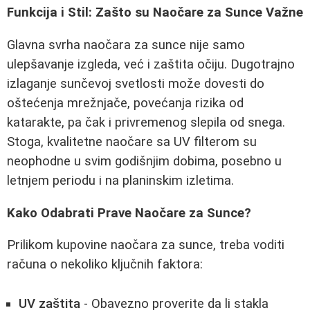
Funkcija i Stil: Zašto su Naočare za Sunce Važne
Glavna svrha naočara za sunce nije samo
ulepšavanje izgleda, već i zaštita očiju. Dugotrajno
izlaganje sunčevoj svetlosti može dovesti do
oštećenja mrežnjače, povećanja rizika od
katarakte, pa čak i privremenog slepila od snega.
Stoga, kvalitetne naočare sa UV filterom su
neophodne u svim godišnjim dobima, posebno u
letnjem periodu i na planinskim izletima.
Kako Odabrati Prave Naočare za Sunce?
Prilikom kupovine naočara za sunce, treba voditi
računa o nekoliko ključnih faktora:
UV zaštita
- Obavezno proverite da li stakla