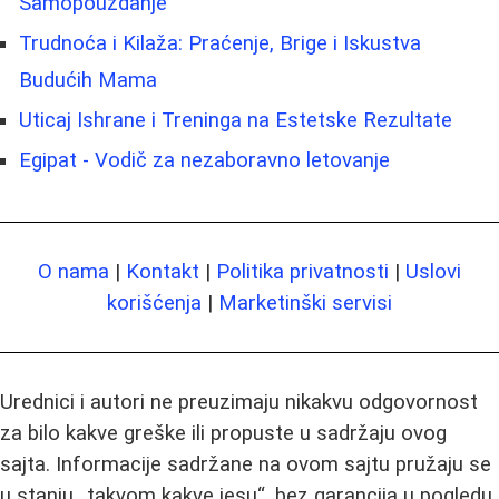
Samopouzdanje
Trudnoća i Kilaža: Praćenje, Brige i Iskustva
Budućih Mama
Uticaj Ishrane i Treninga na Estetske Rezultate
Egipat - Vodič za nezaboravno letovanje
O nama
|
Kontakt
|
Politika privatnosti
|
Uslovi
korišćenja
|
Marketinški servisi
Urednici i autori ne preuzimaju nikakvu odgovornost
za bilo kakve greške ili propuste u sadržaju ovog
sajta. Informacije sadržane na ovom sajtu pružaju se
u stanju „takvom kakve jesu“, bez garancija u pogledu