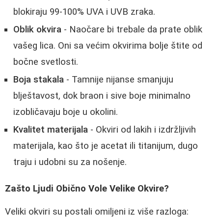
blokiraju 99-100% UVA i UVB zraka.
Oblik okvira
- Naočare bi trebale da prate oblik
vašeg lica. Oni sa većim okvirima bolje štite od
bočne svetlosti.
Boja stakala
- Tamnije nijanse smanjuju
blještavost, dok braon i sive boje minimalno
izobličavaju boje u okolini.
Kvalitet materijala
- Okviri od lakih i izdržljivih
materijala, kao što je acetat ili titanijum, dugo
traju i udobni su za nošenje.
Zašto Ljudi Obično Vole Velike Okvire?
Veliki okviri su postali omiljeni iz više razloga: