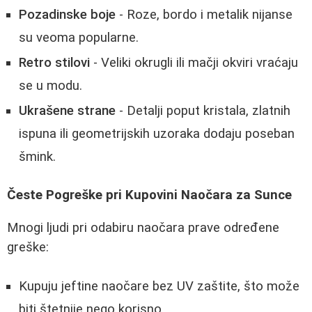
Pozadinske boje
- Roze, bordo i metalik nijanse
su veoma popularne.
Retro stilovi
- Veliki okrugli ili mačji okviri vraćaju
se u modu.
Ukrašene strane
- Detalji poput kristala, zlatnih
ispuna ili geometrijskih uzoraka dodaju poseban
šmink.
Česte Pogreške pri Kupovini Naočara za Sunce
Mnogi ljudi pri odabiru naočara prave određene
greške:
Kupuju jeftine naočare bez UV zaštite, što može
biti štetnije nego korisno.