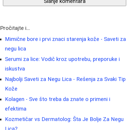
Slanje komentara
Pročitajte i...
Mimične bore i prvi znaci starenja kože - Saveti za
negu lica
Serumi za lice: Vodič kroz upotrebu, preporuke i
iskustva
Najbolji Saveti za Negu Lica - Rešenja za Svaki Tip
Kože
Kolagen - Sve što treba da znate o primeni i
efektima
Kozmetičar vs Dermatolog: Šta Je Bolje Za Negu
Lica?