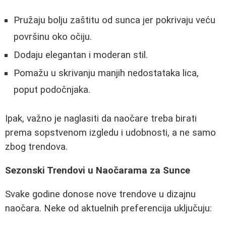
Pružaju bolju zaštitu od sunca jer pokrivaju veću
površinu oko očiju.
Dodaju elegantan i moderan stil.
Pomažu u skrivanju manjih nedostataka lica,
poput podočnjaka.
Ipak, važno je naglasiti da naočare treba birati
prema sopstvenom izgledu i udobnosti, a ne samo
zbog trendova.
Sezonski Trendovi u Naočarama za Sunce
Svake godine donose nove trendove u dizajnu
naočara. Neke od aktuelnih preferencija uključuju: