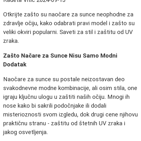
Otkrijte zašto su naočare za sunce neophodne za
zdravlje očiju, kako odabrati pravi model i zašto su
veliki okviri popularni. Saveti za stil i zaštitu od UV
zraka.
Zašto Načare za Sunce Nisu Samo Modni
Dodatak
Naočare za sunce su postale neizostavan deo
svakodnevne modne kombinacije, ali osim stila, one
igraju ključnu ulogu u zaštiti naših očiju. Mnogi ih
nose kako bi sakrili podočnjake ili dodali
misterioznosti svom izgledu, dok drugi cene njihovu
praktičnu stranu - zaštitu od štetnih UV zraka i
jakog osvetljenja.