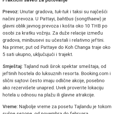
Prevoz:
Unutar gradova,
tuk-tuk
i taksi su najčešći
načini prevoza. U Pattayi,
bahtbus
(songthaew) je
glavni oblik javnog prevoza i košta oko 10 THB po
osobi za kratku vožnju. Za duže relacije između
gradova, minibusevi su učestali i relativno jeftini.
Na primer, put od Pattaye do Koh Changa traje oko
5 sati ukupno, uključujući i trajekt.
Smještaj:
Tajland nudi širok spektar smeštaja, od
jeftinih hostela do luksuznih resorta. Booking.com i
slični sajtovi često imaju odlične akcije, posebno
ako rezervišete unapred. Uvek proverite lokaciju
hotela u odnosu na plažu ili glavne atrakcije.
Vreme:
Najbolje vreme za posetu Tajlandu je tokom
sušne sezone, od novembra do februara.