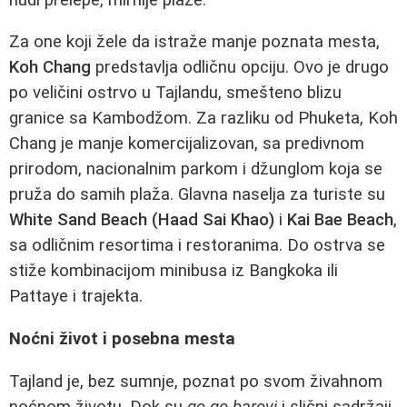
Za one koji žele da istraže manje poznata mesta,
Koh Chang
predstavlja odličnu opciju. Ovo je drugo
po veličini ostrvo u Tajlandu, smešteno blizu
granice sa Kambodžom. Za razliku od Phuketa, Koh
Chang je manje komercijalizovan, sa predivnom
prirodom, nacionalnim parkom i džunglom koja se
pruža do samih plaža. Glavna naselja za turiste su
White Sand Beach (Haad Sai Khao)
i
Kai Bae Beach
,
sa odličnim resortima i restoranima. Do ostrva se
stiže kombinacijom minibusa iz Bangkoka ili
Pattaye i trajekta.
Noćni život i posebna mesta
Tajland je, bez sumnje, poznat po svom živahnom
noćnom životu. Dok su
go-go barovi
i slični sadržaji