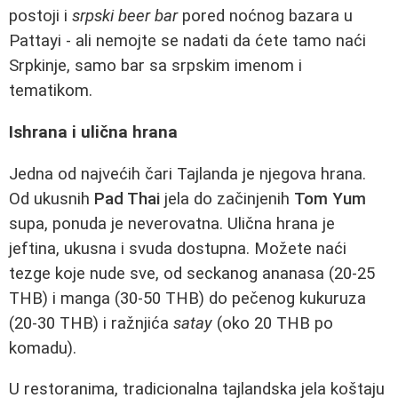
postoji i
srpski beer bar
pored noćnog bazara u
Pattayi - ali nemojte se nadati da ćete tamo naći
Srpkinje, samo bar sa srpskim imenom i
tematikom.
Ishrana i ulična hrana
Jedna od najvećih čari Tajlanda je njegova hrana.
Od ukusnih
Pad Thai
jela do začinjenih
Tom Yum
supa, ponuda je neverovatna. Ulična hrana je
jeftina, ukusna i svuda dostupna. Možete naći
tezge koje nude sve, od seckanog ananasa (20-25
THB) i manga (30-50 THB) do pečenog kukuruza
(20-30 THB) i ražnjića
satay
(oko 20 THB po
komadu).
U restoranima, tradicionalna tajlandska jela koštaju