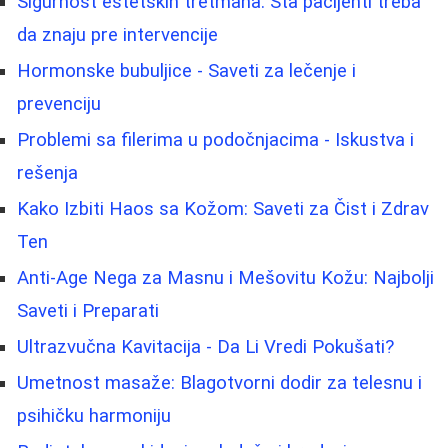
Sigurnost estetskih tretmana: Šta pacijenti treba
da znaju pre intervencije
Hormonske bubuljice - Saveti za lečenje i
prevenciju
Problemi sa filerima u podočnjacima - Iskustva i
rešenja
Kako Izbiti Haos sa Kožom: Saveti za Čist i Zdrav
Ten
Anti-Age Nega za Masnu i Mešovitu Kožu: Najbolji
Saveti i Preparati
Ultrazvučna Kavitacija - Da Li Vredi Pokušati?
Umetnost masaže: Blagotvorni dodir za telesnu i
psihičku harmoniju