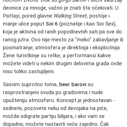
deonice za mnoge, važno je znati šta očekivati. U
Pattayi, pored glavne
Walking Street
, postoje i
manje ulice poput
Soi 6
(poznatije i kao Soi Sex),
koja je aktivna od ranih popodnevnih sati pa sve do
ranog jutra. Ovo nije mesto za "meko" zabavljanje ili
posmatranje; atmosfera je direktnija i eksplicitnija.
Žene turistkinje su retke, a performansi kakve
možete videti u nekim drugim delovima grada ovde
nisu toliko zastupljeni.
Sasvim suprotno tome,
beer barovi
su
rasprostranjeni svuda po gradovima i nude
opušteniju atmosferu. Koncept je jednostavan -
sednete, pozovete neku od devojaka na piće,
možda odigrate partiju bilijara, i ako vam se
dopadne, možete nastaviti veče zajedno. Čak