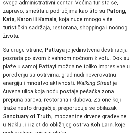
svega administrativni centar. Većina turista se,
zapravo, smešta u područjima kao što su
Patong,
Kata, Karon ili Kamala
, koja nude mnogo više
turističkih sadržaja, restorana, shoppinga i noćnog
života.
Sa druge strane,
Pattaya
je jedinstvena destinacija
poznata po svom živahnom noćnom životu. Dok su
plaže u samoj Pattayi možda ne toliko impresivne u
poređenju sa ostrvima, grad nudi neverovatnu
energiju i mnoštvo aktivnosti.
Walking Street
je
čuvena ulica koja noću postaje pešačka zona
prepuna barova, restorana i klubova. Za one koji
traže nešto drugačije, preporučuje se obilazak
Sanctuary of Truth
, impozantne drvene građevine
u Naklui, ili izlet do obližnjeg ostrva
Koh Larn
, koje
nudi prelepe, mirnije plaže.