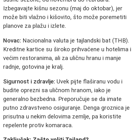
Izbegavajte kišnu sezonu (maj do oktobar), jer
može biti vlažno i kišovito, što može poremetiti
planove za plažu i izlete.
Novac:
Nacionalna valuta je tajlandski bat (THB).
Kreditne kartice su široko prihvaćene u hotelima i
većim restoranima, ali za uličnu hranu i manje
radnje, gotovina je kralj.
Sigurnost i zdravlje:
Uvek pijte flaširanu vodu i
budite oprezni sa uličnom hranom, iako je
generalno bezbedna. Preporučuje se da imate
putno zdravstveno osiguranje. Denga groznica je
prisutna u nekim delovima zemlje, pa koristite
repelente protiv komaraca.
Zaključak: Zašto voliti Tajland?