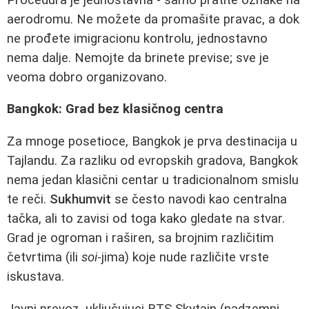
aerodromu. Ne možete da promašite pravac, a dok
ne prođete imigracionu kontrolu, jednostavno
nema dalje. Nemojte da brinete previse; sve je
veoma dobro organizovano.
Bangkok: Grad bez klasičnog centra
Za mnoge posetioce, Bangkok je prva destinacija u
Tajlandu. Za razliku od evropskih gradova, Bangkok
nema jedan klasični centar u tradicionalnom smislu
te reči.
Sukhumvit
se često navodi kao centralna
tačka, ali to zavisi od toga kako gledate na stvar.
Grad je ogroman i raširen, sa brojnim različitim
četvrtima (ili
soi
-jima) koje nude različite vrste
iskustava.
Javni prevoz, uključujuci BTS Skytain (nadzemni