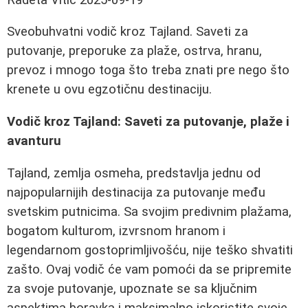
Sveobuhvatni vodič kroz Tajland. Saveti za
putovanje, preporuke za plaže, ostrva, hranu,
prevoz i mnogo toga što treba znati pre nego što
krenete u ovu egzotičnu destinaciju.
Vodič kroz Tajland: Saveti za putovanje, plaže i
avanturu
Tajland, zemlja osmeha, predstavlja jednu od
najpopularnijih destinacija za putovanje među
svetskim putnicima. Sa svojim predivnim plažama,
bogatom kulturom, izvrsnom hranom i
legendarnom gostoprimljivošću, nije teško shvatiti
zašto. Ovaj vodič će vam pomoći da se pripremite
za svoje putovanje, upoznate se sa ključnim
aspektima boravka i maksimalno iskoristite svoje