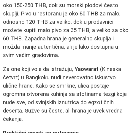
oko 150-250 THB, dok su morski plodovi često
skuplji. Pivo u restoranu je oko 80 THB za malo,
odnosno 120 THB za veliko, dok u prodavnici
možete kupiti malo pivo za 35 THB, a veliko za oko
60 THB. Zapadna hrana je generalno skuplja i
možda manje autentična, ali je lako dostupna u
svim većim gradovima.
Za one koji vole da istražuju,
Yaowarat
(Kineska
četvrt) u Bangkoku nudi neverovatno iskustvo
ulične hrane. Kako se smrkne, ulica postaje
ogromna otvorena kuhinja sa stotinama tezgi koje
nude sve, od svinjskih iznutrica do egzotičnih
deserta. Gužve su česte, ali hrana je uvek vredna
čekanja.
Praktični saveti za putovanje