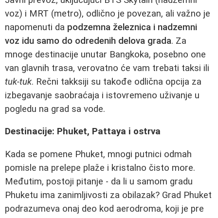
voz) i MRT (metro), odlično je povezan, ali važno je
napomenuti da
podzemna železnica i nadzemni
voz idu samo do odredenih delova grada
. Za
mnoge destinacije unutar Bangkoka, posebno one
van glavnih trasa, verovatno će vam trebati taksi ili
tuk-tuk
. Rečni takksiji su takođe odlična opcija za
izbegavanje saobraćaja i istovremeno uživanje u
pogledu na grad sa vode.
Destinacije: Phuket, Pattaya i ostrva
Kada se pomene Phuket, mnogi putnici odmah
pomisle na prelepe plaže i kristalno čisto more.
Međutim, postoji pitanje - da li u samom gradu
Phuketu ima zanimljivosti za obilazak? Grad Phuket
podrazumeva onaj deo kod aerodroma, koji je pre