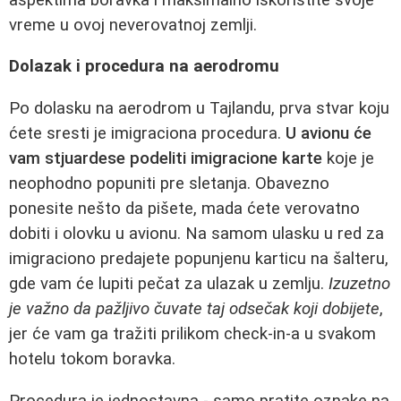
vreme u ovoj neverovatnoj zemlji.
Dolazak i procedura na aerodromu
Po dolasku na aerodrom u Tajlandu, prva stvar koju
ćete sresti je imigraciona procedura.
U avionu će
vam stjuardese podeliti imigracione karte
koje je
neophodno popuniti pre sletanja. Obavezno
ponesite nešto da pišete, mada ćete verovatno
dobiti i olovku u avionu. Na samom ulasku u red za
imigraciono predajete popunjenu karticu na šalteru,
gde vam će lupiti pečat za ulazak u zemlju.
Izuzetno
je važno da pažljivo čuvate taj odsečak koji dobijete
,
jer će vam ga tražiti prilikom check-in-a u svakom
hotelu tokom boravka.
Procedura je jednostavna - samo pratite oznake na