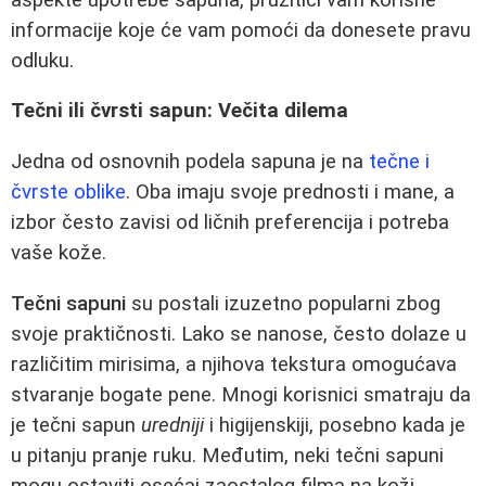
informacije koje će vam pomoći da donesete pravu
odluku.
Tečni ili čvrsti sapun: Večita dilema
Jedna od osnovnih podela sapuna je na
tečne i
čvrste oblike
. Oba imaju svoje prednosti i mane, a
izbor često zavisi od ličnih preferencija i potreba
vaše kože.
Tečni sapuni
su postali izuzetno popularni zbog
svoje praktičnosti. Lako se nanose, često dolaze u
različitim mirisima, a njihova tekstura omogućava
stvaranje bogate pene. Mnogi korisnici smatraju da
je tečni sapun
uredniji
i higijenskiji, posebno kada je
u pitanju pranje ruku. Međutim, neki tečni sapuni
mogu ostaviti osećaj zaostalog filma na koži,