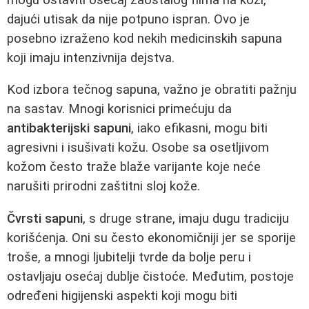
dajući utisak da nije potpuno ispran. Ovo je
posebno izraženo kod nekih medicinskih sapuna
koji imaju intenzivnija dejstva.
Kod izbora tečnog sapuna, važno je obratiti pažnju
na sastav. Mnogi korisnici primećuju da
antibakterijski sapuni
, iako efikasni, mogu biti
agresivni i isušivati kožu. Osobe sa osetljivom
kožom često traže blaže varijante koje neće
narušiti prirodni zaštitni sloj kože.
Čvrsti sapuni
, s druge strane, imaju dugu tradiciju
korišćenja. Oni su često ekonomičniji jer se sporije
troše, a mnogi ljubitelji tvrde da bolje peru i
ostavljaju osećaj dublje čistoće. Međutim, postoje
određeni higijenski aspekti koji mogu biti