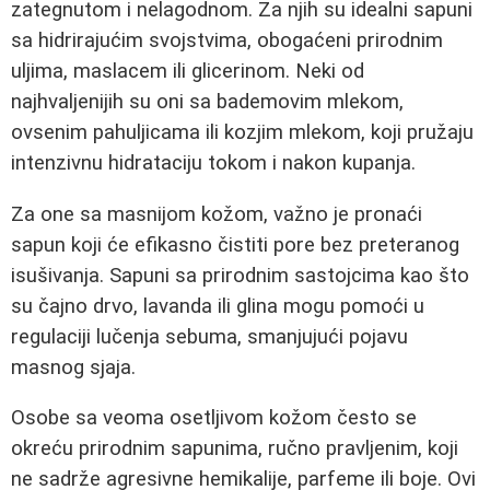
zategnutom i nelagodnom. Za njih su idealni sapuni
sa hidrirajućim svojstvima, obogaćeni prirodnim
uljima, maslacem ili glicerinom. Neki od
najhvaljenijih su oni sa bademovim mlekom,
ovsenim pahuljicama ili kozjim mlekom, koji pružaju
intenzivnu hidrataciju tokom i nakon kupanja.
Za one sa masnijom kožom, važno je pronaći
sapun koji će efikasno čistiti pore bez preteranog
isušivanja. Sapuni sa prirodnim sastojcima kao što
su čajno drvo, lavanda ili glina mogu pomoći u
regulaciji lučenja sebuma, smanjujući pojavu
masnog sjaja.
Osobe sa veoma osetljivom kožom često se
okreću prirodnim sapunima, ručno pravljenim, koji
ne sadrže agresivne hemikalije, parfeme ili boje. Ovi