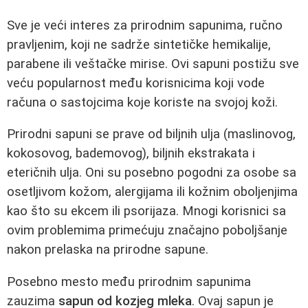
Sve je veći interes za prirodnim sapunima, ručno
pravljenim, koji ne sadrže sintetičke hemikalije,
parabene ili veštačke mirise. Ovi sapuni postižu sve
veću popularnost među korisnicima koji vode
računa o sastojcima koje koriste na svojoj koži.
Prirodni sapuni se prave od biljnih ulja (maslinovog,
kokosovog, bademovog), biljnih ekstrakata i
eteričnih ulja. Oni su posebno pogodni za osobe sa
osetljivom kožom, alergijama ili kožnim oboljenjima
kao što su ekcem ili psorijaza. Mnogi korisnici sa
ovim problemima primećuju značajno poboljšanje
nakon prelaska na prirodne sapune.
Posebno mesto među prirodnim sapunima
zauzima
sapun od kozjeg mleka
. Ovaj sapun je