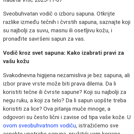
Sveobuhvatan vodič o izboru sapuna. Otkrijte
razlike između tečnih i čvrstih sapuna, saznajte koji
su najbolji za suvu, masnu ili osetljivu kožu, i
pronađite savršeni sapun za vas.
Vodič kroz svet sapuna: Kako izabrati pravi za
vašu kožu
Svakodnevna higijena nezamisliva je bez sapuna, ali
izbor prave vrste može biti prava dilema. Da li
koristiti tečne ili čvrste sapune? Koji su najbolji za
negu ruku, a koji za telo? Da li sapun uopšte treba
koristiti za lice? Ova pitanja muče mnoge, a
odgovori su često lični i zavise od tipa vaše kože. U
ovom sveobuhvatnom vodiču
, istražićemo sve
aspekte upotrebe sapuna, pružitići vam korisne