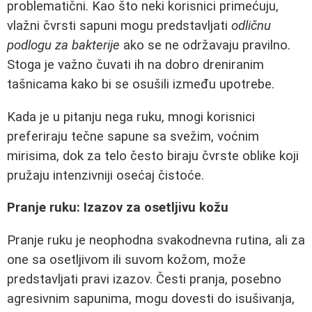
problematični. Kao što neki korisnici primećuju,
vlažni čvrsti sapuni mogu predstavljati
odličnu
podlogu za bakterije
ako se ne održavaju pravilno.
Stoga je važno čuvati ih na dobro dreniranim
tašnicama kako bi se osušili između upotrebe.
Kada je u pitanju negа ruku, mnogi korisnici
preferiraju tečne sapune sa svežim, voćnim
mirisima, dok za telo često biraju čvrste oblike koji
pružaju intenzivniji osećaj čistoće.
Pranje ruku: Izazov za osetljivu kožu
Pranje ruku je neophodna svakodnevna rutina, ali za
one sa osetljivom ili suvom kožom, može
predstavljati pravi izazov. Česti pranja, posebno
agresivnim sapunima, mogu dovesti do isušivanja,