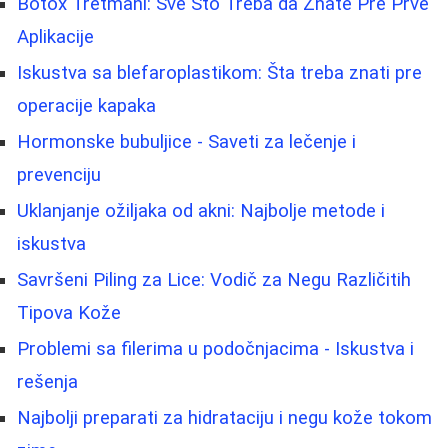
Botox Tretmani: Sve Što Treba da Znate Pre Prve
Aplikacije
Iskustva sa blefaroplastikom: Šta treba znati pre
operacije kapaka
Hormonske bubuljice - Saveti za lečenje i
prevenciju
Uklanjanje ožiljaka od akni: Najbolje metode i
iskustva
Savršeni Piling za Lice: Vodič za Negu Različitih
Tipova Kože
Problemi sa filerima u podočnjacima - Iskustva i
rešenja
Najbolji preparati za hidrataciju i negu kože tokom