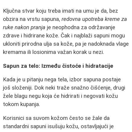
Ključna stvar koju treba imati na umu je da, bez
obzira na vrstu sapuna,
redovna upotreba kreme za
ruke nakon pranja
je neophodna za održavanje
zdrave i hidrirane kože. Čak i najblaži sapuni mogu
ukloniti prirodna ulja sa kože, pa je nadoknada vlage
kremama ili losionima važan korak u nezi.
Sapun za telo: Između čistoće i hidratacije
Kada je u pitanju negа tela, izbor sapuna postaje
još složeniji. Dok neki traže snažno čišćenje, drugi
žele blagu negu koja će hidrirati i negovati kožu
tokom kupanja.
Korisnici sa suvom kožom često se žale da
standardni sapuni isušuju kožu, ostavljajući je