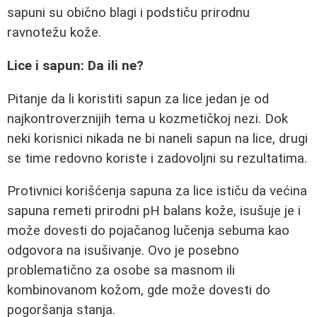
sapuni su obično blagi i podstiču prirodnu
ravnotežu kože.
Lice i sapun: Da ili ne?
Pitanje da li koristiti sapun za lice jedan je od
najkontroverznijih tema u kozmetičkoj nezi. Dok
neki korisnici nikada ne bi naneli sapun na lice, drugi
se time redovno koriste i zadovoljni su rezultatima.
Protivnici korišćenja sapuna za lice ističu da većina
sapuna remeti prirodni pH balans kože, isušuje je i
može dovesti do pojačanog lučenja sebuma kao
odgovora na isušivanje. Ovo je posebno
problematično za osobe sa masnom ili
kombinovanom kožom, gde može dovesti do
pogoršanja stanja.