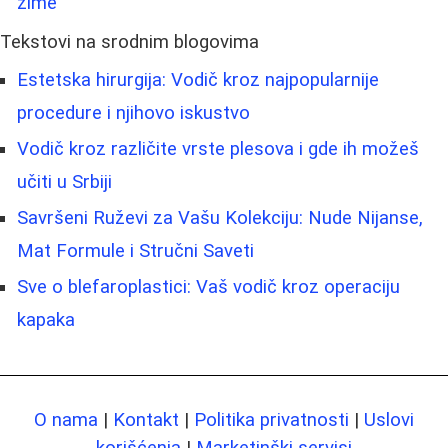
zime
Tekstovi na srodnim blogovima
Estetska hirurgija: Vodič kroz najpopularnije
procedure i njihovo iskustvo
Vodič kroz različite vrste plesova i gde ih možeš
učiti u Srbiji
Savršeni Ruževi za Vašu Kolekciju: Nude Nijanse,
Mat Formule i Stručni Saveti
Sve o blefaroplastici: Vaš vodič kroz operaciju
kapaka
O nama
|
Kontakt
|
Politika privatnosti
|
Uslovi
korišćenja
|
Marketinški servisi