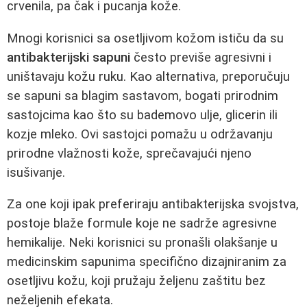
crvenila, pa čak i pucanja kože.
Mnogi korisnici sa osetljivom kožom ističu da su
antibakterijski sapuni
često previše agresivni i
uništavaju kožu ruku. Kao alternativa, preporučuju
se sapuni sa blagim sastavom, bogati prirodnim
sastojcima kao što su bademovo ulje, glicerin ili
kozje mleko. Ovi sastojci pomažu u održavanju
prirodne vlažnosti kože, sprečavajući njeno
isušivanje.
Za one koji ipak preferiraju antibakterijska svojstva,
postoje blaže formule koje ne sadrže agresivne
hemikalije. Neki korisnici su pronašli olakšanje u
medicinskim sapunima specifično dizajniranim za
osetljivu kožu, koji pružaju željenu zaštitu bez
neželjenih efekata.