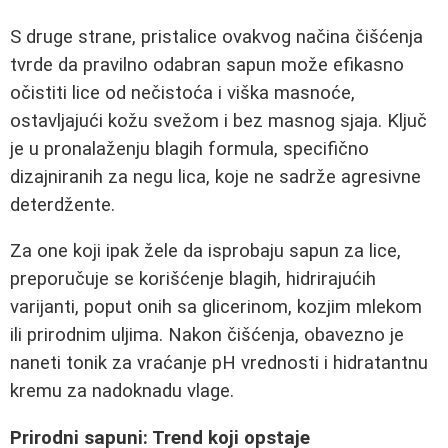
S druge strane, pristalice ovakvog načina čišćenja
tvrde da pravilno odabran sapun može efikasno
očistiti lice od nečistoća i viška masnoće,
ostavljajući kožu svežom i bez masnog sjaja. Ključ
je u pronalaženju blagih formula, specifično
dizajniranih za negu lica, koje ne sadrže agresivne
deterdžente.
Za one koji ipak žele da isprobaju sapun za lice,
preporučuje se korišćenje blagih, hidrirajućih
varijanti, poput onih sa glicerinom, kozjim mlekom
ili prirodnim uljima. Nakon čišćenja, obavezno je
naneti tonik za vraćanje pH vrednosti i hidratantnu
kremu za nadoknadu vlage.
Prirodni sapuni: Trend koji opstaje