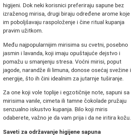
higijeni. Dok neki korisnici preferiraju sapune bez
izraženog mirisa, drugi biraju određene arome koje
im poboljšavaju raspoloženje i čine ritual kupanja
pravim užitkom.
Među najpopularnijim mirisima su cvetni, posebno
jasmin i lavanda, koji imaju opuštajuće dejstvo i
pomažu u smanjenju stresa. Voćni mirisi, poput
jagode, narandže ili limuna, donose osećaj svežine i
energije, što ih čini idealnim za jutarnje tuširanje.
Za one koji vole toplije i egzotičnije note, sapuni sa
mirisima vanile, cimeta ili tamne čokolade pružaju
senzualno iskustvo kupanja. Bilo koji miris
odaberete, važno je da vam prija i da ne iritira kožu.
Saveti za održavanje higijene sapuna