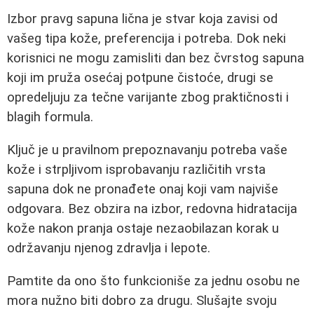
Izbor pravg sapuna lična je stvar koja zavisi od
vašeg tipa kože, preferencija i potreba. Dok neki
korisnici ne mogu zamisliti dan bez čvrstog sapuna
koji im pruža osećaj potpune čistoće, drugi se
opredeljuju za tečne varijante zbog praktičnosti i
blagih formula.
Ključ je u pravilnom prepoznavanju potreba vaše
kože i strpljivom isprobavanju različitih vrsta
sapuna dok ne pronađete onaj koji vam najviše
odgovara. Bez obzira na izbor, redovna hidratacija
kože nakon pranja ostaje nezaobilazan korak u
održavanju njenog zdravlja i lepote.
Pamtite da ono što funkcioniše za jednu osobu ne
mora nužno biti dobro za drugu. Slušajte svoju