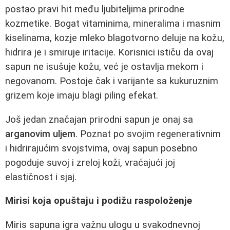
postao pravi hit među ljubiteljima prirodne
kozmetike. Bogat vitaminima, mineralima i masnim
kiselinama, kozje mleko blagotvorno deluje na kožu,
hidrira je i smiruje iritacije. Korisnici ističu da ovaj
sapun ne isušuje kožu, već je ostavlja mekom i
negovanom. Postoje čak i varijante sa kukuruznim
grizem koje imaju blagi piling efekat.
Još jedan značajan prirodni sapun je onaj sa
arganovim uljem
. Poznat po svojim regenerativnim
i hidrirajućim svojstvima, ovaj sapun posebno
pogoduje suvoj i zreloj koži, vraćajući joj
elastičnost i sjaj.
Mirisi koja opuštaju i podižu raspoloženje
Miris sapuna igra važnu ulogu u svakodnevnoj