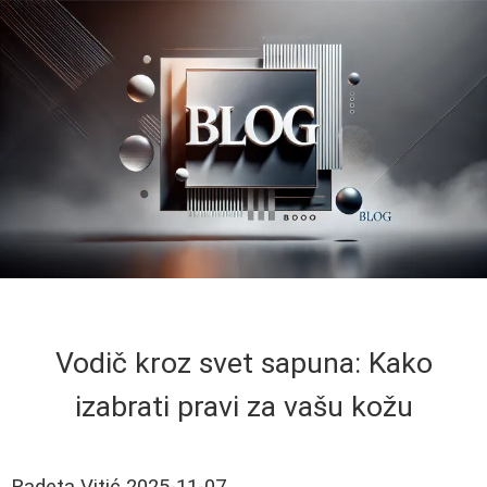
Vodič kroz svet sapuna: Kako
izabrati pravi za vašu kožu
Radeta Vitić
2025-11-07