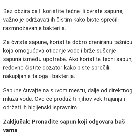
Bez obzira da li koristite tečne ili čvrste sapune,
važno je održavati ih čistim kako biste sprečili
razmnožavanje bakterija.
Za čvrste sapune, koristite dobro dreniranu tašnicu
koja omogućava oticanje vode i brže sušenje
sapuna između upotrebe. Ako koristite tečni sapun,
redovno čistite dozator kako biste sprečili
nakupljanje taloga i bakterija.
Sapune čuvajte na suvom mestu, dalje od direktnog
mlaza vode. Ovo će produžiti njihov vek trajanja i
održati ih higijenski ispravnim.
Zaključak: Pronađite sapun koji odgovara baš
vama