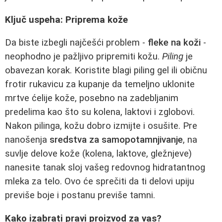
Ključ uspeha: Priprema kože
Da biste izbegli najčešći problem -
fleke na koži
-
neophodno je pažljivo pripremiti kožu.
Piling
je
obavezan korak. Koristite blagi piling gel ili običnu
frotir rukavicu za kupanje da temeljno uklonite
mrtve ćelije kože, posebno na zadebljanim
predelima kao što su kolena, laktovi i zglobovi.
Nakon pilinga, kožu dobro izmijte i osušite. Pre
nanošenja
sredstva za samopotamnjivanje
, na
suvlje delove kože (kolena, laktove, gležnjeve)
nanesite tanak sloj vašeg redovnog hidratantnog
mleka za telo. Ovo će sprečiti da ti delovi upiju
previše boje i postanu previše tamni.
Kako izabrati pravi proizvod za vas?