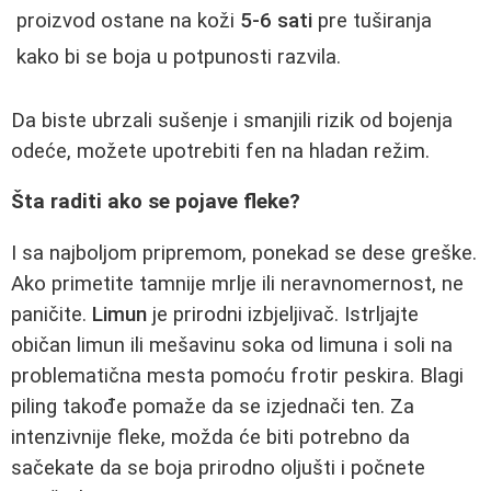
proizvod ostane na koži
5-6 sati
pre tuširanja
kako bi se boja u potpunosti razvila.
Da biste ubrzali sušenje i smanjili rizik od bojenja
odeće, možete upotrebiti fen na hladan režim.
Šta raditi ako se pojave fleke?
I sa najboljom pripremom, ponekad se dese greške.
Ako primetite tamnije mrlje ili neravnomernost, ne
paničite.
Limun
je prirodni izbjeljivač. Istrljajte
običan limun ili mešavinu soka od limuna i soli na
problematična mesta pomoću frotir peskira. Blagi
piling takođe pomaže da se izjednači ten. Za
intenzivnije fleke, možda će biti potrebno da
sačekate da se boja prirodno oljušti i počnete