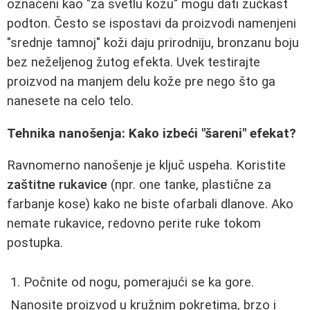
označeni kao "za svetlu kožu" mogu dati žućkast
podton. Često se ispostavi da proizvodi namenjeni
"srednje tamnoj" koži daju prirodniju, bronzanu boju
bez neželjenog žutog efekta. Uvek testirajte
proizvod na manjem delu kože pre nego što ga
nanesete na celo telo.
Tehnika nanošenja: Kako izbeći "šareni" efekat?
Ravnomerno nanošenje je ključ uspeha. Koristite
zaštitne rukavice
(npr. one tanke, plastične za
farbanje kose) kako ne biste ofarbali dlanove. Ako
nemate rukavice, redovno perite ruke tokom
postupka.
Počnite od nogu, pomerajući se ka gore.
Nanosite proizvod u kružnim pokretima, brzo i