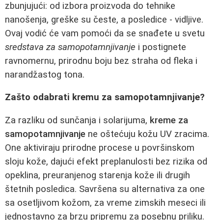
zbunjujući: od izbora proizvoda do tehnike
nanošenja, greške su česte, a posledice - vidljive.
Ovaj vodić će vam pomoći da se snađete u svetu
sredstava za samopotamnjivanje
i postignete
ravnomernu, prirodnu boju bez straha od fleka i
narandžastog tona.
Zašto odabrati kremu za samopotamnjivanje?
Za razliku od sunčanja i solarijuma,
kreme za
samopotamnjivanje
ne oštećuju kožu UV zracima.
One aktiviraju prirodne procese u površinskom
sloju kože, dajući efekt preplanulosti bez rizika od
opeklina, preuranjenog starenja kože ili drugih
štetnih posledica. Savršena su alternativa za one
sa osetljivom kožom, za vreme zimskih meseci ili
jednostavno za brzu pripremu za posebnu priliku.