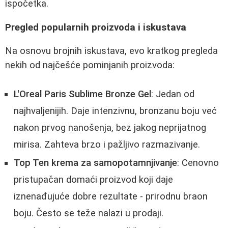
ispočetka.
Pregled popularnih proizvoda i iskustava
Na osnovu brojnih iskustava, evo kratkog pregleda
nekih od najčešće pominjanih proizvoda:
L'Oreal Paris Sublime Bronze Gel
: Jedan od
najhvaljenijih. Daje intenzivnu, bronzanu boju već
nakon prvog nanošenja, bez jakog neprijatnog
mirisa. Zahteva brzo i pažljivo razmazivanje.
Top Ten krema za samopotamnjivanje
: Cenovno
pristupačan domaći proizvod koji daje
iznenađujuće dobre rezultate - prirodnu braon
boju. Često se teže nalazi u prodaji.