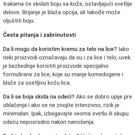
trakama će skidati boju sa kože, ostavljajući svetlije
delove. Brijanje je blaža opcija, ali takođe može
oljuštiti boju.
Česta pitanja i zabrinutosti
Da li mogu da koristim kremu za telo na lice?
Iako
neki proizvodi označavaju da su i za lice i telo, uvek
je bezbednije koristiti proizvode specijalno
formulirane za lice, koje su manje komedogene i
blaže za osetljivu kožu lica.
Da li se boja skida na odeći?
Ako se dobro upije pre
oblačenja i ako se ne znojite intenzivno, rizik je
minimalan. Ipak, izbegavajte veoma svetlu ili skupu
odeću neposredno nakon nanošenja.