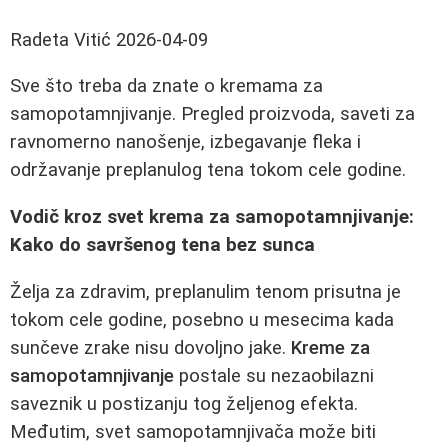
Radeta Vitić
2026-04-09
Sve što treba da znate o kremama za
samopotamnjivanje. Pregled proizvoda, saveti za
ravnomerno nanošenje, izbegavanje fleka i
održavanje preplanulog tena tokom cele godine.
Vodič kroz svet krema za samopotamnjivanje:
Kako do savršenog tena bez sunca
Želja za zdravim, preplanulim tenom prisutna je
tokom cele godine, posebno u mesecima kada
sunčeve zrake nisu dovoljno jake.
Kreme za
samopotamnjivanje
postale su nezaobilazni
saveznik u postizanju tog željenog efekta.
Međutim, svet samopotamnjivača može biti