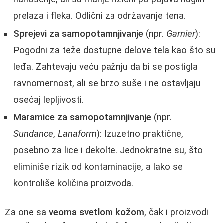
prelaza i fleka. Odlični za održavanje tena.
Sprejevi za samopotamnjivanje
(npr.
Garnier
):
Pogodni za teže dostupne delove tela kao što su
leđa. Zahtevaju veću pažnju da bi se postigla
ravnomernost, ali se brzo suše i ne ostavljaju
osećaj lepljivosti.
Maramice za samopotamnjivanje
(npr.
Sundance
,
Lanaform
): Izuzetno praktične,
posebno za lice i dekolte. Jednokratne su, što
eliminiše rizik od kontaminacije, a lako se
kontroliše količina proizvoda.
Za one sa
veoma svetlom kožom
, čak i proizvodi