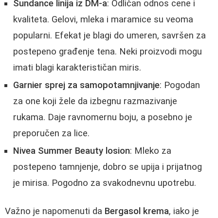
Sundance linija iz DM-a
: Odličan odnos cene i
kvaliteta. Gelovi, mleka i maramice su veoma
popularni. Efekat je blagi do umeren, savršen za
postepeno građenje tena. Neki proizvodi mogu
imati blagi karakterističan miris.
Garnier sprej za samopotamnjivanje
: Pogodan
za one koji žele da izbegnu razmazivanje
rukama. Daje ravnomernu boju, a posebno je
preporučen za lice.
Nivea Summer Beauty losion
: Mleko za
postepeno tamnjenje, dobro se upija i prijatnog
je mirisa. Pogodno za svakodnevnu upotrebu.
Važno je napomenuti da
Bergasol krema
, iako je