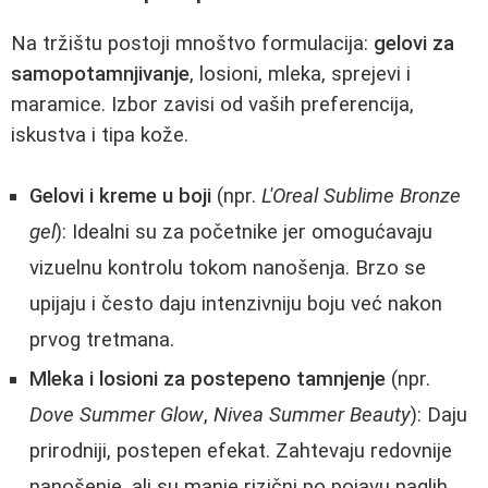
Na tržištu postoji mnoštvo formulacija:
gelovi za
samopotamnjivanje
, losioni, mleka, sprejevi i
maramice. Izbor zavisi od vaših preferencija,
iskustva i tipa kože.
Gelovi i kreme u boji
(npr.
L'Oreal Sublime Bronze
gel
): Idealni su za početnike jer omogućavaju
vizuelnu kontrolu tokom nanošenja. Brzo se
upijaju i često daju intenzivniju boju već nakon
prvog tretmana.
Mleka i losioni za postepeno tamnjenje
(npr.
Dove Summer Glow
,
Nivea Summer Beauty
): Daju
prirodniji, postepen efekat. Zahtevaju redovnije
nanošenje, ali su manje rizični po pojavu naglih