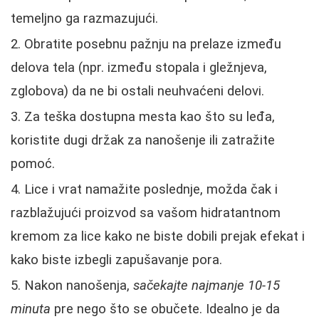
temeljno ga razmazujući.
Obratite posebnu pažnju na prelaze između
delova tela (npr. između stopala i gležnjeva,
zglobova) da ne bi ostali neuhvaćeni delovi.
Za teška dostupna mesta kao što su leđa,
koristite dugi držak za nanošenje ili zatražite
pomoć.
Lice i vrat namažite poslednje, možda čak i
razblažujući proizvod sa vašom hidratantnom
kremom za lice kako ne biste dobili prejak efekat i
kako biste izbegli zapušavanje pora.
Nakon nanošenja,
sačekajte najmanje 10-15
minuta
pre nego što se obučete. Idealno je da