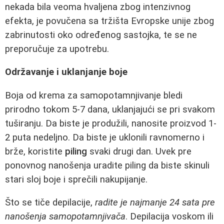
nekada bila veoma hvaljena zbog intenzivnog
efekta, je povučena sa tržišta Evropske unije zbog
zabrinutosti oko određenog sastojka, te se ne
preporučuje za upotrebu.
Održavanje i uklanjanje boje
Boja od krema za samopotamnjivanje bledi
prirodno tokom 5-7 dana, uklanjajući se pri svakom
tuširanju. Da biste je produžili, nanosite proizvod 1-
2 puta nedeljno. Da biste je uklonili ravnomerno i
brže, koristite
piling
svaki drugi dan. Uvek pre
ponovnog nanošenja uradite piling da biste skinuli
stari sloj boje i sprečili nakupijanje.
Što se tiče depilacije,
radite je najmanje 24 sata pre
nanošenja samopotamnjivača
. Depilacija voskom ili