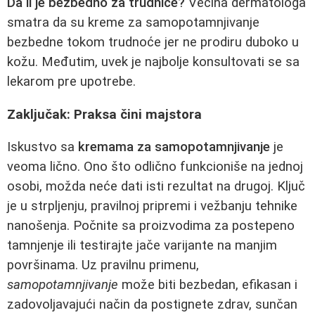
Da li je bezbedno za trudnice?
Većina dermatologa
smatra da su kreme za samopotamnjivanje
bezbedne tokom trudnoće jer ne prodiru duboko u
kožu. Međutim, uvek je najbolje konsultovati se sa
lekarom pre upotrebe.
Zaključak: Praksa čini majstora
Iskustvo sa
kremama za samopotamnjivanje
je
veoma lično. Ono što odlično funkcioniše na jednoj
osobi, možda neće dati isti rezultat na drugoj. Ključ
je u strpljenju, pravilnoj pripremi i vežbanju tehnike
nanošenja. Počnite sa proizvodima za postepeno
tamnjenje ili testirajte jače varijante na manjim
površinama. Uz pravilnu primenu,
samopotamnjivanje
može biti bezbedan, efikasan i
zadovoljavajući način da postignete zdrav, sunčan