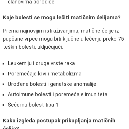
članovima porodice
Koje bolesti se mogu lečiti matičnim ćelijama?
Prema najnovijim istraživanjima, matične ćelije iz
pupčane vrpce mogu biti ključne u lečenju preko 75
teških bolesti, uključujući:
Leukemiju i druge vrste raka
Poremećaje krvi i metabolizma
Urođene bolesti i genetske anomalije
Autoimune bolesti i poremećaje imuniteta
Šećernu bolest tipa 1
Kako izgleda postupak prikupljanja matičnih
ćelija?