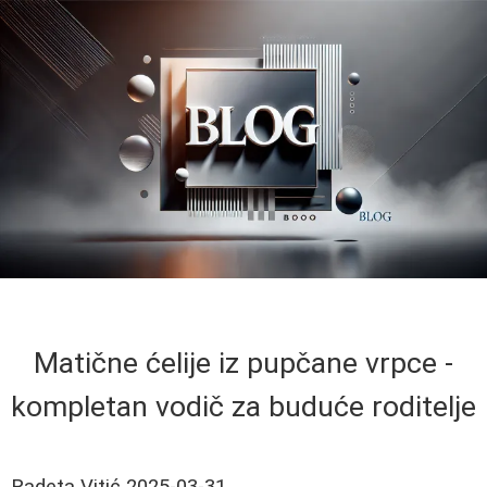
Matične ćelije iz pupčane vrpce -
kompletan vodič za buduće roditelje
Radeta Vitić
2025-03-31