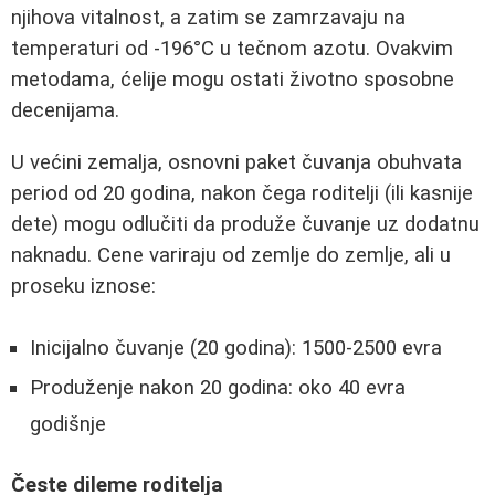
njihova vitalnost, a zatim se zamrzavaju na
temperaturi od -196°C u tečnom azotu. Ovakvim
metodama, ćelije mogu ostati životno sposobne
decenijama.
U većini zemalja, osnovni paket čuvanja obuhvata
period od 20 godina, nakon čega roditelji (ili kasnije
dete) mogu odlučiti da produže čuvanje uz dodatnu
naknadu. Cene variraju od zemlje do zemlje, ali u
proseku iznose:
Inicijalno čuvanje (20 godina): 1500-2500 evra
Produženje nakon 20 godina: oko 40 evra
godišnje
Česte dileme roditelja