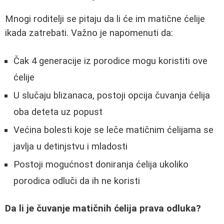
Mnogi roditelji se pitaju da li će im matične ćelije
ikada zatrebati. Važno je napomenuti da:
Čak 4 generacije iz porodice mogu koristiti ove
ćelije
U slučaju blizanaca, postoji opcija čuvanja ćelija
oba deteta uz popust
Većina bolesti koje se leče matičnim ćelijama se
javlja u detinjstvu i mladosti
Postoji mogućnost doniranja ćelija ukoliko
porodica odluči da ih ne koristi
Da li je čuvanje matičnih ćelija prava odluka?