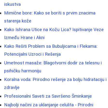
iskustva
Mimične bore: Kako se boriti s prvim znacima
starenja kože
Kako Ishrana Utice na Kožu Lica? Ispitivanje Veze
Između Hrane i Akni
Kako Rešiti Problem sa Bubuljicama i Flekama:
Potencijalni Uzroci i Rešenja
Umetnost masaže: Blagotvorni dodir za telesnu i
psihičku harmoniju
Koralna voda: Prirodno rešenje za bolju hidrataciju i
zdravlje
Profesionalni Saveti za Savršeno Šminkanje
Najbolji načini za uklanjanje celulita - Prirodni