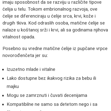
imaju sposobnost da se razviju u različite tipove
ćelija u telu. Tokom embrionalnog razvoja, ove
ćelije se diferenciraju u ćelije srca, krvi, kože i
drugih tkiva. Kod odraslih osoba, matične ćelije se
nalaze u koštanoj srži i krvi, ali sa godinama njihova
vitalnost opada.
Posebno su vredne matične ćelije iz pupčane vrpce
novorođenčeta jer su:
Izuzetno mlade i vitalne
Lako dostupne bez ikakvog rizika za bebu ili
majku
Mogu se zamrznuti i čuvati decenijama
Kompatibilne ne samo sa detetom nego i sa