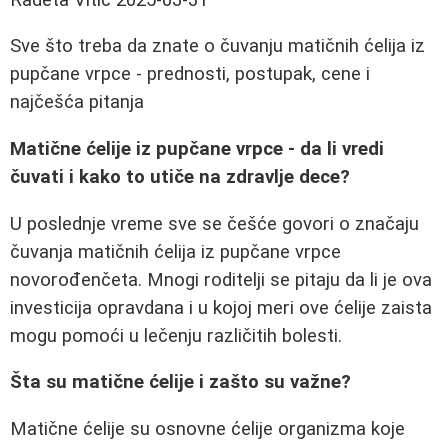
Sve što treba da znate o čuvanju matičnih ćelija iz
pupčane vrpce - prednosti, postupak, cene i
najčešća pitanja
Matične ćelije iz pupčane vrpce - da li vredi
čuvati i kako to utiče na zdravlje dece?
U poslednje vreme sve se češće govori o značaju
čuvanja matičnih ćelija iz pupčane vrpce
novorođenčeta. Mnogi roditelji se pitaju da li je ova
investicija opravdana i u kojoj meri ove ćelije zaista
mogu pomoći u lečenju različitih bolesti.
Šta su matične ćelije i zašto su važne?
Matične ćelije su osnovne ćelije organizma koje