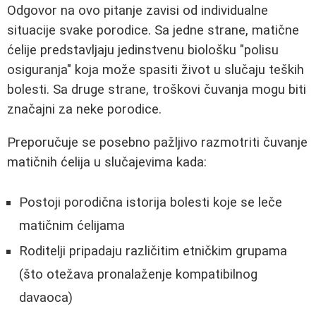
Odgovor na ovo pitanje zavisi od individualne
situacije svake porodice. Sa jedne strane, matične
ćelije predstavljaju jedinstvenu biološku "polisu
osiguranja" koja može spasiti život u slučaju teških
bolesti. Sa druge strane, troškovi čuvanja mogu biti
značajni za neke porodice.
Preporučuje se posebno pažljivo razmotriti čuvanje
matičnih ćelija u slučajevima kada:
Postoji porodična istorija bolesti koje se leče
matičnim ćelijama
Roditelji pripadaju različitim etničkim grupama
(što otežava pronalaženje kompatibilnog
davaoca)