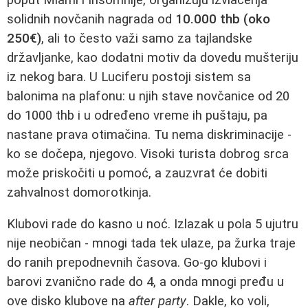
solidnih novčanih nagrada od
10.000 thb (oko
250€)
, ali to često važi samo za tajlandske
državljanke, kao dodatni motiv da dovedu mušteriju
iz nekog bara. U Luciferu postoji sistem sa
balonima na plafonu: u njih stave novčanice od 20
do 1000 thb i u određeno vreme ih puštaju, pa
nastane prava otimačina. Tu nema diskriminacije -
ko se dočepa, njegovo. Visoki turista dobrog srca
može priskočiti u pomoć, a zauzvrat će dobiti
zahvalnost domorotkinja.
Klubovi rade do kasno u noć. Izlazak u pola 5 ujutru
nije neobičan - mnogi tada tek ulaze, pa žurka traje
do ranih prepodnevnih časova. Go-go klubovi i
barovi zvanično rade do 4, a onda mnogi pređu u
ove disko klubove na
after party
. Dakle, ko voli,