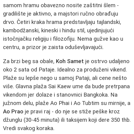
samom hramu obavezno nosite zaštitni šlem -
gradilište je aktivno, a majstori ručno obrađuju
drvo. Četiri kraka hrama predstavljaju tajlandski,
kambodžanski, kineski i hindu stil, ujedinjujući
istočnjačku religiju i filozofiju. Nema gužve kao u
centru, a prizor je zaista oduševljavajući.
Za brzi beg sa obale,
Koh Samet
je ostrvo udaljeno
oko 2 sata od Pataje. Idealno za produženi vikend.
Plaže su lepše nego u samoj Pataji, ali cene nešto
više. Glavna plaža Sai Kaew ume da bude pretrpana
vikendom jer dolaze i stanovnici Bangkoka. Na
južnom delu, plaže Ao Phai i Ao Tubtim su mirnije, a
Ao Prao
je pravi raj - do nje se stiže peške kroz
džunglu (30-45 minuta) ili taksijem koji dere 350 thb.
Vredi svakog koraka.