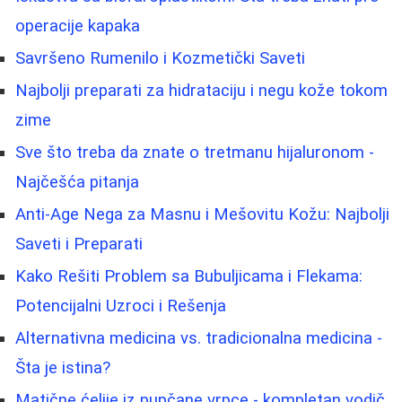
operacije kapaka
Savršeno Rumenilo i Kozmetički Saveti
Najbolji preparati za hidrataciju i negu kože tokom
zime
Sve što treba da znate o tretmanu hijaluronom -
Najčešća pitanja
Anti-Age Nega za Masnu i Mešovitu Kožu: Najbolji
Saveti i Preparati
Kako Rešiti Problem sa Bubuljicama i Flekama:
Potencijalni Uzroci i Rešenja
Alternativna medicina vs. tradicionalna medicina -
Šta je istina?
Matične ćelije iz pupčane vrpce - kompletan vodič