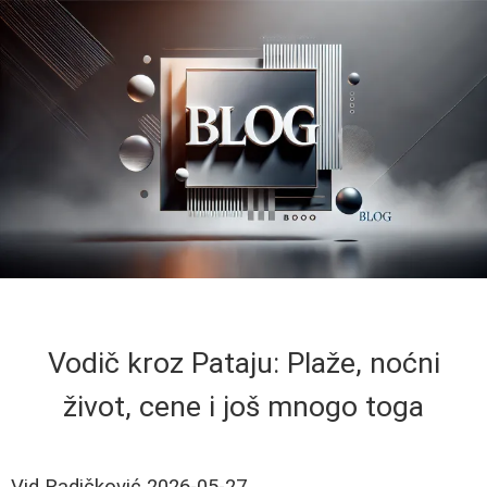
Vodič kroz Pataju: Plaže, noćni
život, cene i još mnogo toga
Vid Radičković
2026-05-27