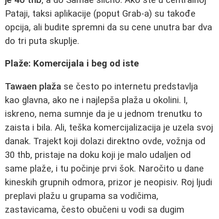
Pataji, taksi aplikacije (poput Grab-a) su takođe
opcija, ali budite spremni da su cene unutra bar dva
do tri puta skuplje.
Plaže: Komercijala i beg od iste
Tawaen plaža
se često po internetu predstavlja
kao glavna, ako ne i najlepša plaža u okolini. I,
iskreno, nema sumnje da je u jednom trenutku to
zaista i bila. Ali, teška komercijalizacija je uzela svoj
danak. Trajekt koji dolazi direktno ovde, vožnja od
30 thb, pristaje na doku koji je malo udaljen od
same plaže, i tu počinje prvi šok. Naročito u dane
kineskih grupnih odmora, prizor je neopisiv. Roj ljudi
preplavi plažu u grupama sa vodičima,
zastavicama, često obučeni u vodi sa dugim