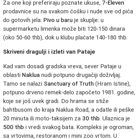
Za one koji preferiraju poznate ukuse,
7-Eleven
prodavnice su na svakom ćošku i nude sve od pića
do gotovih jela.
Pivo u baru
je skuplje: u
supermarketu limenka može biti 120-150 dinara
(oko 50-60 thb), dok u klubu plaćate 140-180 thb.
Skriveni dragulji i izleti van Pataje
Kad vam dosadi gradska vreva, sever Pataje u
oblasti
Naklua
nudi potpuno drugačiji doživljaj.
Tamo se nalazi
Sanctuary of Truth
(Hram Istine),
potpuno drveno remek-delo započeto 1981. godine,
koje se još uvek gradi. Do hrama se stiže
bahtbusom do kraja Naklua Road, a odatle ili peške
20 minuta ili moto-taksijem za
30 thb
. Ulaznica je
500 thb
i vredi svakog bata. Kompleks je ogroman,
sa vrtovima, restoranom i mini zoo vrtom. U