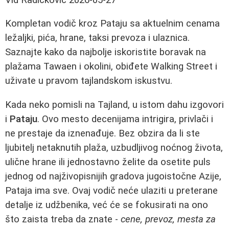
Kompletan vodič kroz Pataju sa aktuelnim cenama
ležaljki, pića, hrane, taksi prevoza i ulaznica.
Saznajte kako da najbolje iskoristite boravak na
plažama Tawaen i okolini, obiđete Walking Street i
uživate u pravom tajlandskom iskustvu.
Kada neko pomisli na Tajland, u istom dahu izgovori
i
Pataju
. Ovo mesto decenijama intrigira, privlači i
ne prestaje da iznenađuje. Bez obzira da li ste
ljubitelj netaknutih plaža, uzbudljivog noćnog života,
ulične hrane ili jednostavno želite da osetite puls
jednog od najživopisnijih gradova jugoistočne Azije,
Pataja ima sve. Ovaj vodič neće ulaziti u preterane
detalje iz udžbenika, već će se fokusirati na ono
što zaista treba da znate -
cene, prevoz, mesta za