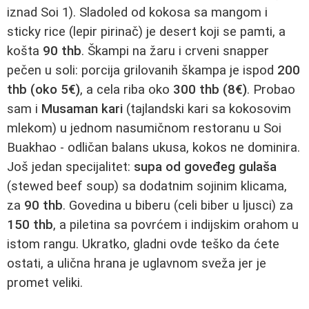
iznad Soi 1). Sladoled od kokosa sa mangom i
sticky rice (lepir pirinač) je desert koji se pamti, a
košta
90 thb
. Škampi na žaru i crveni snapper
pečen u soli: porcija grilovanih škampa je ispod
200
thb (oko 5€)
, a cela riba oko
300 thb (8€)
. Probao
sam i
Musaman kari
(tajlandski kari sa kokosovim
mlekom) u jednom nasumičnom restoranu u Soi
Buakhao - odličan balans ukusa, kokos ne dominira.
Još jedan specijalitet:
supa od goveđeg gulaša
(stewed beef soup) sa dodatnim sojinim klicama,
za
90 thb
. Govedina u biberu (celi biber u ljusci) za
150 thb
, a piletina sa povrćem i indijskim orahom u
istom rangu. Ukratko, gladni ovde teško da ćete
ostati, a ulična hrana je uglavnom sveža jer je
promet veliki.