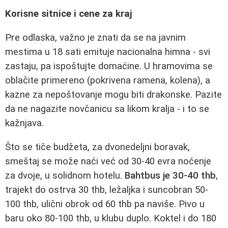
Korisne sitnice i cene za kraj
Pre odlaska, važno je znati da se na javnim
mestima u 18 sati emituje nacionalna himna - svi
zastaju, pa ispoštujte domaćine. U hramovima se
oblačite primereno (pokrivena ramena, kolena), a
kazne za nepoštovanje mogu biti drakonske. Pazite
da ne nagazite novčanicu sa likom kralja - i to se
kažnjava.
Što se tiče budžeta, za dvonedeljni boravak,
smeštaj se može naći već od 30-40 evra noćenje
za dvoje, u solidnom hotelu.
Bahtbus je 30-40 thb
,
trajekt do ostrva 30 thb, ležaljka i suncobran 50-
100 thb, ulični obrok od 60 thb pa naviše. Pivo u
baru oko 80-100 thb, u klubu duplo. Koktel i do 180