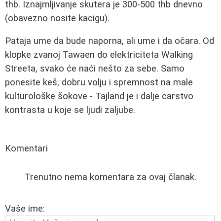
thb. Iznajmljivanje skutera je 300-500 thb dnevno
(obavezno nosite kacigu).
Pataja ume da bude naporna, ali ume i da očara. Od
klopke zvanoj Tawaen do elektriciteta Walking
Streeta, svako će naći nešto za sebe. Samo
ponesite keš, dobru volju i spremnost na male
kulturološke šokove - Tajland je i dalje carstvo
kontrasta u koje se ljudi zaljube.
Komentari
Trenutno nema komentara za ovaj članak.
Vaše ime: