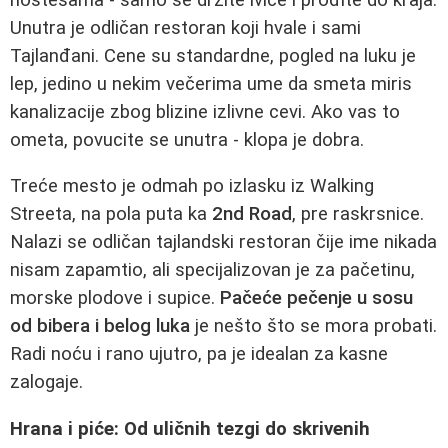
Unutra je odličan restoran koji hvale i sami
Tajlanđani. Cene su standardne, pogled na luku je
lep, jedino u nekim večerima ume da smeta miris
kanalizacije zbog blizine izlivne cevi. Ako vas to
ometa, povucite se unutra - klopa je dobra.
Treće mesto je odmah po izlasku iz Walking
Streeta, na pola puta ka
2nd Road
, pre raskrsnice.
Nalazi se odličan tajlandski restoran čije ime nikada
nisam zapamtio, ali specijalizovan je za pačetinu,
morske plodove i supice.
Pačeće pečenje u sosu
od bibera i belog luka
je nešto što se mora probati.
Radi noću i rano ujutro, pa je idealan za kasne
zalogaje.
Hrana i piće: Od uličnih tezgi do skrivenih