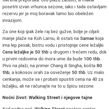
posetiti izvan vrhunca sezone, iako i tada ostavljam
rezervu jer je moj boravak tamo bio obeležen
invazijom.
Za one koji ipak žele raj bez gužve, bolje je ciljati
manje plaže na Koh Larnu, ili ostati na
Samae
koja
ima lep pesak, bistru vodu i pristojnije cene ležaljki.
Cena ležaljke je 50 thb
u drugom i trećem redu, dok
u prvim redovima do mora ume da bude
100 thb
.
Pivo na plaži, na primer Chang ili Singha, košta
80
thb
, a kokosov orah za osveženje
50 thb
. Uz malo
cenkanja, može se i probati spustiti cena na 40 za
ležaljku, ali ne računajte na to u špicu sezone.
Noćni život: Walking Street i njegove tajne
Kad padne noć,
Walking Street
postaje centar