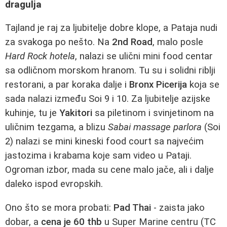
dragulja
Tajland je raj za ljubitelje dobre klope, a Pataja nudi
za svakoga po nešto. Na
2nd Road
, malo posle
Hard Rock hotela
, nalazi se ulični mini food centar
sa odličnom morskom hranom. Tu su i solidni riblji
restorani, a par koraka dalje i
Bronx Picerija
koja se
sada nalazi između Soi 9 i 10. Za ljubitelje azijske
kuhinje, tu je
Yakitori
sa piletinom i svinjetinom na
uličnim tezgama, a blizu
Sabai massage parlora
(Soi
2) nalazi se mini kineski food court sa najvećim
jastozima i krabama koje sam video u Pataji.
Ogroman izbor, mada su cene malo jače, ali i dalje
daleko ispod evropskih.
Ono što se mora probati:
Pad Thai
- zaista jako
dobar, a
cena je 60 thb
u Super Marine centru (TC