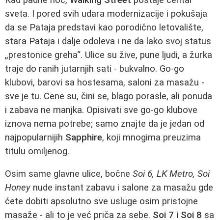
sveta. I pored svih udara modernizacije i pokušaja
da se Pataja predstavi kao porodično letovalište,
stara Pataja i dalje odoleva i ne da lako svoj status
„prestonice greha“. Ulice su žive, pune ljudi, a žurka
traje do ranih jutarnjih sati - bukvalno. Go-go
klubovi, barovi sa hostesama, saloni za masažu -
sve je tu. Cene su, čini se, blago porasle, ali ponuda
i zabava ne manjka. Opisivati sve go-go klubove
iznova nema potrebe; samo znajte da je jedan od
najpopularnijih
Sapphire
, koji mnogima preuzima
titulu omiljenog.
Osim same glavne ulice, bočne
Soi 6, LK Metro, Soi
Honey
nude instant zabavu i salone za masažu gde
ćete dobiti apsolutno sve usluge osim pristojne
masaže - ali to je već priča za sebe.
Soi 7 i Soi 8
sa