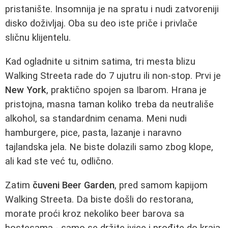
pristanište. Insomnija je na spratu i nudi zatvoreniji
disko doživljaj. Oba su deo iste priče i privlače
sličnu klijentelu.
Kad ogladnite u sitnim satima, tri mesta blizu
Walking Streeta rade do 7 ujutru ili non-stop. Prvi je
New York
, praktično spojen sa Ibarom. Hrana je
pristojna, masna taman koliko treba da neutrališe
alkohol, sa standardnim cenama. Meni nudi
hamburgere, pice, pasta, lazanje i naravno
tajlandska jela. Ne biste dolazili samo zbog klope,
ali kad ste već tu, odlično.
Zatim
čuveni Beer Garden
, pred samom kapijom
Walking Streeta. Da biste došli do restorana,
morate proći kroz nekoliko beer barova sa
hostesama - samo se držite ivice i prođite do kraja.