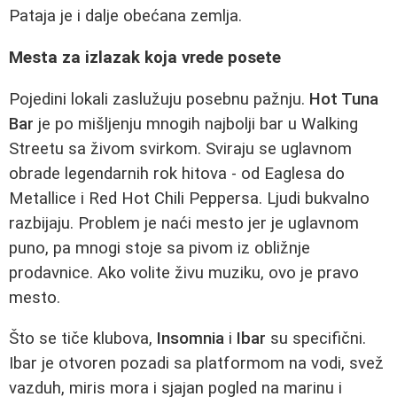
Pataja je i dalje obećana zemlja.
Mesta za izlazak koja vrede posete
Pojedini lokali zaslužuju posebnu pažnju.
Hot Tuna
Bar
je po mišljenju mnogih najbolji bar u Walking
Streetu sa živom svirkom. Sviraju se uglavnom
obrade legendarnih rok hitova - od Eaglesa do
Metallice i Red Hot Chili Peppersa. Ljudi bukvalno
razbijaju. Problem je naći mesto jer je uglavnom
puno, pa mnogi stoje sa pivom iz obližnje
prodavnice. Ako volite živu muziku, ovo je pravo
mesto.
Što se tiče klubova,
Insomnia
i
Ibar
su specifični.
Ibar je otvoren pozadi sa platformom na vodi, svež
vazduh, miris mora i sjajan pogled na marinu i