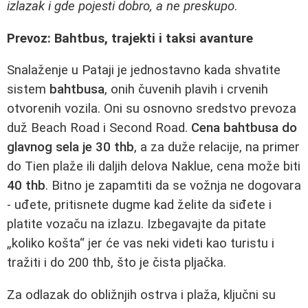
izlazak i gde pojesti dobro, a ne preskupo
.
Prevoz: Bahtbus, trajekti i taksi avanture
Snalaženje u Pataji je jednostavno kada shvatite
sistem
bahtbusa
, onih čuvenih plavih i crvenih
otvorenih vozila. Oni su osnovno sredstvo prevoza
duž Beach Road i Second Road.
Cena bahtbusa do
glavnog sela je 30 thb
, a za duže relacije, na primer
do Tien plaže ili daljih delova Naklue, cena može biti
40 thb
. Bitno je zapamtiti da se vožnja ne dogovara
- uđete, pritisnete dugme kad želite da siđete i
platite vozaču na izlazu. Izbegavajte da pitate
„koliko košta“ jer će vas neki videti kao turistu i
tražiti i do 200 thb, što je čista pljačka.
Za odlazak do obližnjih ostrva i plaža, ključni su