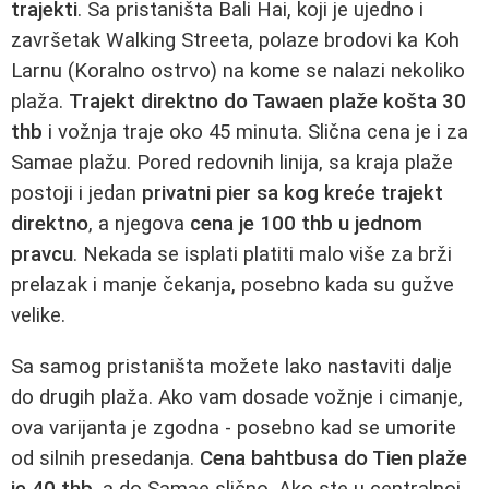
trajekti
. Sa pristaništa Bali Hai, koji je ujedno i
završetak Walking Streeta, polaze brodovi ka Koh
Larnu (Koralno ostrvo) na kome se nalazi nekoliko
plaža.
Trajekt direktno do Tawaen plaže košta 30
thb
i vožnja traje oko 45 minuta. Slična cena je i za
Samae plažu. Pored redovnih linija, sa kraja plaže
postoji i jedan
privatni pier sa kog kreće trajekt
direktno
, a njegova
cena je 100 thb u jednom
pravcu
. Nekada se isplati platiti malo više za brži
prelazak i manje čekanja, posebno kada su gužve
velike.
Sa samog pristaništa možete lako nastaviti dalje
do drugih plaža. Ako vam dosade vožnje i cimanje,
ova varijanta je zgodna - posebno kad se umorite
od silnih presedanja.
Cena bahtbusa do Tien plaže
je 40 thb
, a do Samae slično. Ako ste u centralnoj