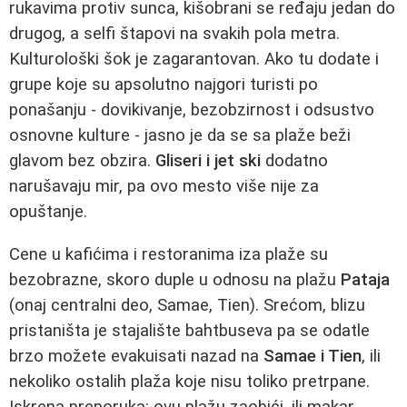
rukavima protiv sunca, kišobrani se ređaju jedan do
drugog, a selfi štapovi na svakih pola metra.
Kulturološki šok je zagarantovan. Ako tu dodate i
grupe koje su apsolutno najgori turisti po
ponašanju - dovikivanje, bezobzirnost i odsustvo
osnovne kulture - jasno je da se sa plaže beži
glavom bez obzira.
Gliseri i jet ski
dodatno
narušavaju mir, pa ovo mesto više nije za
opuštanje.
Cene u kafićima i restoranima iza plaže su
bezobrazne, skoro duple u odnosu na plažu
Pataja
(onaj centralni deo, Samae, Tien). Srećom, blizu
pristaništa je stajalište bahtbuseva pa se odatle
brzo možete evakuisati nazad na
Samae i Tien
, ili
nekoliko ostalih plaža koje nisu toliko pretrpane.
Iskrena preporuka: ovu plažu zaobići, ili makar