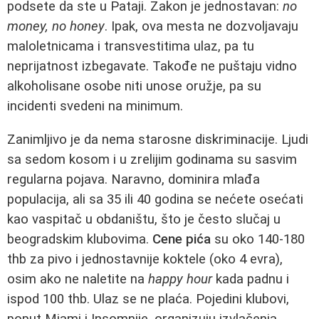
podsete da ste u Pataji. Zakon je jednostavan:
no
money, no honey
. Ipak, ova mesta ne dozvoljavaju
maloletnicama i transvestitima ulaz, pa tu
neprijatnost izbegavate. Takođe ne puštaju vidno
alkoholisane osobe niti unose oružje, pa su
incidenti svedeni na minimum.
Zanimljivo je da nema starosne diskriminacije. Ljudi
sa sedom kosom i u zrelijim godinama su sasvim
regularna pojava. Naravno, dominira mlađa
populacija, ali sa 35 ili 40 godina se nećete osećati
kao vaspitač u obdaništu, što je često slučaj u
beogradskim klubovima.
Cene pića
su oko 140-180
thb za pivo i jednostavnije koktele (oko 4 evra),
osim ako ne naletite na
happy hour
kada padnu i
ispod 100 thb. Ulaz se ne plaća. Pojedini klubovi,
poput Miami i Insomnije, organizuju izvlačenja