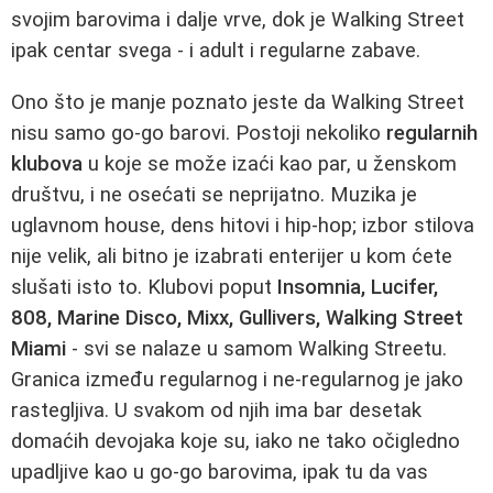
svojim barovima i dalje vrve, dok je Walking Street
ipak centar svega - i adult i regularne zabave.
Ono što je manje poznato jeste da Walking Street
nisu samo go-go barovi. Postoji nekoliko
regularnih
klubova
u koje se može izaći kao par, u ženskom
društvu, i ne osećati se neprijatno. Muzika je
uglavnom house, dens hitovi i hip-hop; izbor stilova
nije velik, ali bitno je izabrati enterijer u kom ćete
slušati isto to. Klubovi poput
Insomnia, Lucifer,
808, Marine Disco, Mixx, Gullivers, Walking Street
Miami
- svi se nalaze u samom Walking Streetu.
Granica između regularnog i ne-regularnog je jako
rastegljiva. U svakom od njih ima bar desetak
domaćih devojaka koje su, iako ne tako očigledno
upadljive kao u go-go barovima, ipak tu da vas