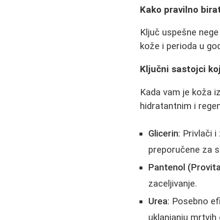
Kako pravilno bira
Ključ uspešne nege 
kože i perioda u god
Ključni sastojci ko
Kada vam je koža iz
hidratantnim i rege
Glicerin
: Privlači
preporučene za s
Pantenol (Provit
zaceljivanje.
Urea
: Posebno ef
uklanjanju mrtvih