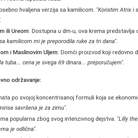
Posebno hvaljena verzija sa kamilicom.
"Koristim Atrix i 
"
.
m ili Ureom
: Dostupna u dm-u, ova krema predstavlja 
sa kamilicom mi je preporodila ruke za tri dana"
.
com i Maslinovim Uljem
: Domći proizvod koji redovno d
a tuba... cena je svega 69 dinara... preporučujem"
.
vno održavanje:
nata po svojoj koncentrisanoj formuli koja se ekonomi
irisa savršena je za zimu"
.
oma popularna zbog svog intenzivnog dejstva.
"Lilly th
ma je odlična"
.