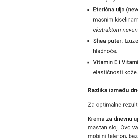
Eterična ulja (ne
masnim kiselinama
ekstraktom neven
Shea puter
: Izuz
hladnoće.
Vitamin E i Vitam
elastičnosti kože
Razlika između dn
Za optimalne rezulta
Krema za dnevnu u
mastan sloj. Ovo va
mobilni telefon, be