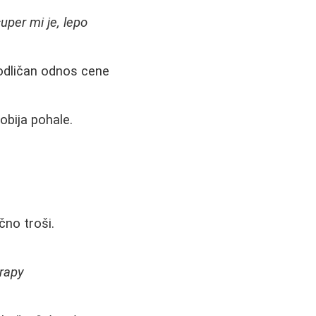
super mi je, lepo
odličan odnos cene
obija pohale.
čno troši.
erapy