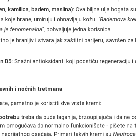
ven, kamilica, badem, maslina)
: Ova biljna ulja bogata s
 koje hrane, umiruju i obnavljaju kožu.
"Bademova kre
a je fenomenalna"
, pohvaljuje jedna korisnica.
etno je hranljiv i stvara jak zaštitni barijeru, savršen za
in B5
: Snažni antioksidanti koji podstiču regeneraciju i
.
evnih i noćnih tretmana
te, pametno je koristiti dve vrste kremi:
potrebu
treba da bude laganija, brzoupijajuća i da ne osta
m omogućava da normalno funkcionišete - pišete na ta
z neprijatnog osećaja. Primeri takvih kremi su
Neutroge