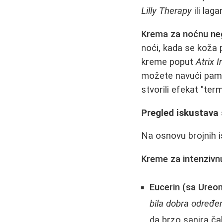
Lilly Therapy
ili lag
Krema za noćnu ne
noći, kada se koža p
kreme poput
Atrix 
možete navući pamu
stvorili efekat "ter
Pregled iskustava
Na osnovu brojnih i
Kreme za intenzivn
Eucerin (sa Ureom
bila dobra određe
da brzo sanira ča