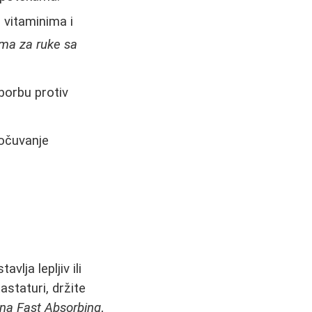
u vitaminima i
ma za ruke sa
 borbu protiv
 očuvanje
vlja lepljiv ili
staturi, držite
na Fast Absorbing
,