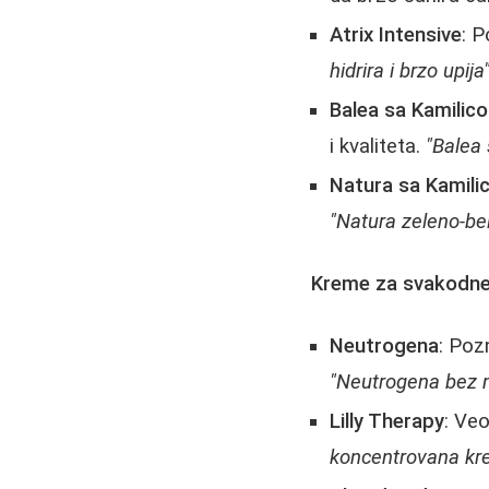
Atrix Intensive
: 
hidrira i brzo upija
Balea sa Kamilico
i kvaliteta.
"Balea 
Natura sa Kamili
"Natura zeleno-bel
Kreme za svakodne
Neutrogena
: Poz
"Neutrogena bez m
Lilly Therapy
: Ve
koncentrovana kre