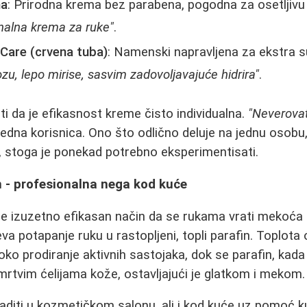
na
: Prirodna krema bez parabena, pogodna za osetljivu
alna krema za ruke"
.
 Care (crvena tuba)
: Namenski napravljena za ekstra 
ozu, lepo mirise, sasvim zadovoljavajuće hidrira"
.
 da je efikasnost kreme čisto individualna.
"Neverovat
e jedna korisnica. Ono što odlično deluje na jednu osob
u, stoga je ponekad potrebno eksperimentisati.
n - profesionalna nega kod kuće
je izuzetno efikasan način da se rukama vrati mekoća i
 potapanje ruku u rastopljeni, topli parafin. Toplota 
o prodiranje aktivnih sastojaka, dok se parafin, kada s
mrtvim ćelijama kože, ostavljajući je glatkom i mekom.
diti u kozmetičkom salonu, ali i kod kuće uz pomoć ku