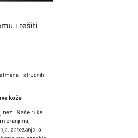
mu i rešiti
retmana i stručnih
uve kože
j nezi. Naše ruke
im pranjima,
nja, zatezanja, a