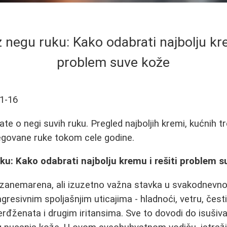
 negu ruku: Kako odabrati najbolju kre
problem suve kože
1-16
te o negi suvih ruku. Pregled najboljih kremi, kućnih t
egovane ruke tokom cele godine.
ku: Kako odabrati najbolju kremu i rešiti problem s
 zanemarena, ali izuzetno važna stavka u svakodnevno
gresivnim spoljašnjim uticajima - hladnoći, vetru, čest
erđženata i drugim iritansima. Sve to dovodi do isušiva