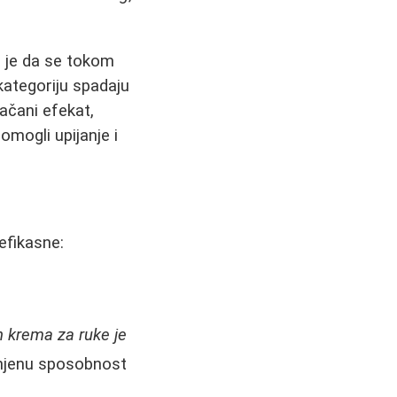
lj je da se tokom
kategoriju spadaju
jačani efekat,
mogli upijanje i
efikasne:
n krema za ruke je
u njenu sposobnost