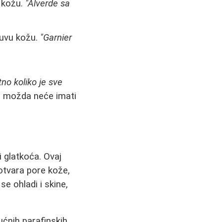
 kožu.
"Alverde sa
suvu kožu.
"Garnier
no koliko je sve
u, možda neće imati
 glatkoća. Ovaj
otvara pore kože,
e ohladi i skine,
ćnih parafinskih