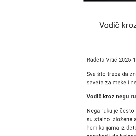
Vodič kroz
Radeta Vitić
2025-1
Sve što treba da zna
saveta za meke i n
Vodič kroz negu ru
Nega ruku je često
su stalno izložene a
hemikalijama iz det