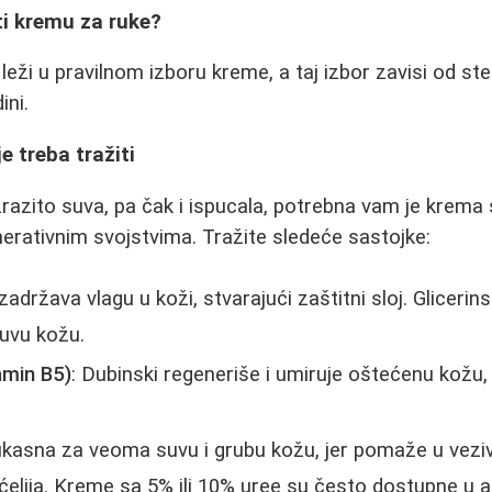
ti kremu za ruke?
leži u pravilnom izboru kreme, a taj izbor zavisi od s
ini.
je treba tražiti
razito suva, pa čak i ispucala, potrebna vam je krema 
nerativnim svojstvima. Tražite sledeće sastojke:
 i zadržava vlagu u koži, stvarajući zaštitni sloj. Glicer
uvu kožu.
amin B5)
: Dubinski regeneriše i umiruje oštećenu kožu,
ikasna za veoma suvu i grubu kožu, jer pomaže u veziv
 ćelija. Kreme sa 5% ili 10% uree su često dostupne u