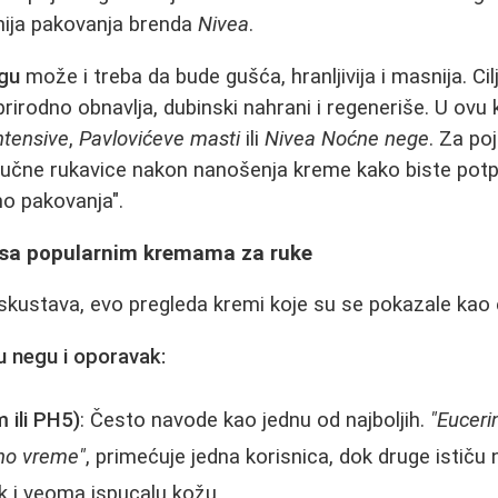
anija pakovanja brenda
Nivea
.
gu
može i treba da bude gušća, hranljivija i masnija. Ci
rirodno obnavlja, dubinski nahrani i regeneriše. U ovu 
Intensive
,
Pavlovićeve masti
ili
Nivea Noćne nege
. Za po
čne rukavice nakon nanošenja kreme kako biste potpo
mo pakovanja".
 sa popularnim kremama za ruke
skustava, evo pregleda kremi koje su se pokazale kao 
u negu i oporavak:
 ili PH5)
: Često navode kao jednu od najboljih.
"Euceri
no vreme"
, primećuje jedna korisnica, dok druge istič
k i veoma ispucalu kožu.