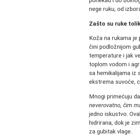
ponekad i do bolno
nege ruku, od izbor
Zašto su ruke tolik
Koža na rukama je p
čini podložnijom gu
temperature i jak ve
toplom vodom i agre
sa hemikalijama iz 
ekstrema suvoće, cr
Mnogi primećuju da
neverovatno, čim ma
jedno iskustvo. Ova
hidrirana, dok je zi
za gubitak vlage.