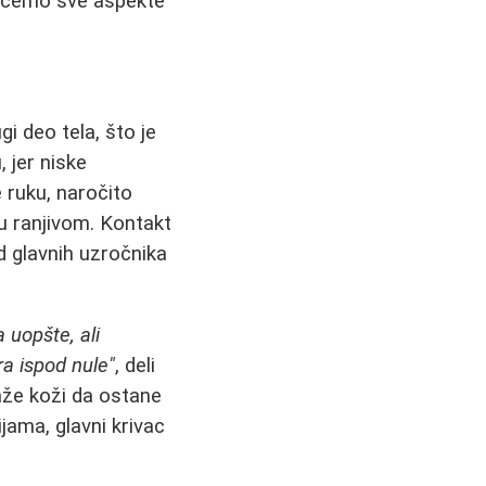
žićemo sve aspekte
i deo tela, što je
 jer niske
e ruku, naročito
žu ranjivom. Kontakt
d glavnih uzročnika
uopšte, ali
a ispod nule"
, deli
aže koži da ostane
jama, glavni krivac