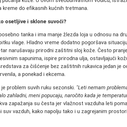
g pucanja kože. U ovom sveobuhvatnom vodiču, istra
a kreme do efikasnih kućnih tretmana.
o osetljive i sklone suvoći?
osebno tanka i ima manje žlezda loja u odnosu na drug
bitku vlage. Hladno vreme dodatno pogoršava situaciju,
tar narušavaju prirodni zaštitni sloj kože. Često pranj
sivnim sapunima, ispire prirodna ulja, ostavljajući ko
sredstava za čišćenje bez zaštitnih rukavica jedan je o
venila, a ponekad i ekcema.
 je problem suvih ruku sezonski.
"Leti nemam problema 
lo zahladni, meni popucaju, naročito kada je temperatur
kva zapažanja su česta jer vlažnost vazduha leti pom
mi suv vazduh, kako napolju tako i u zagrejanim prostori