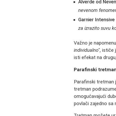
Alverde od Neve
nevenom fenomen
Garnier Intensive
za izrazito suvu k
Važno je napomenuti
individualno"
, istič
isti efekat na drug
Parafinski tretma
Parafinski tretman 
tretman podrazumeva
omogućavajući dubok
povlači zajedno sa 
Tretman možete ura