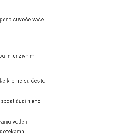
tepena suvoće vaše
sa intenzivnim
inske kreme su često
 podstičući njeno
anju vode i
 apotekama.