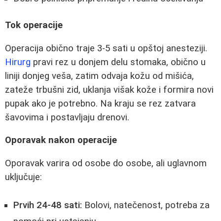
Tok operacije
Operacija obično traje 3-5 sati u opštoj anesteziji.
Hirurg
pravi rez u donjem delu stomaka, obično u
liniji donjeg veša, zatim odvaja kožu od mišića,
zateže trbušni zid, uklanja višak kože i formira novi
pupak ako je potrebno. Na kraju se rez zatvara
šavovima i postavljaju drenovi.
Oporavak nakon operacije
Oporavak varira od osobe do osobe, ali uglavnom
uključuje:
Prvih 24-48 sati:
Bolovi, natečenost, potreba za