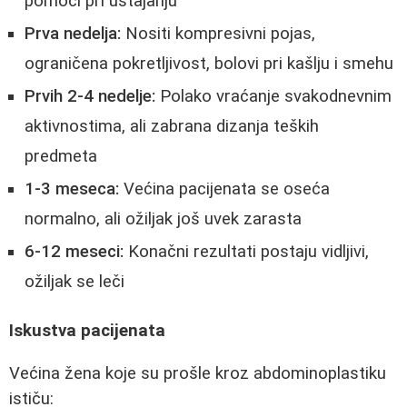
pomoći pri ustajanju
Prva nedelja:
Nositi kompresivni pojas,
ograničena pokretljivost, bolovi pri kašlju i smehu
Prvih 2-4 nedelje:
Polako vraćanje svakodnevnim
aktivnostima, ali zabrana dizanja teških
predmeta
1-3 meseca:
Većina pacijenata se oseća
normalno, ali ožiljak još uvek zarasta
6-12 meseci:
Konačni rezultati postaju vidljivi,
ožiljak se leči
Iskustva pacijenata
Većina žena koje su prošle kroz abdominoplastiku
ističu: