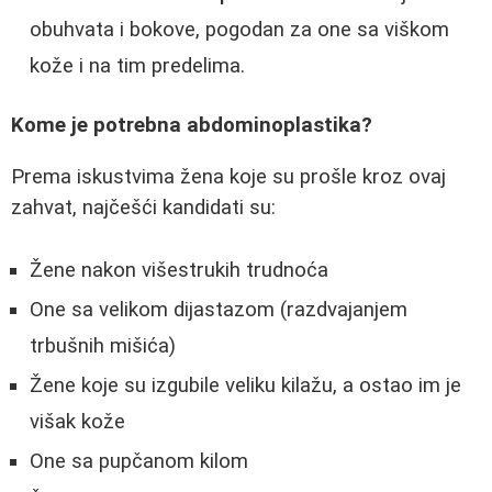
obuhvata i bokove, pogodan za one sa viškom
kože i na tim predelima.
Kome je potrebna abdominoplastika?
Prema iskustvima žena koje su prošle kroz ovaj
zahvat, najčešći kandidati su:
Žene nakon višestrukih trudnoća
One sa velikom dijastazom (razdvajanjem
trbušnih mišića)
Žene koje su izgubile veliku kilažu, a ostao im je
višak kože
One sa pupčanom kilom