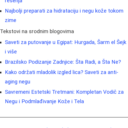
rešenja
Najbolji preparati za hidrataciju i negu kože tokom
zime
Tekstovi na srodnim blogovima
Saveti za putovanje u Egipat: Hurgada, Šarm el Šejk
i više
Brazilsko Podizanje Zadnjice: Šta Radi, a Šta Ne?
Kako održati mladolik izgled lica? Saveti za anti-
aging negu
Savremeni Estetski Tretmani: Kompletan Vodič za
Negu i Podmlađivanje Kože i Tela