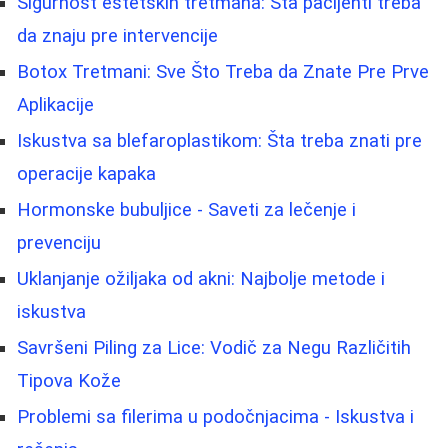
Sigurnost estetskih tretmana: Šta pacijenti treba
da znaju pre intervencije
Botox Tretmani: Sve Što Treba da Znate Pre Prve
Aplikacije
Iskustva sa blefaroplastikom: Šta treba znati pre
operacije kapaka
Hormonske bubuljice - Saveti za lečenje i
prevenciju
Uklanjanje ožiljaka od akni: Najbolje metode i
iskustva
Savršeni Piling za Lice: Vodič za Negu Različitih
Tipova Kože
Problemi sa filerima u podočnjacima - Iskustva i