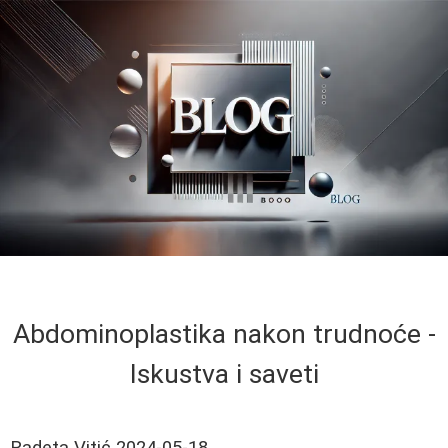
Abdominoplastika nakon trudnoće -
Iskustva i saveti
Radeta Vitić
2024-05-18