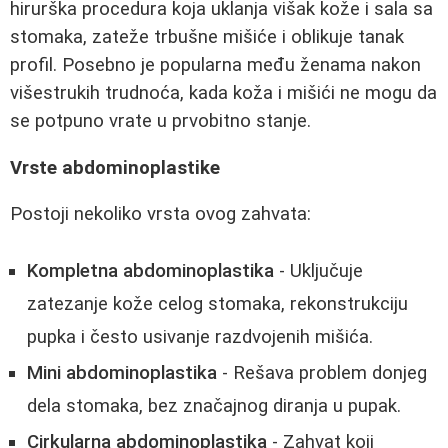
hirurška procedura koja uklanja višak kože i sala sa
stomaka, zateže trbušne mišiće i oblikuje tanak
profil. Posebno je popularna među ženama nakon
višestrukih trudnoća, kada koža i mišići ne mogu da
se potpuno vrate u prvobitno stanje.
Vrste abdominoplastike
Postoji nekoliko vrsta ovog zahvata:
Kompletna abdominoplastika
- Uključuje
zatezanje kože celog stomaka, rekonstrukciju
pupka i često usivanje razdvojenih mišića.
Mini abdominoplastika
- Rešava problem donjeg
dela stomaka, bez značajnog diranja u pupak.
Cirkularna abdominoplastika
- Zahvat koji