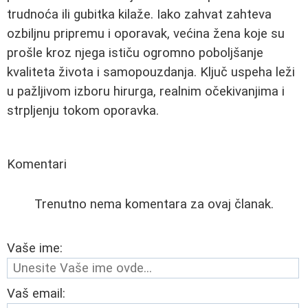
trudnoća ili gubitka kilaže. Iako zahvat zahteva
ozbiljnu pripremu i oporavak, većina žena koje su
prošle kroz njega ističu ogromno poboljšanje
kvaliteta života i samopouzdanja. Ključ uspeha leži
u pažljivom izboru hirurga, realnim očekivanjima i
strpljenju tokom oporavka.
Komentari
Trenutno nema komentara za ovaj članak.
Vaše ime:
Vaš email: