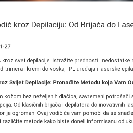
dič kroz Depilaciju: Od Brijača do Las
1-27
kroz svet depilacije. Istražite prednosti i nedostatke 
od trimera i kremi do voska, IPL uređaja i laserske epila
roz Svijet Depilacije: Pronađite Metodu koja Vam 
om kožom bez neželjenih dlačica, savremeni potrošači 
ija. Od klasičnih brijača i depilatora do inovativnih l
bor je ogroman. Ovaj vodič će vam pomoći da se snađe
ći različite metode kako biste doneli informisanu odluk