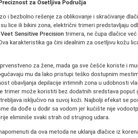
 Preciznost za Osetljiva Područja
zo i bezbolno rešenje za oblikovanje i skraćivanje dlač
 lice ili bikini zona, električni trimeri predstavljaju od
t
Veet Sensitive Precision
trimera, ne čupa dlačice već
a karakteristika ga čini idealnim za osetljivu kožu lica, 
n prvenstveno za žene, mada ga sve češće koriste i mu
gućavaju mu da lako pristupi teško dostupnim mesti
st obavljanja depilacije intimnih zona u udobnosti vl
se trimer može koristiti bez dodatnih sredstava poput ge
trebljava isključivo na suvoj koži. Najbolji efekat se po
sme da dođe u dodir sa vodom jer kućište nije vodoot
ije eliminiše svaki strah od strujnog udara.
napomenuti da ova metoda ne uklanja dlačice iz kore