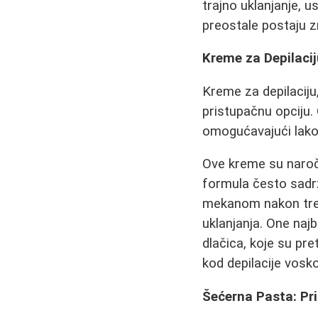
trajno uklanjanje, 
preostale postaju z
Kreme za Depilacij
Kreme za depilacij
pristupačnu opciju. 
omogućavajući lako 
Ove kreme su naroči
formula često sadrži
mekanom nakon tret
uklanjanja. One najb
dlačica, koje su pr
kod depilacije vos
Šećerna Pasta: Pri