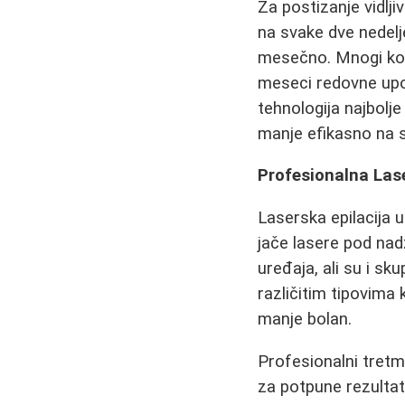
Za postizanje vidlj
na svake dve nedelj
mesečno. Mnogi kor
meseci redovne upot
tehnologija najbolj
manje efikasno na s
Profesionalna Lase
Laserska epilacija 
jače lasere pod nad
uređaja, ali su i sk
različitim tipovima
manje bolan.
Profesionalni tret
za potpune rezultat