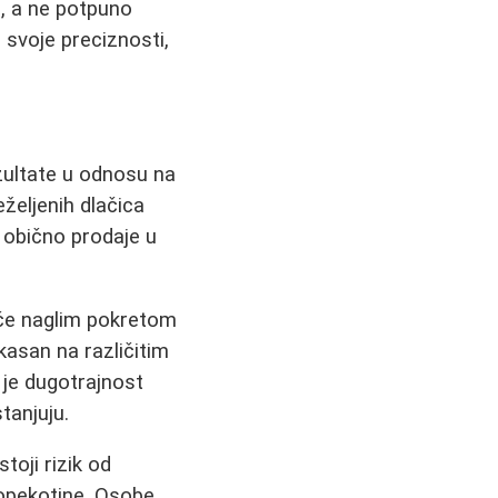
e, a ne potpuno
 svoje preciznosti,
zultate u odnosu na
željenih dlačica
 obično prodaje u
če naglim pokretom
kasan na različitim
t je dugotrajnost
tanjuju.
toji rizik od
 opekotine. Osobe