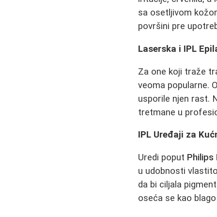
sa osetljivom kožo
površini pre upotre
Laserska i IPL Epil
Za one koji traže tr
veoma popularne. Ove
usporile njen rast.
tretmane u profesi
IPL Uređaji za Ku
Uredi poput
Philips
u udobnosti vlastit
da bi ciljala pigme
oseća se kao blago 