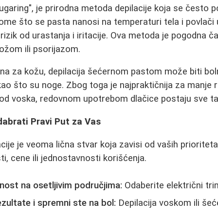
sugaring", je prirodna metoda depilacije koja se često 
 tome što se pasta nanosi na temperaturi tela i povlači
rizik od urastanja i iritacije. Ova metoda je pogodna č
ožom ili psorijazom.
ntna za kožu, depilacija šećernom pastom može biti bol
o što su noge. Zbog toga je najpraktičnija za manje 
 kod voska, redovnom upotrebom dlačice postaju sve tanj
abrati Pravi Put za Vas
ije je veoma lična stvar koja zavisi od vaših prioriteta
ti, cene ili jednostavnosti korišćenja.
znost na osetljivim područjima:
Odaberite električni tri
ezultate i spremni ste na bol:
Depilacija voskom ili š