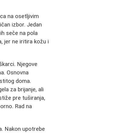
ica na osetljivim
ličan izbor. Jedan
 ih seče na pola
jer ne iritira kožu i
škarci. Njegove
ma. Osnovna
astitog doma.
la za brijanje, ali
stiže pre tuširanja,
porno. Rad na
na. Nakon upotrebe