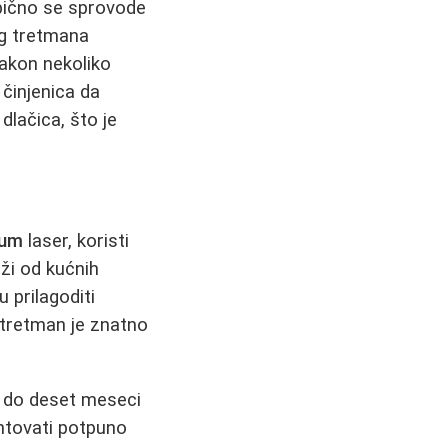
obično se sprovode
og tretmana
akon nekoliko
 činjenica da
dlačica, što je
ium
laser, koristi
rži od kućnih
 prilagoditi
, tretman je znatno
 do deset meseci
antovati potpuno