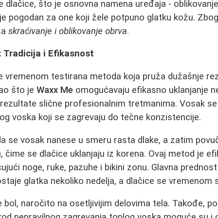
 dlačice, što je osnovna namena uređaja - oblikovanj
nije pogodan za one koji žele potpuno glatku kožu. Zbog
za
skraćivanje i oblikovanje obrva
.
 Tradicija i Efikasnost
je vremenom testirana metoda koja pruža dužašnje re
kao što je
Waxx Me
omogućavaju efikasno uklanjanje ne
 rezultate slične profesionalnim tretmanima. Vosak se
plog voska koji se zagrevaju do tečne konzistencije.
a se vosak nanese u smeru rasta dlake, a zatim povu
čime se dlačice uklanjaju iz korena. Ovaj metod je efi
čujući noge, ruke, pazuhe i bikini zonu. Glavna prednos
ostaje glatka nekoliko nedelja, a dlačice se vremenom s
 bol, naročito na osetljivijim delovima tela. Takođe, pos
, a kod nepravilnog zagrevanja toplog voska moguće su i