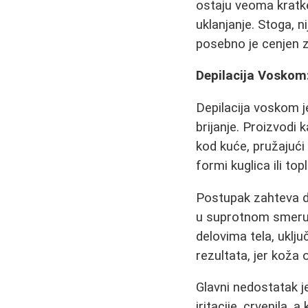
ostaju veoma kratke
uklanjanje. Stoga, 
posebno je cenjen 
Depilacija Voskom:
Depilacija voskom 
brijanje. Proizvodi 
kod kuće, pružajući
formi kuglica ili to
Postupak zahteva d
u suprotnom smeru, 
delovima tela, uklju
rezultata, jer koža 
Glavni nedostatak je
iritacije, crvenila