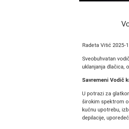
Vo
Radeta Vitić
2025-1
Sveobuhvatan vodič 
uklanjanja dlačica, 
Savremeni Vodič k
U potrazi za glatk
širokim spektrom opc
kućnu upotrebu, iz
depilacije, uporede