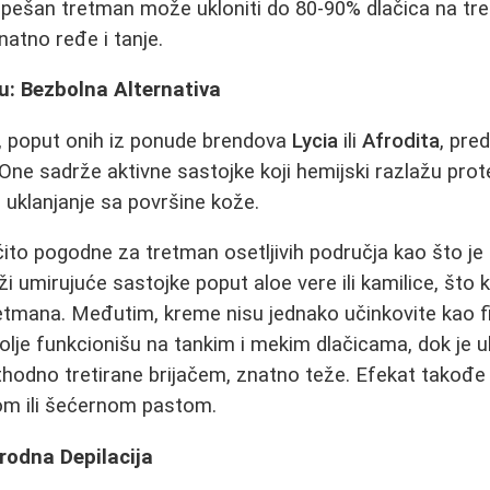
uspešan tretman može ukloniti do 80-90% dlačica na tret
natno ređe i tanje.
u: Bezbolna Alternativa
u, poput onih iz ponude brendova
Lycia
ili
Afrodita
, pre
One sadrže aktivne sastojke koji hemijski razlažu prote
uklanjanje sa površine kože.
to pogodne za tretman osetljivih područja kao što je l
 umirujuće sastojke poput aloe vere ili kamilice, što k
mana. Međutim, kreme nisu jednako učinkovite kao f
olje funkcionišu na tankim i mekim dlačicama, dok je uk
ethodno tretirane brijačem, znatno teže. Efekat takođe
kom ili šećernom pastom.
rodna Depilacija