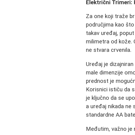
Električni Trimeri:
Za one koji traže br
područjima kao što su
takav uređaj, popu
milimetra od kože. Ov
ne stvara crvenila.
Uređaj je dizajnira
male dimenzije omo
prednost je mogućno
Korisnici ističu da 
je ključno da se upo
a uređaj nikada ne 
standardne AA bater
Međutim, važno je 