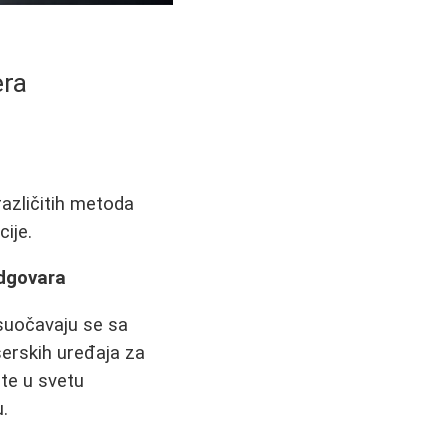
era
različitih metoda
cije.
Odgovara
suočavaju se sa
aserskih uređaja za
te u svetu
u.