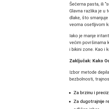
Šećerna pasta, ili "
Glavna razlika je u
dlake, što smanjuje 
veoma osetljivom k
Iako je manje irita
većim površinama ka
i bikini zone. Kao i
Zaključak: Kako Od
Izbor metode depilac
bezbolnosti, trajnos
Za brzinu i preci
Za dugotrajnije r