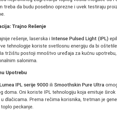
m treba da budu posebno oprezne i uvek testiraju proi
be.
acija: Trajno Rešenje
ajnije rešenje, laserska i
Intense Pulsed Light (IPL)
epil
 tehnologije koriste svetlosnu energiju da bi oštetile f
 Na tržištu postoji mnoštvo uređaja za kućnu upotrebu, 
onalnim salonima.
ćnu Upotrebu
 Lumea IPL serije 9000
ili
Smoothskin Pure Ultra
omog
og doma. Oni koriste IPL tehnologiju koja emituje širok
nt u dlačicama. Prema rečima korisnika, tretman je gene
toplo peckanje.