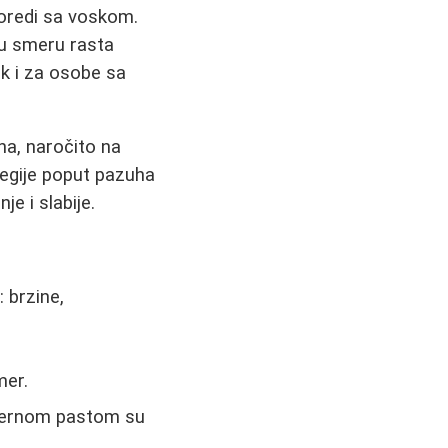
poredi sa voskom.
 u smeru rasta
ak i za osobe sa
na, naročito na
regije poput pazuha
e i slabije.
: brzine,
mer.
ećernom pastom su