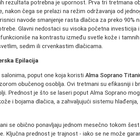
ivih rezultata potrebna je upornost. Prva tri tretmana 
e, nakon čega se prelazi na režim održavanja od jedn
isnici navode smanjenje rasta dlačica za preko 90% n
rebe. Glavni nedostaci su visoka početna investicija i
e funkcioniše na kontrastu između svetle kože i tamnih 
vetlim, sedim ili crvenkastim dlačicama.
rska Epilacija
u salonima, poput one koja koristi
Alma Soprano Titan
zorom obučenog osoblja. Ovi tretmani su efikasniji i b
uplji. Prednost je što se laseri poput Alma Soprano mogu
 kože i bojama dlačica, a zahvaljujući sistemu hlađenja
mani se obično ponavljaju jednom mesečno tokom šest
e. Ključna prednost je trajnost - iako se ne može gar