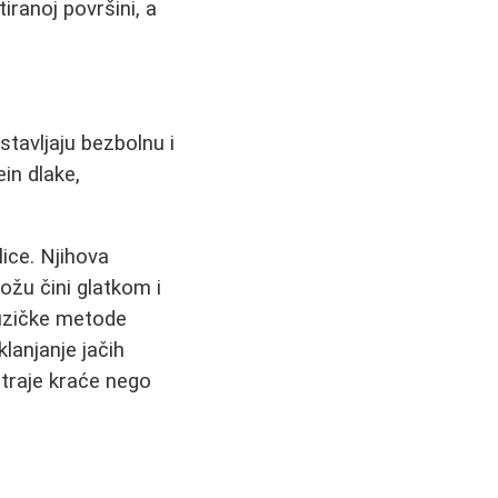
iranoj površini, a
dstavljaju bezbolnu i
in dlake,
ice. Njihova
ožu čini glatkom i
izičke metode
lanjanje jačih
 traje kraće nego