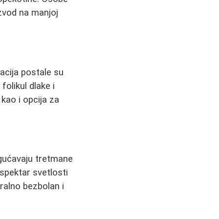
zvod na manjoj
acija postale su
olikul dlake i
kao i opcija za
ućavaju tretmane
 spektar svetlosti
ralno bezbolan i