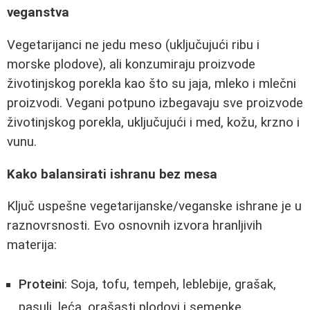
veganstva
Vegetarijanci ne jedu meso (uključujući ribu i
morske plodove), ali konzumiraju proizvode
životinjskog porekla kao što su jaja, mleko i mlečni
proizvodi. Vegani potpuno izbegavaju sve proizvode
životinjskog porekla, uključujući i med, kožu, krzno i
vunu.
Kako balansirati ishranu bez mesa
Ključ uspešne vegetarijanske/veganske ishrane je u
raznovrsnosti. Evo osnovnih izvora hranljivih
materija:
Proteini
: Soja, tofu, tempeh, leblebije, grašak,
pasulj, leća, orašasti plodovi i semenke