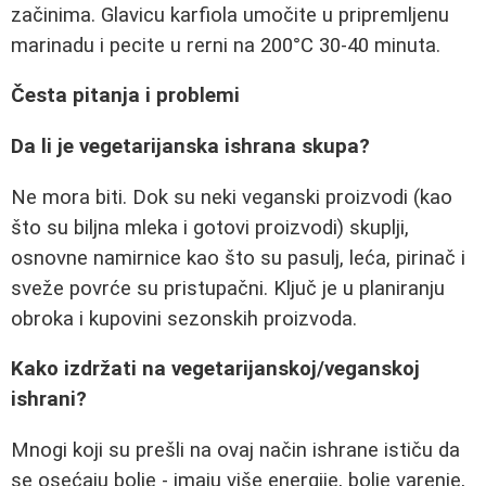
začinima. Glavicu karfiola umočite u pripremljenu
marinadu i pecite u rerni na 200°C 30-40 minuta.
Česta pitanja i problemi
Da li je vegetarijanska ishrana skupa?
Ne mora biti. Dok su neki veganski proizvodi (kao
što su biljna mleka i gotovi proizvodi) skuplji,
osnovne namirnice kao što su pasulj, leća, pirinač i
sveže povrće su pristupačni. Ključ je u planiranju
obroka i kupovini sezonskih proizvoda.
Kako izdržati na vegetarijanskoj/veganskoj
ishrani?
Mnogi koji su prešli na ovaj način ishrane ističu da
se osećaju bolje - imaju više energije, bolje varenje,