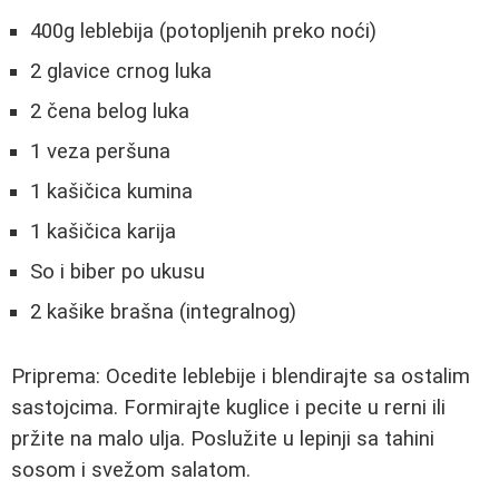
400g leblebija (potopljenih preko noći)
2 glavice crnog luka
2 čena belog luka
1 veza peršuna
1 kašičica kumina
1 kašičica karija
So i biber po ukusu
2 kašike brašna (integralnog)
Priprema: Ocedite leblebije i blendirajte sa ostalim
sastojcima. Formirajte kuglice i pecite u rerni ili
pržite na malo ulja. Poslužite u lepinji sa tahini
sosom i svežom salatom.