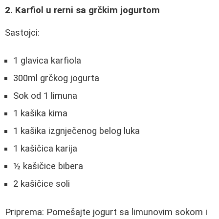
2. Karfiol u rerni sa grčkim jogurtom
Sastojci:
1 glavica karfiola
300ml grčkog jogurta
Sok od 1 limuna
1 kašika kima
1 kašika izgnječenog belog luka
1 kašičica karija
½ kašičice bibera
2 kašičice soli
Priprema: Pomešajte jogurt sa limunovim sokom i