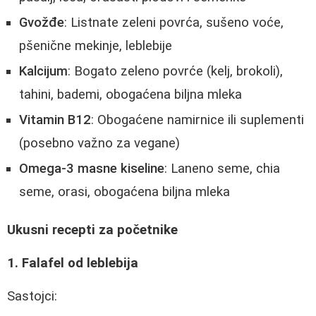
Gvožđe
: Listnate zeleni povrća, sušeno voće,
pšenične mekinje, leblebije
Kalcijum
: Bogato zeleno povrće (kelj, brokoli),
tahini, bademi, obogaćena biljna mleka
Vitamin B12
: Obogaćene namirnice ili suplementi
(posebno važno za vegane)
Omega-3 masne kiseline
: Laneno seme, chia
seme, orasi, obogaćena biljna mleka
Ukusni recepti za početnike
1. Falafel od leblebija
Sastojci: