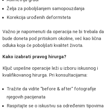
Želja za poboljšanjem samopouzdanja
Korekcija urođenih deformiteta
Važno je napomenuti da operacija ne bi trebala da
bude doneta pod pritiskom okoline, već kao lična
odluka koja će poboljšati kvalitet života.
Kako izabrati pravog hirurga?
Ključ uspešne operacije leži u izboru iskusnog i
kvalifikovanog hirurga. Pri konsultacijama:
Tražite da vidite "before & after" fotografije
njegovih pacijenata
Raspitajte se o iskustvu sa određenim tipovima