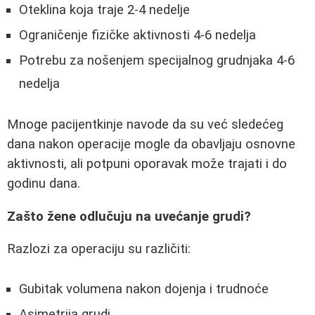
Oteklina koja traje 2-4 nedelje
Ograničenje fizičke aktivnosti 4-6 nedelja
Potrebu za nošenjem specijalnog grudnjaka 4-6
nedelja
Mnoge pacijentkinje navode da su već sledećeg
dana nakon operacije mogle da obavljaju osnovne
aktivnosti, ali potpuni oporavak može trajati i do
godinu dana.
Zašto žene odlučuju na uvećanje grudi?
Razlozi za operaciju su različiti:
Gubitak volumena nakon dojenja i trudnoće
Asimetrija grudi