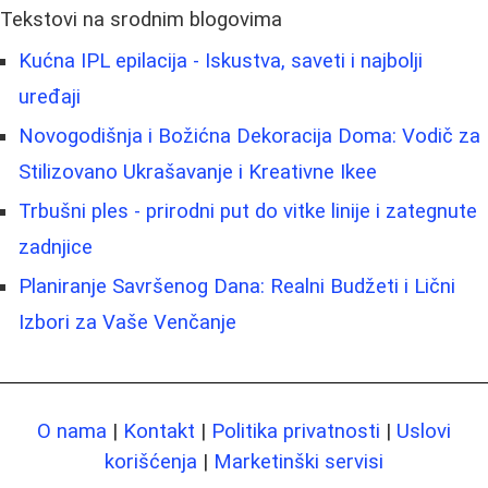
Tekstovi na srodnim blogovima
Kućna IPL epilacija - Iskustva, saveti i najbolji
uređaji
Novogodišnja i Božićna Dekoracija Doma: Vodič za
Stilizovano Ukrašavanje i Kreativne Ikee
Trbušni ples - prirodni put do vitke linije i zategnute
zadnjice
Planiranje Savršenog Dana: Realni Budžeti i Lični
Izbori za Vaše Venčanje
O nama
|
Kontakt
|
Politika privatnosti
|
Uslovi
korišćenja
|
Marketinški servisi