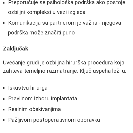
Preporučuje se psihološka podrška ako postoje
ozbiljni kompleksi u vezi izgleda
Komunikacija sa partnerom je važna - njegova
podrška može značiti puno
Zaključak
Uvećanje grudi je ozbiljna hirurška procedura koja
zahteva temeljno razmatranje. Ključ uspeha leži u:
Iskustvu hirurga
Pravilnom izboru implantata
Realnim očekivanjima
Pažljivom postoperativnom oporavku