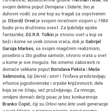
svojim delima poput
Demijana
i
Sidarte
, bio je
duhovni vodič za one koji su tragali za sopstvenim
ja.
Džordž Orvel
je svojom mračnom vizijom u
1984
budio prvu društvenu svest. Za ljubitelje epske
fantastike,
Dž.R.R. Tolkin
je stvorio svet u koji se
beži i kome se uvek iznova vraća, dok je
Gabrijel
Garsija Markes
, sa svojim magičnim realizmom,
posebno u
Sto godina samoće
, otvorio vrata u svet
u kome je sve moguće. Ne smemo zaboraviti ni
domaće velikane poput
Borislava Pekića
i
Meše
Selimovića
, čiji
Derviš i smrt
i
Tvrđava
predstavljaju
vrhunce jugoslovenske i srpske književnosti, dela
koja se ne čitaju, već proživljavaju. Za mnoge,
omiljeni domaći dečji pisac je bez konkurencije
Branko Ćopić
, čiji su
Orlovi rano lete
uveli generacije
u svet čitanja, a njegova poezija, poput pesme