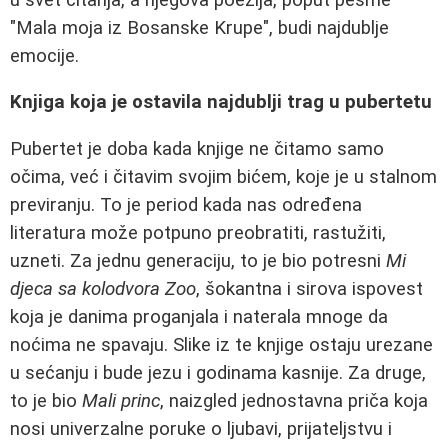
"Mala moja iz Bosanske Krupe", budi najdublje
emocije.
Knjiga koja je ostavila najdublji trag u pubertetu
Pubertet je doba kada knjige ne čitamo samo
očima, već i čitavim svojim bićem, koje je u stalnom
previranju. To je period kada nas određena
literatura može potpuno preobratiti, rastužiti,
uzneti. Za jednu generaciju, to je bio potresni
Mi
djeca sa kolodvora Zoo
, šokantna i sirova ispovest
koja je danima proganjala i naterala mnoge da
noćima ne spavaju. Slike iz te knjige ostaju urezane
u sećanju i bude jezu i godinama kasnije. Za druge,
to je bio
Mali princ
, naizgled jednostavna priča koja
nosi univerzalne poruke o ljubavi, prijateljstvu i