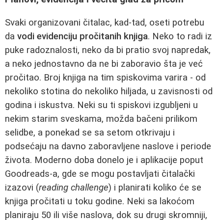
Svaki organizovani čitalac, kad-tad, oseti potrebu
da
vodi evidenciju pročitanih knjiga
. Neko to radi iz
puke radoznalosti, neko da bi pratio svoj napredak,
a neko jednostavno da ne bi zaboravio šta je već
pročitao. Broj knjiga na tim spiskovima varira - od
nekoliko stotina do nekoliko hiljada, u zavisnosti od
godina i iskustva. Neki su ti spiskovi izgubljeni u
nekim starim sveskama, možda bačeni prilikom
selidbe, a ponekad se sa setom otkrivaju i
podsećaju na davno zaboravljene naslove i periode
života. Moderno doba donelo je i aplikacije poput
Goodreads-a, gde se mogu postavljati čitalački
izazovi (
reading challenge
) i planirati koliko će se
knjiga pročitati u toku godine. Neki sa lakoćom
planiraju 50 ili više naslova, dok su drugi skromniji,