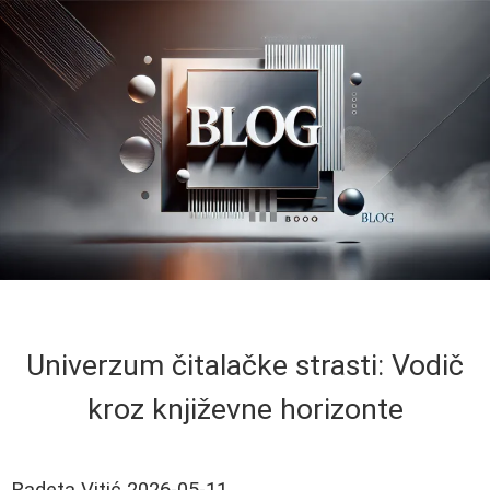
Univerzum čitalačke strasti: Vodič
kroz književne horizonte
Radeta Vitić
2026-05-11