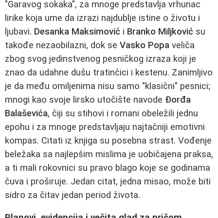
"Garavog sokaka", za mnoge predstavlja vrhunac
lirike koja ume da izrazi najdublje istine o životu i
ljubavi.
Desanka Maksimović
i
Branko Miljković
su
takođe nezaobilazni, dok se
Vasko Popa
veliča
zbog svog jedinstvenog pesničkog izraza koji je
znao da udahne dušu tratinčici i kestenu. Zanimljivo
je da među omiljenima nisu samo "klasični" pesnici;
mnogi kao svoje lirsko utočište navode
Đorđa
Balaševića
, čiji su stihovi i romani obeležili jednu
epohu i za mnoge predstavljaju najtačniji emotivni
kompas. Citati iz knjiga su posebna strast. Vođenje
beležaka sa najlepšim mislima je uobičajena praksa,
a ti mali rokovnici su pravo blago koje se godinama
čuva i proširuje. Jedan citat, jedna misao, može biti
sidro za čitav jedan period života.
Planovi, evidencija i večita glad za pričom