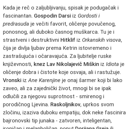
Kada je reč o zaljubljivanju, spisak je podugačak i
fascinantan.
Gospodin Darsi
iz
Gordosti i
predrasuda
je večiti favorit, oličenje povučenog,
ponosnog, ali duboko časnog muškarca. Tu je i
strastveni i destruktivni
Hitklif
iz
Orkanskih visova
,
čija je divlja ljubav prema Ketrin istovremeno i
zastrašujuća i očaravajuća. Za ljubitelje ruske
književnosti,
knez Lav Nikolajevič Miškin
iz
Idiota
je
oličenje dobra i čistote koje osvaja, ali i rastužuje.
Vronski
iz
Ane Karenjine
je onaj šarmer koji bi lako
zaveo, ali za zajednički život, mnogi bi se ipak
odlučili za njegovu suprotnost - smirenog i
porodičnog Ljevina.
Raskoljnikov
, uprkos svom
zločinu, izaziva duboku empatiju, dok neke fascinira
bajronovski tip junaka - zatvoren, inteligentan,
ironičan i melanholičan, poput
Dorijana Greja
ili