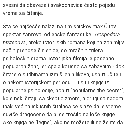
svesni da obaveze i svakodnevica često pojedu
vreme za čitanje.
Šta se najčešće nalazi na tim spiskovima? Čitav
spektar žanrova: od epske fantastike i
Gospodara
prstenova
, preko istorijskih romana koji na zanimljiv
način prenose činjenice, do mračnih trilera i
psiholoških drama.
Istorijska fikcija
je posebno
popularan žanr, jer spaja korisno sa zabavnim - dok
čitate o sudbinama izmišljenih likova, usput učite i
o nekom istorijskom periodu. Tu su i knjige iz
popularne psihologije, poput "popularne the secret",
koje neki čitaju sa skepticizmom, a drugi sa nadom.
Ipak, većina iskusnih čitalaca se slaže da je vreme
suviše dragoceno da bi se trošilo na loše knjige.
Ako knjiga ne "legne", ako ne možete ili ne želite da