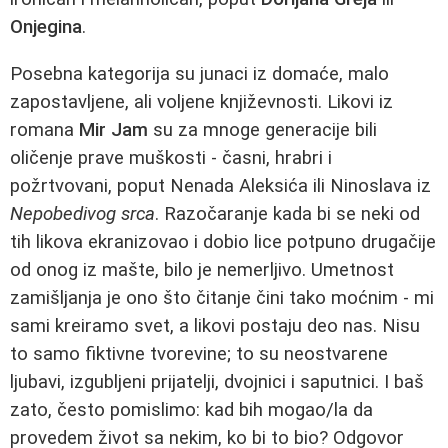
Onjegina
.
Posebna kategorija su junaci iz domaće, malo
zapostavljene, ali voljene književnosti. Likovi iz
romana
Mir Jam
su za mnoge generacije bili
oličenje prave muškosti - časni, hrabri i
požrtvovani, poput Nenada Aleksića ili Ninoslava iz
Nepobedivog srca
. Razočaranje kada bi se neki od
tih likova ekranizovao i dobio lice potpuno drugačije
od onog iz mašte, bilo je nemerljivo. Umetnost
zamišljanja je ono što čitanje čini tako moćnim - mi
sami kreiramo svet, a likovi postaju deo nas. Nisu
to samo fiktivne tvorevine; to su neostvarene
ljubavi, izgubljeni prijatelji, dvojnici i saputnici. I baš
zato, često pomislimo: kad bih mogao/la da
provedem život sa nekim, ko bi to bio? Odgovor