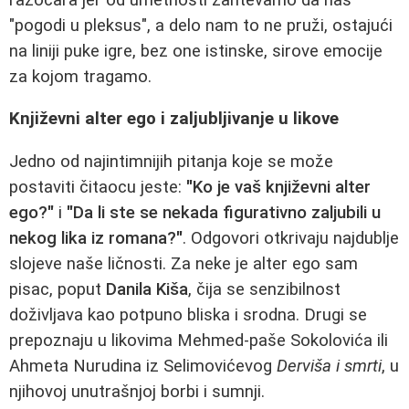
"pogodi u pleksus", a delo nam to ne pruži, ostajući
na liniji puke igre, bez one istinske, sirove emocije
za kojom tragamo.
Književni alter ego i zaljubljivanje u likove
Jedno od najintimnijih pitanja koje se može
postaviti čitaocu jeste:
"Ko je vaš književni alter
ego?"
i
"Da li ste se nekada figurativno zaljubili u
nekog lika iz romana?"
. Odgovori otkrivaju najdublje
slojeve naše ličnosti. Za neke je alter ego sam
pisac, poput
Danila Kiša
, čija se senzibilnost
doživljava kao potpuno bliska i srodna. Drugi se
prepoznaju u likovima Mehmed-paše Sokolovića ili
Ahmeta Nurudina iz Selimovićevog
Derviša i smrti
, u
njihovoj unutrašnjoj borbi i sumnji.