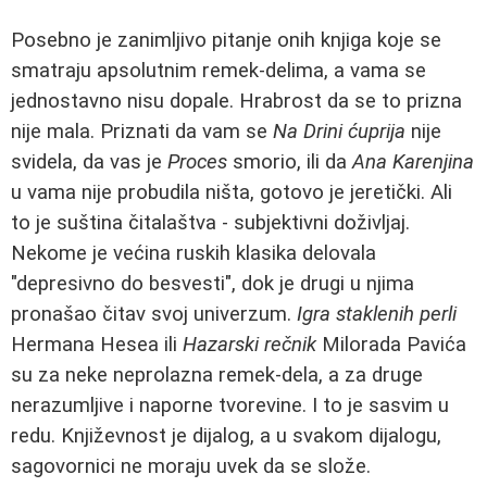
Posebno je zanimljivo pitanje onih knjiga koje se
smatraju apsolutnim remek-delima, a vama se
jednostavno nisu dopale. Hrabrost da se to prizna
nije mala. Priznati da vam se
Na Drini ćuprija
nije
svidela, da vas je
Proces
smorio, ili da
Ana Karenjina
u vama nije probudila ništa, gotovo je jeretički. Ali
to je suština čitalaštva - subjektivni doživljaj.
Nekome je većina ruskih klasika delovala
"depresivno do besvesti", dok je drugi u njima
pronašao čitav svoj univerzum.
Igra staklenih perli
Hermana Hesea ili
Hazarski rečnik
Milorada Pavića
su za neke neprolazna remek-dela, a za druge
nerazumljive i naporne tvorevine. I to je sasvim u
redu. Književnost je dijalog, a u svakom dijalogu,
sagovornici ne moraju uvek da se slože.