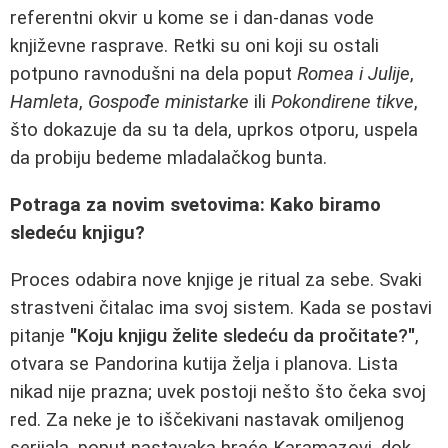
referentni okvir u kome se i dan-danas vode
književne rasprave. Retki su oni koji su ostali
potpuno ravnodušni na dela poput
Romea i Julije
,
Hamleta
,
Gospođe ministarke
ili
Pokondirene tikve
,
što dokazuje da su ta dela, uprkos otporu, uspela
da probiju bedeme mladalačkog bunta.
Potraga za novim svetovima: Kako biramo
sledeću knjigu?
Proces odabira nove knjige je ritual za sebe. Svaki
strastveni čitalac ima svoj sistem. Kada se postavi
pitanje
"Koju knjigu želite sledeću da pročitate?"
,
otvara se Pandorina kutija želja i planova. Lista
nikad nije prazna; uvek postoji nešto što čeka svoj
red. Za neke je to iščekivani nastavak omiljenog
serijala, poput nastavaka braće Karamazovi, dok