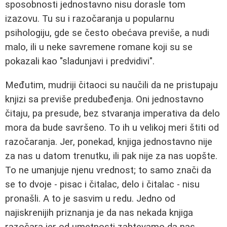
sposobnosti jednostavno nisu dorasle tom
izazovu. Tu su i razočaranja u popularnu
psihologiju, gde se često obećava previše, a nudi
malo, ili u neke savremene romane koji su se
pokazali kao "sladunjavi i predvidivi".
Međutim, mudriji čitaoci su naučili da ne pristupaju
knjizi sa previše predubeđenja. Oni jednostavno
čitaju, pa presude, bez stvaranja imperativa da delo
mora da bude savršeno. To ih u velikoj meri štiti od
razočaranja. Jer, ponekad, knjiga jednostavno nije
za nas u datom trenutku, ili pak nije za nas uopšte.
To ne umanjuje njenu vrednost; to samo znači da
se to dvoje - pisac i čitalac, delo i čitalac - nisu
pronašli. A to je sasvim u redu. Jedno od
najiskrenijih priznanja je da nas nekada knjiga
razočara jer od umetnosti zahtevamo da nas