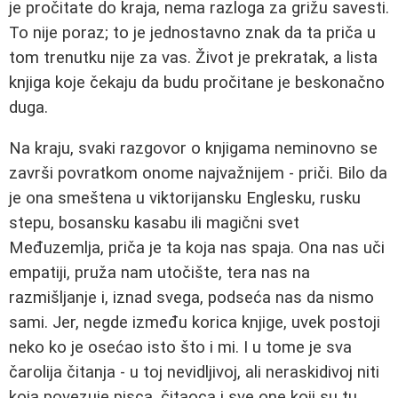
je pročitate do kraja, nema razloga za grižu savesti.
To nije poraz; to je jednostavno znak da ta priča u
tom trenutku nije za vas. Život je prekratak, a lista
knjiga koje čekaju da budu pročitane je beskonačno
duga.
Na kraju, svaki razgovor o knjigama neminovno se
završi povratkom onome najvažnijem - priči. Bilo da
je ona smeštena u viktorijansku Englesku, rusku
stepu, bosansku kasabu ili magični svet
Međuzemlja, priča je ta koja nas spaja. Ona nas uči
empatiji, pruža nam utočište, tera nas na
razmišljanje i, iznad svega, podseća nas da nismo
sami. Jer, negde između korica knjige, uvek postoji
neko ko je osećao isto što i mi. I u tome je sva
čarolija čitanja - u toj nevidljivoj, ali neraskidivoj niti
koja povezuje pisca, čitaoca i sve one koji su tu