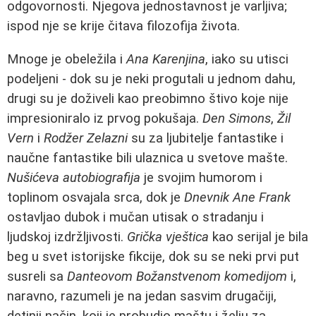
odgovornosti. Njegova jednostavnost je varljiva;
ispod nje se krije čitava filozofija života.
Mnoge je obeležila i
Ana Karenjina
, iako su utisci
podeljeni - dok su je neki progutali u jednom dahu,
drugi su je doživeli kao preobimno štivo koje nije
impresioniralo iz prvog pokušaja.
Den Simons
,
Žil
Vern
i
Rodžer Zelazni
su za ljubitelje fantastike i
naučne fantastike bili ulaznica u svetove mašte.
Nušićeva autobiografija
je svojim humorom i
toplinom osvajala srca, dok je
Dnevnik Ane Frank
ostavljao dubok i mučan utisak o stradanju i
ljudskoj izdržljivosti.
Grička vještica
kao serijal je bila
beg u svet istorijske fikcije, dok su se neki prvi put
susreli sa
Danteovom Božanstvenom komedijom
i,
naravno, razumeli je na jedan sasvim drugačiji,
detinji način, koji je probudio maštu i želju za