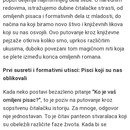
redovima, istražujemo dubine čitalačke strasti, od
omiljenih pisaca i formativnih dela iz mladosti, do
načina na koji biramo novo štivo i književnih likova
koji su nas osvojili. Ovo putovanje kroz književne
pejzaže otkriva koliko smo, uprkos različitim
ukusima, duboko povezani tom magičnom niti koja
se plete između korica omiljenih romana.
Prvi susreti i formativni utisci: Pisci koji su nas
oblikovali
Kada neko postavi bezazleno pitanje
"Ko je vaš
omiljeni pisac?"
, to je poziv na putovanje kroz
sopstvenu čitalačku istoriju. Za mnoge, odgovor
nije jednostavan. To je čitav panteon stvaralaca koji
su obeležili različite faze života. Kada bi se