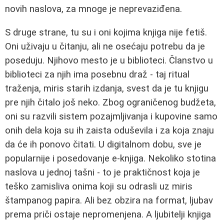
novih naslova, za mnoge je neprevaziđena.
S druge strane, tu su i oni kojima knjiga nije fetiš.
Oni uživaju u čitanju, ali ne osećaju potrebu da je
poseduju. Njihovo mesto je u biblioteci. Članstvo u
biblioteci za njih ima posebnu draž - taj ritual
traženja, miris starih izdanja, svest da je tu knjigu
pre njih čitalo još neko. Zbog ograničenog budžeta,
oni su razvili sistem pozajmljivanja i kupovine samo
onih dela koja su ih zaista oduševila i za koja znaju
da će ih ponovo čitati. U digitalnom dobu, sve je
popularnije i posedovanje e-knjiga. Nekoliko stotina
naslova u jednoj tašni - to je praktičnost koja je
teško zamisliva onima koji su odrasli uz miris
štampanog papira. Ali bez obzira na format, ljubav
prema priči ostaje nepromenjena. A ljubitelji knjiga