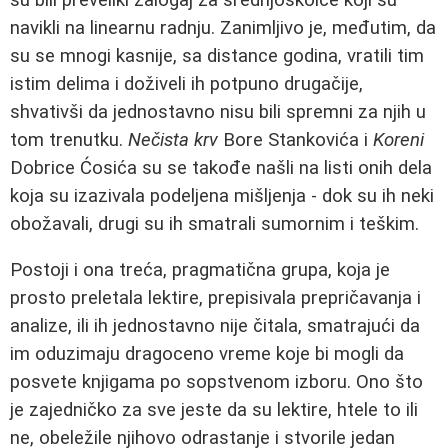
navikli na linearnu radnju. Zanimljivo je, međutim, da
su se mnogi kasnije, sa distance godina, vratili tim
istim delima i doživeli ih potpuno drugačije,
shvativši da jednostavno nisu bili spremni za njih u
tom trenutku.
Nečista krv
Bore Stankovića i
Koreni
Dobrice Ćosića su se takođe našli na listi onih dela
koja su izazivala podeljena mišljenja - dok su ih neki
obožavali, drugi su ih smatrali sumornim i teškim.
Postoji i ona treća, pragmatična grupa, koja je
prosto preletala lektire, prepisivala prepričavanja i
analize, ili ih jednostavno nije čitala, smatrajući da
im oduzimaju dragoceno vreme koje bi mogli da
posvete knjigama po sopstvenom izboru. Ono što
je zajedničko za sve jeste da su lektire, htele to ili
ne, obeležile njihovo odrastanje i stvorile jedan