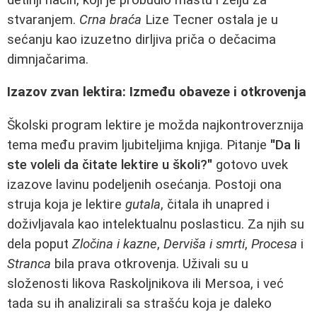
stvaranjem.
Crna braća
Lize Tecner ostala je u
sećanju kao izuzetno dirljiva priča o dečacima
dimnjačarima.
Izazov zvan lektira: Između obaveze i otkrovenja
Školski program lektire je možda najkontroverznija
tema među pravim ljubiteljima knjiga. Pitanje
"Da li
ste voleli da čitate lektire u školi?"
gotovo uvek
izazove lavinu podeljenih osećanja. Postoji ona
struja koja je lektire
gutala
, čitala ih unapred i
doživljavala kao intelektualnu poslasticu. Za njih su
dela poput
Zločina i kazne
,
Derviša i smrti
,
Procesa
i
Stranca
bila prava otkrovenja. Uživali su u
složenosti likova Raskoljnikova ili Mersoa, i već
tada su ih analizirali sa strašću koja je daleko