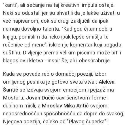
"kanti", ali sećanje na taj kreativni impuls ostaje.
Neki su odustali jer su shvatili da je lakše uživati u
već napisanom, dok su drugi zaključili da ipak
nemaju dovoljno talenta. "Kad god čitam dobru
knjigu, pomislim da neko ipak lepše smišlja te
rečenice od mene", iskren je komentar koji pogađa
suštinu. Divljenje prema velikim piscima može biti i
blagoslov i kletva - inspiriše, ali i obeshrabruje.
Kada se povede reč o domaćoj poeziji, izbor
omiljenog pesnika je gotovo sveta stvar.
Aleksa
Šantić
se izdvaja svojom emocijom i pejzažima
Mostara,
Jovan Dučić
savršenstvom forme i
dubinom misli, a
Miroslav Mika Antić
svojom
neposrednošću i sposobnošću da dopre do svakog.
Njegova poezija, daleko od "Plavog čuperka" i