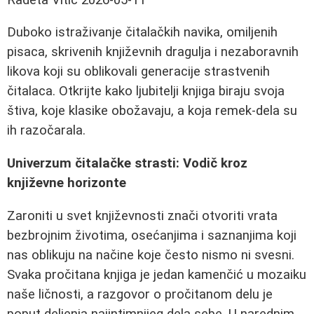
Duboko istraživanje čitalačkih navika, omiljenih
pisaca, skrivenih književnih dragulja i nezaboravnih
likova koji su oblikovali generacije strastvenih
čitalaca. Otkrijte kako ljubitelji knjiga biraju svoja
štiva, koje klasike obožavaju, a koja remek-dela su
ih razočarala.
Univerzum čitalačke strasti: Vodič kroz
književne horizonte
Zaroniti u svet književnosti znači otvoriti vrata
bezbrojnim životima, osećanjima i saznanjima koji
nas oblikuju na načine koje često nismo ni svesni.
Svaka pročitana knjiga je jedan kamenčić u mozaiku
naše ličnosti, a razgovor o pročitanom delu je
poput deljenja najintimnijeg dela sebe. U narednim