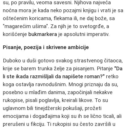
su, po pravilu, veoma savesni. Njihova najveća
noćna mora je kada neko pozajmi knjigu i vrati je sa
oštećenim koricama, flekama ili, ne daj bože, sa
"magarećim ušima". Za njih je to svetogrđe, a
korišćenje
bukmarkera
je apsolutni imperativ.
Pisanje, poezija i skrivene ambicije
Duboko u duši gotovo svakog strastvenog čitaoca,
krije se barem trunka želje za pisanjem. Pitanje
"Da
li ste ikada razmišljali da napišete roman?"
retko
koga ostavlja ravnodušnim. Mnogi priznaju da su,
posebno u mlađim danima, započinjali nekakve
rukopise, pisali poglavlja, kreirali likove. To su
uglavnom bili tinejdžerski pokušaji, prožeti
emocijama i događajima koji su ih se lično ticali, ali
prerušeni u fikciju. Ti rukopisi su često završili u