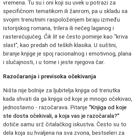
vremena. Tu su i oni koji su uvek u potrazi za
specifičnom tematikom ili žanrom, pa u skladu sa
svojim trenutnim raspoloženjem biraju između
istorijskog romana, trilera ili nečeg laganog i
rasterećujućeg.
Čik lit
se često pominje kao "kriva
slast", kao predah od teških klasika. U suštini,
biranje knjige je spoj racionalnog i emotivnog, plana
i slučajnosti, i u tome i jeste njegova čar.
Razočaranja i previsoka očekivanja
Ništa nije bolnije za ljubitelja knjiga od trenutka
kada shvati da ga knjiga od koje je mnogo očekivao,
jednostavno - razočarava. Pitanje
"Knjiga od koje
ste dosta očekivali, a koja vas je razočarala?"
dotiče samu srž čitalačkog iskustva. Često su to
dela koja su hvaljena na sva zvona, bestseleri za