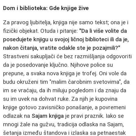
Dom i biblioteka: Gde knjige žive
Za pravog ljubitelja, knjiga nije samo tekst; ona je i
fizički objekat. Otuda i pitanje:
"Da li više volite da
posedujete knjigu u svojoj ličnoj biblioteci ili da je,
nakon čitanja, vratite odakle ste je pozajmili?"
Strastveni sakupljači će bez razmišljanja odgovoriti
da je posedovanje ključno. Njihove police su
prepune, a svaka nova knjiga je trofej. Oni vole da
budu okruženi tim "malim čarobnim svetovima", da
im se vraćaju, da ih miluju pogledom i da znaju da
su im uvek na dohvat ruke. Za njih je kupovina
knjige gotovo zavisničko ponašanje, a povremeni
odlazak na
Sajam knjiga
je pravi praznik. Iako se
mnogi žale na gužvu, tradicija odlaska na Sajam,
šetanja između štandova i izlaska sa petnaestak