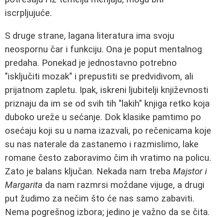
iscrpljujuće.
S druge strane, lagana literatura ima svoju
neospornu čar i funkciju. Ona je poput mentalnog
predaha. Ponekad je jednostavno potrebno
"isključiti mozak" i prepustiti se predvidivom, ali
prijatnom zapletu. Ipak, iskreni ljubitelji književnosti
priznaju da im se od svih tih "lakih" knjiga retko koja
duboko ureže u sećanje. Dok klasike pamtimo po
osećaju koji su u nama izazvali, po rečenicama koje
su nas naterale da zastanemo i razmislimo, lake
romane često zaboravimo čim ih vratimo na policu.
Zato je balans ključan. Nekada nam treba
Majstor i
Margarita
da nam razmrsi moždane vijuge, a drugi
put žudimo za nečim što će nas samo zabaviti.
Nema pogrešnog izbora; jedino je važno da se čita.