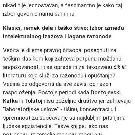
nikad nije jednostavan, a fascinantno je kako taj
izbor govori o nama samima.
Klasici, remek-dela i teško štivo: Izbor između
intelektualnog izazova i lagane razonode
Večita je dilema pravog čitaoca: posegnuti za
teškim klasikom koji zahteva potpunu moždanu
angažovanost, ili se opredeliti za takozvanu
čik lit
literaturu koja služi za razonodu i opuštanje?
Većina će odgovoriti da sve zavisi od faze i
raspoloženja. Postoje periodi kada
Dostojevski
,
Kafka
ili
Tolstoj
nisu poželjno društvo jer zahtevaju
"laboratorijske uslove" - tišinu, koncentraciju i
spremnost za suočavanje sa najdubljim pitanjima
ljudske egzistencije. Takve knjige, iako nas
potresaju i iz temelja menjaju, mogu biti