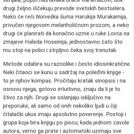
drugi željno iščekuju prevode svetskih bestselera.
Neko će reći
Norveška šuma
Harukija Murakamija,
privučen njegovom melanholičnom prozom, a neko
drugi će planirati da konačno uzme u ruke
Lovca na
zmajeve
Haleda Hoseinija, jednostavno zato što
mu stoji na polici i strpljivo čeka svoj trenutak.
Metode odabira su raznolike i često idiosinkratične.
Neki čitaoci se kunu u sadržaj na poleđini knjige -
to je njihov kompas. Pročitaju kratak sinopsis i na
osnovu njega, gotovo intuitivno, znaju da li je to
štivo za njih. Drugi se oslanjaju isključivo na
preporuke, ali samo od onih nekoliko ljudi u čiji
čitalački ukus imaju apsolutno poverenje. Postoji i
grupa koja bira knjigu po piscu; kada jednom zavole
autora, verno ga prate i automatski uzimaju sve