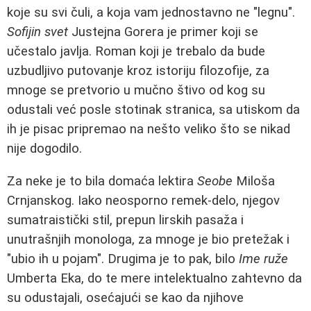
koje su svi čuli, a koja vam jednostavno ne "legnu".
Sofijin svet
Justejna Gorera je primer koji se
učestalo javlja. Roman koji je trebalo da bude
uzbudljivo putovanje kroz istoriju filozofije, za
mnoge se pretvorio u mučno štivo od kog su
odustali već posle stotinak stranica, sa utiskom da
ih je pisac pripremao na nešto veliko što se nikad
nije dogodilo.
Za neke je to bila domaća lektira
Seobe
Miloša
Crnjanskog. Iako neosporno remek-delo, njegov
sumatraistički stil, prepun lirskih pasaža i
unutrašnjih monologa, za mnoge je bio pretežak i
"ubio ih u pojam". Drugima je to pak, bilo
Ime ruže
Umberta Eka, do te mere intelektualno zahtevno da
su odustajali, osećajući se kao da njihove