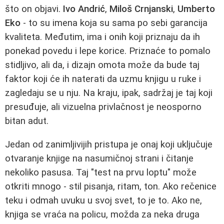
što on objavi.
Ivo Andrić
,
Miloš Crnjanski
,
Umberto
Eko
- to su imena koja su sama po sebi garancija
kvaliteta. Međutim, ima i onih koji priznaju da ih
ponekad povedu i lepe korice. Priznaće to pomalo
stidljivo, ali da, i dizajn omota može da bude taj
faktor koji će ih naterati da uzmu knjigu u ruke i
zagledaju se u nju. Na kraju, ipak, sadržaj je taj koji
presuđuje, ali vizuelna privlačnost je neosporno
bitan adut.
Jedan od zanimljivijih pristupa je onaj koji uključuje
otvaranje knjige na nasumičnoj strani i čitanje
nekoliko pasusa. Taj "test na prvu loptu" može
otkriti mnogo - stil pisanja, ritam, ton. Ako rečenice
teku i odmah uvuku u svoj svet, to je to. Ako ne,
knjiga se vraća na policu, možda za neka druga