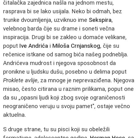
čitalačka zajednica našla na jednom mestu,
rasprava bi se lako usijala. Neko bi odmah, bez
trunke dvoumljenja, uzviknuo ime
Sekspira
,
velebnog barda čije su drame i soneti večna
inspiracija. Drugi bi se zakleo u domaće velikane,
poput
Ive Andrića
i
Miloša Crnjanskog
, čije su
rečenice istkane od samog bića našeg podneblja.
Andrićeva mudrost i njegova sposobnost da
pronikne u ljudsku dušu, posebno u delima poput
Proklete avlije
, za mnoge je neprevaziđena. Njegova
misao, često citirana u raznim prilikama, poput one
da su „opasni ljudi koji zbog svoje ograničenosti
neograničeno veruju u svoju pamet", ostaje večno
aktuelna.
S druge strane, tu su pisci koji su obeležili
formativne, adolescentne godine.
Herman Hese
, sa