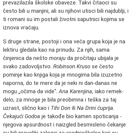
prevazilazila školske obaveze. Takvi čitaoci su
često bili u manjini, ali su njihovi utisci bili najdublji, i
ti romani su im postali životni saputnici kojima se
iznova vraćaju.
S druge strane, postoji i ona veća grupa koja je na
lektiru gledala kao na prinudu. Za njih, sama
činjenica da nešto
moraju
da pročitaju ubijala je
svako zadovoljstvo.
Robinson Kruso
se često
pominje kao knjiga koja je mnogima bila izuzetno
naporna, do te mere da je neki ni dan-danas ne
mogu „očima da vide".
Ana Karenjina
, iako remek-
delo, za mnoge je bila preobimna i teška za taj
uzrast, slično kao i
Tihi Don
ili
Na Drini ćuprija
.
Čekajući Godoa
je takođe bio kamen spoticanja -
njegova apsurdnost i naizgled besmisleno čekanje
su bili preveliki zalogaj za srednjoškolce koji su