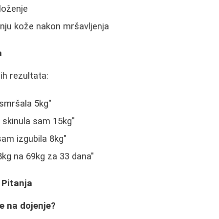
loženje
ju kože nakon mršavljenja
a
ih rezultata:
smršala 5kg"
skinula sam 15kg"
am izgubila 8kg"
8kg na 69kg za 33 dana"
 Pitanja
če na dojenje?