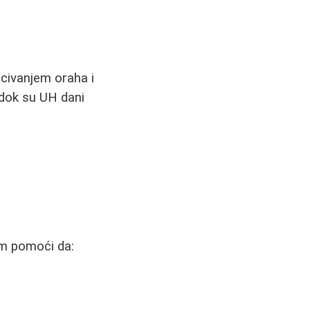
acivanjem oraha i
, dok su UH dani
am pomoći da: