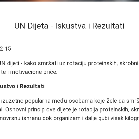
UN Dijeta - Iskustva i Rezultati
2-15
UN dijeti - kako smršati uz rotaciju proteinskih, skrobni
te i motivacione priče.
ustvo i Rezultati
a izuzetno popularna među osobama koje žele da smrša
i. Osnovni princip ove dijete je rotacija proteinskih, sk
vrsnu ishranu dok organizam i dalje gubi višak kilog