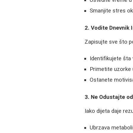
Uštedite vreme u 
Smanjite stres o
2. Vodite Dnevnik 
Zapisujte sve što 
Identifikujete št
Primetite uzorke 
Ostanete motivis
3. Ne Odustajte od
Iako dijeta daje rez
Ubrzava metabol