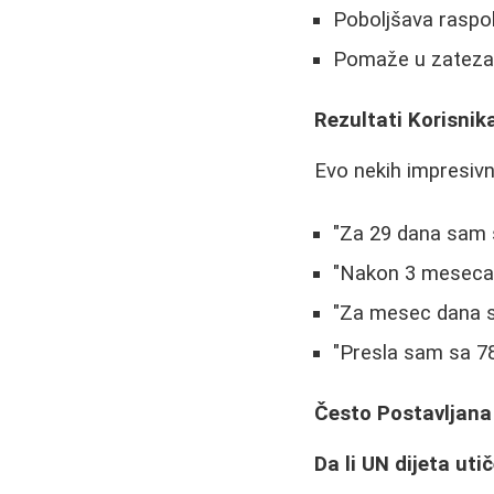
Poboljšava raspo
Pomaže u zatezan
Rezultati Korisnik
Evo nekih impresivn
"Za 29 dana sam 
"Nakon 3 meseca 
"Za mesec dana s
"Presla sam sa 7
Često Postavljana
Da li UN dijeta uti