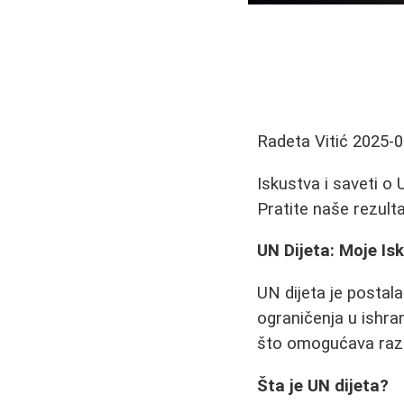
Radeta Vitić
2025-0
Iskustva i saveti o 
Pratite naše rezulta
UN Dijeta: Moje Isk
UN dijeta je postal
ograničenja u ishran
što omogućava razno
Šta je UN dijeta?