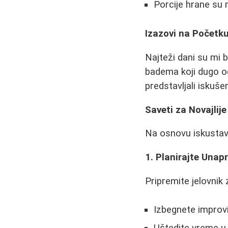
Porcije hrane su
Izazovi na Početk
Najteži dani su mi 
badema koji dugo odr
predstavljali iskuš
Saveti za Novajlije
Na osnovu iskustava
1. Planirajte Unap
Pripremite jelovnik
Izbegnete improvi