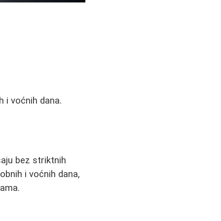
h i voćnih dana.
ju bez striktnih
robnih i voćnih dana,
rama.