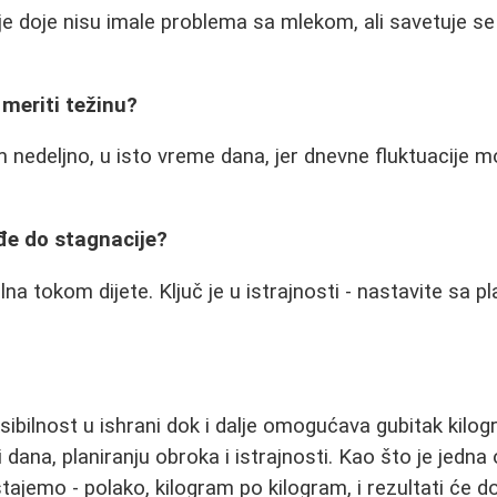
je doje nisu imale problema sa mlekom, ali savetuje se
 meriti težinu?
 nedeljno, u isto vreme dana, jer dnevne fluktuacije mo
đe do stagnacije?
na tokom dijete. Ključ je u istrajnosti - nastavite sa pl
ksibilnost u ishrani dok i dalje omogućava gubitak kilo
ji dana, planiranju obroka i istrajnosti. Kao što je jedna
tajemo - polako, kilogram po kilogram, i rezultati će do