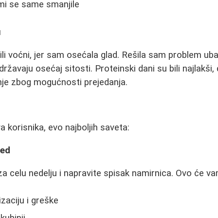
 mi se same smanjile
u
bili voćni, jer sam osećala glad. Rešila sam problem ub
žavaju osećaj sitosti. Proteinski dani su bili najlakši
enje zbog mogućnosti prejedanja.
 korisnika, evo najboljih saveta:
red
 za celu nedelju i napravite spisak namirnica. Ovo će v
zaciju i greške