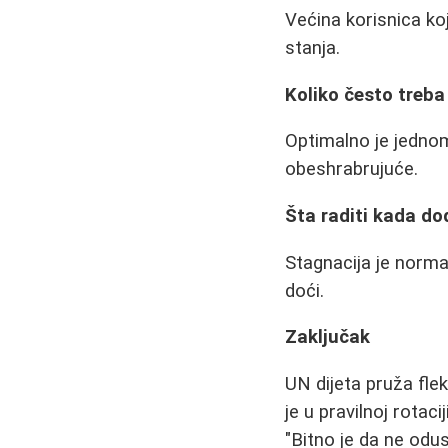
Većina korisnica ko
stanja.
Koliko često treba
Optimalno je jednom
obeshrabrujuće.
Šta raditi kada do
Stagnacija je normal
doći.
Zaključak
UN dijeta pruža fle
je u pravilnoj rotaci
"Bitno je da ne odus