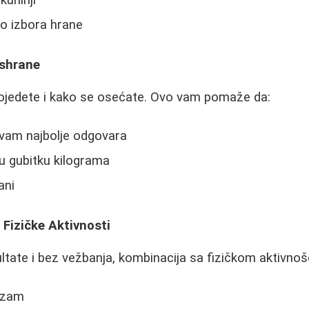
kuhinji
ko izbora hrane
Ishrane
pojedete i kako se osećate. Ovo vam pomaže da:
a vam najbolje odgovara
u gubitku kilograma
ani
 Fizičke Aktivnosti
ultate i bez vežbanja, kombinacija sa fizičkom aktivnoš
izam