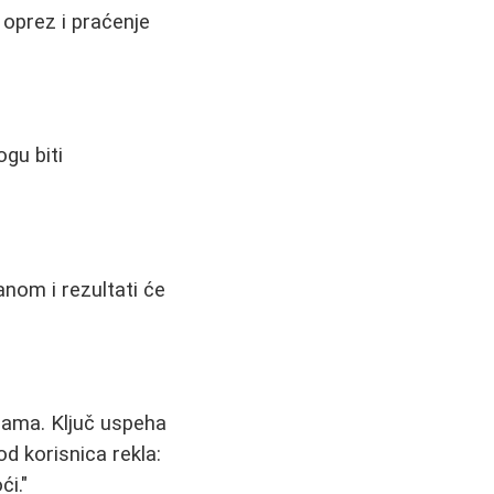
 oprez i praćenje
gu biti
anom i rezultati će
grama. Ključ uspeha
 od korisnica rekla:
ći."