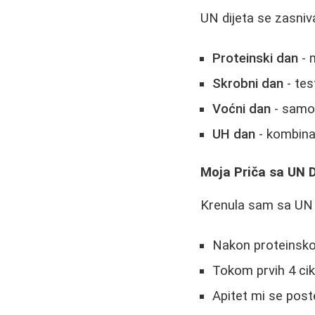
UN dijeta se zasniv
Proteinski dan
- m
Skrobni dan
- tes
Voćni dan
- samo 
UH dan
- kombinac
Moja Priča sa UN 
Krenula sam sa UN d
Nakon proteinsko
Tokom prvih 4 cik
Apitet mi se pos