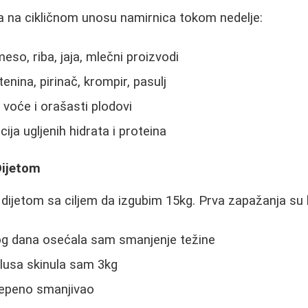
a na cikličnom unosu namirnica tokom nedelje:
eso, riba, jaja, mlečni proizvodi
tenina, pirinač, krompir, pasulj
voće i orašasti plodovi
ija ugljenih hidrata i proteina
Dijetom
ijetom sa ciljem da izgubim 15kg. Prva zapažanja su b
g dana osećala sam smanjenje težine
lusa skinula sam 3kg
tepeno smanjivao