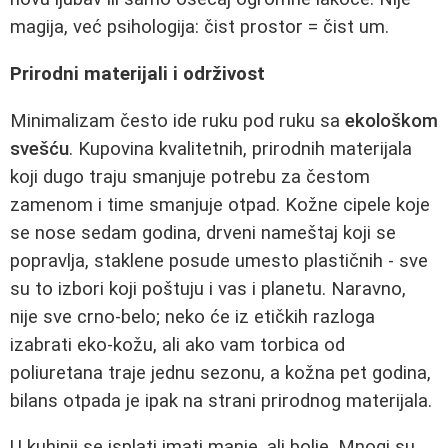
magija, već psihologija: čist prostor = čist um.
Prirodni materijali i održivost
Minimalizam često ide ruku pod ruku sa
ekološkom
svešću
. Kupovina kvalitetnih, prirodnih materijala
koji dugo traju smanjuje potrebu za čestom
zamenom i time smanjuje otpad. Kožne cipele koje
se nose sedam godina, drveni nameštaj koji se
popravlja, staklene posude umesto plastičnih - sve
su to izbori koji poštuju i vas i planetu. Naravno,
nije sve crno‑belo; neko će iz etičkih razloga
izabrati eko‑kožu, ali ako vam torbica od
poliuretana traje jednu sezonu, a kožna pet godina,
bilans otpada je ipak na strani prirodnog materijala.
U kuhinji se isplati imati manje, ali bolje. Mnogi su