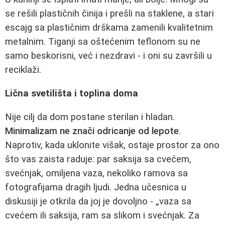
se rešili plastičnih činija i prešli na staklene, a stari
escajg sa plastičnim drškama zamenili kvalitetnim
metalnim. Tiganji sa oštećenim teflonom su ne
samo beskorisni, već i nezdravi - i oni su završili u
reciklaži.
Lična svetilišta i toplina doma
Nije cilj da dom postane sterilan i hladan.
Minimalizam ne znači odricanje od lepote
.
Naprotiv, kada uklonite višak, ostaje prostor za ono
što vas zaista raduje: par saksija sa cvećem,
svećnjak, omiljena vaza, nekoliko ramova sa
fotografijama dragih ljudi. Jedna učesnica u
diskusiji je otkrila da joj je dovoljno - „vaza sa
cvećem ili saksija, ram sa slikom i svećnjak. Za