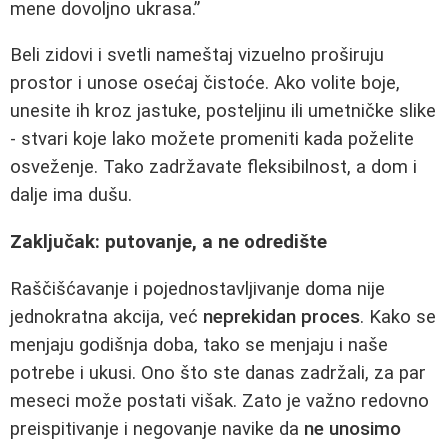
mene dovoljno ukrasa.”
Beli zidovi i svetli nameštaj vizuelno proširuju
prostor i unose osećaj čistoće. Ako volite boje,
unesite ih kroz jastuke, posteljinu ili umetničke slike
- stvari koje lako možete promeniti kada poželite
osveženje. Tako zadržavate fleksibilnost, a dom i
dalje ima dušu.
Zaključak: putovanje, a ne odredište
Raščišćavanje i pojednostavljivanje doma nije
jednokratna akcija, već
neprekidan proces
. Kako se
menjaju godišnja doba, tako se menjaju i naše
potrebe i ukusi. Ono što ste danas zadržali, za par
meseci može postati višak. Zato je važno redovno
preispitivanje i negovanje navike da
ne unosimo