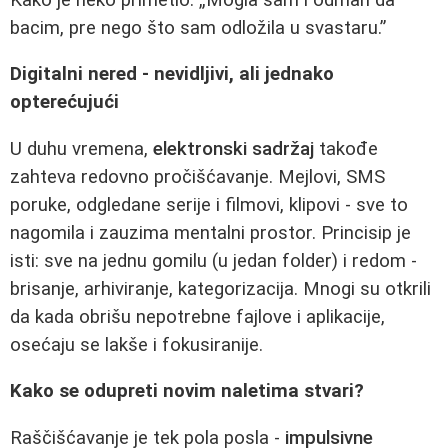
bacim, pre nego što sam odložila u svastaru.”
Digitalni nered - nevidljivi, ali jednako
opterećujući
U duhu vremena,
elektronski sadržaj
takođe
zahteva redovno pročišćavanje. Mejlovi, SMS
poruke, odgledane serije i filmovi, klipovi - sve to
nagomila i zauzima mentalni prostor. Princisip je
isti: sve na jednu gomilu (u jedan folder) i redom -
brisanje, arhiviranje, kategorizacija. Mnogi su otkrili
da kada obrišu nepotrebne fajlove i aplikacije,
osećaju se lakše i fokusiranije.
Kako se odupreti novim naletima stvari?
Raščišćavanje je tek pola posla -
impulsivne