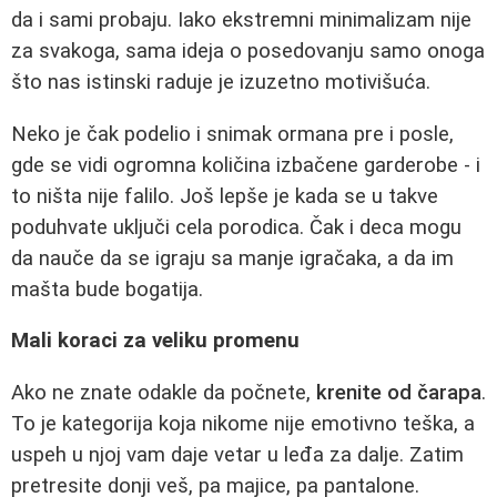
da i sami probaju. Iako ekstremni minimalizam nije
za svakoga, sama ideja o posedovanju samo onoga
što nas istinski raduje je izuzetno motivišuća.
Neko je čak podelio i snimak ormana pre i posle,
gde se vidi ogromna količina izbačene garderobe - i
to ništa nije falilo. Još lepše je kada se u takve
poduhvate uključi cela porodica. Čak i deca mogu
da nauče da se igraju sa manje igračaka, a da im
mašta bude bogatija.
Mali koraci za veliku promenu
Ako ne znate odakle da počnete,
krenite od čarapa
.
To je kategorija koja nikome nije emotivno teška, a
uspeh u njoj vam daje vetar u leđa za dalje. Zatim
pretresite donji veš, pa majice, pa pantalone.