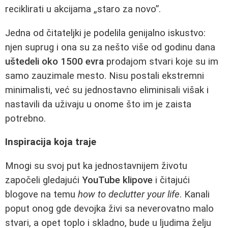
reciklirati u akcijama „staro za novo”.
Jedna od čitateljki je podelila genijalno iskustvo:
njen suprug i ona su za nešto više od godinu dana
uštedeli oko 1500 evra
prodajom stvari koje su im
samo zauzimale mesto. Nisu postali ekstremni
minimalisti, već su jednostavno eliminisali višak i
nastavili da uživaju u onome što im je zaista
potrebno.
Inspiracija koja traje
Mnogi su svoj put ka jednostavnijem životu
započeli gledajući
YouTube klipove
i čitajući
blogove na temu
how to declutter your life
. Kanali
poput onog gde devojka živi sa neverovatno malo
stvari, a opet toplo i skladno, bude u ljudima želju