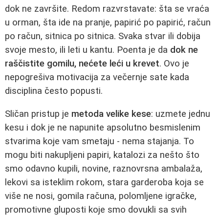
dok ne završite. Redom razvrstavate: šta se vraća
u orman, šta ide na pranje, papirić po papirić, račun
po račun, sitnica po sitnica. Svaka stvar ili dobija
svoje mesto, ili leti u kantu. Poenta je da
dok ne
raščistite gomilu, nećete leći u krevet
. Ovo je
nepogrešiva motivacija za večernje sate kada
disciplina često popusti.
Sličan pristup je
metoda velike kese
: uzmete jednu
kesu i dok je ne napunite apsolutno besmislenim
stvarima koje vam smetaju - nema stajanja. To
mogu biti nakupljeni papiri, katalozi za nešto što
smo odavno kupili, novine, raznovrsna ambalaža,
lekovi sa isteklim rokom, stara garderoba koja se
više ne nosi, gomila računa, polomljene igračke,
promotivne gluposti koje smo dovukli sa svih