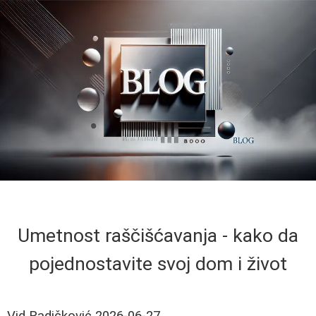
Umetnost raščišćavanja - kako da
pojednostavite svoj dom i život
Vid Radičković
2026-06-27