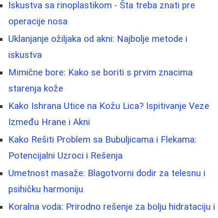
Iskustva sa rinoplastikom - Šta treba znati pre
operacije nosa
Uklanjanje ožiljaka od akni: Najbolje metode i
iskustva
Mimične bore: Kako se boriti s prvim znacima
starenja kože
Kako Ishrana Utice na Kožu Lica? Ispitivanje Veze
Između Hrane i Akni
Kako Rešiti Problem sa Bubuljicama i Flekama:
Potencijalni Uzroci i Rešenja
Umetnost masaže: Blagotvorni dodir za telesnu i
psihičku harmoniju
Koralna voda: Prirodno rešenje za bolju hidrataciju i