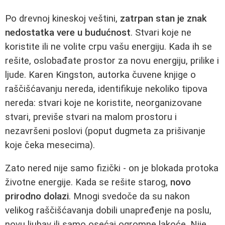
Po drevnoj kineskoj veštini,
zatrpan stan je znak
nedostatka vere u budućnost
. Stvari koje ne
koristite ili ne volite crpu vašu energiju. Kada ih se
rešite, oslobađate prostor za novu energiju, prilike i
ljude. Karen Kingston, autorka čuvene knjige o
raščišćavanju nereda, identifikuje nekoliko tipova
nereda: stvari koje ne koristite, neorganizovane
stvari, previše stvari na malom prostoru i
nezavršeni poslovi (poput dugmeta za prišivanje
koje čeka mesecima).
Zato nered nije samo fizički - on je blokada protoka
životne energije. Kada se rešite starog,
novo
prirodno dolazi
. Mnogi svedoče da su nakon
velikog raščišćavanja dobili unapređenje na poslu,
novu ljubav ili samo osećaj ogromne lakoće. Nije