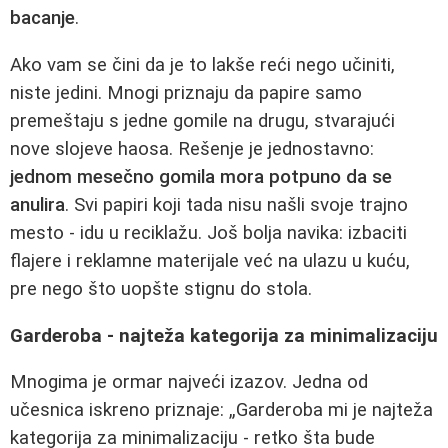
bacanje
.
Ako vam se čini da je to lakše reći nego učiniti,
niste jedini. Mnogi priznaju da papire samo
premeštaju s jedne gomile na drugu, stvarajući
nove slojeve haosa. Rešenje je jednostavno:
jednom mesečno gomila mora potpuno da se
anulira
. Svi papiri koji tada nisu našli svoje trajno
mesto - idu u reciklažu. Još bolja navika: izbaciti
flajere i reklamne materijale već na ulazu u kuću,
pre nego što uopšte stignu do stola.
Garderoba - najteža kategorija za minimalizaciju
Mnogima je ormar najveći izazov. Jedna od
učesnica iskreno priznaje: „Garderoba mi je najteža
kategorija za minimalizaciju - retko šta bude