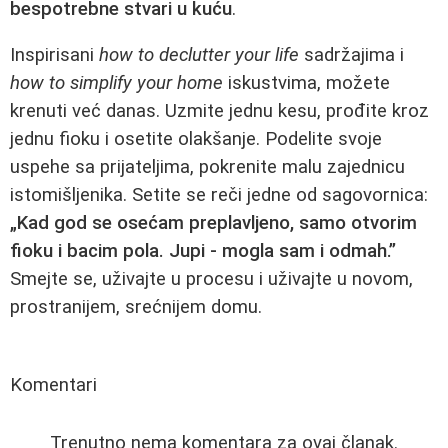
bespotrebne stvari u kuću
.
Inspirisani
how to declutter your life
sadržajima i
how to simplify your home
iskustvima, možete
krenuti već danas. Uzmite jednu kesu, prođite kroz
jednu fioku i osetite olakšanje. Podelite svoje
uspehe sa prijateljima, pokrenite malu zajednicu
istomišljenika. Setite se reči jedne od sagovornica:
„Kad god se osećam preplavljeno, samo otvorim
fioku i bacim pola. Jupi - mogla sam i odmah.”
Smejte se, uživajte u procesu i uživajte u novom,
prostranijem, srećnijem domu.
Komentari
Trenutno nema komentara za ovaj članak.