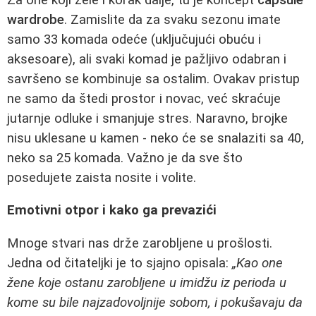
wardrobe
. Zamislite da za svaku sezonu imate
samo 33 komada odeće (uključujući obuću i
aksesoare), ali svaki komad je pažljivo odabran i
savršeno se kombinuje sa ostalim. Ovakav pristup
ne samo da štedi prostor i novac, već skraćuje
jutarnje odluke i smanjuje stres. Naravno, brojke
nisu uklesane u kamen - neko će se snalaziti sa 40,
neko sa 25 komada. Važno je da sve što
posedujete zaista nosite i volite.
Emotivni otpor i kako ga prevazići
Mnoge stvari nas drže zarobljene u prošlosti.
Jedna od čitateljki je to sjajno opisala:
„Kao one
žene koje ostanu zarobljene u imidžu iz perioda u
kome su bile najzadovoljnije sobom, i pokušavaju da