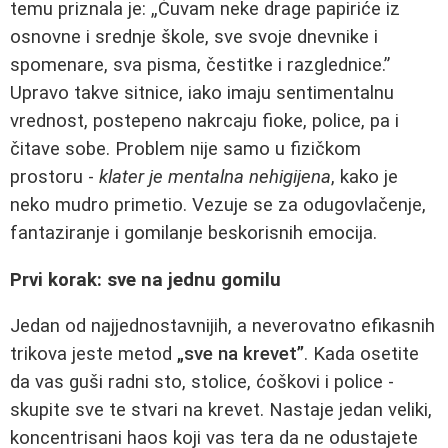
temu priznala je: „Čuvam neke drage papiriće iz
osnovne i srednje škole, sve svoje dnevnike i
spomenare, sva pisma, čestitke i razglednice.”
Upravo takve sitnice, iako imaju sentimentalnu
vrednost, postepeno nakrcaju fioke, police, pa i
čitave sobe. Problem nije samo u fizičkom
prostoru -
klater je mentalna nehigijena
, kako je
neko mudro primetio. Vezuje se za odugovlačenje,
fantaziranje i gomilanje beskorisnih emocija.
Prvi korak: sve na jednu gomilu
Jedan od najjednostavnijih, a neverovatno efikasnih
trikova jeste metod
„sve na krevet”
. Kada osetite
da vas guši radni sto, stolice, ćoškovi i police -
skupite sve te stvari na krevet. Nastaje jedan veliki,
koncentrisani haos koji vas tera da ne odustajete