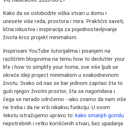
Kako da se oslobodite viška stvari u domu i
unesete više reda, prostora i mira. Praktični saveti,
lična iskustva i inspiracija za pojednostavljivanje
života kroz projekt minimalism.
Inspirisani YouTube tutorijalima i pisanjem na
različitim blogovima na temu how to declutter your
life i how to simplify your home, sve više ljudi se
okreće ideji project minimalism u svakodnevnom
životu. Svako od nas se bar jednom zapitao šta to
guši njegov životni prostor, šta se nagomilava i
čega se nerado odričemo - iako znamo da nam više
ne treba i da ne vrši nikakvu funkciju. U ovom
tekstu istražujemo upravo to:
kako smanjiti gomilu
nepotrebnih i retko korišćenih stvari, bez upadanja