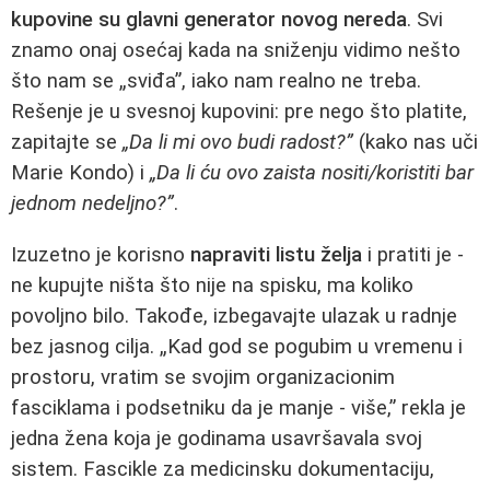
kupovine su glavni generator novog nereda
. Svi
znamo onaj osećaj kada na sniženju vidimo nešto
što nam se „sviđa”, iako nam realno ne treba.
Rešenje je u svesnoj kupovini: pre nego što platite,
zapitajte se
„Da li mi ovo budi radost?”
(kako nas uči
Marie Kondo) i
„Da li ću ovo zaista nositi/koristiti bar
jednom nedeljno?”
.
Izuzetno je korisno
napraviti listu želja
i pratiti je -
ne kupujte ništa što nije na spisku, ma koliko
povoljno bilo. Takođe, izbegavajte ulazak u radnje
bez jasnog cilja. „Kad god se pogubim u vremenu i
prostoru, vratim se svojim organizacionim
fasciklama i podsetniku da je manje - više,” rekla je
jedna žena koja je godinama usavršavala svoj
sistem. Fascikle za medicinsku dokumentaciju,