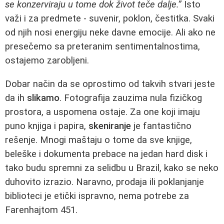
se konzerviraju u tome dok život teče dalje.”
Isto
važi i za predmete - suvenir, poklon, čestitka. Svaki
od njih nosi energiju neke davne emocije. Ali ako ne
presečemo sa preteranim sentimentalnostima,
ostajemo zarobljeni.
Dobar način da se oprostimo od takvih stvari jeste
da ih
slikamo
. Fotografija zauzima nula fizičkog
prostora, a uspomena ostaje. Za one koji imaju
puno knjiga i papira,
skeniranje
je fantastično
rešenje. Mnogi maštaju o tome da sve knjige,
beleške i dokumenta prebace na jedan hard disk i
tako budu spremni za selidbu u Brazil, kako se neko
duhovito izrazio. Naravno, prodaja ili poklanjanje
biblioteci je etički ispravno, nema potrebe za
Farenhajtom 451.