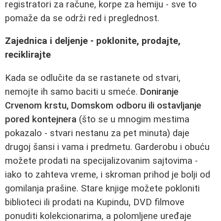
registratori za račune, korpe za hemiju - sve to
pomaže da se održi red i preglednost.
Zajednica i deljenje - poklonite, prodajte,
reciklirajte
Kada se odlučite da se rastanete od stvari,
nemojte ih samo baciti u smeće.
Doniranje
Crvenom krstu, Domskom odboru ili ostavljanje
pored kontejnera
(što se u mnogim mestima
pokazalo - stvari nestanu za pet minuta) daje
drugoj šansi i vama i predmetu. Garderobu i obuću
možete prodati na specijalizovanim sajtovima -
iako to zahteva vreme, i skroman prihod je bolji od
gomilanja prašine. Stare knjige možete pokloniti
biblioteci ili prodati na Kupindu, DVD filmove
ponuditi kolekcionarima, a polomljene uređaje