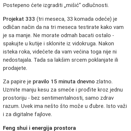
Postepeno ćete izgraditi „mišić” odlučnosti.
Projekat 333
(tri meseca, 33 komada odeće) je
odličan način da na tri meseca testirate kako vam
je sa manje. Ne morate odmah bacati ostalo -
spakujte u kutije i sklonite iz vidokruga. Nakon
isteka roka, videćete da vam većina toga nije ni
nedostajala. Tada sa lakšim srcem poklanjate ili
prodajete.
Za papire je
pravilo 15 minuta dnevno
zlatno.
Uzmite manju kesu za smeće i prođite kroz jednu
prostoriju - bez sentimentalnosti, samo zdrav
razum. Uvek ima nešto što može u đubre. Isto važi
i za digitalne fajlove.
Feng shui i energija prostora