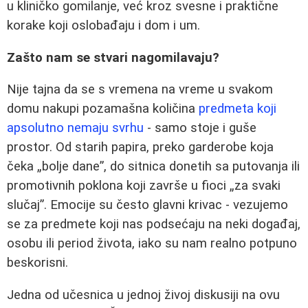
u kliničko gomilanje, već kroz svesne i praktične
korake koji oslobađaju i dom i um.
Zašto nam se stvari nagomilavaju?
Nije tajna da se s vremena na vreme u svakom
domu nakupi pozamašna količina
predmeta koji
apsolutno nemaju svrhu
- samo stoje i guše
prostor. Od starih papira, preko garderobe koja
čeka „bolje dane”, do sitnica donetih sa putovanja ili
promotivnih poklona koji završe u fioci „za svaki
slučaj”. Emocije su često glavni krivac - vezujemo
se za predmete koji nas podsećaju na neki događaj,
osobu ili period života, iako su nam realno potpuno
beskorisni.
Jedna od učesnica u jednoj živoj diskusiji na ovu