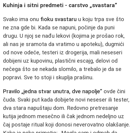
Kuhinja i sitni predmeti - carstvo „svastara”
Svako ima onu
fioku svastaru
u koju trpa sve što
ne zna gde bi. Kada se napuni, počinje da puni
drugu. U njoj se nađu lekovi (kojima je prošao rok,
ali nas je sramota da vratimo u apoteku), dugmići
od nove odeće, testeri iz drogerija, mali neseseri
dobijeni uz kupovinu, plastični escajg, delovi od
nečega što se nekada slomilo, a trebalo je da se
popravi. Sve to stoji i skuplja prašinu.
Pravilo „jedna stvar unutra, dve napolje”
ovde čini
čuda. Svaki put kada dobijete novi neseser ili tester,
dva stara napuštaju dom. Redovno pretresanje
kutija jednom mesečno ili čak jednom nedeljno uz
čaj postaje ritual koji donosi neverovatno olakšanje.
Kako je neko primetio: „Mogla sam i odmah da