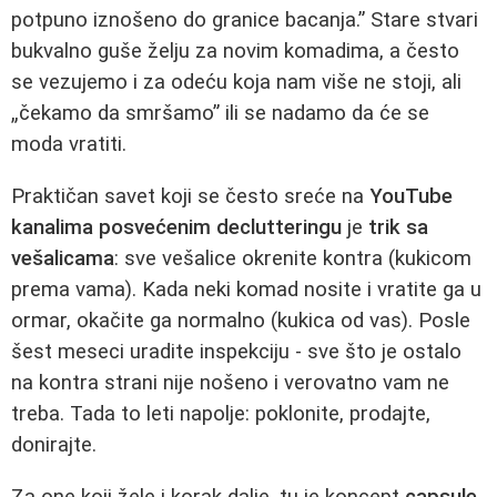
potpuno iznošeno do granice bacanja.” Stare stvari
bukvalno guše želju za novim komadima, a često
se vezujemo i za odeću koja nam više ne stoji, ali
„čekamo da smršamo” ili se nadamo da će se
moda vratiti.
Praktičan savet koji se često sreće na
YouTube
kanalima posvećenim declutteringu
je
trik sa
vešalicama
: sve vešalice okrenite kontra (kukicom
prema vama). Kada neki komad nosite i vratite ga u
ormar, okačite ga normalno (kukica od vas). Posle
šest meseci uradite inspekciju - sve što je ostalo
na kontra strani nije nošeno i verovatno vam ne
treba. Tada to leti napolje: poklonite, prodajte,
donirajte.
Za one koji žele i korak dalje, tu je koncept
capsule