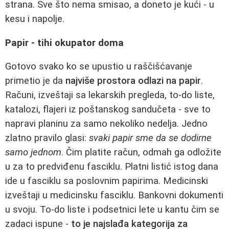
strana. Sve što nema smisao, a doneto je kući - u
kesu i napolje.
Papir - tihi okupator doma
Gotovo svako ko se upustio u raščišćavanje
primetio je da
najviše prostora odlazi na papir
.
Računi, izveštaji sa lekarskih pregleda, to‑do liste,
katalozi, flajeri iz poštanskog sandučeta - sve to
napravi planinu za samo nekoliko nedelja. Jedno
zlatno pravilo glasi:
svaki papir sme da se dodirne
samo jednom
. Čim platite račun, odmah ga odložite
u za to predviđenu fasciklu. Platni listić istog dana
ide u fasciklu sa poslovnim papirima. Medicinski
izveštaji u medicinsku fasciklu. Bankovni dokumenti
u svoju. To‑do liste i podsetnici lete u kantu čim se
zadaci ispune -
to je najslađa kategorija za