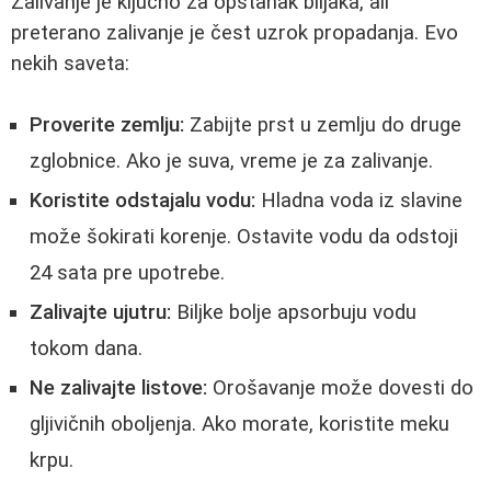
Zalivanje je ključno za opstanak biljaka, ali
preterano zalivanje je čest uzrok propadanja. Evo
nekih saveta:
Proverite zemlju:
Zabijte prst u zemlju do druge
zglobnice. Ako je suva, vreme je za zalivanje.
Koristite odstajalu vodu:
Hladna voda iz slavine
može šokirati korenje. Ostavite vodu da odstoji
24 sata pre upotrebe.
Zalivajte ujutru:
Biljke bolje apsorbuju vodu
tokom dana.
Ne zalivajte listove:
Orošavanje može dovesti do
gljivičnih oboljenja. Ako morate, koristite meku
krpu.