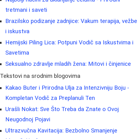
tretmani i saveti
Brazilsko podizanje zadnjice: Vakum terapija, vežbe
i iskustva
Hemijski Piling Lica: Potpuni Vodič sa Iskustvima i
Savetima
Seksualno zdravlje mladih žena: Mitovi i činjenice
Tekstovi na srodnim blogovima
Kakao Buter i Prirodna Ulja za Intenzivniju Boju -
Kompletan Vodič za Preplanuli Ten
Urašli Nokat: Sve Što Treba da Znate o Ovoj
Neugodnoj Pojavi
Ultrazvučna Kavitacija: Bezbolno Smanjenje