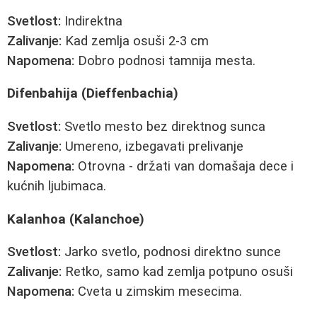
Svetlost:
Indirektna
Zalivanje:
Kad zemlja osuši 2-3 cm
Napomena:
Dobro podnosi tamnija mesta.
Difenbahija (Dieffenbachia)
Svetlost:
Svetlo mesto bez direktnog sunca
Zalivanje:
Umereno, izbegavati prelivanje
Napomena:
Otrovna - držati van domašaja dece i
kućnih ljubimaca.
Kalanhoa (Kalanchoe)
Svetlost:
Jarko svetlo, podnosi direktno sunce
Zalivanje:
Retko, samo kad zemlja potpuno osuši
Napomena:
Cveta u zimskim mesecima.