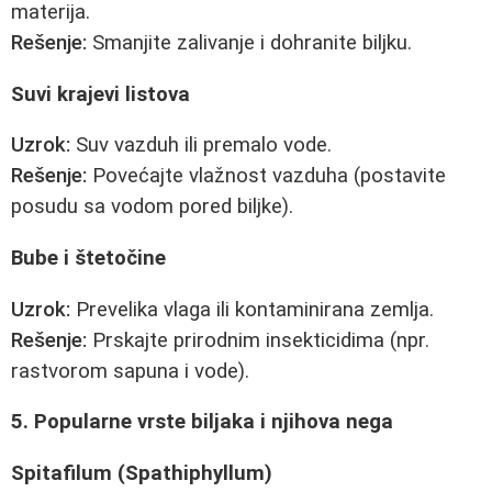
materija.
Rešenje:
Smanjite zalivanje i dohranite biljku.
Suvi krajevi listova
Uzrok:
Suv vazduh ili premalo vode.
Rešenje:
Povećajte vlažnost vazduha (postavite
posudu sa vodom pored biljke).
Bube i štetočine
Uzrok:
Prevelika vlaga ili kontaminirana zemlja.
Rešenje:
Prskajte prirodnim insekticidima (npr.
rastvorom sapuna i vode).
5. Popularne vrste biljaka i njihova nega
Spitafilum (Spathiphyllum)