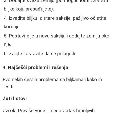
Dodajte svežu zemlju (po mogućnosti za vrstu
biljke koju presađujete).
Izvadite biljku iz stare saksije, pažljivo očistite
korenje.
Postavite je u novu saksiju i dodajte zemlju oko
nje.
Zalijte i ostavite da se prilagodi.
4. Najčešći problemi i rešenja
Evo nekih čestih problema sa biljkama i kako ih
rešiti:
Žuti listovi
Uzrok:
Previše vode ili nedostatak hranljivih