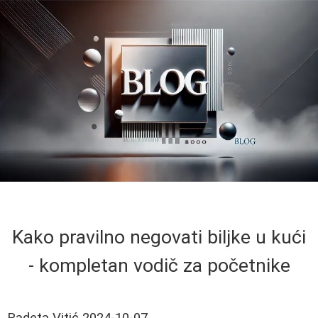
Kako pravilno negovati biljke u kući
- kompletan vodič za početnike
Radeta Vitić
2024-10-07