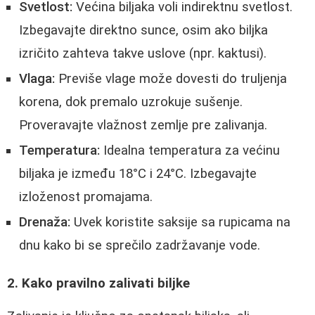
Svetlost:
Većina biljaka voli indirektnu svetlost.
Izbegavajte direktno sunce, osim ako biljka
izričito zahteva takve uslove (npr. kaktusi).
Vlaga:
Previše vlage može dovesti do truljenja
korena, dok premalo uzrokuje sušenje.
Proveravajte vlažnost zemlje pre zalivanja.
Temperatura:
Idealna temperatura za većinu
biljaka je između 18°C i 24°C. Izbegavajte
izloženost promajama.
Drenaža:
Uvek koristite saksije sa rupicama na
dnu kako bi se sprečilo zadržavanje vode.
2. Kako pravilno zalivati biljke