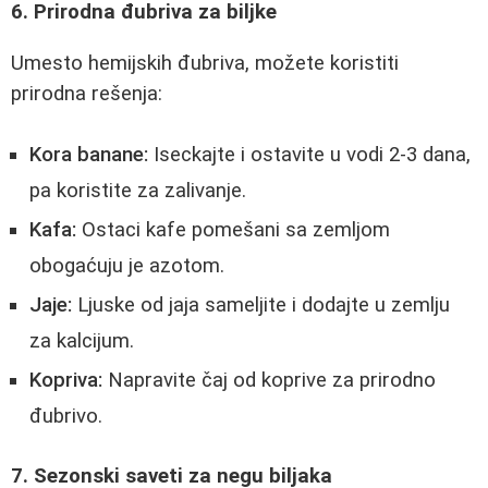
6. Prirodna đubriva za biljke
Umesto hemijskih đubriva, možete koristiti
prirodna rešenja:
Kora banane:
Iseckajte i ostavite u vodi 2-3 dana,
pa koristite za zalivanje.
Kafa:
Ostaci kafe pomešani sa zemljom
obogaćuju je azotom.
Jaje:
Ljuske od jaja sameljite i dodajte u zemlju
za kalcijum.
Kopriva:
Napravite čaj od koprive za prirodno
đubrivo.
7. Sezonski saveti za negu biljaka