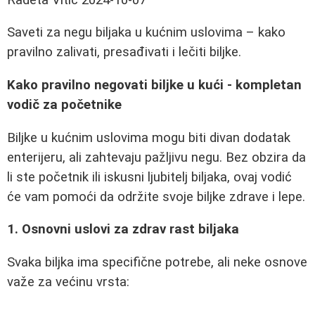
Saveti za negu biljaka u kućnim uslovima – kako
pravilno zalivati, presađivati i lečiti biljke.
Kako pravilno negovati biljke u kući - kompletan
vodič za početnike
Biljke u kućnim uslovima mogu biti divan dodatak
enterijeru, ali zahtevaju pažljivu negu. Bez obzira da
li ste početnik ili iskusni ljubitelj biljaka, ovaj vodić
će vam pomoći da održite svoje biljke zdrave i lepe.
1. Osnovni uslovi za zdrav rast biljaka
Svaka biljka ima specifične potrebe, ali neke osnove
važe za većinu vrsta: