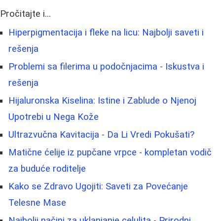
Pročitajte i...
Hiperpigmentacija i fleke na licu: Najbolji saveti i
rešenja
Problemi sa filerima u podočnjacima - Iskustva i
rešenja
Hijaluronska Kiselina: Istine i Zablude o Njenoj
Upotrebi u Nega Kože
Ultrazvučna Kavitacija - Da Li Vredi Pokušati?
Matične ćelije iz pupčane vrpce - kompletan vodič
za buduće roditelje
Kako se Zdravo Ugojiti: Saveti za Povećanje
Telesne Mase
Najbolji načini za uklanjanje celulita - Prirodni