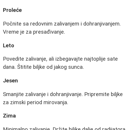
Proleće
Počnite sa redovnim zalivanjem i dohranjivanjem.
Vreme je za presađivanje.
Leto
Povedite zalivanje, ali izbegavajte najtoplije sate
dana. Štitite biljke od jakog sunca.
Jesen
Smanjite zalivanje i dohranjivanje. Pripremite biljke
za zimski period mirovanja.
Zima
Minimalno zalivanje. Držite biljke dalje od radijatora