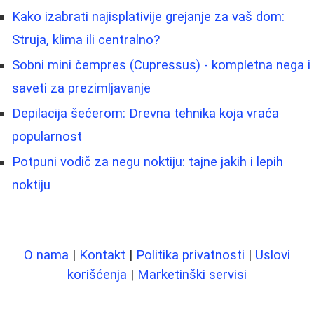
Kako izabrati najisplativije grejanje za vaš dom:
Struja, klima ili centralno?
Sobni mini čempres (Cupressus) - kompletna nega i
saveti za prezimljavanje
Depilacija šećerom: Drevna tehnika koja vraća
popularnost
Potpuni vodič za negu noktiju: tajne jakih i lepih
noktiju
O nama
|
Kontakt
|
Politika privatnosti
|
Uslovi
korišćenja
|
Marketinški servisi