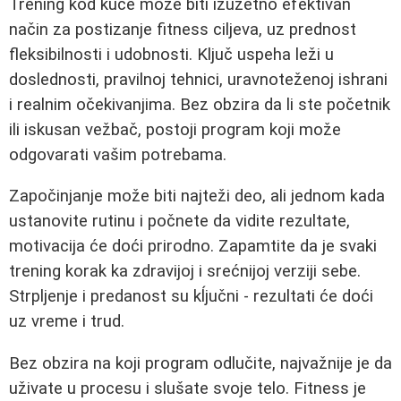
Trening kod kuće može biti izuzetno efektivan
način za postizanje fitness ciljeva, uz prednost
fleksibilnosti i udobnosti. Ključ uspeha leži u
doslednosti, pravilnoj tehnici, uravnoteženoj ishrani
i realnim očekivanjima. Bez obzira da li ste početnik
ili iskusan vežbač, postoji program koji može
odgovarati vašim potrebama.
Započinjanje može biti najteži deo, ali jednom kada
ustanovite rutinu i počnete da vidite rezultate,
motivacija će doći prirodno. Zapamtite da je svaki
trening korak ka zdravijoj i srećnijoj verziji sebe.
Strpljenje i predanost su kĺjučni - rezultati će doći
uz vreme i trud.
Bez obzira na koji program odlučite, najvažnije je da
uživate u procesu i slušate svoje telo. Fitness je