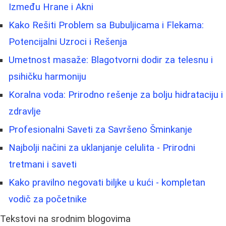
Između Hrane i Akni
Kako Rešiti Problem sa Bubuljicama i Flekama:
Potencijalni Uzroci i Rešenja
Umetnost masaže: Blagotvorni dodir za telesnu i
psihičku harmoniju
Koralna voda: Prirodno rešenje za bolju hidrataciju i
zdravlje
Profesionalni Saveti za Savršeno Šminkanje
Najbolji načini za uklanjanje celulita - Prirodni
tretmani i saveti
Kako pravilno negovati biljke u kući - kompletan
vodič za početnike
Tekstovi na srodnim blogovima