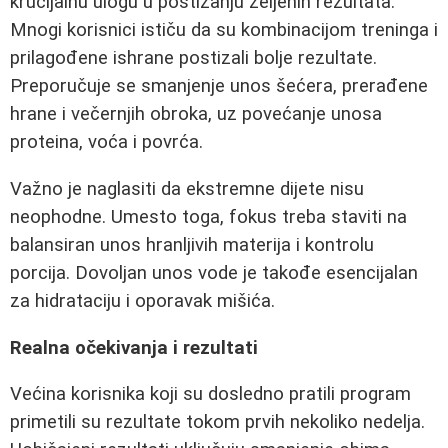
krucijalnu ulogu u postizanju željenih rezultata.
Mnogi korisnici ističu da su kombinacijom treninga i
prilagođene ishrane postizali bolje rezultate.
Preporučuje se smanjenje unos šećera, prerađene
hrane i večernjih obroka, uz povećanje unosa
proteina, voća i povrća.
Važno je naglasiti da ekstremne dijete nisu
neophodne. Umesto toga, fokus treba staviti na
balansiran unos hranljivih materija i kontrolu
porcija. Dovoljan unos vode je takođe esencijalan
za hidrataciju i oporavak mišića.
Realna očekivanja i rezultati
Većina korisnika koji su dosledno pratili program
primetili su rezultate tokom prvih nekoliko nedelja.