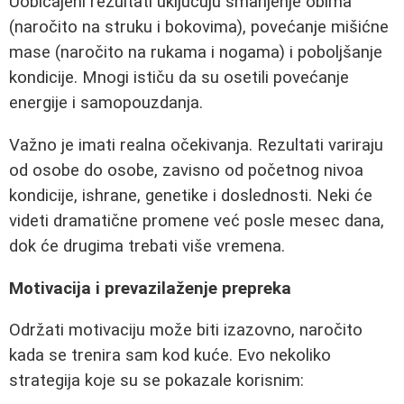
Uobičajeni rezultati uključuju smanjenje obima
(naročito na struku i bokovima), povećanje mišićne
mase (naročito na rukama i nogama) i poboljšanje
kondicije. Mnogi ističu da su osetili povećanje
energije i samopouzdanja.
Važno je imati realna očekivanja. Rezultati variraju
od osobe do osobe, zavisno od početnog nivoa
kondicije, ishrane, genetike i doslednosti. Neki će
videti dramatične promene već posle mesec dana,
dok će drugima trebati više vremena.
Motivacija i prevazilaženje prepreka
Održati motivaciju može biti izazovno, naročito
kada se trenira sam kod kuće. Evo nekoliko
strategija koje su se pokazale korisnim: