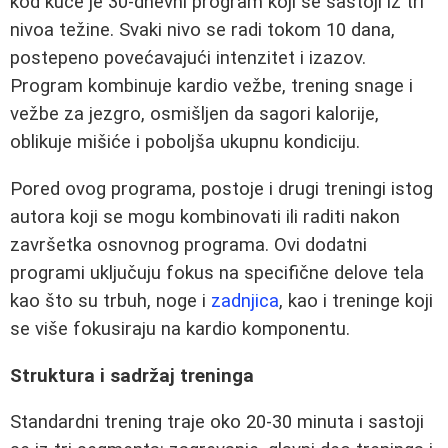
kod kuće je 30-dnevni program koji se sastoji iz tri
nivoa težine. Svaki nivo se radi tokom 10 dana,
postepeno povećavajući intenzitet i izazov.
Program kombinuje kardio vežbe, trening snage i
vežbe za jezgro, osmišljen da sagori kalorije,
oblikuje mišiće i poboljša ukupnu kondiciju.
Pored ovog programa, postoje i drugi treningi istog
autora koji se mogu kombinovati ili raditi nakon
završetka osnovnog programa. Ovi dodatni
programi uključuju fokus na specifične delove tela
kao što su trbuh, noge i
zadnjica
, kao i treninge koji
se više fokusiraju na kardio komponentu.
Struktura i sadržaj treninga
Standardni trening traje oko 20-30 minuta i sastoji