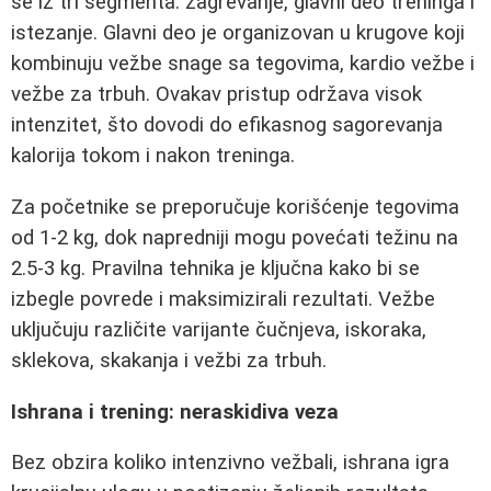
se iz tri segmenta: zagrevanje, glavni deo treninga i
istezanje. Glavni deo je organizovan u krugove koji
kombinuju vežbe snage sa tegovima, kardio vežbe i
vežbe za trbuh. Ovakav pristup održava visok
intenzitet, što dovodi do efikasnog sagorevanja
kalorija tokom i nakon treninga.
Za početnike se preporučuje korišćenje tegovima
od 1-2 kg, dok napredniji mogu povećati težinu na
2.5-3 kg. Pravilna tehnika je ključna kako bi se
izbegle povrede i maksimizirali rezultati. Vežbe
uključuju različite varijante čučnjeva, iskoraka,
sklekova, skakanja i vežbi za trbuh.
Ishrana i trening: neraskidiva veza
Bez obzira koliko intenzivno vežbali, ishrana igra