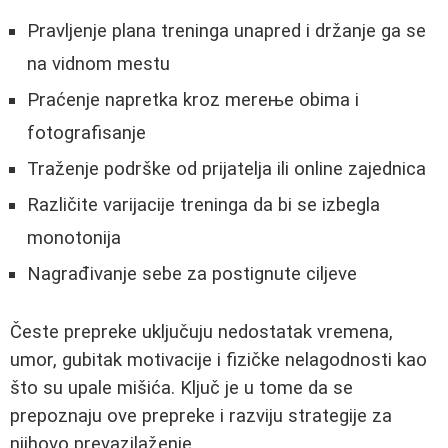
Pravljenje plana treninga unapred i držanje ga se
na vidnom mestu
Praćenje napretka kroz mereње obima i
fotografisanje
Traženje podrške od prijatelja ili online zajednica
Različite varijacije treninga da bi se izbegla
monotonija
Nagrađivanje sebe za postignute ciljeve
Česte prepreke uključuju nedostatak vremena,
umor, gubitak motivacije i fizičke nelagodnosti kao
što su upale mišića. Ključ je u tome da se
prepoznaju ove prepreke i razviju strategije za
njihovo prevazilaženje.