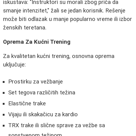
iskustava: "Instruktori su morali zbog priča da
smanje intenzitet," žali se jedan korisnik. Rešenje
može biti odlazak u manje popularno vreme ili izbor
ženskih teretana.
Oprema Za Kućni Trening
Za kvalitetan kućni trening, osnovna oprema
uključuje:
Prostirku za vežbanje
Set tegova različitih težina
Elastične trake
Vijaju ili skakačicu za kardio
TRX trake ili slične sprave za vežbe sa
sopstvenom težinom