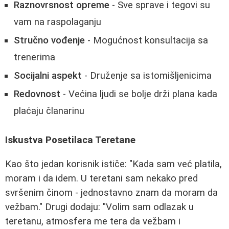
Raznovrsnost opreme
- Sve sprave i tegovi su
vam na raspolaganju
Stručno vođenje
- Mogućnost konsultacija sa
trenerima
Socijalni aspekt
- Druženje sa istomišljenicima
Redovnost
- Većina ljudi se bolje drži plana kada
plaćaju članarinu
Iskustva Posetilaca Teretane
Kao što jedan korisnik ističe: "Kada sam već platila,
moram i da idem. U teretani sam nekako pred
svršenim činom - jednostavno znam da moram da
vežbam." Drugi dodaju: "Volim sam odlazak u
teretanu, atmosfera me tera da vežbam i