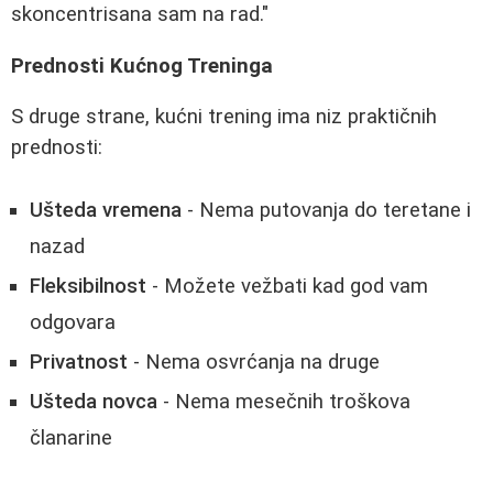
skoncentrisana sam na rad."
Prednosti Kućnog Treninga
S druge strane, kućni trening ima niz praktičnih
prednosti:
Ušteda vremena
- Nema putovanja do teretane i
nazad
Fleksibilnost
- Možete vežbati kad god vam
odgovara
Privatnost
- Nema osvrćanja na druge
Ušteda novca
- Nema mesečnih troškova
članarine