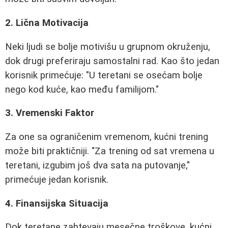
2. Lična Motivacija
Neki ljudi se bolje motivišu u grupnom okruženju,
dok drugi preferiraju samostalni rad. Kao što jedan
korisnik primećuje: "U teretani se osećam bolje
nego kod kuće, kao među familijom."
3. Vremenski Faktor
Za one sa ograničenim vremenom, kućni trening
može biti praktičniji. "Za trening od sat vremena u
teretani, izgubim još dva sata na putovanje,"
primećuje jedan korisnik.
4. Finansijska Situacija
Dok teretane zahtevaju mesečne troškove, kućni