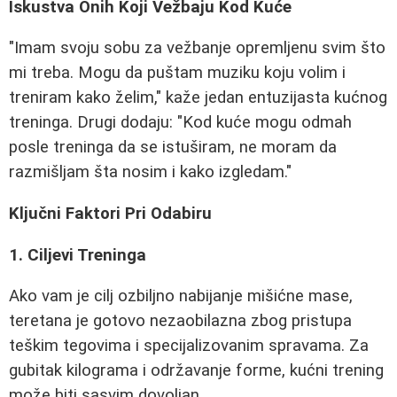
Iskustva Onih Koji Vežbaju Kod Kuće
"Imam svoju sobu za vežbanje opremljenu svim što
mi treba. Mogu da puštam muziku koju volim i
treniram kako želim," kaže jedan entuzijasta kućnog
treninga. Drugi dodaju: "Kod kuće mogu odmah
posle treninga da se istuširam, ne moram da
razmišljam šta nosim i kako izgledam."
Ključni Faktori Pri Odabiru
1. Ciljevi Treninga
Ako vam je cilj ozbiljno nabijanje mišićne mase,
teretana je gotovo nezaobilazna zbog pristupa
teškim tegovima i specijalizovanim spravama. Za
gubitak kilograma i održavanje forme, kućni trening
može biti sasvim dovoljan.