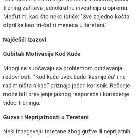
trening zahteva jednokratnu investiciju u opremu.
Međutim, kao što neko ističe: "Sve zajedno košta
otprilike kao tri-četiri meseca u teretani."
Najčešći Izazovi
Gubitak Motivacije Kod Kuće
Mnogi se suočavaju sa problemom održavanja
redovnosti: "Kod kuće uvek bude 'kasnije ću' i ne
radim ništa nikad," priznaje jedan korisnik. Rešenje
može biti pravljenje jasnog rasporeda i korišćenje
video treninga.
Guzva i Neprijatnosti u Teretani
Neki izbegavaju teretane zbog gužve ili neprijatnih