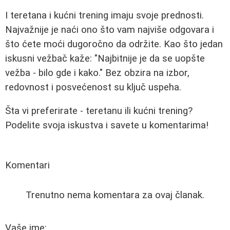
I teretana i kućni trening imaju svoje prednosti.
Najvažnije je naći ono što vam najviše odgovara i
što ćete moći dugoročno da održite. Kao što jedan
iskusni vežbač kaže: "Najbitnije je da se uopšte
vežba - bilo gde i kako." Bez obzira na izbor,
redovnost i posvećenost su ključ uspeha.
Šta vi preferirate - teretanu ili kućni trening?
Podelite svoja iskustva i savete u komentarima!
Komentari
Trenutno nema komentara za ovaj članak.
Vaše ime: