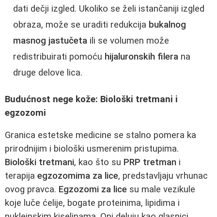
dati dečji izgled. Ukoliko se želi istančaniji izgled
obraza, može se uraditi redukcija
bukalnog
masnog jastučeta
ili se volumen može
redistribuirati pomoću
hijaluronskih filera
na
druge delove lica.
Budućnost nege kože: Biološki tretmani i
egzozomi
Granica estetske medicine se stalno pomera ka
prirodnijim i biološki usmerenim pristupima.
Biološki tretmani
, kao što su
PRP tretman
i
terapija
egzozomima za lice
, predstavljaju vrhunac
ovog pravca.
Egzozomi za lice
su male vezikule
koje luče ćelije, bogate proteinima, lipidima i
nukleinskim kiselinama. Oni deluju kao glasnici