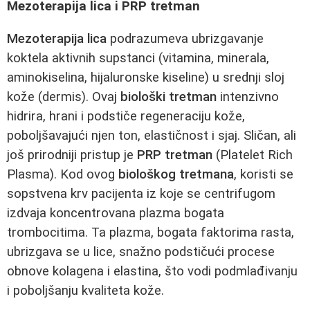
Mezoterapija lica i PRP tretman
Mezoterapija lica
podrazumeva ubrizgavanje
koktela aktivnih supstanci (vitamina, minerala,
aminokiselina, hijaluronske kiseline) u srednji sloj
kože (dermis). Ovaj
biološki tretman
intenzivno
hidrira, hrani i podstiče regeneraciju kože,
poboljšavajući njen ton, elastičnost i sjaj. Sličan, ali
još prirodniji pristup je
PRP tretman
(Platelet Rich
Plasma). Kod ovog
biološkog tretmana
, koristi se
sopstvena krv pacijenta iz koje se centrifugom
izdvaja koncentrovana plazma bogata
trombocitima. Ta plazma, bogata faktorima rasta,
ubrizgava se u lice, snažno podstičući procese
obnove kolagena i elastina, što vodi podmlađivanju
i poboljšanju kvaliteta kože.