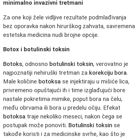
minimalno invazivni tretmani
Za one koji žele vidljive rezultate podmlađivanja
bez oporavka nakon hirurškog zahvata, savremena
estetska medicina nudi brojne opcije.
Botox i botulinski toksin
Botoks
, odnosno
botulinski toksin
, verovatno je
najpoznatiji nehiruški tretman za
korekciju bora
.
Male količine
botoksa
se injektiraju u mišiće lica,
privremeno opuštajući ih i time izglađujući bore
nastale pokretima mimike, poput bora na čelu,
među obrvama ili bora u predelu očiju. Efekat
botoksa
traje nekoliko meseci, nakon čega se
postupak može ponoviti.
Botulinski toksin
se
takođe koristi i za medicinske svrhe, kao što je