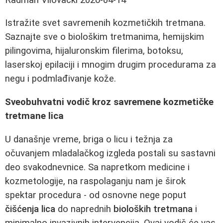
Istražite svet savremenih kozmetičkih tretmana.
Saznajte sve o biološkim tretmanima, hemijskim
pilingovima, hijaluronskim filerima, botoksu,
laserskoj epilaciji i mnogim drugim procedurama za
negu i podmlađivanje kože.
Sveobuhvatni vodič kroz savremene kozmetičke
tretmane lica
U današnje vreme, briga o licu i težnja za
očuvanjem mladalačkog izgleda postali su sastavni
deo svakodnevnice. Sa napretkom medicine i
kozmetologije, na raspolaganju nam je širok
spektar procedura - od osnovne nege poput
čišćenja lica
do naprednih
bioloških tretmana
i
minimalno invazivnih intervencija. Ovaj vodič će vas