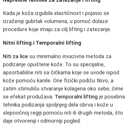
Kada je koža izgubila elastičnost i pojavio se
izraženiji gubitak volumena, u pomoć dolaze
procedure koje imaju za cilj lifting i zatezanje.
Nitni lifting i Temporalni lifting
Niti za lice
su minimalno invazivna metoda za
podizanje opuštene kože. To su specijalne,
apsorbabilne niti sa čičkama koje se uvode ispod
kože pomoću kanile. One fizički podižu tkivo, a
zatim stimulišu stvaranje kolagena oko sebe, čime
se efekat produžava.
Temporalni lifting
je posebna
tehnika podizanja spoljnjeg dela obrva i kože u
slepoočnoj regiji pomoću niti ili drugih metoda, što
daje otvoreniji i odmorniji pogled.