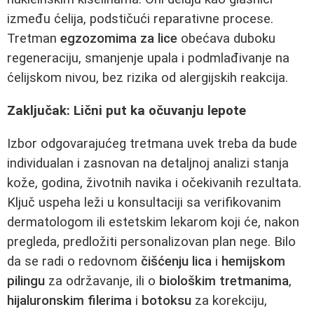
između ćelija, podstičući reparativne procese.
Tretman
egzozomima za lice
obećava duboku
regeneraciju, smanjenje upala i podmlađivanje na
ćelijskom nivou, bez rizika od alergijskih reakcija.
Zaključak: Lični put ka očuvanju lepote
Izbor odgovarajućeg tretmana uvek treba da bude
individualan i zasnovan na detaljnoj analizi stanja
kože, godina, životnih navika i očekivanih rezultata.
Ključ uspeha leži u konsultaciji sa verifikovanim
dermatologom ili estetskim lekarom koji će, nakon
pregleda, predložiti personalizovan plan nege. Bilo
da se radi o redovnom
čišćenju lica
i
hemijskom
pilingu
za održavanje, ili o
biološkim tretmanima
,
hijaluronskim filerima
i
botoksu
za korekciju,