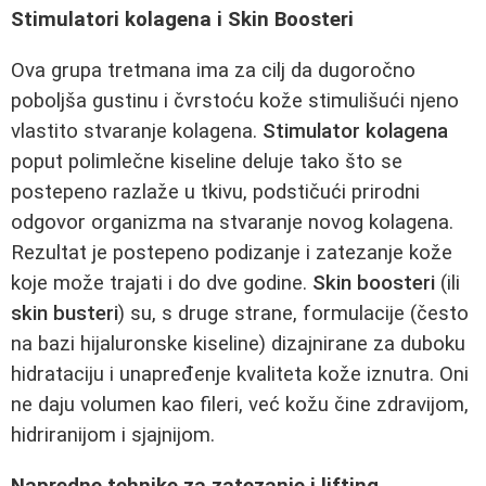
Stimulatori kolagena i Skin Boosteri
Ova grupa tretmana ima za cilj da dugoročno
poboljša gustinu i čvrstoću kože stimulišući njeno
vlastito stvaranje kolagena.
Stimulator kolagena
poput polimlečne kiseline deluje tako što se
postepeno razlaže u tkivu, podstičući prirodni
odgovor organizma na stvaranje novog kolagena.
Rezultat je postepeno podizanje i zatezanje kože
koje može trajati i do dve godine.
Skin boosteri
(ili
skin busteri
) su, s druge strane, formulacije (često
na bazi hijaluronske kiseline) dizajnirane za duboku
hidrataciju i unapređenje kvaliteta kože iznutra. Oni
ne daju volumen kao fileri, već kožu čine zdravijom,
hidriranijom i sjajnijom.
Napredne tehnike za zatezanje i lifting