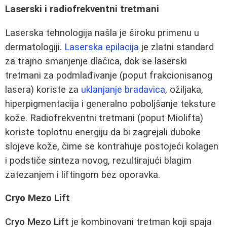
Laserski i radiofrekventni tretmani
Laserska tehnologija našla je široku primenu u
dermatologiji.
Laserska epilacija
je zlatni standard
za trajno smanjenje dlačica, dok se laserski
tretmani za podmlađivanje (poput frakcionisanog
lasera) koriste za
uklanjanje bradavica
, ožiljaka,
hiperpigmentacija i generalno poboljšanje teksture
kože. Radiofrekventni tretmani (poput Miolifta)
koriste toplotnu energiju da bi zagrejali duboke
slojeve kože, čime se kontrahuje postojeći kolagen
i podstiče sinteza novog, rezultirajući blagim
zatezanjem i liftingom bez oporavka.
Cryo Mezo Lift
Cryo Mezo Lift
je kombinovani tretman koji spaja