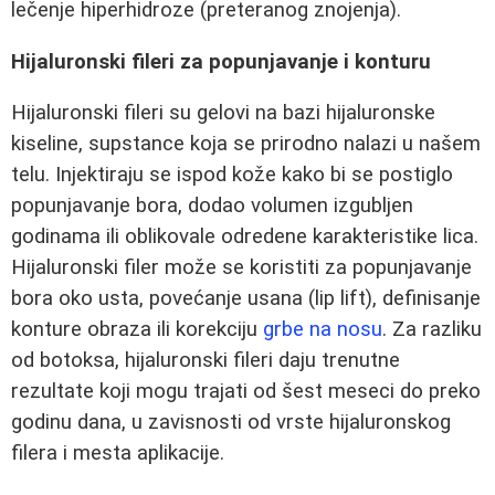
lečenje hiperhidroze (preteranog znojenja).
Hijaluronski fileri za popunjavanje i konturu
Hijaluronski fileri su gelovi na bazi hijaluronske
kiseline, supstance koja se prirodno nalazi u našem
telu. Injektiraju se ispod kože kako bi se postiglo
popunjavanje bora, dodao volumen izgubljen
godinama ili oblikovale odredene karakteristike lica.
Hijaluronski filer može se koristiti za popunjavanje
bora oko usta, povećanje usana (lip lift), definisanje
konture obraza ili korekciju
grbe na nosu
. Za razliku
od botoksa, hijaluronski fileri daju trenutne
rezultate koji mogu trajati od šest meseci do preko
godinu dana, u zavisnosti od vrste hijaluronskog
filera i mesta aplikacije.