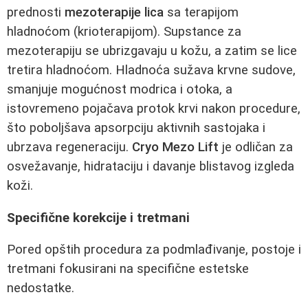
prednosti
mezoterapije lica
sa terapijom
hladnoćom (krioterapijom). Supstance za
mezoterapiju se ubrizgavaju u kožu, a zatim se lice
tretira hladnoćom. Hladnoća sužava krvne sudove,
smanjuje mogućnost modrica i otoka, a
istovremeno pojačava protok krvi nakon procedure,
što poboljšava apsorpciju aktivnih sastojaka i
ubrzava regeneraciju.
Cryo Mezo Lift
je odličan za
osvežavanje, hidrataciju i davanje blistavog izgleda
koži.
Specifične korekcije i tretmani
Pored opštih procedura za podmlađivanje, postoje i
tretmani fokusirani na specifične estetske
nedostatke.