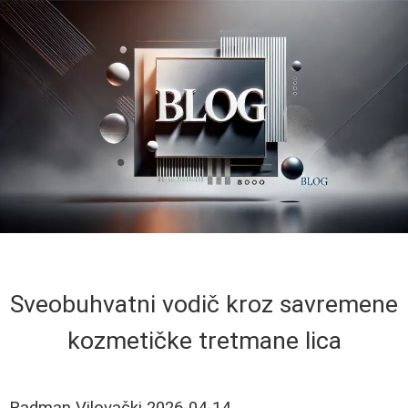
Sveobuhvatni vodič kroz savremene
kozmetičke tretmane lica
Radman Vilovački
2026-04-14