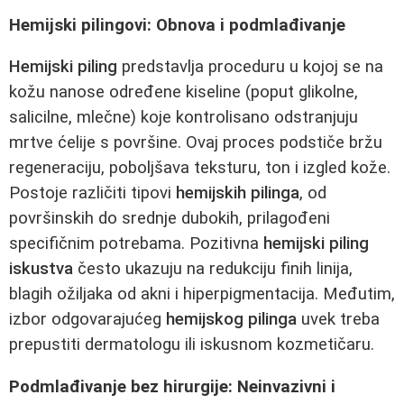
Hemijski pilingovi: Obnova i podmlađivanje
Hemijski piling
predstavlja proceduru u kojoj se na
kožu nanose određene kiseline (poput glikolne,
salicilne, mlečne) koje kontrolisano odstranjuju
mrtve ćelije s površine. Ovaj proces podstiče bržu
regeneraciju, poboljšava teksturu, ton i izgled kože.
Postoje različiti tipovi
hemijskih pilinga
, od
površinskih do srednje dubokih, prilagođeni
specifičnim potrebama. Pozitivna
hemijski piling
iskustva
često ukazuju na redukciju finih linija,
blagih ožiljaka od akni i hiperpigmentacija. Međutim,
izbor odgovarajućeg
hemijskog pilinga
uvek treba
prepustiti dermatologu ili iskusnom kozmetičaru.
Podmlađivanje bez hirurgije: Neinvazivni i