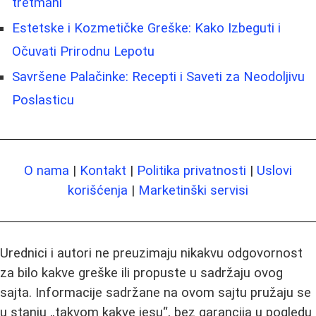
tretmani
Estetske i Kozmetičke Greške: Kako Izbeguti i
Očuvati Prirodnu Lepotu
Savršene Palačinke: Recepti i Saveti za Neodoljivu
Poslasticu
O nama
|
Kontakt
|
Politika privatnosti
|
Uslovi
korišćenja
|
Marketinški servisi
Urednici i autori ne preuzimaju nikakvu odgovornost
za bilo kakve greške ili propuste u sadržaju ovog
sajta. Informacije sadržane na ovom sajtu pružaju se
u stanju „takvom kakve jesu“, bez garancija u pogledu