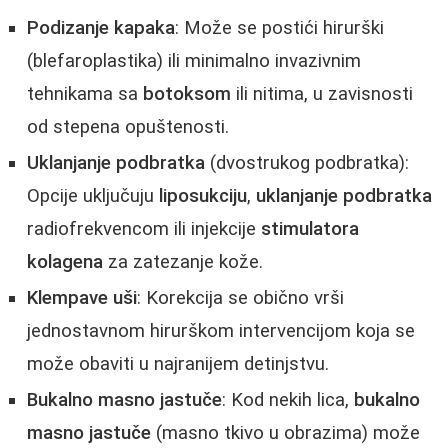
Podizanje kapaka
: Može se postići hirurški
(blefaroplastika) ili minimalno invazivnim
tehnikama sa
botoksom
ili nitima, u zavisnosti
od stepena opuštenosti.
Uklanjanje podbratka
(dvostrukog podbratka):
Opcije uključuju
liposukciju
,
uklanjanje podbratka
radiofrekvencom ili injekcije
stimulatora
kolagena
za zatezanje kože.
Klempave uši
: Korekcija se obično vrši
jednostavnom hirurškom intervencijom koja se
može obaviti u najranijem detinjstvu.
Bukalno masno jastuče
: Kod nekih lica,
bukalno
masno jastuče
(masno tkivo u obrazima) može