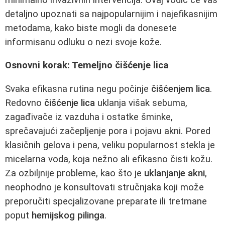
detaljno upoznati sa najpopularnijim i najefikasnijim
metodama, kako biste mogli da donesete
informisanu odluku o nezi svoje kože.
Osnovni korak: Temeljno čišćenje lica
Svaka efikasna rutina negu počinje
čišćenjem lica
.
Redovno
čišćenje lica
uklanja višak sebuma,
zagađivače iz vazduha i ostatke šminke,
sprečavajući začepljenje pora i pojavu akni. Pored
klasičnih gelova i pena, veliku popularnost stekla je
micelarna voda, koja nežno ali efikasno čisti kožu.
Za ozbiljnije probleme, kao što je
uklanjanje akni
,
neophodno je konsultovati stručnjaka koji može
preporučiti specjalizovane preparate ili tretmane
poput
hemijskog pilinga
.