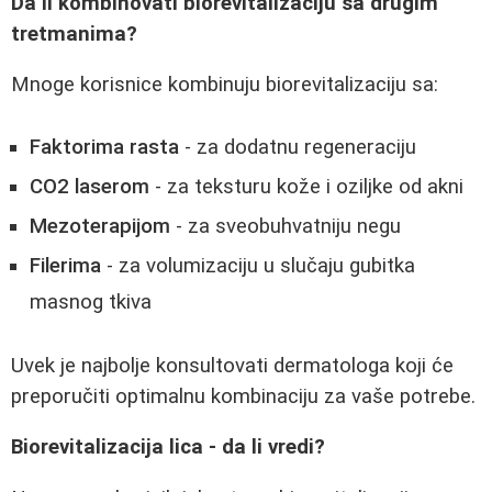
Da li kombinovati biorevitalizaciju sa drugim
tretmanima?
Mnoge korisnice kombinuju biorevitalizaciju sa:
Faktorima rasta
- za dodatnu regeneraciju
CO2 laserom
- za teksturu kože i oziljke od akni
Mezoterapijom
- za sveobuhvatniju negu
Filerima
- za volumizaciju u slučaju gubitka
masnog tkiva
Uvek je najbolje konsultovati dermatologa koji će
preporučiti optimalnu kombinaciju za vaše potrebe.
Biorevitalizacija lica - da li vredi?