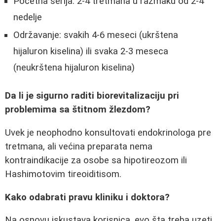
Početna serija: 2-4 tretmana u razmaku od 2-4
nedelje
Održavanje: svakih 4-6 meseci (ukrštena
hijaluron kiselina) ili svaka 2-3 meseca
(neukrštena hijaluron kiselina)
Da li je sigurno raditi biorevitalizaciju pri
problemima sa štitnom žlezdom?
Uvek je neophodno konsultovati endokrinologa pre
tretmana, ali većina preparata nema
kontraindikacije za osobe sa hipotireozom ili
Hashimotovim tireoiditisom.
Kako odabrati pravu kliniku i doktora?
Na osnovu iskustava korisnica, evo šta treba uzeti