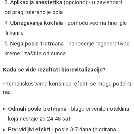
Aplikacija anestetika
(opciono) - u zavisnosti
od prag tolerancije bola
Ubrizgavanje koktela
- pomoću veoma fine igle
ili kanile
Nega posle tretmana
- nanosenje regenerativne
kreme i zaštita od sunca
Kada se vide rezultati biorevitalizacije?
Prema iskustvima korisnica, efekti se mogu podeliti
na:
Odmah posle tretmana
- blago crvenilo i oteklina
koja nestaje za 24-48 sati
Prvi vidljivi efekti
- posle 3-7 dana (hidrirana i