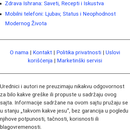
Zdrava Ishrana: Saveti, Recepti i Iskustva
Mobilni telefoni: Ljubav, Status i Neophodnost
Modernog Života
O nama
|
Kontakt
|
Politika privatnosti
|
Uslovi
korišćenja
|
Marketinški servisi
Urednici i autori ne preuzimaju nikakvu odgovornost
za bilo kakve greške ili propuste u sadržaju ovog
sajta. Informacije sadržane na ovom sajtu pružaju se
u stanju „takvom kakve jesu“, bez garancija u pogledu
njihove potpunosti, tačnosti, korisnosti ili
blagovremenosti.