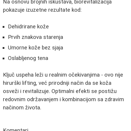
Na osnovu brojnih iskustava, biorevitalizacija
pokazuje izuzetne rezultate kod:
Dehidrirane kože
Prvih znakova starenja
Umorne kože bez sjaja
Oslabljenog tena
Ključ uspeha leži u realnim očekivanjima - ovo nije
hirurški lifting, već prirodniji način da se koža
osveži i revitalizuje. Optimalni efekti se postižu
redovnim održavanjem i kombinacijom sa zdravim
načinom života.
Komentari