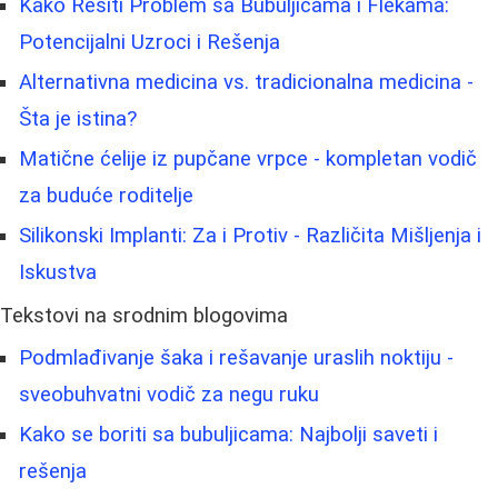
Kako Rešiti Problem sa Bubuljicama i Flekama:
Potencijalni Uzroci i Rešenja
Alternativna medicina vs. tradicionalna medicina -
Šta je istina?
Matične ćelije iz pupčane vrpce - kompletan vodič
za buduće roditelje
Silikonski Implanti: Za i Protiv - Različita Mišljenja i
Iskustva
Tekstovi na srodnim blogovima
Podmlađivanje šaka i rešavanje uraslih noktiju -
sveobuhvatni vodič za negu ruku
Kako se boriti sa bubuljicama: Najbolji saveti i
rešenja