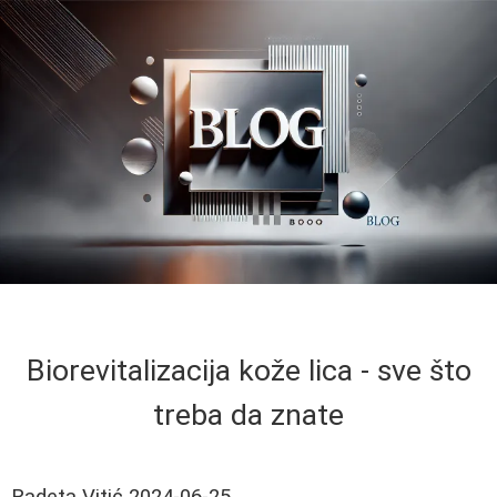
Biorevitalizacija kože lica - sve što
treba da znate
Radeta Vitić
2024-06-25