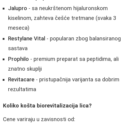
Jalupro
- sa neukrštenom hijaluronskom
kiselinom, zahteva češće tretmane (svaka 3
meseca)
Restylane Vital
- popularan zbog balansiranog
sastava
Prophilo
- premium preparat sa peptidima, ali
znatno skuplji
Revitacare
- pristupačnija varijanta sa dobrim
rezultatima
Koliko košta biorevitalizacija lica?
Cene variraju u zavisnosti od: