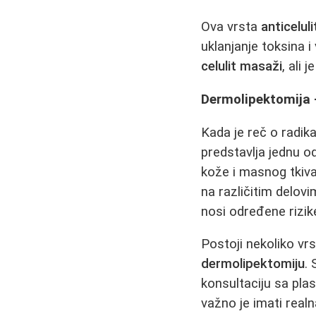
Ova vrsta
anticelul
uklanjanje toksina i
celulit masaži
, ali 
Dermolipektomija 
Kada je reč o radi
predstavlja jednu o
kože i masnog tkiv
na različitim delovi
nosi određene rizik
Postoji nekoliko vr
dermolipektomiju
.
konsultaciju sa pla
važno je imati real