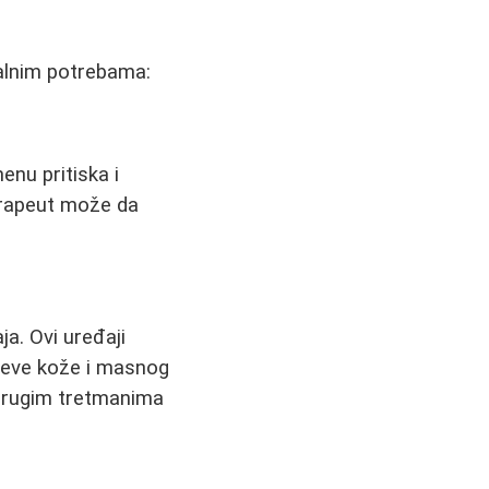
ualnim potrebama:
nu pritiska i
erapeut može da
a. Ovi uređaji
lojeve kože i masnog
 drugim tretmanima