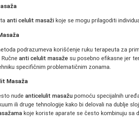
Masaža
sta
anti celulit masaži
koje se mogu prilagoditi individ
 Masaža
metoda podrazumeva korišćenje ruku terapeuta za prime
a. Ručne
anti celulit masaže
su posebno efikasne jer t
i tehniku specifičnim problematičnim zonama.
lit Masaža
esto nude
anticelulit masažu
pomoću specijalnih uređaj
akuum ili druge tehnologije kako bi delovali na dublje s
 masažama
koje koriste aparate se često kombinuju sa