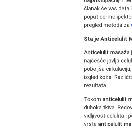
najpristupačnijih t
članak će vas detai
poput dermolipektomi
pregled metoda za
Šta je Anticelulit
Anticelulit masaža
najčešće javlja celu
poboljša cirkulaciju
izgled kože. Različi
rezultata.
Tokom
anticelulit 
duboka tkiva. Red
vidljivost celulita 
vrste
anticelulit m