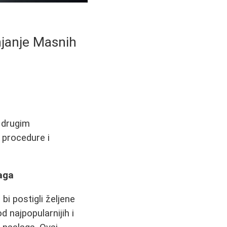
njanje Masnih
i drugim
 procedure i
aga
i postigli željene
d najpopularnijih i