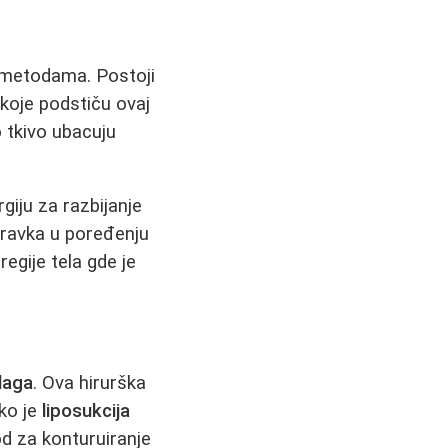
m metodama. Postoji
koje podstiču ovaj
 tkivo ubacuju
giju za razbijanje
oravka u poređenju
egije tela gde je
laga
. Ova hirurška
ko je
liposukcija
d za konturuiranje