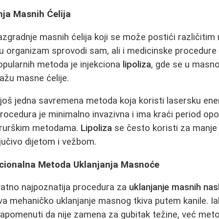
nja Masnih Ćelija
azgradnje masnih ćelija koji se može postići različiti
u organizam sprovodi sam, ali i medicinske procedure 
opularnih metoda je injekciona
lipoliza
, gde se u masno
ažu masne ćelije.
 još jedna savremena metoda koja koristi lasersku ener
procedura je minimalno invazivna i ima kraći period op
hirurškim metodama.
Lipoliza
se često koristi za manje r
ljučivo dijetom i vežbom.
dicionalna Metoda Uklanjanja Masnoće
vatno najpoznatija procedura za
uklanjanje masnih nas
a mehaničko uklanjanje masnog tkiva putem kanile. Ia
napomenuti da nije zamena za gubitak težine, već meto