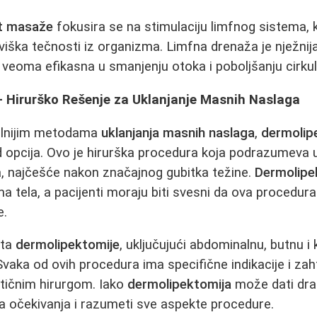
it masaže
fokusira se na stimulaciju limfnog sistema, 
 viška tečnosti iz organizma. Limfna drenaža je nježnij
je veoma efikasna u smanjenju otoka i poboljšanju cirkul
- Hirurško Rešenje za Uklanjanje Masnih Naslaga
kalnijim metodama
uklanjanja masnih naslaga
,
dermolip
d opcija. Ovo je hirurška procedura koja podrazumeva u
a, najčešće nakon značajnog gubitka težine.
Dermolipe
ma tela, a pacijenti moraju biti svesni da ova procedur
e.
sta
dermolipektomije
, uključujući abdominalnu, butnu 
 Svaka od ovih procedura ima specifične indikacije i zah
stičnim hirurgom. Iako
dermolipektomija
može dati dra
na očekivanja i razumeti sve aspekte procedure.