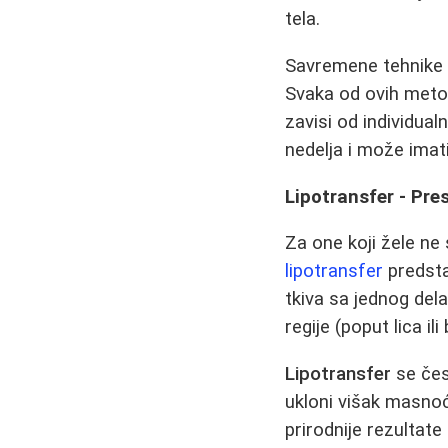
tela.
Savremene tehnik
Svaka od ovih metod
zavisi od individual
nedelja i može imati
Lipotransfer - Pr
Za one koji žele ne
lipotransfer
predsta
tkiva sa jednog del
regije (poput lica i
Lipotransfer
se čes
ukloni višak masnoć
prirodnije rezultate