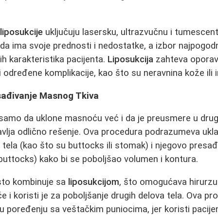
e
liposukcije
uključuju lasersku, ultrazvučnu i tumesce
a ima svoje prednosti i nedostatke, a izbor najpogod
nih karakteristika pacijenta.
Liposukcija
zahteva oporav
 određene komplikacije, kao što su neravnina kože ili i
esađivanje Masnog Tkiva
 samo da uklone masnoću već i da je preusmere u druge
vlja odlično rešenje. Ova procedura podrazumeva ukl
a tela (kao što su buttocks ili stomak) i njegovo presa
li buttocks) kako bi se poboljšao volumen i kontura.
to kombinuje sa
liposukcijom
, što omogućava hirurz
e i koristi je za poboljšanje drugih delova tela. Ova p
 u poređenju sa veštačkim puniocima, jer koristi pacijen