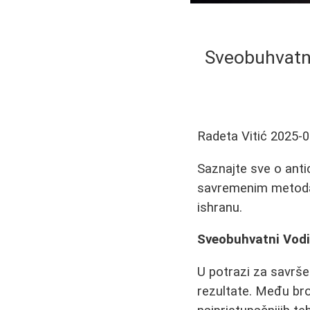
Sveobuhvatni
Radeta Vitić
2025-0
Saznajte sve o antic
savremenim metodam
ishranu.
Sveobuhvatni Vodi
U potrazi za savrše
rezultate. Među br