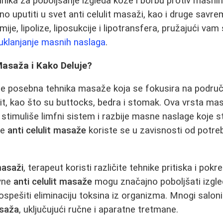
ehnika za poboljšanje izgleda kože i borbu protiv masni
lno uputiti u svet anti celulit masaži, kao i druge sav
je, lipolize, liposukcije i lipotransfera, pružajući va
uklanjanje masnih naslaga
.
 Masaža i Kako Deluje?
je posebna tehnika masaže koja se fokusira na područj
lit, kao što su buttocks, bedra i stomak. Ova vrsta mas
, stimuliše limfni sistem i razbije masne naslage koje 
te
anti celulit masaže
koriste se u zavisnosti od potreb
masaži
, terapeut koristi različite tehnike pritiska i pok
ovne
anti celulit masaže
mogu značajno poboljšati izgled
i pospešiti eliminaciju toksina iz organizma. Mnogi saloni
asaža
, uključujući ručne i aparatne tretmane.