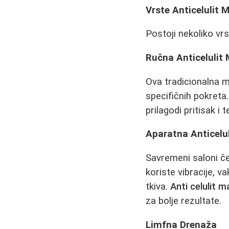
Vrste Anticelulit 
Postoji nekoliko vr
Ručna Anticelulit
Ova tradicionalna 
specifičnih pokret
prilagodi pritisak 
Aparatna Anticelu
Savremeni saloni č
koriste vibracije, v
tkiva.
Anti celulit
za bolje rezultate.
Limfna Drenaža