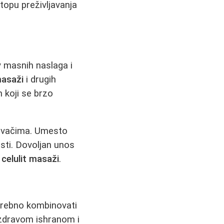
topu preživljavanja
v masnih naslaga i
masaži
i drugih
 koji se brzo
đivačima. Umesto
sti. Dovoljan unos
 celulit masaži
.
otrebno kombinovati
zdravom ishranom i