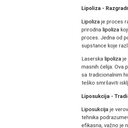
Lipoliza - Razgrad
Lipoliza
je proces r
prirodna
lipoliza
koj
proces. Jedna od p
supstance koje razl
Laserska
lipoliza
je
masnih ćelija. Ova 
sa tradicionalnim 
teško smršaviti isk
Liposukcija - Tra
Liposukcija
je vero
tehnika podrazumev
efikasna, važno je 