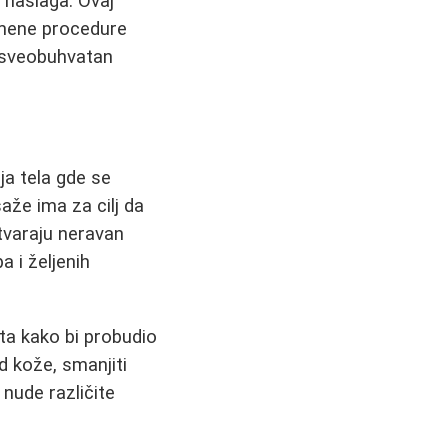
h naslaga. Ovaj
remene procedure
m sveobuhvatan
a tela gde se
aže ima za cilj da
stvaraju neravan
a i željenih
reta kako bi probudio
 kože, smanjiti
 nude različite