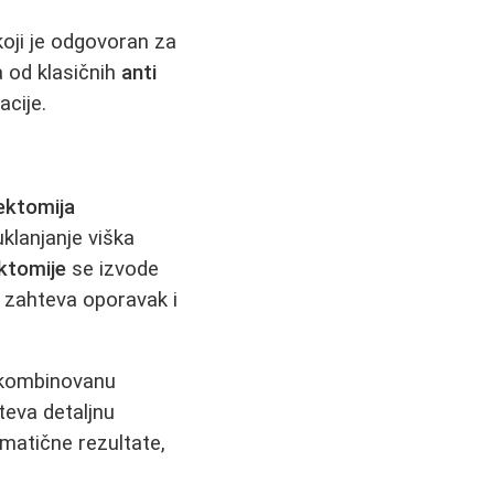
koji je odgovoran za
a od klasičnih
anti
acije.
ektomija
klanjanje viška
ktomije
se izvode
a zahteva oporavak i
i kombinovanu
teva detaljnu
matične rezultate,