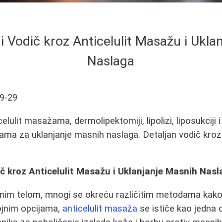
 Vodič kroz Anticelulit Masažu i Ukla
Naslaga
9-29
elulit masažama, dermolipektomiji, lipolizi, liposukciji 
a za uklanjanje masnih naslaga. Detaljan vodič kroz
č kroz Anticelulit Masažu i Uklanjanje Masnih Nasl
nim telom, mnogi se okreću različitim metodama kako b
ojnim opcijama,
anticelulit masaža
se ističe kao jedna o