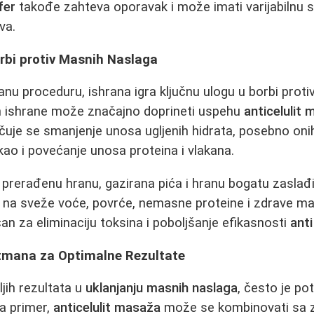
fer
takođe zahteva oporavak i može imati varijabilnu s
va.
rbi protiv Masnih Naslaga
anu proceduru, ishrana igra ključnu ulogu u borbi proti
in ishrane može značajno doprineti uspehu
anticelulit 
uje se smanjenje unosa ugljenih hidrata, posebno onih
 kao i povećanje unosa proteina i vlakana.
i prerađenu hranu, gazirana pića i hranu bogatu zasla
e na sveže voće, povrće, nemasne proteine i zdrave ma
an za eliminaciju toksina i poboljšanje efikasnosti
anti
tmana za Optimalne Rezultate
ljih rezultata u
uklanjanju masnih naslaga
, često je p
Na primer,
anticelulit masaža
može se kombinovati sa 