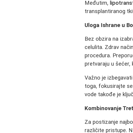
Međutim,
lipotrans
transplantiranog tki
Uloga Ishrane u Bo
Bez obzira na izabr
celulita. Zdrav nač
procedura. Preporuč
pretvaraju u šećer,
Važno je izbegavat
toga, fokusirajte s
vode takođe je ključ
Kombinovanje Tre
Za postizanje najbo
različite pristupe. 