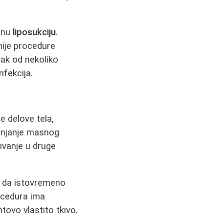
ntnu
liposukciju
.
nije procedure
ak od nekoliko
nfekcija.
 delove tela,
anjanje masnog
đivanje u druge
u da istovremeno
rocedura ima
tovo vlastito tkivo.