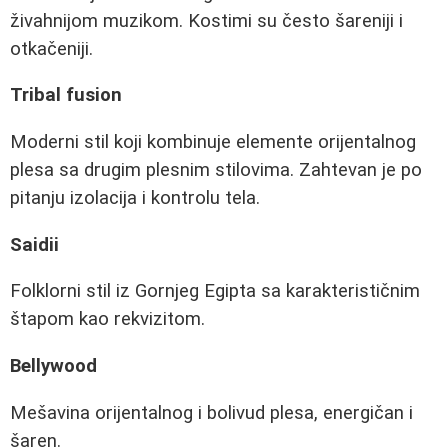
živahnijom muzikom. Kostimi su često šareniji i
otkačeniji.
Tribal fusion
Moderni stil koji kombinuje elemente orijentalnog
plesa sa drugim plesnim stilovima. Zahtevan je po
pitanju izolacija i kontrolu tela.
Saidii
Folklorni stil iz Gornjeg Egipta sa karakterističnim
štapom kao rekvizitom.
Bellywood
Mešavina orijentalnog i bolivud plesa, energičan i
šaren.