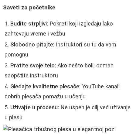
Saveti za početnike
Budite strpljivi:
Pokreti koji izgledaju lako
zahtevaju vreme i vežbu
Slobodno pitajte:
Instruktori su tu da vam
pomognu
Pratite svoje telo:
Ako nešto boli, odmah
saopštite instruktoru
Gledajte kvalitetne plesače:
YouTube kanali
dobrih plesača pomažu u učenju
Uživajte u procesu:
Ne uspeh je cilj već uživanje
u plesu