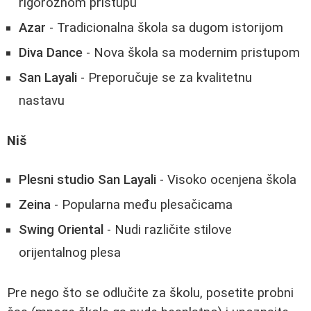
rigoroznom pristupu
Azar
- Tradicionalna škola sa dugom istorijom
Diva Dance
- Nova škola sa modernim pristupom
San Layali
- Preporučuje se za kvalitetnu
nastavu
Niš
Plesni studio San Layali
- Visoko ocenjena škola
Zeina
- Popularna među plesačicama
Swing Oriental
- Nudi različite stilove
orijentalnog plesa
Pre nego što se odlučite za školu, posetite probni