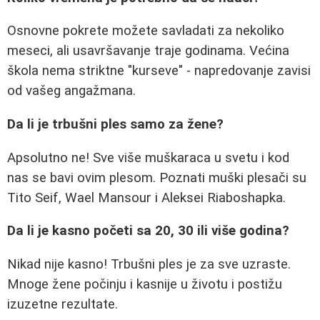
Osnovne pokrete možete savladati za nekoliko
meseci, ali usavršavanje traje godinama. Većina
škola nema striktne "kurseve" - napredovanje zavisi
od vašeg angažmana.
Da li je trbušni ples samo za žene?
Apsolutno ne! Sve više muškaraca u svetu i kod
nas se bavi ovim plesom. Poznati muški plesači su
Tito Seif, Wael Mansour i Aleksei Riaboshapka.
Da li je kasno početi sa 20, 30 ili više godina?
Nikad nije kasno! Trbušni ples je za sve uzraste.
Mnoge žene počinju i kasnije u životu i postižu
izuzetne rezultate.