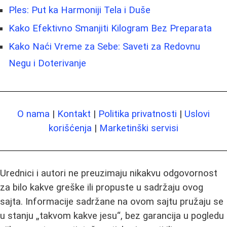
Ples: Put ka Harmoniji Tela i Duše
Kako Efektivno Smanjiti Kilogram Bez Preparata
Kako Naći Vreme za Sebe: Saveti za Redovnu
Negu i Doterivanje
O nama
|
Kontakt
|
Politika privatnosti
|
Uslovi
korišćenja
|
Marketinški servisi
Urednici i autori ne preuzimaju nikakvu odgovornost
za bilo kakve greške ili propuste u sadržaju ovog
sajta. Informacije sadržane na ovom sajtu pružaju se
u stanju „takvom kakve jesu“, bez garancija u pogledu