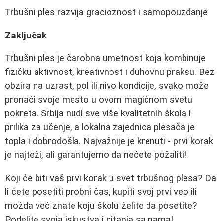
Trbušni ples razvija gracioznost i samopouzdanje
Zaključak
Trbušni ples je čarobna umetnost koja kombinuje
fizičku aktivnost, kreativnost i duhovnu praksu. Bez
obzira na uzrast, pol ili nivo kondicije, svako može
pronaći svoje mesto u ovom magičnom svetu
pokreta. Srbija nudi sve više kvalitetnih škola i
prilika za učenje, a lokalna zajednica plesača je
topla i dobrodošla. Najvažnije je krenuti - prvi korak
je najteži, ali garantujemo da nećete požaliti!
Koji će biti vaš prvi korak u svet trbušnog plesa? Da
li ćete posetiti probni čas, kupiti svoj prvi veo ili
možda već znate koju školu želite da posetite?
Podelite svoja iskustva i pitanja sa nama!