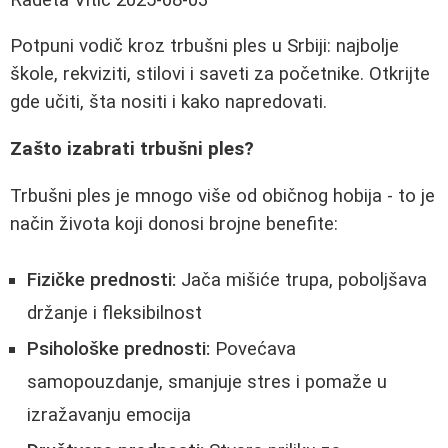
Potpuni vodič kroz trbušni ples u Srbiji: najbolje
škole, rekviziti, stilovi i saveti za početnike. Otkrijte
gde učiti, šta nositi i kako napredovati.
Zašto izabrati trbušni ples?
Trbušni ples je mnogo više od običnog hobija - to je
način života koji donosi brojne benefite:
Fizičke prednosti:
Jača mišiće trupa, poboljšava
držanje i fleksibilnost
Psihološke prednosti:
Povećava
samopouzdanje, smanjuje stres i pomaže u
izražavanju emocija