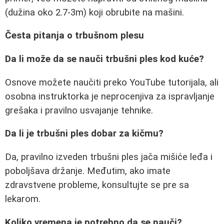
(dužina oko 2.7-3m) koji obrubite na mašini.
Česta pitanja o trbušnom plesu
Da li može da se nauči trbušni ples kod kuće?
Osnove možete naučiti preko YouTube tutorijala, ali
osobna instruktorka je neprocenjiva za ispravljanje
grešaka i pravilno usvajanje tehnike.
Da li je trbušni ples dobar za kičmu?
Da, pravilno izveden trbušni ples jača mišiće leđa i
poboljšava držanje. Međutim, ako imate
zdravstvene probleme, konsultujte se pre sa
lekarom.
Koliko vremena je potrebno da se nauči?