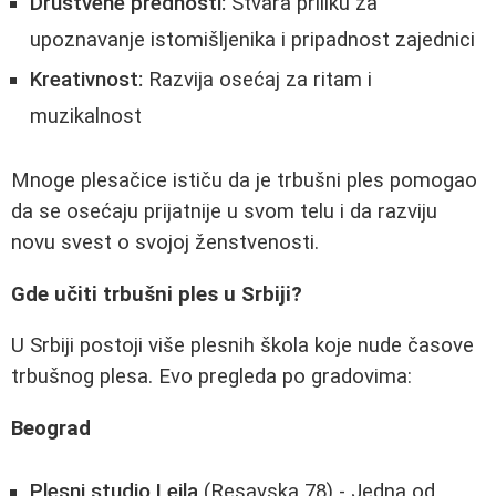
Društvene prednosti:
Stvara priliku za
upoznavanje istomišljenika i pripadnost zajednici
Kreativnost:
Razvija osećaj za ritam i
muzikalnost
Mnoge plesačice ističu da je trbušni ples pomogao
da se osećaju prijatnije u svom telu i da razviju
novu svest o svojoj ženstvenosti.
Gde učiti trbušni ples u Srbiji?
U Srbiji postoji više plesnih škola koje nude časove
trbušnog plesa. Evo pregleda po gradovima:
Beograd
Plesni studio Leila
(Resavska 78) - Jedna od