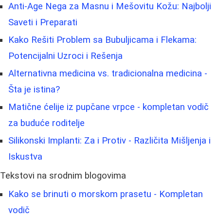
Anti-Age Nega za Masnu i Mešovitu Kožu: Najbolji
Saveti i Preparati
Kako Rešiti Problem sa Bubuljicama i Flekama:
Potencijalni Uzroci i Rešenja
Alternativna medicina vs. tradicionalna medicina -
Šta je istina?
Matične ćelije iz pupčane vrpce - kompletan vodič
za buduće roditelje
Silikonski Implanti: Za i Protiv - Različita Mišljenja i
Iskustva
Tekstovi na srodnim blogovima
Kako se brinuti o morskom prasetu - Kompletan
vodič