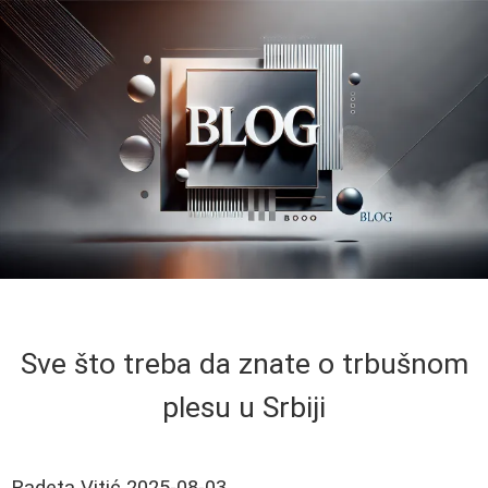
Sve što treba da znate o trbušnom
plesu u Srbiji
Radeta Vitić
2025-08-03