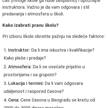
čas (mnoge škole ga nude besplatno) i upoznajte
instruktora. Važno je da vam odgovara i stil
predavanja i atmosfera u školi.
Kako izabrati pravu školu?
Pri izboru škole obratite pažnju na sledeće faktore:
Instruktor:
Da li ima iskustva i kvalifikacije?
Kako pleše i predaje?
Atmosfera:
Da li se osećate prijatno u
prostorijama i sa grupom?
Lokacija i termini:
Da li vam odgovara
udaljenost i raspored časova?
Cena:
Cene časova u Beogradu se kreću od
2000 do 3000 dinara mesečno