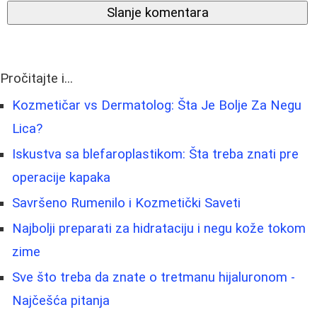
Slanje komentara
Pročitajte i...
Kozmetičar vs Dermatolog: Šta Je Bolje Za Negu
Lica?
Iskustva sa blefaroplastikom: Šta treba znati pre
operacije kapaka
Savršeno Rumenilo i Kozmetički Saveti
Najbolji preparati za hidrataciju i negu kože tokom
zime
Sve što treba da znate o tretmanu hijaluronom -
Najčešća pitanja