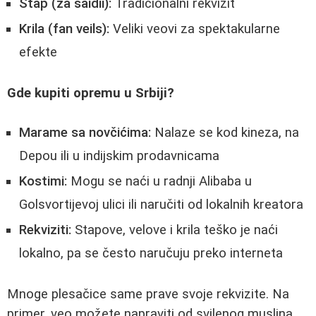
Štap (za saidii):
Tradicionalni rekvizit
Krila (fan veils):
Veliki veovi za spektakularne
efekte
Gde kupiti opremu u Srbiji?
Marame sa novčićima:
Nalaze se kod kineza, na
Depou ili u indijskim prodavnicama
Kostimi:
Mogu se naći u radnji Alibaba u
Golsvortijevoj ulici ili naručiti od lokalnih kreatora
Rekviziti:
Stapove, velove i krila teško je naći
lokalno, pa se često naručuju preko interneta
Mnoge plesačice same prave svoje rekvizite. Na
primer, veo možete napraviti od svilenog muslina