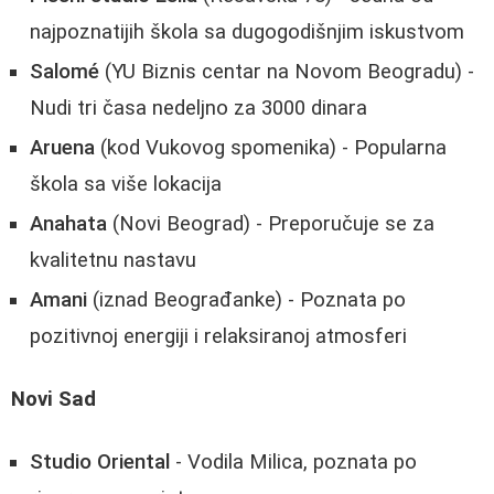
najpoznatijih škola sa dugogodišnjim iskustvom
Salomé
(YU Biznis centar na Novom Beogradu) -
Nudi tri časa nedeljno za 3000 dinara
Aruena
(kod Vukovog spomenika) - Popularna
škola sa više lokacija
Anahata
(Novi Beograd) - Preporučuje se za
kvalitetnu nastavu
Amani
(iznad Beograđanke) - Poznata po
pozitivnoj energiji i relaksiranoj atmosferi
Novi Sad
Studio Oriental
- Vodila Milica, poznata po