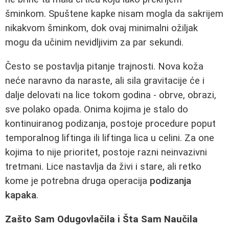
šminkom. Spuštene kapke nisam mogla da sakrijem
nikakvom šminkom, dok ovaj minimalni ožiljak
mogu da učinim nevidljivim za par sekundi.
Često se postavlja pitanje trajnosti. Nova koža
neće naravno da naraste, ali sila gravitacije će i
dalje delovati na lice tokom godina - obrve, obrazi,
sve polako opada. Onima kojima je stalo do
kontinuiranog podizanja, postoje procedure poput
temporalnog liftinga ili liftinga lica u celini. Za one
kojima to nije prioritet, postoje razni neinvazivni
tretmani. Lice nastavlja da živi i stare, ali retko
kome je potrebna druga operacija
podizanja
kapaka
.
Zašto Sam Odugovlačila i Šta Sam Naučila