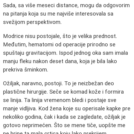
Sada, sa više meseci distance, mogu da odgovorim
na pitanja koja su me najviše interesovala sa
svežijom perspektivom.
Modrice nisu postojale, što je velika prednost.
Međutim, hematomi od operacije prirodno se
spuštaju gravitacijom. Ispod jednog oka sam imala
manju fleku nakon deset dana, koja je bila lako
prekriva šminkom.
Ožiljak, naravno, postoji. To je neizbežan deo
plastične hirurgije. Seče se komad kože i formira
se linija. Ta linija vremenom bledi i postaje sve
manje vidljiva. Kod žena koje su operisale kapke pre
nekoliko godina, čak i kada se zagledate, ožiljak je
gotovo neprimećen. Što se mene tiče, uopšte me
ne brine ta mala crtica koju lako prekrijem