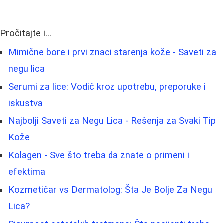
Pročitajte i...
Mimične bore i prvi znaci starenja kože - Saveti za
negu lica
Serumi za lice: Vodič kroz upotrebu, preporuke i
iskustva
Najbolji Saveti za Negu Lica - Rešenja za Svaki Tip
Kože
Kolagen - Sve što treba da znate o primeni i
efektima
Kozmetičar vs Dermatolog: Šta Je Bolje Za Negu
Lica?