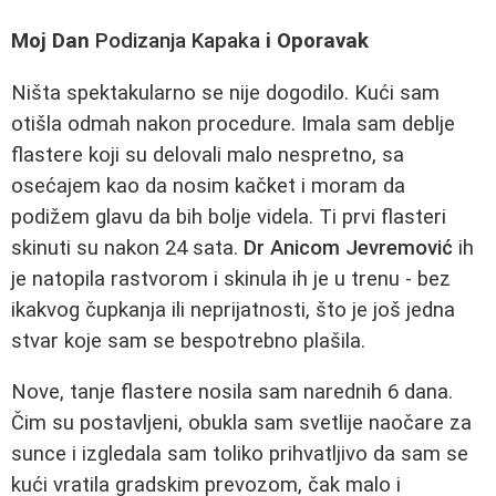
Moj Dan
Podizanja Kapaka
i Oporavak
Ništa spektakularno se nije dogodilo. Kući sam
otišla odmah nakon procedure. Imala sam deblje
flastere koji su delovali malo nespretno, sa
osećajem kao da nosim kačket i moram da
podižem glavu da bih bolje videla. Ti prvi flasteri
skinuti su nakon 24 sata.
Dr Anicom Jevremović
ih
je natopila rastvorom i skinula ih je u trenu - bez
ikakvog čupkanja ili neprijatnosti, što je još jedna
stvar koje sam se bespotrebno plašila.
Nove, tanje flastere nosila sam narednih 6 dana.
Čim su postavljeni, obukla sam svetlije naočare za
sunce i izgledala sam toliko prihvatljivo da sam se
kući vratila gradskim prevozom, čak malo i