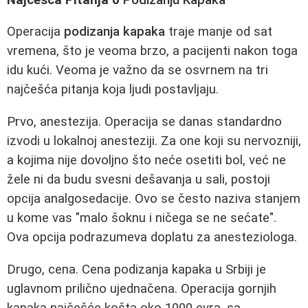
Operacija
podizanja kapaka
traje manje od sat
vremena, što je veoma brzo, a pacijenti nakon toga
idu kući. Veoma je važno da se osvrnem na tri
najčešća pitanja koja ljudi postavljaju.
Prvo, anestezija. Operacija se danas standardno
izvodi u lokalnoj anesteziji. Za one koji su nervozniji,
a kojima nije dovoljno što neće osetiti bol, već ne
žele ni da budu svesni dešavanja u sali, postoji
opcija analgosedacije. Ovo se često naziva stanjem
u kome vas "malo šoknu i ničega se ne sećate".
Ova opcija podrazumeva doplatu za anesteziologa.
Drugo, cena. Cena podizanja kapaka u Srbiji je
uglavnom prilično ujednačena. Operacija gornjih
kapaka najčešće košta oko 1000 evra, sa