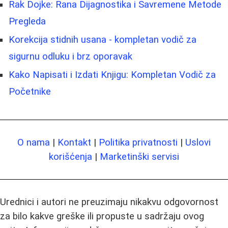
Rak Dojke: Rana Dijagnostika i Savremene Metode
Pregleda
Korekcija stidnih usana - kompletan vodič za
sigurnu odluku i brz oporavak
Kako Napisati i Izdati Knjigu: Kompletan Vodič za
Početnike
O nama
|
Kontakt
|
Politika privatnosti
|
Uslovi
korišćenja
|
Marketinški servisi
Urednici i autori ne preuzimaju nikakvu odgovornost
za bilo kakve greške ili propuste u sadržaju ovog