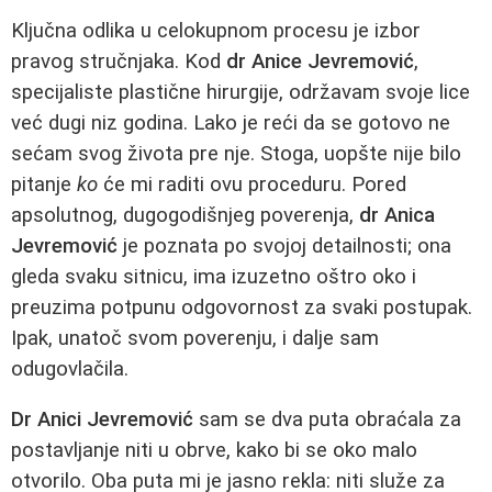
Ključna odlika u celokupnom procesu je izbor
pravog stručnjaka. Kod
dr Anice Jevremović
,
specijaliste plastične hirurgije, održavam svoje lice
već dugi niz godina. Lako je reći da se gotovo ne
sećam svog života pre nje. Stoga, uopšte nije bilo
pitanje
ko
će mi raditi ovu proceduru. Pored
apsolutnog, dugogodišnjeg poverenja,
dr Anica
Jevremović
je poznata po svojoj detailnosti; ona
gleda svaku sitnicu, ima izuzetno oštro oko i
preuzima potpunu odgovornost za svaki postupak.
Ipak, unatoč svom poverenju, i dalje sam
odugovlačila.
Dr Anici Jevremović
sam se dva puta obraćala za
postavljanje niti u obrve, kako bi se oko malo
otvorilo. Oba puta mi je jasno rekla: niti služe za