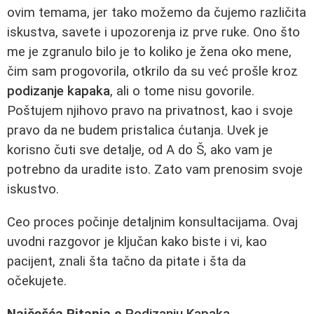
ovim temama, jer tako možemo da čujemo različita
iskustva, savete i upozorenja iz prve ruke. Ono što
me je zgranulo bilo je to koliko je žena oko mene,
čim sam progovorila, otkrilo da su već prošle kroz
podizanje kapaka
, ali o tome nisu govorile.
Poštujem njihovo pravo na privatnost, kao i svoje
pravo da ne budem pristalica ćutanja. Uvek je
korisno čuti sve detalje, od A do Š, ako vam je
potrebno da uradite isto. Zato vam prenosim svoje
iskustvo.
Ceo proces počinje detaljnim konsultacijama. Ovaj
uvodni razgovor je ključan kako biste i vi, kao
pacijent, znali šta tačno da pitate i šta da
očekujete.
Najčešća Pitanja o
Podizanju Kapaka