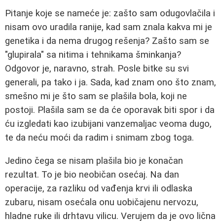
Pitanje koje se nameće je: zašto sam odugovlačila i
nisam ovo uradila ranije, kad sam znala kakva mi je
genetika i da nema drugog rešenja? Zašto sam se
"glupirala" sa nitima i tehnikama šminkanja?
Odgovor je, naravno, strah. Posle bitke su svi
generali, pa tako i ja. Sada, kad znam ono što znam,
smešno mi je što sam se plašila bola, koji ne
postoji. Plašila sam se da će oporavak biti spor i da
ću izgledati kao izubijani vanzemaljac veoma dugo,
te da neću moći da radim i snimam zbog toga.
Jedino čega se nisam plašila bio je konačan
rezultat. To je bio neobičan osećaj. Na dan
operacije, za razliku od vađenja krvi ili odlaska
zubaru, nisam osećala onu uobičajenu nervozu,
hladne ruke ili drhtavu vilicu. Verujem da je ovo lična