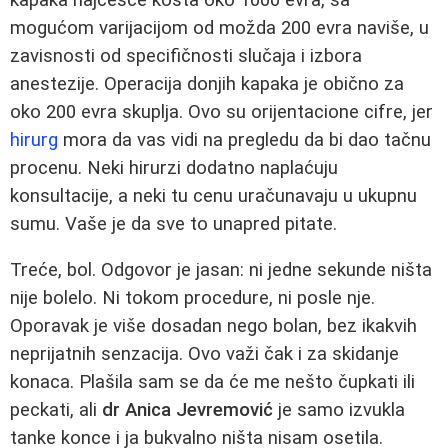
mogućom varijacijom od možda 200 evra naviše, u
zavisnosti od specifičnosti slučaja i izbora
anestezije. Operacija donjih kapaka je obično za
oko 200 evra skuplja. Ovo su orijentacione cifre, jer
hirurg
mora da vas vidi na pregledu da bi dao tačnu
procenu. Neki hirurzi dodatno naplaćuju
konsultacije, a neki tu cenu uračunavaju u ukupnu
sumu. Vaše je da sve to unapred pitate.
Treće, bol. Odgovor je jasan: ni jedne sekunde ništa
nije bolelo. Ni tokom procedure, ni posle nje.
Oporavak je više dosadan nego bolan, bez ikakvih
neprijatnih senzacija. Ovo važi čak i za skidanje
konaca. Plašila sam se da će me nešto čupkati ili
peckati, ali
dr Anica Jevremović
je samo izvukla
tanke konce i ja bukvalno ništa nisam osetila.