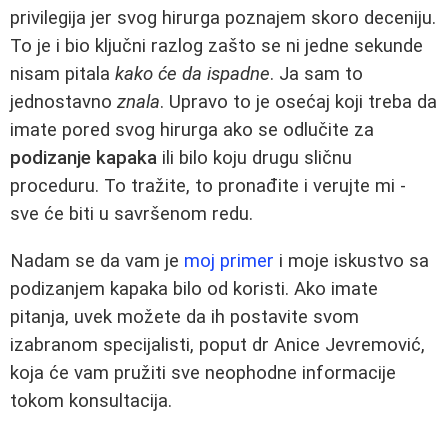
privilegija jer svog hirurga poznajem skoro deceniju.
To je i bio ključni razlog zašto se ni jedne sekunde
nisam pitala
kako će da ispadne
. Ja sam to
jednostavno
znala
. Upravo to je osećaj koji treba da
imate pored svog hirurga ako se odlučite za
podizanje kapaka
ili bilo koju drugu sličnu
proceduru. To tražite, to pronađite i verujte mi -
sve će biti u savršenom redu.
Nadam se da vam je
moj primer
i moje iskustvo sa
podizanjem kapaka bilo od koristi. Ako imate
pitanja, uvek možete da ih postavite svom
izabranom specijalisti, poput dr Anice Jevremović,
koja će vam pružiti sve neophodne informacije
tokom konsultacija.