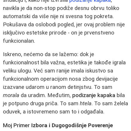
navikla je da non-stop podiže desnu obrvu toliko
automatski da više nije ni svesna tog pokreta.
Pokušava da oslobodi pogled, jer ovaj problem nije
isključivo estetske prirode - on je prvenstveno
funkcionalan.
Iskreno, nećemo da se lažemo: dok je
funkcionalnost bila važna, estetika je takođe igrala
veliku ulogu. Već sam ranije imala iskustvo sa
funkcionalnom operacijom nosa zbog devijacije
izazvane udarom u ranom detinjstvu. To sam
morala
da uradim. Međutim,
podizanje kapaka
bila
je potpuno druga priča. To sam
htela
. To sam želela
oduvek, a istovremeno sam to i odgađala.
Moj Primer
Izbora i Dugogodišnje Poverenje