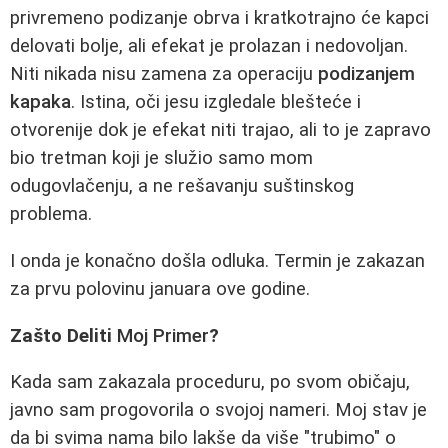
privremeno podizanje obrva i kratkotrajno će kapci
delovati bolje, ali efekat je prolazan i nedovoljan.
Niti nikada nisu zamena za operaciju
podizanjem
kapaka
. Istina, oči jesu izgledale blešteće i
otvorenije dok je efekat niti trajao, ali to je zapravo
bio tretman koji je služio samo mom
odugovlačenju, a ne rešavanju suštinskog
problema.
I onda je konačno došla odluka. Termin je zakazan
za prvu polovinu januara ove godine.
Zašto Deliti
Moj Primer
?
Kada sam zakazala proceduru, po svom običaju,
javno sam progovorila o svojoj nameri. Moj stav je
da bi svima nama bilo lakše da više "trubimo" o