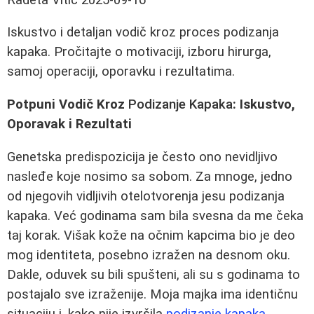
Iskustvo i detaljan vodič kroz proces podizanja
kapaka. Pročitajte o motivaciji, izboru hirurga,
samoj operaciji, oporavku i rezultatima.
Potpuni Vodič Kroz
Podizanje Kapaka
: Iskustvo,
Oporavak i Rezultati
Genetska predispozicija je često ono nevidljivo
nasleđe koje nosimo sa sobom. Za mnoge, jedno
od njegovih vidljivih otelotvorenja jesu podizanja
kapaka. Već godinama sam bila svesna da me čeka
taj korak. Višak kože na očnim kapcima bio je deo
mog identiteta, posebno izražen na desnom oku.
Dakle, oduvek su bili spušteni, ali su s godinama to
postajalo sve izraženije. Moja majka ima identičnu
situaciju i, kako nije izvršila
podizanje kapaka
,