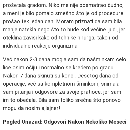
prošetala gradom. Niko me nije posmatrao čudno,
a meni je bilo pomalo smešno što je od procedure
prošao tek jedan dan. Moram priznati da sam bila
manje natekla nego što to bude kod većine ljudi, jer
oteklina zavisi kako od tehnike hirurga, tako i od
individualne reakcije organizma.
Već nakon 2-3 dana mogla sam da našminkam celo
lice osim očiju i normalno se krećem po gradu.
Nakon 7 dana skinuti su konci. Desetog dana od
operacije, već sa kompletnom šminkom, snimala
sam pitanja i odgovore za svoje pratioce, jer sam
im to obećala. Bila sam toliko srećna što ponovo
mogu da nosim ajlajner!
Pogled Unazad: Odgovori Nakon Nekoliko Meseci