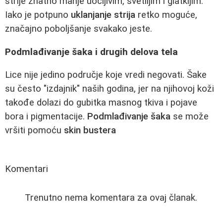
strije znatno manje uočljivim, svetlijim i glatkijim.
Iako je potpuno
uklanjanje strija
retko moguće,
značajno poboljšanje svakako jeste.
Podmlađivanje šaka i drugih delova tela
Lice nije jedino područje koje vredi negovati. Šake
su često "izdajnik" naših godina, jer na njihovoj koži
takođe dolazi do gubitka masnog tkiva i pojave
bora i pigmentacije.
Podmlađivanje šaka
se može
vršiti pomoću
skin bustera
Komentari
Trenutno nema komentara za ovaj članak.