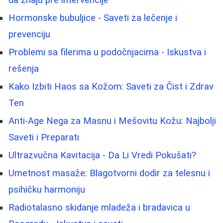
da znaju pre intervencije
Hormonske bubuljice - Saveti za lečenje i
prevenciju
Problemi sa filerima u podočnjacima - Iskustva i
rešenja
Kako Izbiti Haos sa Kožom: Saveti za Čist i Zdrav
Ten
Anti-Age Nega za Masnu i Mešovitu Kožu: Najbolji
Saveti i Preparati
Ultrazvučna Kavitacija - Da Li Vredi Pokušati?
Umetnost masaže: Blagotvorni dodir za telesnu i
psihičku harmoniju
Radiotalasno skidanje mladeža i bradavica u