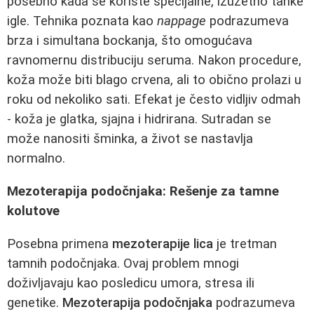
posebno kada se koriste specijalne, izuzetno tanke
igle. Tehnika poznata kao
nappage
podrazumeva
brza i simultana bockanja, što omogućava
ravnomernu distribuciju seruma. Nakon procedure,
koža može biti blago crvena, ali to obično prolazi u
roku od nekoliko sati. Efekat je često vidljiv odmah
- koža je glatka, sjajna i hidrirana. Sutradan se
može nanositi šminka, a život se nastavlja
normalno.
Mezoterapija podočnjaka: Rešenje za tamne
kolutove
Posebna primena
mezoterapije lica
je tretman
tamnih podočnjaka. Ovaj problem mnogi
doživljavaju kao posledicu umora, stresa ili
genetike.
Mezoterapija podočnjaka
podrazumeva