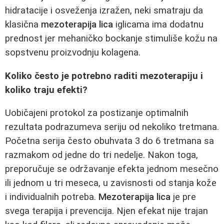
hidratacije i osveženja izražen, neki smatraju da
klasična
mezoterapija lica
iglicama ima dodatnu
prednost jer mehaničko bockanje stimuliše kožu na
sopstvenu proizvodnju kolagena.
Koliko često je potrebno raditi mezoterapiju i
koliko traju efekti?
Uobičajeni protokol za postizanje optimalnih
rezultata podrazumeva seriju od nekoliko tretmana.
Početna serija često obuhvata 3 do 6 tretmana sa
razmakom od jedne do tri nedelje. Nakon toga,
preporučuje se održavanje efekta jednom mesečno
ili jednom u tri meseca, u zavisnosti od stanja kože
i individualnih potreba.
Mezoterapija lica
je pre
svega terapija i prevencija. Njen efekat nije trajan