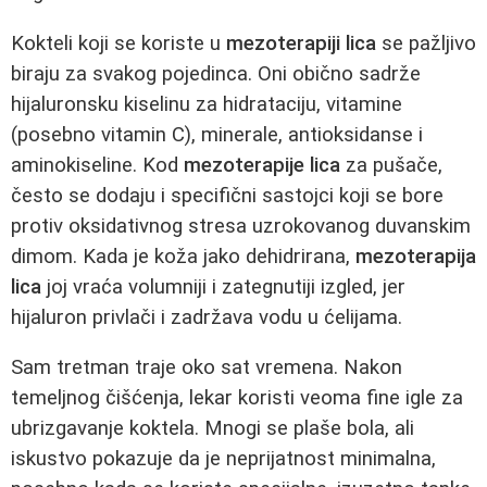
Kokteli koji se koriste u
mezoterapiji lica
se pažljivo
biraju za svakog pojedinca. Oni obično sadrže
hijaluronsku kiselinu za hidrataciju, vitamine
(posebno vitamin C), minerale, antioksidanse i
aminokiseline. Kod
mezoterapije lica
za pušače,
često se dodaju i specifični sastojci koji se bore
protiv oksidativnog stresa uzrokovanog duvanskim
dimom. Kada je koža jako dehidrirana,
mezoterapija
lica
joj vraća volumniji i zategnutiji izgled, jer
hijaluron privlači i zadržava vodu u ćelijama.
Sam tretman traje oko sat vremena. Nakon
temeljnog čišćenja, lekar koristi veoma fine igle za
ubrizgavanje koktela. Mnogi se plaše bola, ali
iskustvo pokazuje da je neprijatnost minimalna,