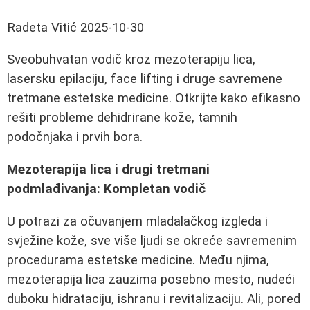
Radeta Vitić
2025-10-30
Sveobuhvatan vodič kroz mezoterapiju lica,
lasersku epilaciju, face lifting i druge savremene
tretmane estetske medicine. Otkrijte kako efikasno
rešiti probleme dehidrirane kože, tamnih
podočnjaka i prvih bora.
Mezoterapija lica i drugi tretmani
podmlađivanja: Kompletan vodič
U potrazi za očuvanjem mladalačkog izgleda i
svježine kože, sve više ljudi se okreće savremenim
procedurama estetske medicine. Među njima,
mezoterapija lica zauzima posebno mesto, nudeći
duboku hidrataciju, ishranu i revitalizaciju. Ali, pored