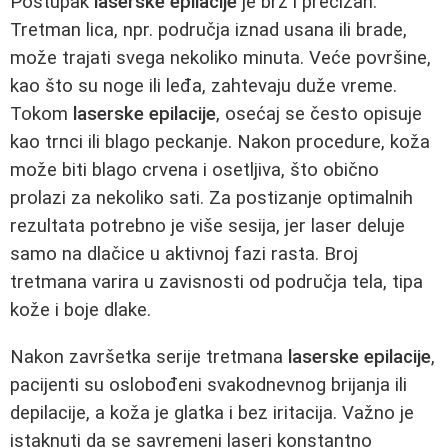
Postupak
laserske epilacije
je brz i precizan.
Tretman lica, npr. područja iznad usana ili brade,
može trajati svega nekoliko minuta. Veće površine,
kao što su noge ili leđa, zahtevaju duže vreme.
Tokom
laserske epilacije
, osećaj se često opisuje
kao trnci ili blago peckanje. Nakon procedure, koža
može biti blago crvena i osetljiva, što obično
prolazi za nekoliko sati. Za postizanje optimalnih
rezultata potrebno je više sesija, jer laser deluje
samo na dlačice u aktivnoj fazi rasta. Broj
tretmana varira u zavisnosti od područja tela, tipa
kože i boje dlake.
Nakon završetka serije tretmana
laserske epilacije
,
pacijenti su oslobođeni svakodnevnog brijanja ili
depilacije, a koža je glatka i bez iritacija. Važno je
istaknuti da se savremeni laseri konstantno