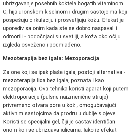
ubrizgavanje posebnih koktela bogatih vitaminom
C, hijaluronskom kiselinom i drugim sastojcima koji
pospešuju cirkulaciju i prosvetljuju kožu. Efekat je
uporediv sa onim kada ste se dobro naspavali i
odmorili - podočnjaci su svetliji, a koža oko očiju
izgleda osveženo i podmlađeno.
Mezoterapija bez igala: Mezoporacija
Za one koji se ipak plaše igala, postoji alternativa -
mezoterapija lica
bez igala, poznata i kao
mezoporacija. Ova tehnika koristi aparat koji putem
elektroporacije (pulsne naizmenične struje)
privremeno otvara pore u koži, omogućavajući
aktivnim sastojcima da prodru u dublje slojeve.
Koristi se specijalni gel, čiji je sastav identičan
onom koji se ubrizgava iglicama. Iako je efekat