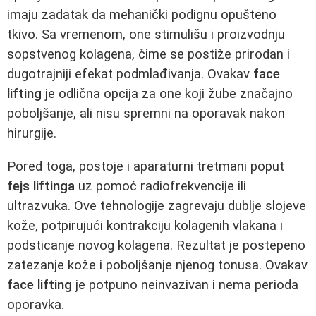
imaju zadatak da mehanički podignu opušteno
tkivo. Sa vremenom, one stimulišu i proizvodnju
sopstvenog kolagena, čime se postiže prirodan i
dugotrajniji efekat podmlađivanja. Ovakav
face
lifting
je odlična opcija za one koji žube značajno
poboljšanje, ali nisu spremni na oporavak nakon
hirurgije.
Pored toga, postoje i aparaturni tretmani poput
fejs liftinga
uz pomoć radiofrekvencije ili
ultrazvuka. Ove tehnologije zagrevaju dublje slojeve
kože, potpirujući kontrakciju kolagenih vlakana i
podsticanje novog kolagena. Rezultat je postepeno
zatezanje kože i poboljšanje njenog tonusa. Ovakav
face lifting
je potpuno neinvazivan i nema perioda
oporavka.