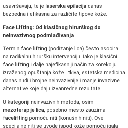
usavršavaju, te je
laserska epilacija
danas
bezbedna i efikasna za različite tipove kože.
Face Lifting: Od klasičnog hirurškog do
neinvazivnog podmlađivanja
Termin
face lifting
(podizanje lica) često asocira
na radikalnu hiruršku intervenciju. Iako je klasični
face lifting
i dalje najefikasniji način za korekciju
izraženog opuštanja kože i tkiva, estetska medicina
danas nudi i brojne neinvazivnije i manje invazivne
alternative koje daju izvanredne rezultate.
U kategoriji neinvazivnih metoda, osim
mezoterapije lica
, posebno mesto zauzima
facelifting
pomoću niti (konušnih niti). Ove
specijalne niti se uvode ispod kože pomoću igala i