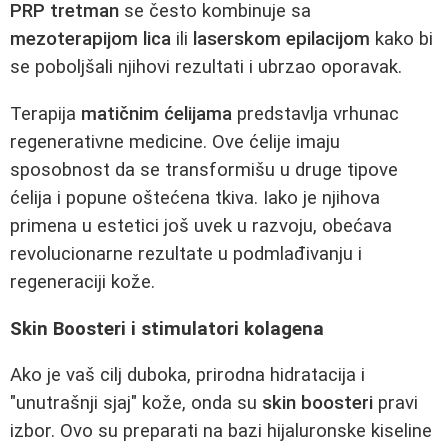
PRP tretman
se često kombinuje sa
mezoterapijom lica
ili
laserskom epilacijom
kako bi
se poboljšali njihovi rezultati i ubrzao oporavak.
Terapija
matičnim ćelijama
predstavlja vrhunac
regenerativne medicine. Ove ćelije imaju
sposobnost da se transformišu u druge tipove
ćelija i popune oštećena tkiva. Iako je njihova
primena u estetici još uvek u razvoju, obećava
revolucionarne rezultate u podmlađivanju i
regeneraciji kože.
Skin Boosteri i stimulatori kolagena
Ako je vaš cilj duboka, prirodna hidratacija i
"unutrašnji sjaj" kože, onda su
skin boosteri
pravi
izbor. Ovo su preparati na bazi hijaluronske kiseline