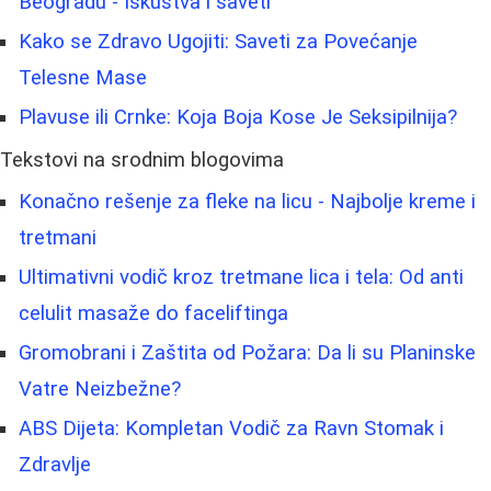
Beogradu - Iskustva i saveti
Kako se Zdravo Ugojiti: Saveti za Povećanje
Telesne Mase
Plavuse ili Crnke: Koja Boja Kose Je Seksipilnija?
Tekstovi na srodnim blogovima
Konačno rešenje za fleke na licu - Najbolje kreme i
tretmani
Ultimativni vodič kroz tretmane lica i tela: Od anti
celulit masaže do faceliftinga
Gromobrani i Zaštita od Požara: Da li su Planinske
Vatre Neizbežne?
ABS Dijeta: Kompletan Vodič za Ravn Stomak i
Zdravlje