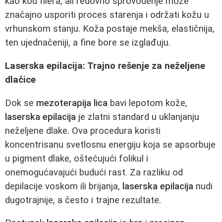
kao kod filera, ali redovno sprovodenje može
značajno usporiti proces starenja i održati kožu u
vrhunskom stanju. Koža postaje mekša, elastičnija,
ten ujednačeniji, a fine bore se izglađuju.
Laserska epilacija: Trajno rešenje za neželjene
dlačice
Dok se
mezoterapija lica
bavi lepotom kože,
laserska epilacija
je zlatni standard u uklanjanju
neželjene dlake. Ova procedura koristi
koncentrisanu svetlosnu energiju koja se apsorbuje
u pigment dlake, oštećujući folikul i
onemogućavajući budući rast. Za razliku od
depilacije voskom ili brijanja,
laserska epilacija
nudi
dugotrajnije, a često i trajne rezultate.