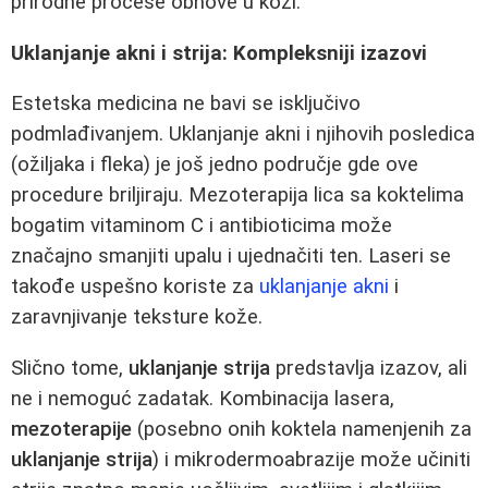
prirodne procese obnove u koži.
Uklanjanje akni i strija: Kompleksniji izazovi
Estetska medicina ne bavi se isključivo
podmlađivanjem. Uklanjanje akni i njihovih posledica
(ožiljaka i fleka) je još jedno područje gde ove
procedure briljiraju. Mezoterapija lica sa koktelima
bogatim vitaminom C i antibioticima može
značajno smanjiti upalu i ujednačiti ten. Laseri se
takođe uspešno koriste za
uklanjanje akni
i
zaravnjivanje teksture kože.
Slično tome,
uklanjanje strija
predstavlja izazov, ali
ne i nemoguć zadatak. Kombinacija lasera,
mezoterapije
(posebno onih koktela namenjenih za
uklanjanje strija
) i mikrodermoabrazije može učiniti