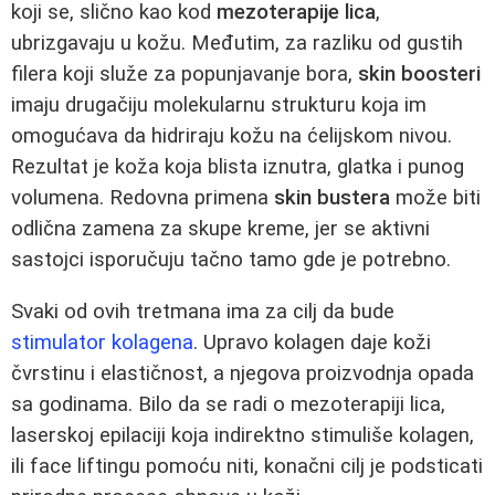
koji se, slično kao kod
mezoterapije lica
,
ubrizgavaju u kožu. Međutim, za razliku od gustih
filera koji služe za popunjavanje bora,
skin boosteri
imaju drugačiju molekularnu strukturu koja im
omogućava da hidriraju kožu na ćelijskom nivou.
Rezultat je koža koja blista iznutra, glatka i punog
volumena. Redovna primena
skin bustera
može biti
odlična zamena za skupe kreme, jer se aktivni
sastojci isporučuju tačno tamo gde je potrebno.
Svaki od ovih tretmana ima za cilj da bude
stimulator kolagena
. Upravo kolagen daje koži
čvrstinu i elastičnost, a njegova proizvodnja opada
sa godinama. Bilo da se radi o mezoterapiji lica,
laserskoj epilaciji koja indirektno stimuliše kolagen,
ili face liftingu pomoću niti, konačni cilj je podsticati