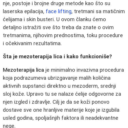
nje, postoje i brojne druge metode kao što su
laserska epilacija,
face lifting
, tretmani sa matičnim
ćelijama i skin busteri. U ovom članku ćemo
detaljno istražiti sve što treba da znate o ovim
tretmanima, njihovim prednostima, toku procedure
i očekivanim rezultatima.
Šta je mezoterapija lica i kako funkcioniše?
Mezoterapija lica
je minimalno invazivna procedura
koja podrazumeva ubrizgavanje malih količina
aktivnih supstanci direktno u mezoderm, srednji
sloj kože. Upravo tu se nalaze ćelije odgovorne za
njen izgled i zdravlje. Cilj je da se koži ponovo
dostave sve one hranljive materije koje je izgubila
usled godina, spoljašnjih faktora ili neadekvantne
nege.