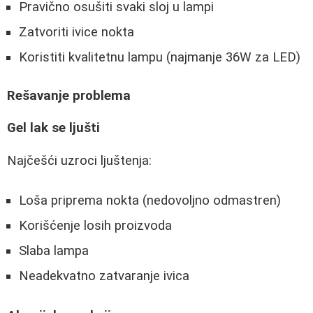
Pravično osušiti svaki sloj u lampi
Zatvoriti ivice nokta
Koristiti kvalitetnu lampu (najmanje 36W za LED)
Rešavanje problema
Gel lak se ljušti
Najčešći uzroci ljuštenja:
Loša priprema nokta (nedovoljno odmastren)
Korišćenje losih proizvoda
Slaba lampa
Neadekvatno zatvaranje ivica