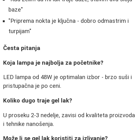
baze"
"Priprema nokta je ključna - dobro odmastrim i
turpijam"
Česta pitanja
Koja lampa je najbolja za početnike?
LED lampa od 48W je optimalan izbor - brzo suši i
pristupačna je po ceni.
Koliko dugo traje gel lak?
U proseku 2-3 nedelje, zavisi od kvaliteta proizvoda
i tehnike nanošenja.
Može li se gel lak koristiti za izlivanje?