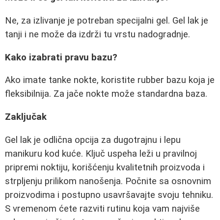
Ne, za izlivanje je potreban specijalni gel. Gel lak je
tanji i ne može da izdrži tu vrstu nadogradnje.
Kako izabrati pravu bazu?
Ako imate tanke nokte, koristite rubber bazu koja je
fleksibilnija. Za jače nokte može standardna baza.
Zaključak
Gel lak je odlična opcija za dugotrajnu i lepu
manikuru kod kuće. Ključ uspeha leži u pravilnoj
pripremi noktiju, korišćenju kvalitetnih proizvoda i
strpljenju prilikom nanošenja. Počnite sa osnovnim
proizvodima i postupno usavršavajte svoju tehniku.
S vremenom ćete razviti rutinu koja vam najviše