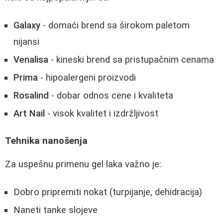
Galaxy
- domaći brend sa širokom paletom
nijansi
Venalisa
- kineski brend sa pristupačnim cenama
Prima
- hipoalergeni proizvodi
Rosalind
- dobar odnos cene i kvaliteta
Art Nail
- visok kvalitet i izdržljivost
Tehnika nanošenja
Za uspešnu primenu gel laka važno je:
Dobro pripremiti nokat (turpijanje, dehidracija)
Naneti tanke slojeve