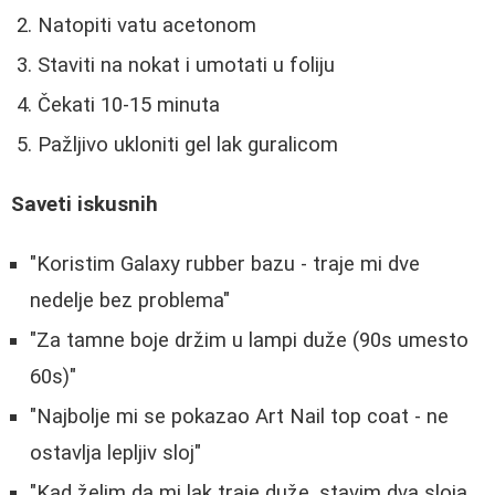
Natopiti vatu acetonom
Staviti na nokat i umotati u foliju
Čekati 10-15 minuta
Pažljivo ukloniti gel lak guralicom
Saveti iskusnih
"Koristim Galaxy rubber bazu - traje mi dve
nedelje bez problema"
"Za tamne boje držim u lampi duže (90s umesto
60s)"
"Najbolje mi se pokazao Art Nail top coat - ne
ostavlja lepljiv sloj"
"Kad želim da mi lak traje duže, stavim dva sloja