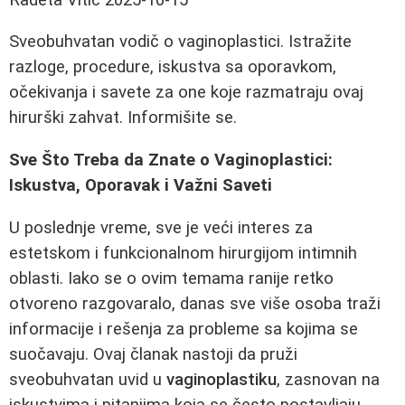
Sveobuhvatan vodič o vaginoplastici. Istražite
razloge, procedure, iskustva sa oporavkom,
očekivanja i savete za one koje razmatraju ovaj
hirurški zahvat. Informišite se.
Sve Što Treba da Znate o Vaginoplastici:
Iskustva, Oporavak i Važni Saveti
U poslednje vreme, sve je veći interes za
estetskom i funkcionalnom hirurgijom intimnih
oblasti. Iako se o ovim temama ranije retko
otvoreno razgovaralo, danas sve više osoba traži
informacije i rešenja za probleme sa kojima se
suočavaju. Ovaj članak nastoji da pruži
sveobuhvatan uvid u
vaginoplastiku
, zasnovan na
iskustvima i pitanjima koja se često postavljaju.