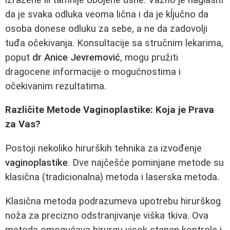
da je svaka odluka veoma lična i da je kĺjučno da
osoba donese odluku za sebe, a ne da zadovolji
tuđa očekivanja. Konsultacije sa stručnim lekarima,
poput
dr Anice Jevremović
, mogu pružiti
dragocene informacije o mogućnostima i
očekivanim rezultatima.
Različite Metode Vaginoplastike: Koja je Prava
za Vas?
Postoji nekoliko hirurških tehnika za izvođenje
vaginoplastike
. Dve najčešće pominjane metode su
klasična (tradicionalna) metoda i laserska metoda.
Klasična metoda podrazumeva upotrebu hirurškog
noža za precizno odstranjivanje viška tkiva. Ova
metoda omogućava hirurgu visok stepen kontrole i