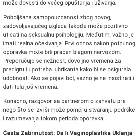
može dovesti do većeg opuštanja i uživanja.
Poboljšana samopouzdanost zbog novog,
zadovoljavajućeg izgleda takođe može pozitivno
uticati na seksualnu psihologiju. Međutim, važno je
imati realna očekivanja. Prvi odnos nakon potpunog
oporavka može biti praćen blagom nervozom.
Preporučuje se nežnost, dovoljno vremena za
predigru i upotreba lubrikanta kako bi se osigurala
udobnost. Ako se pojavi bol, važno je ne insistirati i
dati telu još vremena.
Konačno, razgovor sa partnerom o zahvatu pre
nego što se izvrši može pomći u stvaranju podrške
i razumevanja tokom perioda oporavka.
Česta Zabrinutost: Da li Vaginoplastika Uklanja