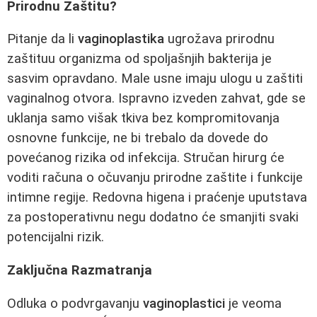
Prirodnu Zaštitu?
Pitanje da li
vaginoplastika
ugrožava prirodnu
zaštituu organizma od spoljašnjih bakterija je
sasvim opravdano. Male usne imaju ulogu u zaštiti
vaginalnog otvora. Ispravno izveden zahvat, gde se
uklanja samo višak tkiva bez kompromitovanja
osnovne funkcije, ne bi trebalo da dovede do
povećanog rizika od infekcija. Stručan hirurg će
voditi računa o očuvanju prirodne zaštite i funkcije
intimne regije. Redovna higena i praćenje uputstava
za postoperativnu negu dodatno će smanjiti svaki
potencijalni rizik.
Zaključna Razmatranja
Odluka o podvrgavanju
vaginoplastici
je veoma