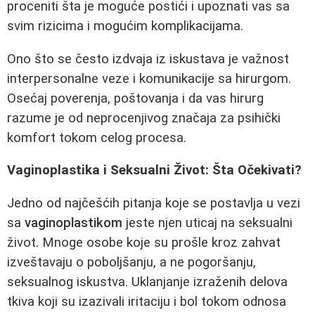
proceniti šta je moguće postići i upoznati vas sa
svim rizicima i mogućim komplikacijama.
Ono što se često izdvaja iz iskustava je važnost
interpersonalne veze i komunikacije sa hirurgom.
Osećaj poverenja, poštovanja i da vas hirurg
razume je od neprocenjivog značaja za psihički
komfort tokom celog procesa.
Vaginoplastika i Seksualni Život: Šta Očekivati?
Jedno od najčešćih pitanja koje se postavlja u vezi
sa
vaginoplastikom
jeste njen uticaj na seksualni
život. Mnoge osobe koje su prošle kroz zahvat
izveštavaju o poboljšanju, a ne pogoršanju,
seksualnog iskustva. Uklanjanje izraženih delova
tkiva koji su izazivali iritaciju i bol tokom odnosa