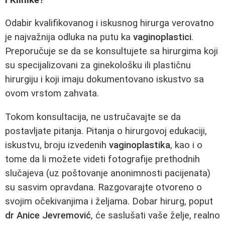
Odabir kvalifikovanog i iskusnog hirurga verovatno
je najvažnija odluka na putu ka
vaginoplastici
.
Preporučuje se da se konsultujete sa hirurgima koji
su specijalizovani za ginekološku ili plastičnu
hirurgiju i koji imaju dokumentovano iskustvo sa
ovom vrstom zahvata.
Tokom konsultacija, ne ustručavajte se da
postavljate pitanja. Pitanja o hirurgovoj edukaciji,
iskustvu, broju izvedenih
vaginoplastika
, kao i o
tome da li možete videti fotografije prethodnih
slučajeva (uz poštovanje anonimnosti pacijenata)
su sasvim opravdana. Razgovarajte otvoreno o
svojim očekivanjima i željama. Dobar hirurg, poput
dr Anice Jevremović
, će saslušati vaše želje, realno