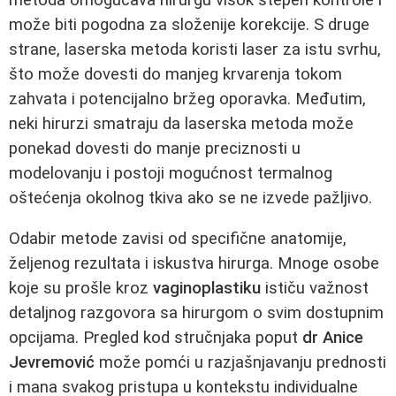
može biti pogodna za složenije korekcije. S druge
strane, laserska metoda koristi laser za istu svrhu,
što može dovesti do manjeg krvarenja tokom
zahvata i potencijalno bržeg oporavka. Međutim,
neki hirurzi smatraju da laserska metoda može
ponekad dovesti do manje preciznosti u
modelovanju i postoji mogućnost termalnog
oštećenja okolnog tkiva ako se ne izvede pažljivo.
Odabir metode zavisi od specifične anatomije,
željenog rezultata i iskustva hirurga. Mnoge osobe
koje su prošle kroz
vaginoplastiku
ističu važnost
detaljnog razgovora sa hirurgom o svim dostupnim
opcijama. Pregled kod stručnjaka poput
dr Anice
Jevremović
može pomći u razjašnjavanju prednosti
i mana svakog pristupa u kontekstu individualne