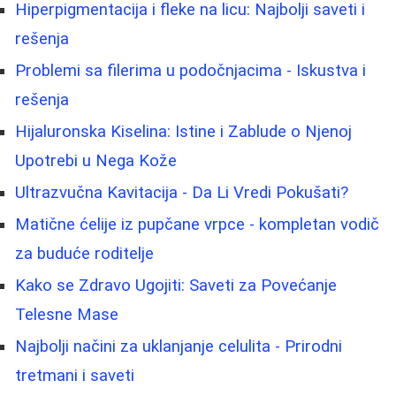
Hiperpigmentacija i fleke na licu: Najbolji saveti i
rešenja
Problemi sa filerima u podočnjacima - Iskustva i
rešenja
Hijaluronska Kiselina: Istine i Zablude o Njenoj
Upotrebi u Nega Kože
Ultrazvučna Kavitacija - Da Li Vredi Pokušati?
Matične ćelije iz pupčane vrpce - kompletan vodič
za buduće roditelje
Kako se Zdravo Ugojiti: Saveti za Povećanje
Telesne Mase
Najbolji načini za uklanjanje celulita - Prirodni
tretmani i saveti