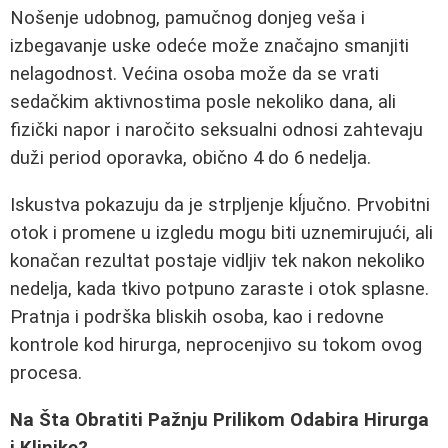
Nošenje udobnog, pamučnog donjeg veša i
izbegavanje uske odeće može značajno smanjiti
nelagodnost. Većina osoba može da se vrati
sedačkim aktivnostima posle nekoliko dana, ali
fizički napor i naročito seksualni odnosi zahtevaju
duži period oporavka, obično 4 do 6 nedelja.
Iskustva pokazuju da je strpljenje kĺjučno. Prvobitni
otok i promene u izgledu mogu biti uznemirujući, ali
konačan rezultat postaje vidljiv tek nakon nekoliko
nedelja, kada tkivo potpuno zaraste i otok splasne.
Pratnja i podrška bliskih osoba, kao i redovne
kontrole kod hirurga, neprocenjivo su tokom ovog
procesa.
Na Šta Obratiti Pažnju Prilikom Odabira Hirurga
i Klinike?