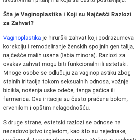
Šta je Vaginoplastika i Koji su Najčešći Razlozi
za Zahvat?
Vaginoplastika
je hirurški zahvat koji podrazumeva
korekciju i remodeliranje ženskih spoljnih genitalija,
najčešće malih usana (labia minora). Razlozi za
ovakav zahvat mogu biti funkcionalni ili estetski.
Mnoge osobe se odlučuju za vaginoplastiku zbog
stalnih iritacija tokom seksualnih odnosa, vožnje
bicikla, nošenja uske odeće, tanga gaćica ili
farmerica. Ove iritacije su često praćene bolom,
crvenilom i opštim nelagodnošću.
S druge strane, estetski razlozi se odnose na
nezadovoljstvo izgledom, kao što su nejednake,
izražene ili tamnije obojene usne. Važno je naglasiti