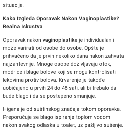
situacije.
Kako Izgleda Oporavak Nakon Vaginoplastike?
Realna Iskustva
Oporavak nakon
vaginoplastike
je individualan i
može varirati od osobe do osobe. Opšte je
prihvaćeno da je prvih nekoliko dana nakon zahvata
najzahtevnije. Mnoge osobe doživljavaju otok,
modrice i blage bolove koji se mogu kontrolisati
lekovima protiv bolova. Krvarenje je takođe
uobičajeno u prvih 24 do 48 sati, ali bi trebalo da
bude blago i da se postepeno smanjuje.
Higena je od suštinskog značaja tokom oporavka.
Preporučuje se blago ispiranje toplom vodom
nakon svakog odlaska u toalet, uz pažljivo sušenje.