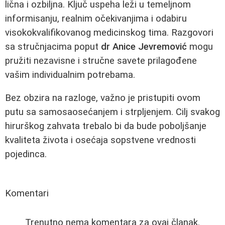
lična i ozbiljna. Kĺjuč uspeha leži u temeljnom
informisanju, realnim očekivanjima i odabiru
visokokvalifikovanog medicinskog tima. Razgovori
sa stručnjacima poput
dr Anice Jevremović
mogu
pružiti nezavisne i stručne savete prilagođene
vašim individualnim potrebama.
Bez obzira na razloge, važno je pristupiti ovom
putu sa samosaosećanjem i strpljenjem. Cilj svakog
hirurškog zahvata trebalo bi da bude poboljšanje
kvaliteta života i osećaja sopstvene vrednosti
pojedinca.
Komentari
Trenutno nema komentara za ovaj članak.