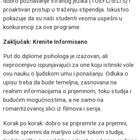
dobro poznavanje stranog jezika (TOEFL/IELTS) i
proaktivan pristup u traženju stipendija. Iskustvo
pokazuje da su naši studenti veoma uspešni u
konkurenciji za ove programe.
Zaključak: Krenite Informisano
Put do diplome psihologa je izazovan, ali
neprocenjivo ispunjavajući za one koju istinski vole
ovu nauku o ljudskom umu i ponašanju. Odluka o
upisu treba da bude temeljna, zasnovana na
realnim informacijama o prijemnom, toku studija i
budućim mogućnostima, a ne samo na
romantizovanoj slici iz filmova i serija.
Korak po korak: dobro se pripremite za prijemni,
budite spremni da marljivo učite tokom studija,