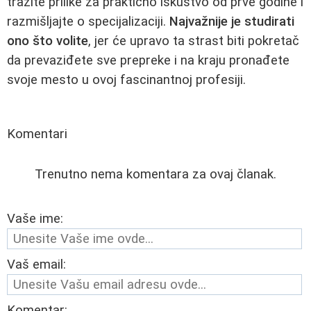
tražite prilike za praktično iskustvo od prve godine i
razmišljajte o specijalizaciji.
Najvažnije je studirati
ono što volite
, jer će upravo ta strast biti pokretač
da prevaziđete sve prepreke i na kraju pronađete
svoje mesto u ovoj fascinantnoj profesiji.
Komentari
Trenutno nema komentara za ovaj članak.
Vaše ime:
Vaš email:
Komentar: