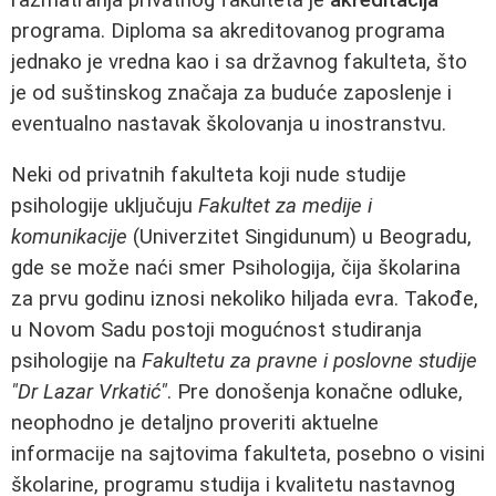
programa. Diploma sa akreditovanog programa
jednako je vredna kao i sa državnog fakulteta, što
je od suštinskog značaja za buduće zaposlenje i
eventualno nastavak školovanja u inostranstvu.
Neki od privatnih fakulteta koji nude studije
psihologije uključuju
Fakultet za medije i
komunikacije
(Univerzitet Singidunum) u Beogradu,
gde se može naći smer Psihologija, čija školarina
za prvu godinu iznosi nekoliko hiljada evra. Takođe,
u Novom Sadu postoji mogućnost studiranja
psihologije na
Fakultetu za pravne i poslovne studije
"Dr Lazar Vrkatić"
. Pre donošenja konačne odluke,
neophodno je detaljno proveriti aktuelne
informacije na sajtovima fakulteta, posebno o visini
školarine, programu studija i kvalitetu nastavnog