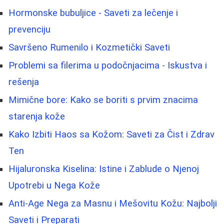
Hormonske bubuljice - Saveti za lečenje i
prevenciju
Savršeno Rumenilo i Kozmetički Saveti
Problemi sa filerima u podočnjacima - Iskustva i
rešenja
Mimične bore: Kako se boriti s prvim znacima
starenja kože
Kako Izbiti Haos sa Kožom: Saveti za Čist i Zdrav
Ten
Hijaluronska Kiselina: Istine i Zablude o Njenoj
Upotrebi u Nega Kože
Anti-Age Nega za Masnu i Mešovitu Kožu: Najbolji
Saveti i Preparati