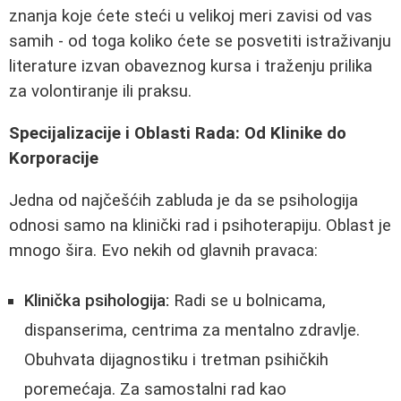
znanja koje ćete steći u velikoj meri zavisi od vas
samih - od toga koliko ćete se posvetiti istraživanju
literature izvan obaveznog kursa i traženju prilika
za volontiranje ili praksu.
Specijalizacije i Oblasti Rada: Od Klinike do
Korporacije
Jedna od najčešćih zabluda je da se psihologija
odnosi samo na klinički rad i psihoterapiju. Oblast je
mnogo šira. Evo nekih od glavnih pravaca:
Klinička psihologija:
Radi se u bolnicama,
dispanserima, centrima za mentalno zdravlje.
Obuhvata dijagnostiku i tretman psihičkih
poremećaja. Za samostalni rad kao