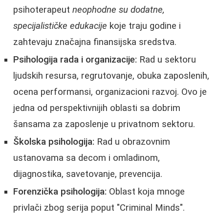
psihoterapeut
neophodne su dodatne,
specijalističke edukacije
koje traju godine i
zahtevaju značajna finansijska sredstva.
Psihologija rada i organizacije:
Rad u sektoru
ljudskih resursa, regrutovanje, obuka zaposlenih,
ocena performansi, organizacioni razvoj. Ovo je
jedna od perspektivnijih oblasti sa dobrim
šansama za zaposlenje u privatnom sektoru.
Školska psihologija:
Rad u obrazovnim
ustanovama sa decom i omladinom,
dijagnostika, savetovanje, prevencija.
Forenzička psihologija:
Oblast koja mnoge
privlači zbog serija poput "Criminal Minds".