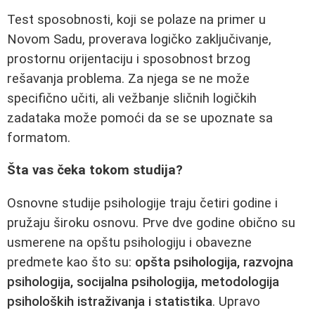
Test sposobnosti, koji se polaze na primer u
Novom Sadu, proverava logičko zaključivanje,
prostornu orijentaciju i sposobnost brzog
rešavanja problema. Za njega se ne može
specifično učiti, ali vežbanje sličnih logičkih
zadataka može pomoći da se se upoznate sa
formatom.
Šta vas čeka tokom studija?
Osnovne studije psihologije traju četiri godine i
pružaju široku osnovu. Prve dve godine obično su
usmerene na opštu psihologiju i obavezne
predmete kao što su:
opšta psihologija, razvojna
psihologija, socijalna psihologija, metodologija
psiholoških istraživanja i statistika
. Upravo