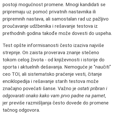
postoji mogućnost promene. Mnogi kandidati se
pripremaju uz pomoć privatnih nastavnika ili
pripremnih nastava, ali samostalan rad uz pažljivo
proučavanje udžbenika i rešavanje testova iz
prethodnih godina takođe može dovesti do uspeha.
Test opšte informisanosti često izaziva najviše
strepnje. On zaista proverava znanje stečeno
tokom celog života - od književnosti i istorije do
sporta i aktuelnih dešavanja. Nemoguće je "naučiti"
ceo TOI, ali sistematsko praćenje vesti, čitanje
enciklopedija i rešavanje starih testova može
značajno povećati šanse. Važno je
ostati pribran i
odgovarati onako kako vam prvo padne na pamet
,
jer previše razmišljanja često dovede do promene
tačnog odgovora.