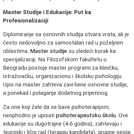
Master Studije i Edukacije: Put ka
Profesionalizaciji
Diplomiranje sa osnovnih studija otvara vrata, ali je
često nedovoljno za samostalan rad u poželjnim
oblastima.
Master studije
su sledeći korak ka
specijalizaciji. Na Filozofskom fakultetu u
Beogradu postoje master programi za kliničku,
istraživačku, organizacionu i školsku psihologiju.
Upis na master zahteva završene osnovne studije,
a ponekad i polaganje dodatnog prijemnog.
Za one koji žele da se bave psihoterapijom,
neophodno je upisati
psihoterapeutsku školu
. Ove
edukacije su dugotrajne (4-6 godina), zahtevaju i
teorijski i lični rad (terapiju kandidata), grupne sesije