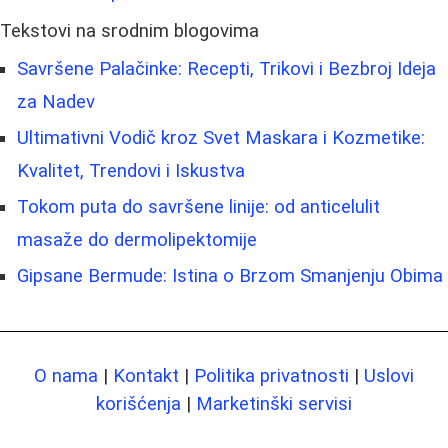
Tekstovi na srodnim blogovima
Savršene Palačinke: Recepti, Trikovi i Bezbroj Ideja
za Nadev
Ultimativni Vodič kroz Svet Maskara i Kozmetike:
Kvalitet, Trendovi i Iskustva
Tokom puta do savršene linije: od anticelulit
masaže do dermolipektomije
Gipsane Bermude: Istina o Brzom Smanjenju Obima
O nama
|
Kontakt
|
Politika privatnosti
|
Uslovi
korišćenja
|
Marketinški servisi