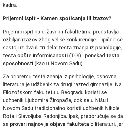
kadra.
Prijemni ispit - Kamen spoticanja ili izazov?
Prijemni ispit na državnim fakultetima predstavlja
ozbiljan izazov zbog velike konkurencije. Tipično se
sastoji iz dva ili tri dela:
testa znanja iz psihologije
,
testa opšte informisanosti
(TOI) i ponekad
testa
sposobnosti
(kao u Novom Sadu).
Za pripremu testa znanja iz psihologije, osnovna
literatura je udžbenik za drugi razred gimnazije. Na
Filozofskom fakultetu u Beogradu koristi se
udžbenik Ljubomira Žiropađe, dok se u Nišu i
Novom Sadu tradicionalno koristi udžbenik Nikole
Rota i Slavoljuba Radonjića. Ipak, preporučuje se da
se
proveri najnovija objava fakulteta
o literaturi, jer