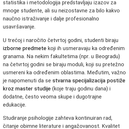
statistika i metodologija predstavljaju izazov za
mnoge studente, ali su neizostavne za bilo kakvo
naučno istraživanje i dalje profesionalno
usavršavanje.
U trećoj i naročito četvrtoj godini, studenti biraju
izborne predmete
koji ih usmeravaju ka određenim
granama. Na nekim fakultetima (npr. u Beogradu)
na četvrtoj godini se biraju moduli, koji su pretežno
usmereni ka određenim oblastima. Međutim, važno
je napomenuti da se
stvarna specijalizacija postiže
kroz master studije
(koje traju godinu dana) i
dodatne, često veoma skupe i dugotrajne
edukacije.
Studiranje psihologije zahteva kontinuiran rad,
čitanje obimne literature i angažovanost. Kvalitet