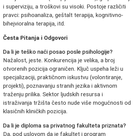
i superviziju, a troškovi su visoki. Postoje različiti
pravci: psihoanaliza, geštalt terapija, kognitivno-
bihejvioralna terapija, itd.
Česta Pitanja i Odgovori
Da li je teško naći posao posle psihologije?
Nažalost, jeste. Konkurencija je velika, a broj
otvorenih pozicija ograničen. Ključ uspeha leži u
specjalizaciji, praktičnom iskustvu (volontiranje,
projekti), poznavanju stranih jezika i aktivnom
traženju prilika. Sektor ljudskih resursa i
istraživanja tržišta često nude više mogućnosti od
klasičnih kliničkih pozicija.
Da li je diploma sa privatnog fakulteta priznata?
Da, pod uslovom da je fakultet i program