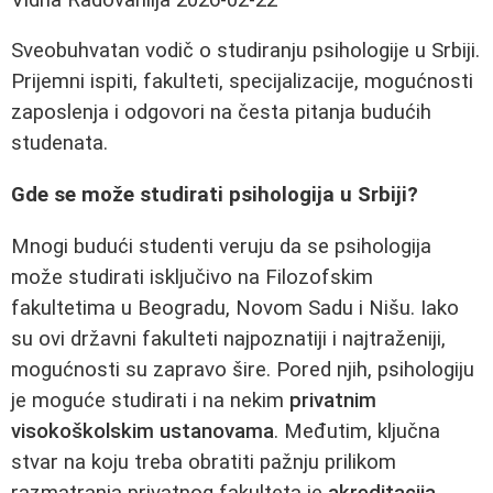
Sveobuhvatan vodič o studiranju psihologije u Srbiji.
Prijemni ispiti, fakulteti, specijalizacije, mogućnosti
zaposlenja i odgovori na česta pitanja budućih
studenata.
Gde se može studirati psihologija u Srbiji?
Mnogi budući studenti veruju da se psihologija
može studirati isključivo na Filozofskim
fakultetima u Beogradu, Novom Sadu i Nišu. Iako
su ovi državni fakulteti najpoznatiji i najtraženiji,
mogućnosti su zapravo šire. Pored njih, psihologiju
je moguće studirati i na nekim
privatnim
visokoškolskim ustanovama
. Međutim, ključna
stvar na koju treba obratiti pažnju prilikom
razmatranja privatnog fakulteta je
akreditacija