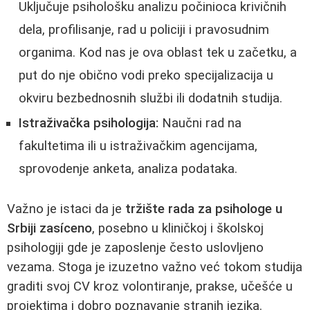
Uključuje psihološku analizu počinioca krivičnih
dela, profilisanje, rad u policiji i pravosudnim
organima. Kod nas je ova oblast tek u začetku, a
put do nje obično vodi preko specijalizacija u
okviru bezbednosnih službi ili dodatnih studija.
Istraživačka psihologija:
Naučni rad na
fakultetima ili u istraživačkim agencijama,
sprovodenje anketa, analiza podataka.
Važno je istaci da je
tržište rada za psihologe u
Srbiji zasíceno
, posebno u kliničkoj i školskoj
psihologiji gde je zaposlenje često uslovljeno
vezama. Stoga je izuzetno važno već tokom studija
graditi svoj CV kroz volontiranje, prakse, učešće u
projektima i dobro poznavanje stranih jezika.