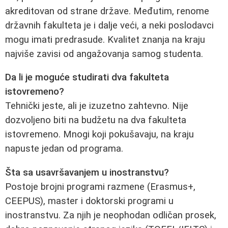
akreditovan od strane države. Međutim, renome
državnih fakulteta je i dalje veći, a neki poslodavci
mogu imati predrasude. Kvalitet znanja na kraju
najviše zavisi od angažovanja samog studenta.
Da li je moguće studirati dva fakulteta
istovremeno?
Tehnički jeste, ali je izuzetno zahtevno. Nije
dozvoljeno biti na budžetu na dva fakulteta
istovremeno. Mnogi koji pokušavaju, na kraju
napuste jedan od programa.
Šta sa usavršavanjem u inostranstvu?
Postoje brojni programi razmene (Erasmus+,
CEEPUS), master i doktorski programi u
inostranstvu. Za njih je neophodan odličan prosek,