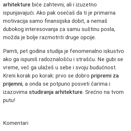
arhitekture
biće zahtevni, ali i izuzetno
ispunjavajući. Ako pak osećaš da ti je primarna
motivacija samo finansijska dobit, a nemaš
dubokog interesovanja za samu suštinu posla,
možda je bolje razmotriti druge opcije.
Pamti, pet godina studija je fenomenalno iskustvo
ako ga ispuniš radoznalošću i strašću. Ne gubi se
vreme, već ga ulažeš u sebe i svoju budućnost.
Kreni korak po korak: prvo se dobro
pripremi za
prijemni
, a onda se potpuno posveti čarima i
izazovima
studiranja arhitekture
. Srećno na tvom
putu!
Komentari