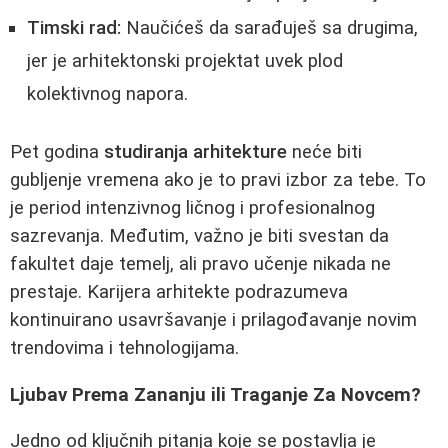
Timski rad:
Naučićeš da sarađuješ sa drugima,
jer je arhitektonski projektat uvek plod
kolektivnog napora.
Pet godina
studiranja arhitekture
neće biti
gubljenje vremena ako je to pravi izbor za tebe. To
je period intenzivnog ličnog i profesionalnog
sazrevanja. Međutim, važno je biti svestan da
fakultet daje temelj, ali pravo učenje nikada ne
prestaje. Karijera arhitekte podrazumeva
kontinuirano usavršavanje i prilagođavanje novim
trendovima i tehnologijama.
Ljubav Prema Zananju ili Traganje Za Novcem?
Jedno od ključnih pitanja koje se postavlja je