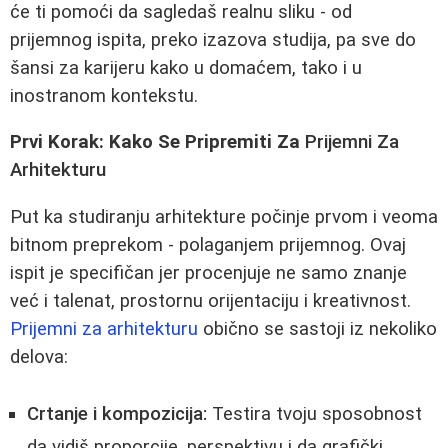
će ti pomoći da sagledaš realnu sliku - od
prijemnog ispita, preko izazova studija, pa sve do
šansi za karijeru kako u domaćem, tako i u
inostranom kontekstu.
Prvi Korak: Kako Se Pripremiti Za
Prijemni Za
Arhitekturu
Put ka studiranju arhitekture počinje prvom i veoma
bitnom preprekom - polaganjem prijemnog. Ovaj
ispit je specifičan jer procenjuje ne samo znanje
već i talenat, prostornu orijentaciju i kreativnost.
Prijemni za arhitekturu
obično se sastoji iz nekoliko
delova:
Crtanje i kompozicija:
Testira tvoju sposobnost
da vidiš proporcije, perspektivu i da grafički