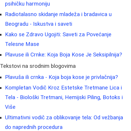
psihičku harmoniju
Radiotalasno skidanje mladeža i bradavica u
Beogradu - Iskustva i saveti
Kako se Zdravo Ugojiti: Saveti za Povećanje
Telesne Mase
Plavuse ili Crnke: Koja Boja Kose Je Seksipilnija?
Tekstovi na srodnim blogovima
Plavuša ili crnka - Koja boja kose je privlačnija?
Kompletan Vodič Kroz Estetske Tretmane Lica i
Tela - Biološki Tretmani, Hemijski Piling, Botoks i
Više
Ultimativni vodič za oblikovanje tela: Od vežbanja
do naprednih procedura