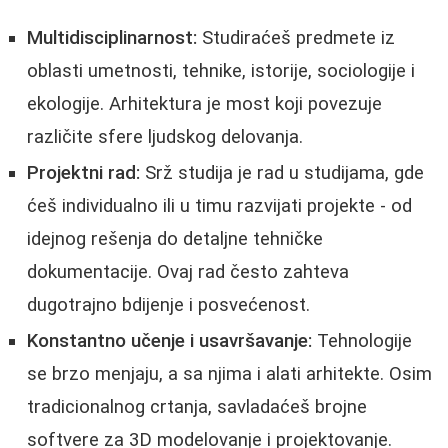
Multidisciplinarnost:
Studiraćeš predmete iz
oblasti umetnosti, tehnike, istorije, sociologije i
ekologije. Arhitektura je most koji povezuje
različite sfere ljudskog delovanja.
Projektni rad:
Srž studija je rad u studijama, gde
ćeš individualno ili u timu razvijati projekte - od
idejnog rešenja do detaljne tehničke
dokumentacije. Ovaj rad često zahteva
dugotrajno bdijenje i posvećenost.
Konstantno učenje i usavršavanje:
Tehnologije
se brzo menjaju, a sa njima i alati arhitekte. Osim
tradicionalnog crtanja, savladaćeš brojne
softvere za 3D modelovanje i projektovanje.