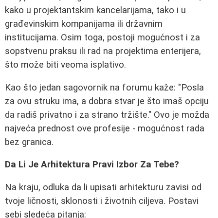
kako u projektantskim kancelarijama, tako i u
građevinskim kompanijama ili državnim
institucijama. Osim toga, postoji mogućnost i za
sopstvenu praksu ili rad na projektima enterijera,
što može biti veoma isplativo.
Kao što jedan sagovornik na forumu kaže: "Posla
za ovu struku ima, a dobra stvar je što imaš opciju
da radiš privatno i za strano tržište." Ovo je možda
najveća prednost ove profesije - mogućnost rada
bez granica.
Da Li Je Arhitektura Pravi Izbor Za Tebe?
Na kraju, odluka da li upisati arhitekturu zavisi od
tvoje ličnosti, sklonosti i životnih ciljeva. Postavi
sebi sledeća pitanja: