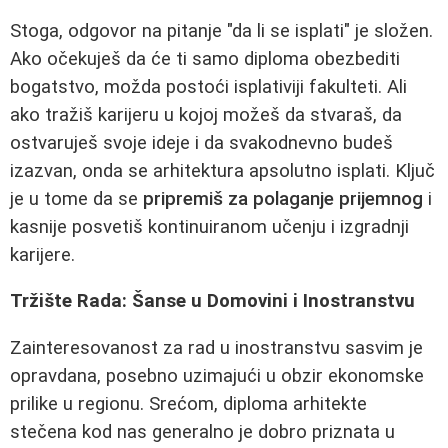
Stoga, odgovor na pitanje "da li se isplati" je složen.
Ako očekuješ da će ti samo diploma obezbediti
bogatstvo, možda postoći isplativiji fakulteti. Ali
ako tražiš karijeru u kojoj možeš da stvaraš, da
ostvaruješ svoje ideje i da svakodnevno budeš
izazvan, onda se arhitektura apsolutno isplati. Ključ
je u tome da se
pripremiš za polaganje prijemnog
i
kasnije posvetiš kontinuiranom učenju i izgradnji
karijere.
Tržište Rada: Šanse u Domovini i Inostranstvu
Zainteresovanost za rad u inostranstvu sasvim je
opravdana, posebno uzimajući u obzir ekonomske
prilike u regionu. Srećom, diploma arhitekte
stečena kod nas generalno je dobro priznata u