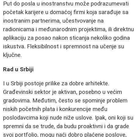
Put do posla u inostranstvu može podrazumevati
početak karijere u domaćoj firmi koja sarađuje sa
inostranim partnerima, učestvovanje na
radionicama i međunarodnim projektima, ili direktnu
aplikaciju za posao nakon sticanja nekoliko godina
iskustva. Fleksibilnost i spremnost na učenje su
ključne.
Rad u Srbiji
I u Srbiji postoje prilike za dobre arhitekte.
Građevinski sektor je aktivan, posebno u većim
gradovima. Međutim, često se spominje problem
niskih početnih plata i konkurencije među
poslodavcima koji nude niže uslove. Ipak, oni koji su
spremni da se trude, da budu proaktivni i da grade
svoj portfolio, mogu naći dobro plaćene poslove,