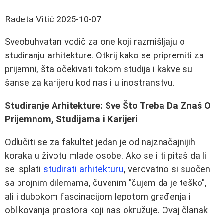
Radeta Vitić
2025-10-07
Sveobuhvatan vodič za one koji razmišljaju o
studiranju arhitekture. Otkrij kako se pripremiti za
prijemni, šta očekivati tokom studija i kakve su
šanse za karijeru kod nas i u inostranstvu.
Studiranje Arhitekture: Sve Što Treba Da Znaš O
Prijemnom, Studijama i Karijeri
Odlučiti se za fakultet jedan je od najznačajnijih
koraka u životu mlade osobe. Ako se i ti pitaš da li
se isplati
studirati arhitekturu
, verovatno si suočen
sa brojnim dilemama, čuvenim "čujem da je teško",
ali i dubokom fascinacijom lepotom građenja i
oblikovanja prostora koji nas okružuje. Ovaj članak