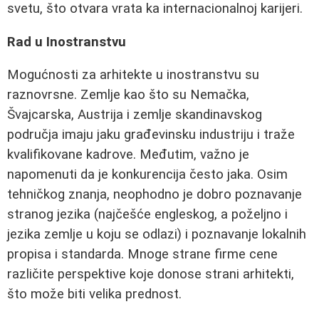
svetu, što otvara vrata ka internacionalnoj karijeri.
Rad u Inostranstvu
Mogućnosti za arhitekte u inostranstvu su
raznovrsne. Zemlje kao što su Nemačka,
Švajcarska, Austrija i zemlje skandinavskog
područja imaju jaku građevinsku industriju i traže
kvalifikovane kadrove. Međutim, važno je
napomenuti da je konkurencija često jaka. Osim
tehničkog znanja, neophodno je dobro poznavanje
stranog jezika (najčešće engleskog, a poželjno i
jezika zemlje u koju se odlazi) i poznavanje lokalnih
propisa i standarda. Mnoge strane firme cene
različite perspektive koje donose strani arhitekti,
što može biti velika prednost.