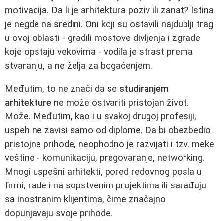
motivacija. Da li je arhitektura poziv ili zanat? Istina
je negde na sredini. Oni koji su ostavili najdublji trag
u ovoj oblasti - gradili mostove divljenja i zgrade
koje opstaju vekovima - vodila je strast prema
stvaranju, a ne želja za bogaćenjem.
Međutim, to ne znači da se
studiranjem
arhitekture
ne može ostvariti pristojan život.
Može. Međutim, kao i u svakoj drugoj profesiji,
uspeh ne zavisi samo od diplome. Da bi obezbedio
pristojne prihode, neophodno je razvijati i tzv. meke
veštine - komunikaciju, pregovaranje, networking.
Mnogi uspešni arhitekti, pored redovnog posla u
firmi, rade i na sopstvenim projektima ili sarađuju
sa inostranim klijentima, čime značajno
dopunjavaju svoje prihode.