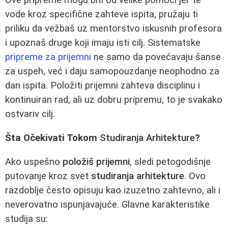
Ove pripreme mogu biti od velike pomoći jer te
vode kroz specifične zahteve ispita, pružaju ti
priliku da vežbaš uz mentorstvo iskusnih profesora
i upoznaš druge koji imaju isti cilj. Sistematske
pripreme za prijemni
ne samo da povećavaju šanse
za uspeh, već i daju samopouzdanje neophodno za
dan ispita. Položiti prijemni zahteva disciplinu i
kontinuiran rad, ali uz dobru pripremu, to je svakako
ostvariv cilj.
Šta Očekivati Tokom
Studiranja Arhitekture
?
Ako uspešno
položiš prijemni
, sledi petogodišnje
putovanje kroz svet
studiranja arhitekture
. Ovo
razdoblje često opisuju kao izuzetno zahtevno, ali i
neverovatno ispunjavajuće. Glavne karakteristike
studija su: