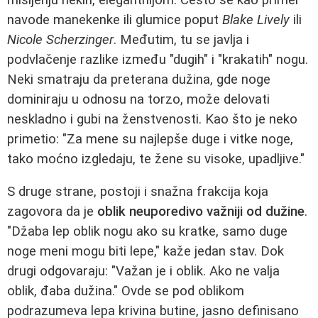
navode manekenke ili glumice poput
Blake Lively
ili
Nicole Scherzinger
. Međutim, tu se javlja i
podvlačenje razlike između "dugih" i "krakatih" nogu.
Neki smatraju da preterana dužina, gde noge
dominiraju u odnosu na torzo, može delovati
neskladno i gubi na ženstvenosti. Kao što je neko
primetio: "Za mene su najlepše duge i vitke noge,
tako moćno izgledaju, te žene su visoke, upadljive."
S druge strane, postoji i snažna frakcija koja
zagovora da je
oblik neuporedivo važniji od dužine
.
"Džaba lep oblik nogu ako su kratke, samo duge
noge meni mogu biti lepe," kaže jedan stav. Dok
drugi odgovaraju: "Važan je i oblik. Ako ne valja
oblik, đaba dužina." Ovde se pod oblikom
podrazumeva lepa krivina butine, jasno definisano