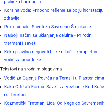
psihičku harmoniju
Koralna voda: Prirodno rešenje za bolju hidrataciju i
zdravlje
Profesionalni Saveti za Savršeno Šminkanje
Najbolji načini za uklanjanje celulita - Prirodni
tretmani i saveti
Kako pravilno negovati biljke u kući - kompletan
vodič za početnike
Tekstovi na srodnim blogovima
Vodič za Gajenje Povrća na Terasi i u Plastenicima
Kako Održati Formu: Saveti za Vežbanje Kod Kuće
i u Teretani
Kozmetički Tretmani Lica: Od Nege do Savremenih