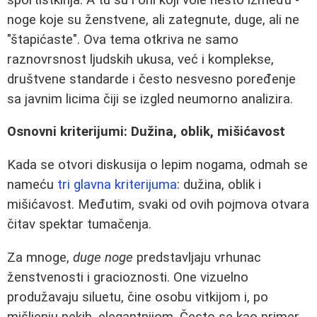
noge koje su ženstvene, ali zategnute, duge, ali ne
"štapićaste". Ova tema otkriva ne samo
raznovrsnost ljudskih ukusa, već i komplekse,
društvene standarde i često nesvesno poređenje
sa javnim licima čiji se izgled neumorno analizira.
Osnovni kriterijumi: Dužina, oblik, mišićavost
Kada se otvori diskusija o lepim nogama, odmah se
nameću
tri glavna kriterijuma
: dužina, oblik i
mišićavost. Međutim, svaki od ovih pojmova otvara
čitav spektar tumačenja.
Za mnoge,
duge noge
predstavljaju vrhunac
ženstvenosti i gracioznosti. One vizuelno
produžavaju siluetu, čine osobu vitkijom i, po
mišljenju nekih, elegantnijom. Često se kao primer