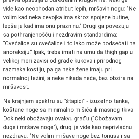
vide kao neophodan atribut lepih, mršavih nogu: "Ne
volim kad neka devojka ima skroz spojene butine,
lepše je kad ima onu prazninu." Drugi ga povezuju
sa pothranjenošću i nezdravim standardima:
"Cvećalice su cvećalice i to lako može podsećati na
anoreksiju." Ipak, treba imati na umu da thigh gap u
velikoj meri zavisi od građe kukova i prirodnog
razmaka kostiju, pa ga neke žene imaju pri
normalnoj težini, a neke nikada neće, bez obzira na
mršavost.
Na krajnjem spektru su "štapići" - izuzetno tanke,
koštane noge sa minimalno mišića ili masnog tkiva.
Dok neki obožavaju ovakvu građu ("Obožavam
duge i mršave noge"), drugi je vide kao neprivlačnu i
nezdravu: "Ne volim mršave noge bez tonusa i sa