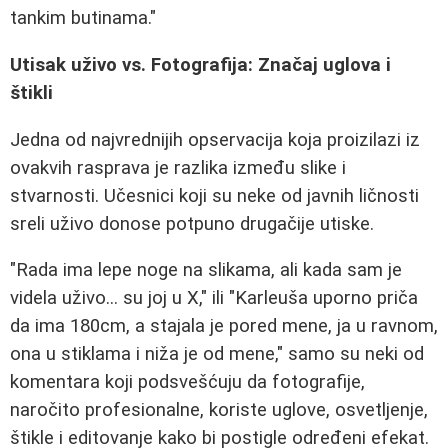
tankim butinama."
Utisak uživo vs. Fotografija: Značaj uglova i
štikli
Jedna od najvrednijih opservacija koja proizilazi iz
ovakvih rasprava je razlika između slike i
stvarnosti. Učesnici koji su neke od javnih ličnosti
sreli uživo donose potpuno drugačije utiske.
"Rada ima lepe noge na slikama, ali kada sam je
videla uživo... su joj u X," ili "Karleuša uporno priča
da ima 180cm, a stajala je pored mene, ja u ravnom,
ona u stiklama i niža je od mene," samo su neki od
komentara koji podsvešćuju da fotografije,
naročito profesionalne, koriste uglove, osvetljenje,
štikle i editovanje kako bi postigle određeni efekat.