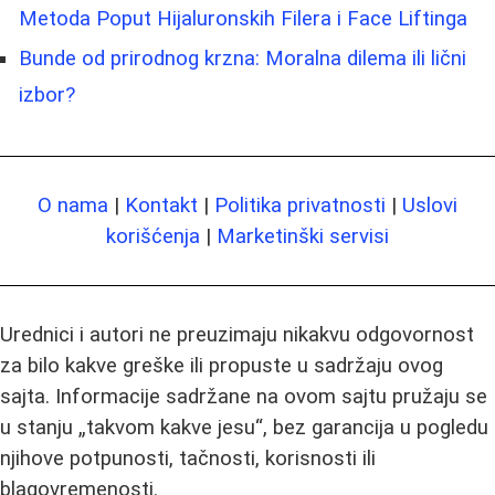
Metoda Poput Hijaluronskih Filera i Face Liftinga
Bunde od prirodnog krzna: Moralna dilema ili lični
izbor?
O nama
|
Kontakt
|
Politika privatnosti
|
Uslovi
korišćenja
|
Marketinški servisi
Urednici i autori ne preuzimaju nikakvu odgovornost
za bilo kakve greške ili propuste u sadržaju ovog
sajta. Informacije sadržane na ovom sajtu pružaju se
u stanju „takvom kakve jesu“, bez garancija u pogledu
njihove potpunosti, tačnosti, korisnosti ili
blagovremenosti.