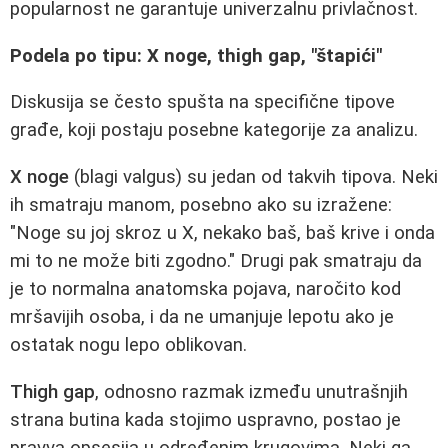
popularnost ne garantuje univerzalnu privlačnost.
Podela po tipu: X noge, thigh gap, "štapići"
Diskusija se često spušta na specifične tipove
građe, koji postaju posebne kategorije za analizu.
X noge
(blagi valgus) su jedan od takvih tipova. Neki
ih smatraju manom, posebno ako su izražene:
"Noge su joj skroz u X, nekako baš, baš krive i onda
mi to ne može biti zgodno." Drugi pak smatraju da
je to normalna anatomska pojava, naročito kod
mršavijih osoba, i da ne umanjuje lepotu ako je
ostatak nogu lepo oblikovan.
Thigh gap
, odnosno razmak između unutrašnjih
strana butina kada stojimo uspravno, postao je
pravva opsesija u određenim krugovima. Neki ga