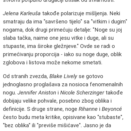
Jelena Karleuša
takođe polarizuje mišljenja. Neki
smatraju da ima "savršeno tijelo" sa "vitkim i dugim"
nogama, dok drugi primećuju detalje: "Noge su joj
slaba tačka, naime one jesu vitke i duge, ali su
stupaste, ima široke gležnjeve." Ovde se radi o
primećivanju proporcija - iako su noge duge, oblik
zglobova i listova može nekome smetati.
Od stranih zvezda,
Blake Lively
se gotovo
jednoglasno proglašava za nosioca fenomenalnih
nogu.
Jennifer Aniston
i
Nicole Scherzinger
takođe
dobijaju velike pohvale, posebno zbog oblika i
definicije. S druge strane, noge
Rihanne
i
Beyoncé
često budu meta kritike, opisivane kao "stubaste",
"bez oblika" ili "previše mišićave". Jasno je da