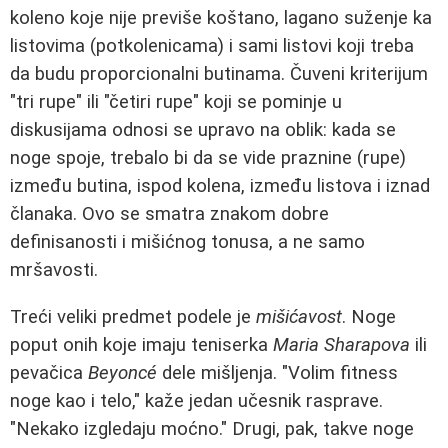
koleno koje nije previše koštano, lagano suženje ka
listovima (potkolenicama) i sami listovi koji treba
da budu proporcionalni butinama. Čuveni kriterijum
"tri rupe" ili "četiri rupe" koji se pominje u
diskusijama odnosi se upravo na oblik: kada se
noge spoje, trebalo bi da se vide praznine (rupe)
između butina, ispod kolena, između listova i iznad
članaka. Ovo se smatra znakom dobre
definisanosti i mišićnog tonusa, a ne samo
mršavosti.
Treći veliki predmet podele je
mišićavost
. Noge
poput onih koje imaju teniserka
Maria Sharapova
ili
pevačica
Beyoncé
dele mišljenja. "Volim fitness
noge kao i telo," kaže jedan učesnik rasprave.
"Nekako izgledaju moćno." Drugi, pak, takve noge