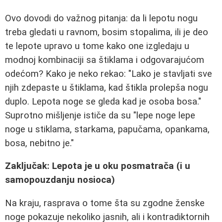
Ovo dovodi do važnog pitanja: da li lepotu nogu
treba gledati u ravnom, bosim stopalima, ili je deo
te lepote upravo u tome kako one izgledaju u
modnoj kombinaciji sa štiklama i odgovarajućom
odećom? Kako je neko rekao: "Lako je stavljati sve
njih zdepaste u štiklama, kad štikla prolepša nogu
duplo. Lepota noge se gleda kad je osoba bosa."
Suprotno mišljenje ističe da su "lepe noge lepe
noge u stiklama, starkama, papučama, opankama,
bosa, nebitno je."
Zaključak: Lepota je u oku posmatrača (i u
samopouzdanju nosioca)
Na kraju, rasprava o tome šta su zgodne ženske
noge pokazuje nekoliko jasnih, ali i kontradiktornih