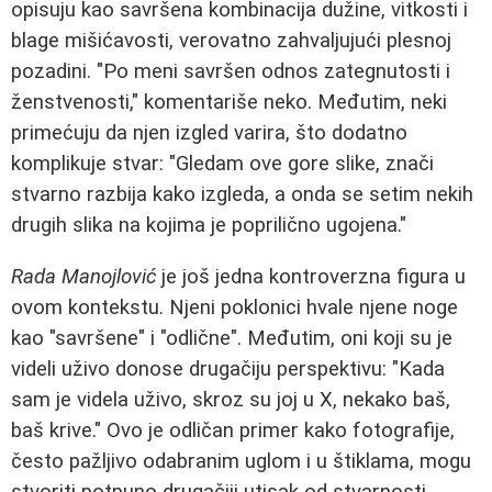
opisuju kao savršena kombinacija dužine, vitkosti i
blage mišićavosti, verovatno zahvaljujući plesnoj
pozadini. "Po meni savršen odnos zategnutosti i
ženstvenosti," komentariše neko. Međutim, neki
primećuju da njen izgled varira, što dodatno
komplikuje stvar: "Gledam ove gore slike, znači
stvarno razbija kako izgleda, a onda se setim nekih
drugih slika na kojima je poprilično ugojena."
Rada Manojlović
je još jedna kontroverzna figura u
ovom kontekstu. Njeni poklonici hvale njene noge
kao "savršene" i "odlične". Međutim, oni koji su je
videli uživo donose drugačiju perspektivu: "Kada
sam je videla uživo, skroz su joj u X, nekako baš,
baš krive." Ovo je odličan primer kako fotografije,
često pažljivo odabranim uglom i u štiklama, mogu
stvoriti potpuno drugačiji utisak od stvarnosti.