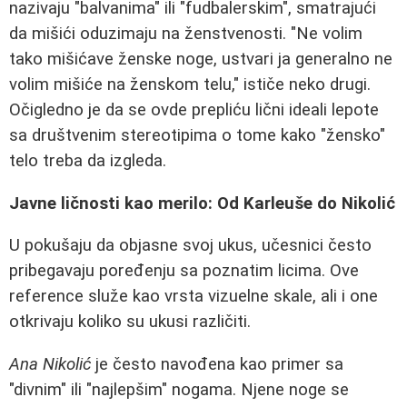
nazivaju "balvanima" ili "fudbalerskim", smatrajući
da mišići oduzimaju na ženstvenosti. "Ne volim
tako mišićave ženske noge, ustvari ja generalno ne
volim mišiće na ženskom telu," ističe neko drugi.
Očigledno je da se ovde prepliću lični ideali lepote
sa društvenim stereotipima o tome kako "žensko"
telo treba da izgleda.
Javne ličnosti kao merilo: Od Karleuše do Nikolić
U pokušaju da objasne svoj ukus, učesnici često
pribegavaju poređenju sa poznatim licima. Ove
reference služe kao vrsta vizuelne skale, ali i one
otkrivaju koliko su ukusi različiti.
Ana Nikolić
je često navođena kao primer sa
"divnim" ili "najlepšim" nogama. Njene noge se