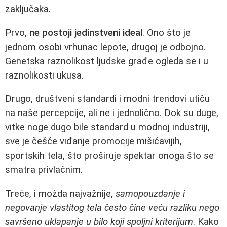
zaključaka.
Prvo,
ne postoji jedinstveni ideal
. Ono što je
jednom osobi vrhunac lepote, drugoj je odbojno.
Genetska raznolikost ljudske građe ogleda se i u
raznolikosti ukusa.
Drugo, društveni standardi i modni trendovi utiču
na naše percepcije, ali ne i jednolično. Dok su duge,
vitke noge dugo bile standard u modnoj industriji,
sve je češće viđanje promocije mišićavijih,
sportskih tela, što proširuje spektar onoga što se
smatra privlačnim.
Treće, i možda najvažnije,
samopouzdanje i
negovanje vlastitog tela često čine veću razliku nego
savršeno uklapanje u bilo koji spoljni kriterijum
. Kako