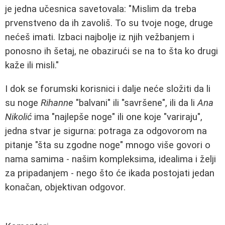
je jedna učesnica savetovala: "Mislim da treba
prvenstveno da ih zavoliš. To su tvoje noge, druge
nećeš imati. Izbaci najbolje iz njih vežbanjem i
ponosno ih šetaj, ne obazirući se na to šta ko drugi
kaže ili misli."
I dok se forumski korisnici i dalje neće složiti da li
su noge
Rihanne
"balvani" ili "savršene", ili da li
Ana
Nikolić
ima "najlepše noge" ili one koje "variraju",
jedna stvar je sigurna: potraga za odgovorom na
pitanje "šta su zgodne noge" mnogo više govori o
nama samima - našim kompleksima, idealima i želji
za pripadanjem - nego što će ikada postojati jedan
konačan, objektivan odgovor.