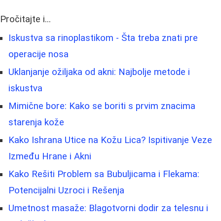
Pročitajte i...
Iskustva sa rinoplastikom - Šta treba znati pre
operacije nosa
Uklanjanje ožiljaka od akni: Najbolje metode i
iskustva
Mimične bore: Kako se boriti s prvim znacima
starenja kože
Kako Ishrana Utice na Kožu Lica? Ispitivanje Veze
Između Hrane i Akni
Kako Rešiti Problem sa Bubuljicama i Flekama:
Potencijalni Uzroci i Rešenja
Umetnost masaže: Blagotvorni dodir za telesnu i