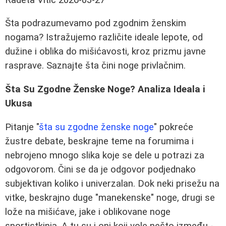
Šta podrazumevamo pod zgodnim ženskim
nogama? Istražujemo različite ideale lepote, od
dužine i oblika do mišićavosti, kroz prizmu javne
rasprave. Saznajte šta čini noge privlačnim.
Šta Su Zgodne Ženske Noge? Analiza Ideala i
Ukusa
Pitanje "
šta su zgodne ženske noge
" pokreće
žustre debate, beskrajne teme na forumima i
nebrojeno mnogo slika koje se dele u potrazi za
odgovorom. Čini se da je odgovor podjednako
subjektivan koliko i univerzalan. Dok neki prisežu na
vitke, beskrajno duge "manekenske" noge, drugi se
lože na mišićave, jake i oblikovane noge
sportistkinja. A tu su i oni koji vole nešto između -