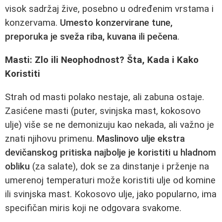
visok sadržaj žive, posebno u određenim vrstama i
konzervama.
Umesto konzervirane tune,
preporuka je sveža riba, kuvana ili pečena
.
Masti: Zlo ili Neophodnost? Šta, Kada i Kako
Koristiti
Strah od masti polako nestaje, ali zabuna ostaje.
Zasićene masti (puter, svinjska mast, kokosovo
ulje) više se ne demonizuju kao nekada, ali važno je
znati njihovu primenu.
Maslinovo ulje ekstra
devičanskog pritiska najbolje je koristiti u hladnom
obliku
(za salate), dok se za dinstanje i prženje na
umerenoj temperaturi može koristiti ulje od komine
ili svinjska mast. Kokosovo ulje, jako popularno, ima
specifičan miris koji ne odgovara svakome.