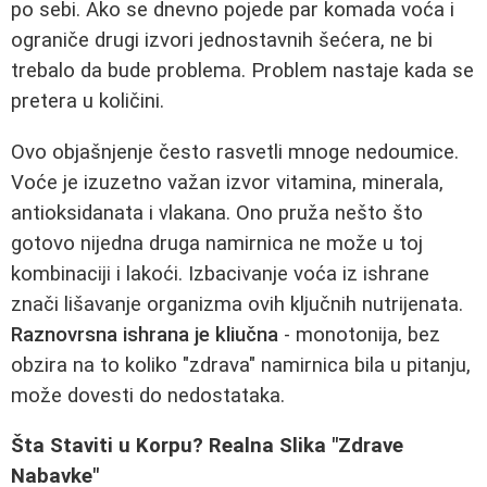
po sebi. Ako se dnevno pojede par komada voća i
ograniče drugi izvori jednostavnih šećera, ne bi
trebalo da bude problema. Problem nastaje kada se
pretera u količini.
Ovo objašnjenje često rasvetli mnoge nedoumice.
Voće je izuzetno važan izvor vitamina, minerala,
antioksidanata i vlakana. Ono pruža nešto što
gotovo nijedna druga namirnica ne može u toj
kombinaciji i lakoći. Izbacivanje voća iz ishrane
znači lišavanje organizma ovih ključnih nutrijenata.
Raznovrsna ishrana je kliučna
- monotonija, bez
obzira na to koliko "zdrava" namirnica bila u pitanju,
može dovesti do nedostataka.
Šta Staviti u Korpu? Realna Slika "Zdrave
Nabavke"