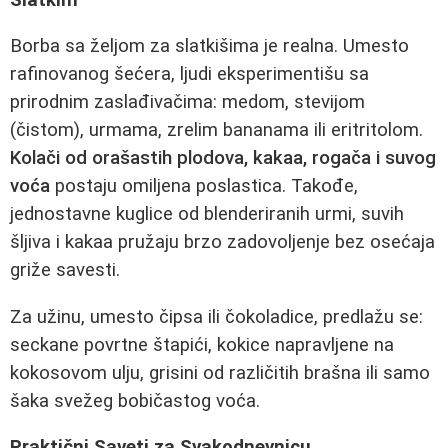
Borba sa željom za slatkišima je realna. Umesto
rafinovanog šećera, ljudi eksperimentišu sa
prirodnim zaslađivačima: medom, stevijom
(čistom), urmama, zrelim bananama ili eritritolom.
Kolači od orašastih plodova, kakaa, rogača i suvog
voća
postaju omiljena poslastica. Takođe,
jednostavne kuglice od blenderiranih urmi, suvih
šljiva i kakaa pružaju brzo zadovoljenje bez osećaja
griže savesti.
Za užinu, umesto čipsa ili čokoladice, predlažu se:
seckane povrtne štapići, kokice napravljene na
kokosovom ulju, grisini od različitih brašna ili samo
šaka svežeg bobičastog voća.
Praktični Saveti za Svakodnevnicu