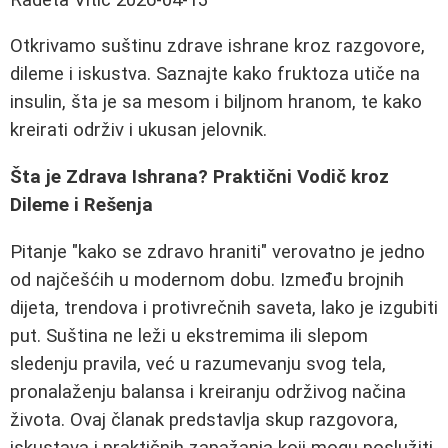
Otkrivamo suštinu zdrave ishrane kroz razgovore,
dileme i iskustva. Saznajte kako fruktoza utiče na
insulin, šta je sa mesom i biljnom hranom, te kako
kreirati održiv i ukusan jelovnik.
Šta je Zdrava Ishrana? Praktični Vodič kroz
Dileme i Rešenja
Pitanje "kako se zdravo hraniti" verovatno je jedno
od najčešćih u modernom dobu. Između brojnih
dijeta, trendova i protivrečnih saveta, lako je izgubiti
put. Suština ne leži u ekstremima ili slepom
sledenju pravila, već u razumevanju svog tela,
pronalaženju balansa i kreiranju održivog načina
života. Ovaj članak predstavlja skup razgovora,
iskustava i praktičnih zapažanja koji mogu poslužiti