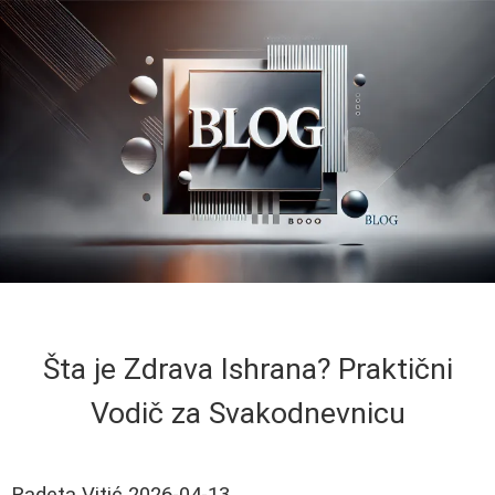
Šta je Zdrava Ishrana? Praktični
Vodič za Svakodnevnicu
Radeta Vitić
2026-04-13