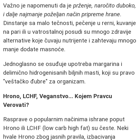
Važno je napomenuti da je
prženje, naročito duboko,
i dalje najmanje poželjan način pripreme hrane
.
Dinstanje sa malo tečnosti, pečenje u rerni, kuvanje
na pari ili u vatrostalnoj posudi su mnogo zdravije
alternative koje čuvaju nutrijente i zahtevaju mnogo
manje dodate masnoće.
Jednoglasno se osuđuje upotreba margarina i
delimično hidrogenisanih biljnih masti, koji su pravo
"veštačko đubre" za organizam.
Hrono, LCHF, Veganstvo... Kojem Pravcu
Verovati?
Rasprave o popularnim načinima ishrane poput
Hrono ili LCHF (low carb high fat) su česte. Neki
hvale Hrono zbog jasnih pravila, izbacivanja