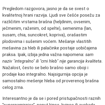
Pregledom razgovora, jasno je da se svest o
kvalitetnoj hrani razvija. Ljudi sve češće posežu za
različitim vrstama brašna (heljdinim, ovsenim,
ječmenim, raženim, od spelte), semenima (lan,
susam, chia, suncokret, kopriva), orašastim
plodovima i sušenim voćem. Mešanje vlastitih
mešavina za hleb ili palačinke postaje uobičajena
praksa. Ipak, izbija jedna važna napomena:
sam
naziv "integralno" ili "crni hleb" nije garancija kvaliteta
.
Nažalost, često se belo brašno samo oboji i
prodaje kao integralno. Najsigurnija opcija je
samostalno mešenje hleba od proverenog brašna
celog zrna.
Interesantno je da se i pored pristupačnosti raznih
"supernamirnica", poput kinse, kvinoe ili avokada,