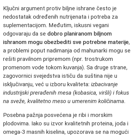
Ključni argument protiv biljne ishrane često je
nedostatak određenih nutrijenata i potreba za
suplementacijom. Međutim, iskusni vegani
odgovaraju da se
dobro planiranom biljnom
ishranom mogu obezbediti sve potrebne materije
,
a problemi poput nadimanja od mahunarki mogu se
rešiti pravilnom pripremom (npr. trostrukom
promenom vode tokom kuvanja). Sa druge strane,
zagovornici svejedstva ističu da suština nije u
isključivanju, već u izboru kvaliteta:
izbacivanje
industrijski prerađenih mesa (kobasica, viršli) i fokus
na sveže, kvalitetno meso u umerenim količinama
.
Posebna pažnja posvećena je ribi i morskim
plodovima. Iako su izvor kvalitetnih proteina, joda i
omega-3 masnih kiselina, upozorava se na mogući