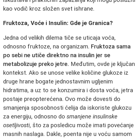
kao vodič kroz složen svet ishrane.
Fruktoza, Voće i Insulin: Gde je Granica?
Jedna od velikih dilema tiče se uticaja voća,
odnosno fruktoze, na organizam.
Fruktoza sama
po sebi ne utiče direktno na insulin jer se
metabolizuje preko jetre.
Međutim, ovde je ključan
kontekst. Ako se unose velike količine glukoze iz
druge hrane bogate jednostavnim ugljenim
hidratima, a uz to se konzumira i dosta voća, jetra
postaje preopterećena. Ovo može dovesti do
smanjenja sposobnosti ćelija da iskoriste glukozu
za energiju, odnosno do
smanjene insulinske
osetljivosti
, što za posledicu može imati povećanje
masnih naslaga. Dakle, poenta nije u voću samom