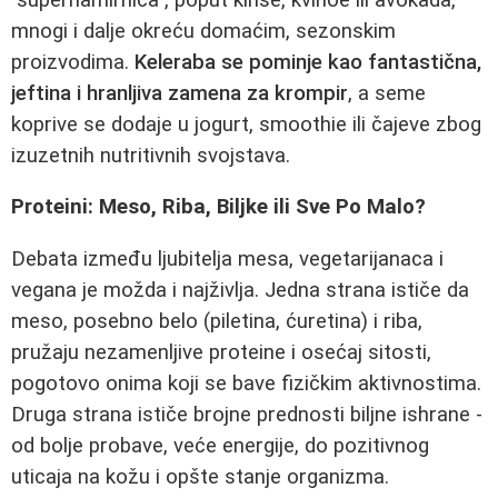
mnogi i dalje okreću domaćim, sezonskim
proizvodima.
Keleraba se pominje kao fantastična,
jeftina i hranljiva zamena za krompir
, a seme
koprive se dodaje u jogurt, smoothie ili čajeve zbog
izuzetnih nutritivnih svojstava.
Proteini: Meso, Riba, Biljke ili Sve Po Malo?
Debata između ljubitelja mesa, vegetarijanaca i
vegana je možda i najživlja. Jedna strana ističe da
meso, posebno belo (piletina, ćuretina) i riba,
pružaju nezamenljive proteine i osećaj sitosti,
pogotovo onima koji se bave fizičkim aktivnostima.
Druga strana ističe brojne prednosti biljne ishrane -
od bolje probave, veće energije, do pozitivnog
uticaja na kožu i opšte stanje organizma.