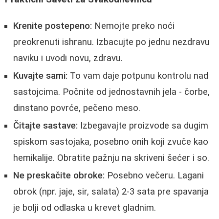
Krenite postepeno:
Nemojte preko noći
preokrenuti ishranu. Izbacujte po jednu nezdravu
naviku i uvodi novu, zdravu.
Kuvajte sami:
To vam daje potpunu kontrolu nad
sastojcima. Počnite od jednostavnih jela - čorbe,
dinstano povrće, pečeno meso.
Čitajte sastave:
Izbegavajte proizvode sa dugim
spiskom sastojaka, posebno onih koji zvuče kao
hemikalije. Obratite pažnju na skriveni šećer i so.
Ne preskačite obroke:
Posebno večeru. Lagani
obrok (npr. jaje, sir, salata) 2-3 sata pre spavanja
je bolji od odlaska u krevet gladnim.