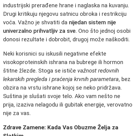
industrijski prerađene hrane i naglaska na kuvanju.
Drugi kritikuju njegovu satnicu obroka i restrikciju
voća. Važno je shvatiti da
nijedan sistem nije
univerzalno prihvatljiv za sve
. Ono što jednoj osobi
donosi rezultate i dobrobit, drugoj može naškoditi.
Neki korisnici su iskusili negativne efekte
visokoproteinskih ishrana na bubrege ili hormon
štitne žlezde. Stoga se ističe
važnost redovnih
lekarskih pregleda i praćenja krvnih parametara
, bez
obzira na vrstu ishrane kojoj se neko pridržava.
Suština je slušati svoje telo. Ako vam nešto ne
prija, izaziva nelagodu ili gubitak energije, verovatno
nije za vas.
Zdrave Zamene: Kada Vas Obuzme Želja za
Slatkim