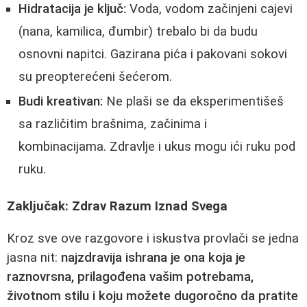
Hidratacija je ključ:
Voda, vodom začinjeni cajevi
(nana, kamilica, đumbir) trebalo bi da budu
osnovni napitci. Gazirana pića i pakovani sokovi
su preopterećeni šećerom.
Budi kreativan:
Ne plaši se da eksperimentišeš
sa različitim brašnima, začinima i
kombinacijama. Zdravlje i ukus mogu ići ruku pod
ruku.
Zaključak: Zdrav Razum Iznad Svega
Kroz sve ove razgovore i iskustva provlači se jedna
jasna nit:
najzdravija ishrana je ona koja je
raznovrsna, prilagođena vašim potrebama,
životnom stilu i koju možete dugoročno da pratite