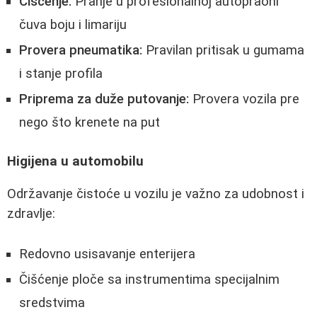
Čišćenje:
Pranje u profesionalnoj autopraoni
čuva boju i limariju
Provera pneumatika:
Pravilan pritisak u gumama
i stanje profila
Priprema za duže putovanje:
Provera vozila pre
nego što krenete na put
Higijena u automobilu
Održavanje čistoće u vozilu je važno za udobnost i
zdravlje:
Redovno usisavanje enterijera
Čišćenje ploče sa instrumentima specijalnim
sredstvima