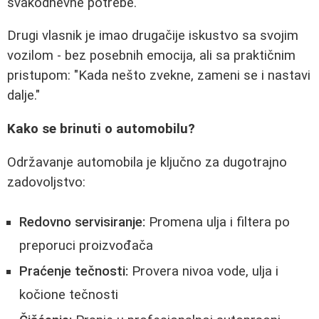
svakodnevne potrebe.
Drugi vlasnik je imao drugačije iskustvo sa svojim
vozilom - bez posebnih emocija, ali sa praktičnim
pristupom: "Kada nešto zvekne, zameni se i nastavi
dalje."
Kako se brinuti o automobilu?
Održavanje automobila je ključno za dugotrajno
zadovoljstvo:
Redovno servisiranje:
Promena ulja i filtera po
preporuci proizvođača
Praćenje tečnosti:
Provera nivoa vode, ulja i
kočione tečnosti