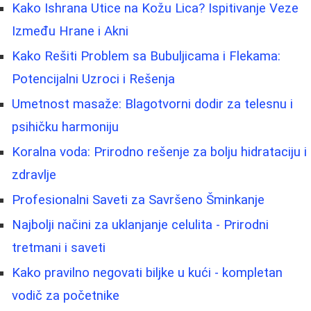
Kako Ishrana Utice na Kožu Lica? Ispitivanje Veze
Između Hrane i Akni
Kako Rešiti Problem sa Bubuljicama i Flekama:
Potencijalni Uzroci i Rešenja
Umetnost masaže: Blagotvorni dodir za telesnu i
psihičku harmoniju
Koralna voda: Prirodno rešenje za bolju hidrataciju i
zdravlje
Profesionalni Saveti za Savršeno Šminkanje
Najbolji načini za uklanjanje celulita - Prirodni
tretmani i saveti
Kako pravilno negovati biljke u kući - kompletan
vodič za početnike