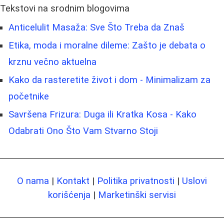
Tekstovi na srodnim blogovima
Anticelulit Masaža: Sve Što Treba da Znaš
Etika, moda i moralne dileme: Zašto je debata o
krznu večno aktuelna
Kako da rasteretite život i dom - Minimalizam za
početnike
Savršena Frizura: Duga ili Kratka Kosa - Kako
Odabrati Ono Što Vam Stvarno Stoji
O nama
|
Kontakt
|
Politika privatnosti
|
Uslovi
korišćenja
|
Marketinški servisi