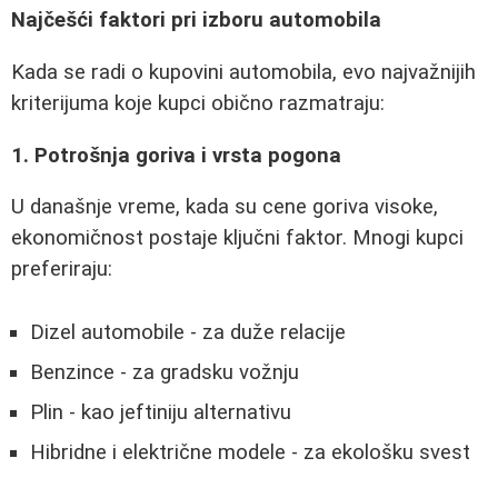
Najčešći faktori pri izboru automobila
Kada se radi o kupovini automobila, evo najvažnijih
kriterijuma koje kupci obično razmatraju:
1. Potrošnja goriva i vrsta pogona
U današnje vreme, kada su cene goriva visoke,
ekonomičnost postaje ključni faktor. Mnogi kupci
preferiraju:
Dizel automobile - za duže relacije
Benzince - za gradsku vožnju
Plin - kao jeftiniju alternativu
Hibridne i električne modele - za ekološku svest