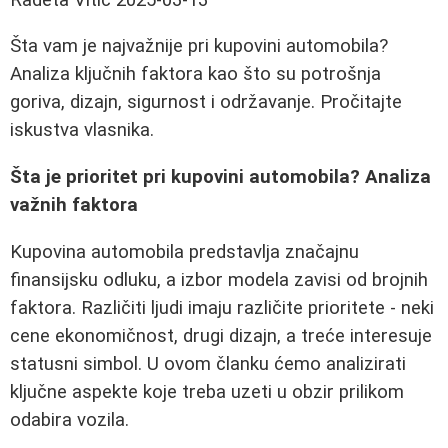
Šta vam je najvažnije pri kupovini automobila?
Analiza ključnih faktora kao što su potrošnja
goriva, dizajn, sigurnost i održavanje. Pročitajte
iskustva vlasnika.
Šta je prioritet pri kupovini automobila? Analiza
važnih faktora
Kupovina automobila predstavlja značajnu
finansijsku odluku, a izbor modela zavisi od brojnih
faktora. Različiti ljudi imaju različite prioritete - neki
cene ekonomičnost, drugi dizajn, a treće interesuje
statusni simbol. U ovom članku ćemo analizirati
ključne aspekte koje treba uzeti u obzir prilikom
odabira vozila.