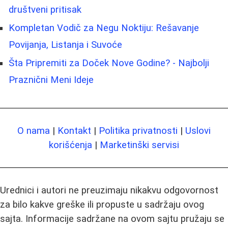
društveni pritisak
Kompletan Vodič za Negu Noktiju: Rešavanje
Povijanja, Listanja i Suvoće
Šta Pripremiti za Doček Nove Godine? - Najbolji
Praznični Meni Ideje
O nama
|
Kontakt
|
Politika privatnosti
|
Uslovi
korišćenja
|
Marketinški servisi
Urednici i autori ne preuzimaju nikakvu odgovornost
za bilo kakve greške ili propuste u sadržaju ovog
sajta. Informacije sadržane na ovom sajtu pružaju se