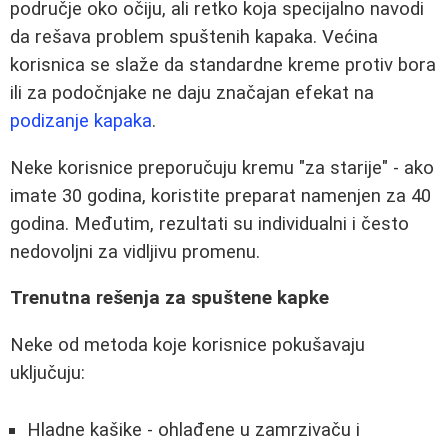
područje oko očiju, ali retko koja specijalno navodi
da rešava problem spuštenih kapaka. Većina
korisnica se slaže da standardne kreme protiv bora
ili za podočnjake ne daju značajan efekat na
podizanje kapaka
.
Neke korisnice preporučuju kremu "za starije" - ako
imate 30 godina, koristite preparat namenjen za 40
godina. Međutim, rezultati su individualni i često
nedovoljni za vidljivu promenu.
Trenutna rešenja za spuštene kapke
Neke od metoda koje korisnice pokušavaju
uključuju:
Hladne kašike - ohlađene u zamrzivaču i