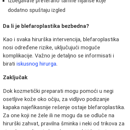
Izbegavate preterano tamne nijanse koje
dodatno spuštaju izgled
Da li je blefaroplastika bezbedna?
Kao i svaka hirurška intervencija, blefaroplastika
nosi određene rizike, uključujući moguće
komplikacije. Važno je detaljno se informisati i
birati
iskusnog hirurga
.
Zaključak
Dok kozmetički preparati mogu pomoći u negi
osetljive kože oko očiju, za vidljivo podizanje
kapaka najefikasnije rešenje ostaje blefaroplastika.
Za one koji ne žele ili ne mogu da se odluče na
hirurški zahvat, pravilna šminka i neki od trikova za