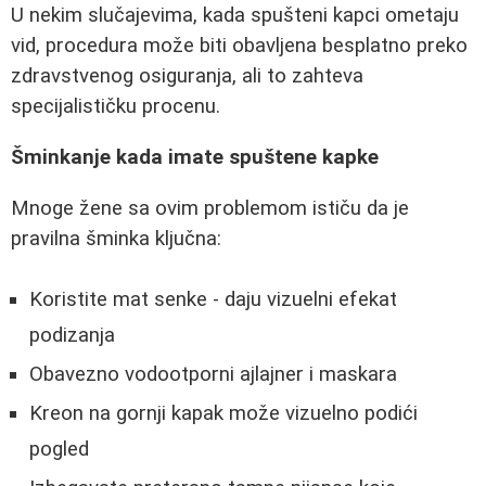
U nekim slučajevima, kada spušteni kapci ometaju
vid, procedura može biti obavljena besplatno preko
zdravstvenog osiguranja, ali to zahteva
specijalističku procenu.
Šminkanje kada imate spuštene kapke
Mnoge žene sa ovim problemom ističu da je
pravilna šminka ključna:
Koristite mat senke - daju vizuelni efekat
podizanja
Obavezno vodootporni ajlajner i maskara
Kreon na gornji kapak može vizuelno podići
pogled