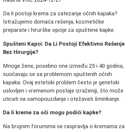
Da li postoji krema za zatezanje očnih kapaka?
Istražujemo domaća rešenja, kozmetičke
preparate i hirurške opcije za spuštene kapke.
Spušteni Kapci: Da Li Postoji Efektivno Rešenje
Bez Hirurgije?
Mnoge žene, posebno one između 25 i 40 godina,
suočavaju se sa problemom spuštenih očnih
kapaka. Ovaj estetski problem često je genetski
uslovljen i vremenom postaje izraženiji, što može
uticati na samopouzdanje i otežavati šminkanje.
Da li kreme za oči mogu podići kapke?
Na brojnim forumima se raspravlja o kremama za