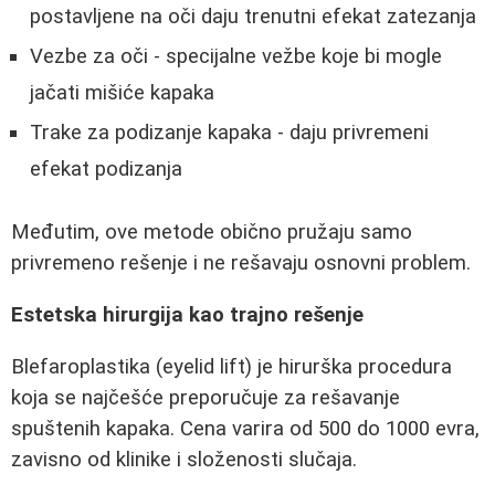
postavljene na oči daju trenutni efekat zatezanja
Vezbe za oči - specijalne vežbe koje bi mogle
jačati mišiće kapaka
Trake za podizanje kapaka - daju privremeni
efekat podizanja
Međutim, ove metode obično pružaju samo
privremeno rešenje i ne rešavaju osnovni problem.
Estetska hirurgija kao trajno rešenje
Blefaroplastika (eyelid lift) je hirurška procedura
koja se najčešće preporučuje za rešavanje
spuštenih kapaka. Cena varira od 500 do 1000 evra,
zavisno od klinike i složenosti slučaja.