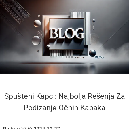
Spušteni Kapci: Najbolja Rešenja Za
Podizanje Očnih Kapaka
Radeta Vitić
2024-12-27