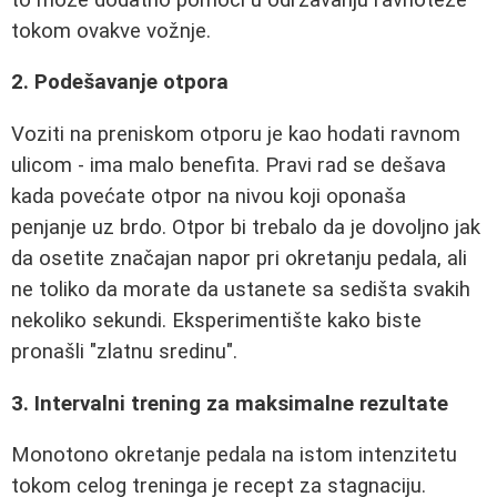
tokom ovakve vožnje.
2. Podešavanje otpora
Voziti na preniskom otporu je kao hodati ravnom
ulicom - ima malo benefita. Pravi rad se dešava
kada povećate otpor na nivou koji oponaša
penjanje uz brdo. Otpor bi trebalo da je dovoljno jak
da osetite značajan napor pri okretanju pedala, ali
ne toliko da morate da ustanete sa sedišta svakih
nekoliko sekundi. Eksperimentište kako biste
pronašli "zlatnu sredinu".
3. Intervalni trening za maksimalne rezultate
Monotono okretanje pedala na istom intenzitetu
tokom celog treninga je recept za stagnaciju.