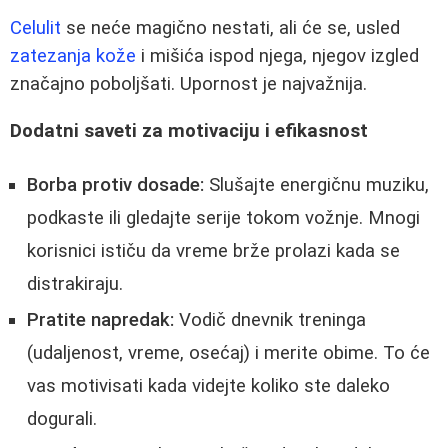
Celulit
se neće magično nestati, ali će se, usled
zatezanja kože
i mišića ispod njega, njegov izgled
značajno poboljšati. Upornost je najvažnija.
Dodatni saveti za motivaciju i efikasnost
Borba protiv dosade:
Slušajte energičnu muziku,
podkaste ili gledajte serije tokom vožnje. Mnogi
korisnici ističu da vreme brže prolazi kada se
distrakiraju.
Pratite napredak:
Vodič dnevnik treninga
(udaljenost, vreme, osećaj) i merite obime. To će
vas motivisati kada videjte koliko ste daleko
dogurali.