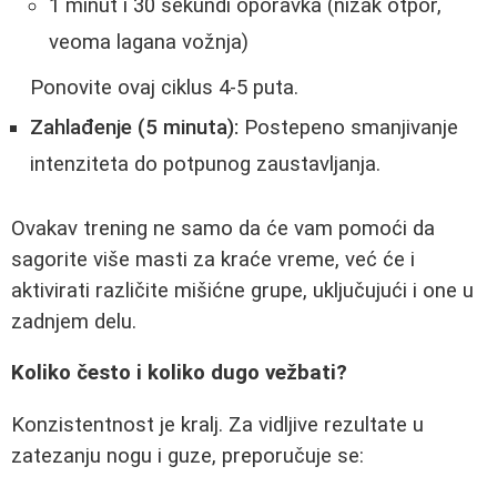
1 minut i 30 sekundi oporavka (nizak otpor,
veoma lagana vožnja)
Ponovite ovaj ciklus 4-5 puta.
Zahlađenje (5 minuta):
Postepeno smanjivanje
intenziteta do potpunog zaustavljanja.
Ovakav trening ne samo da će vam pomoći da
sagorite više masti za kraće vreme, već će i
aktivirati različite mišićne grupe, uključujući i one u
zadnjem delu.
Koliko često i koliko dugo vežbati?
Konzistentnost je kralj. Za vidljive rezultate u
zatezanju nogu i guze, preporučuje se: