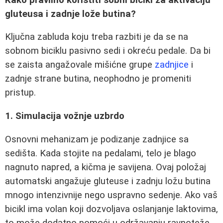
gluteusa i zadnje lože butina?
Ključna zabluda koju treba razbiti je da se na
sobnom biciklu pasivno sedi i okreću pedale. Da bi
se zaista angažovale mišićne grupe
zadnjice
i
zadnje strane butina, neophodno je promeniti
pristup.
1. Simulacija vožnje uzbrdo
Osnovni mehanizam je podizanje zadnjice sa
sedišta. Kada stojite na pedalami, telo je blago
nagnuto napred, a kičma je savijena. Ovaj položaj
automatski angažuje gluteuse i zadnju ložu butina
mnogo intenzivnije nego uspravno sedenje. Ako vaš
bicikl ima volan koji dozvoljava oslanjanje laktovima,
to može dodatno pomoći u održavanju ravnoteže