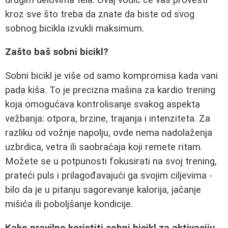
kroz sve što treba da znate da biste od svog
sobnog bicikla izvukli maksimum.
Zašto baš sobni bicikl?
Sobni bicikl je više od samo kompromisa kada vani
pada kiša. To je precizna mašina za kardio trening
koja omogućava kontrolisanje svakog aspekta
vežbanja: otpora, brzine, trajanja i intenziteta. Za
razliku od vožnje napolju, ovde nema nadolaženja
uzbrdica, vetra ili saobraćaja koji remete ritam.
Možete se u potpunosti fokusirati na svoj trening,
prateći puls i prilagođavajući ga svojim ciljevima -
bilo da je u pitanju sagorevanje kalorija, jačanje
mišića ili poboljšanje kondicije.
Kako pravilno koristiti sobni bicikl za aktivaciju