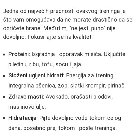
Jedna od najvećih prednosti ovakvog treninga je
što vam omogućava da ne morate drastično da se
odričete hrane. Međutim, "ne jesti puno" nije
dovoljno. Fokusirajte se na kvalitet:
Proteini:
Izgradnja i oporavak mišića. Ukļjučite
piletinu, ribu, tofu, socu i jaja.
Složeni ugljeni hidrati:
Energija za trening.
Integralna pšenica, zob, slatki krompir, pirinač.
Zdrave masti:
Avokado, orašasti plodovi,
maslinovo ulje.
Hidratacija:
Pijte dovoljno vode tokom celog
dana, posebno pre, tokom i posle treninga.