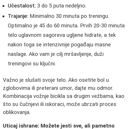
Učestalost:
3 do 5 puta nedeljno.
Trajanje:
Minimalno 30 minuta po treningu.
Optimalno je 45 do 60 minuta. Prvih 20-30 minuta
telo uglavnom sagoreva ugljene hidrate, a tek
nakon toga se intenzivnije pogađaju masne
naslage. Ako vam je cilj mršavljenje, duži
treningovi su ključni.
Važno je slušati svoje telo. Ako osetite bol u
zglobovima ili preterani umor, dajte mu odmor.
Kombinacija vožnje bicikla sa drugim vežbama, kao
što su čučnjevi ili iskoraci, može ubrzati proces
oblikovanja.
Uticaj ishrane: Možete jesti sve, ali pametno