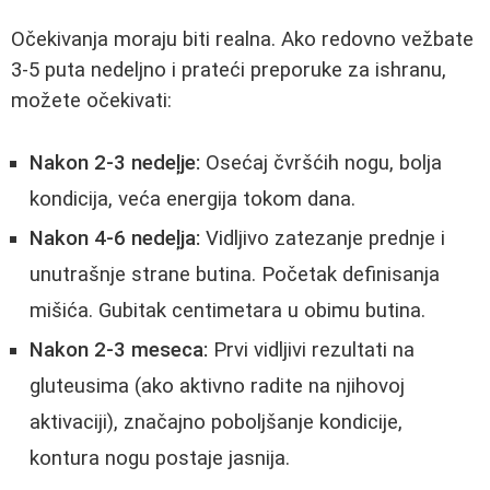
Očekivanja moraju biti realna. Ako redovno vežbate
3-5 puta nedeljno i prateći preporuke za ishranu,
možete očekivati:
Nakon 2-3 nedeļje:
Osećaj čvršćih nogu, bolja
kondicija, veća energija tokom dana.
Nakon 4-6 nedeļja:
Vidljivo zatezanje prednje i
unutrašnje strane butina. Početak definisanja
mišića. Gubitak centimetara u obimu butina.
Nakon 2-3 meseca:
Prvi vidljivi rezultati na
gluteusima (ako aktivno radite na njihovoj
aktivaciji), značajno poboljšanje kondicije,
kontura nogu postaje jasnija.