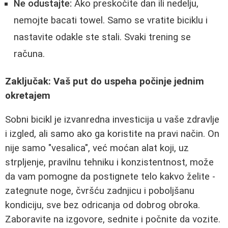
Ne odustajte:
Ako preskočite dan ili nedelju,
nemojte bacati towel. Samo se vratite biciklu i
nastavite odakle ste stali. Svaki trening se
računa.
Zaključak: Vaš put do uspeha počinje jednim
okretajem
Sobni bicikl je izvanredna investicija u vaše zdravlje
i izgled, ali samo ako ga koristite na pravi način. On
nije samo "vesalica", već moćan alat koji, uz
strpljenje, pravilnu tehniku i konzistentnost, može
da vam pomogne da postignete telo kakvo želite -
zategnute noge, čvršću zadnjicu i poboljšanu
kondiciju, sve bez odricanja od dobrog obroka.
Zaboravite na izgovore, sednite i počnite da vozite.