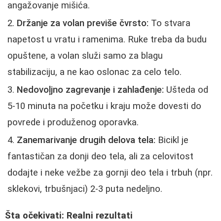
angažovanje mišića.
Držanje za volan previše čvrsto:
To stvara
napetost u vratu i ramenima. Ruke treba da budu
opuštene, a volan služi samo za blagu
stabilizaciju, a ne kao oslonac za celo telo.
Nedovoļjno zagrevanje i zahlađenje:
Ušteda od
5-10 minuta na početku i kraju može dovesti do
povrede i produženog oporavka.
Zanemarivanje drugih delova tela:
Bicikl je
fantastičan za donji deo tela, ali za celovitost
dodajte i neke vežbe za gornji deo tela i trbuh (npr.
sklekovi, trbušnjaci) 2-3 puta nedeljno.
Šta očekivati: Realni rezultati