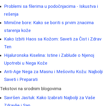
Problemi sa filerima u podočnjacima - Iskustva i
rešenja
Mimične bore: Kako se boriti s prvim znacima
starenja kože
Kako Izbiti Haos sa Kožom: Saveti za Čist i Zdrav
Ten
Hijaluronska Kiselina: Istine i Zablude o Njenoj
Upotrebi u Nega Kože
Anti-Age Nega za Masnu i Mešovitu Kožu: Najbolji
Saveti i Preparati
Tekstovi na srodnim blogovima
Savršen Jastuk: Kako Izabrati Najbolji za Vaše
Zdravlje i San