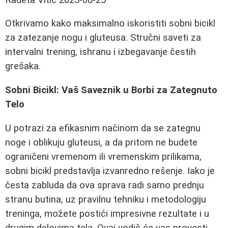
Otkrivamo kako maksimalno iskoristiti sobni bicikl
za zatezanje nogu i gluteusa. Stručni saveti za
intervalni trening, ishranu i izbegavanje čestih
grešaka.
Sobni Bicikl: Vaš Saveznik u Borbi za Zategnuto
Telo
U potrazi za efikasnim načinom da se zategnu
noge i oblikuju gluteusi, a da pritom ne budete
ograničeni vremenom ili vremenskim prilikama,
sobni bicikl predstavlja izvanredno rešenje. Iako je
česta zabluda da ova sprava radi samo prednju
stranu butina, uz pravilnu tehniku i metodologiju
treninga, možete postići impresivne rezultate i u
drugim delovima tela. Ovaj vodič će vas provesti