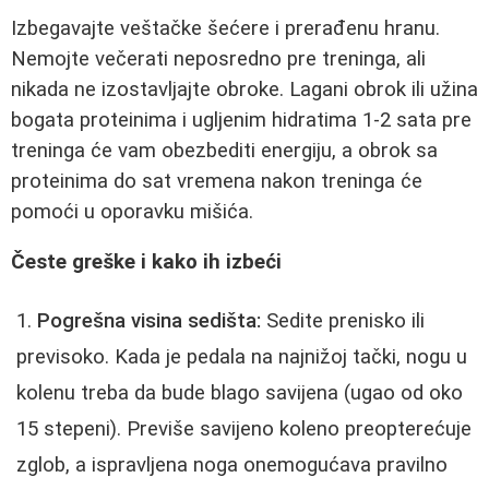
Izbegavajte veštačke šećere i prerađenu hranu.
Nemojte večerati neposredno pre treninga, ali
nikada ne izostavljajte obroke. Lagani obrok ili užina
bogata proteinima i ugljenim hidratima 1-2 sata pre
treninga će vam obezbediti energiju, a obrok sa
proteinima do sat vremena nakon treninga će
pomoći u oporavku mišića.
Česte greške i kako ih izbeći
Pogrešna visina sedišta:
Sedite prenisko ili
previsoko. Kada je pedala na najnižoj tački, nogu u
kolenu treba da bude blago savijena (ugao od oko
15 stepeni). Previše savijeno koleno preopterećuje
zglob, a ispravljena noga onemogućava pravilno