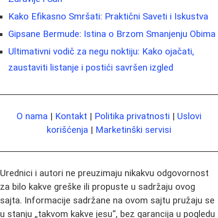
Kako Efikasno Smršati: Praktični Saveti i Iskustva
Gipsane Bermude: Istina o Brzom Smanjenju Obima
Ultimativni vodič za negu noktiju: Kako ojačati,
zaustaviti listanje i postići savršen izgled
O nama
|
Kontakt
|
Politika privatnosti
|
Uslovi
korišćenja
|
Marketinški servisi
Urednici i autori ne preuzimaju nikakvu odgovornost
za bilo kakve greške ili propuste u sadržaju ovog
sajta. Informacije sadržane na ovom sajtu pružaju se
u stanju „takvom kakve jesu“, bez garancija u pogledu