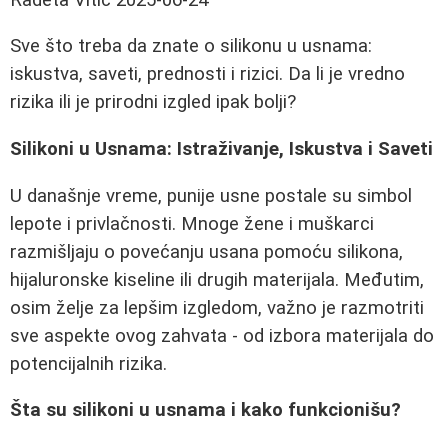
Sve što treba da znate o silikonu u usnama:
iskustva, saveti, prednosti i rizici. Da li je vredno
rizika ili je prirodni izgled ipak bolji?
Silikoni u Usnama: Istraživanje, Iskustva i Saveti
U današnje vreme, punije usne postale su simbol
lepote i privlačnosti. Mnoge žene i muškarci
razmišljaju o povećanju usana pomoću silikona,
hijaluronske kiseline ili drugih materijala. Međutim,
osim želje za lepšim izgledom, važno je razmotriti
sve aspekte ovog zahvata - od izbora materijala do
potencijalnih rizika.
Šta su silikoni u usnama i kako funkcionišu?