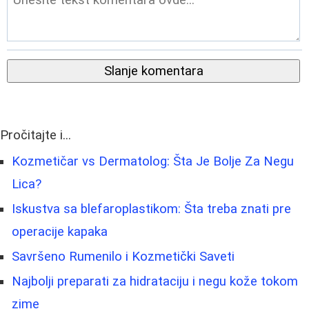
Slanje komentara
Pročitajte i...
Kozmetičar vs Dermatolog: Šta Je Bolje Za Negu
Lica?
Iskustva sa blefaroplastikom: Šta treba znati pre
operacije kapaka
Savršeno Rumenilo i Kozmetički Saveti
Najbolji preparati za hidrataciju i negu kože tokom
zime