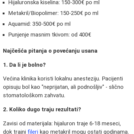
Hijaluronska kiselina: 150-300€ po ml
Metakril/Biopolimer: 150-250€ po ml
Aquamid: 350-500€ po ml
Punjenje masnim tkivom: od 400€
Najčešća pitanja o povećanju usana
1. Da li je bolno?
Većina klinika koristi lokalnu anesteziju. Pacijenti
opisuju bol kao "neprijatan, ali podnošljiv" - slično
stomatološkom zahvatu.
2. Koliko dugo traju rezultati?
Zavisi od materijala: hijaluron traje 6-18 meseci,
dok trajni
fileri
kao metakril mogu ostati godinama.