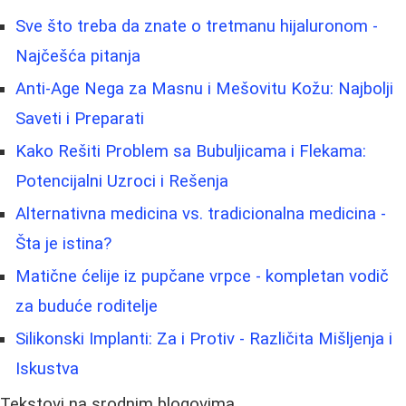
Sve što treba da znate o tretmanu hijaluronom -
Najčešća pitanja
Anti-Age Nega za Masnu i Mešovitu Kožu: Najbolji
Saveti i Preparati
Kako Rešiti Problem sa Bubuljicama i Flekama:
Potencijalni Uzroci i Rešenja
Alternativna medicina vs. tradicionalna medicina -
Šta je istina?
Matične ćelije iz pupčane vrpce - kompletan vodič
za buduće roditelje
Silikonski Implanti: Za i Protiv - Različita Mišljenja i
Iskustva
Tekstovi na srodnim blogovima