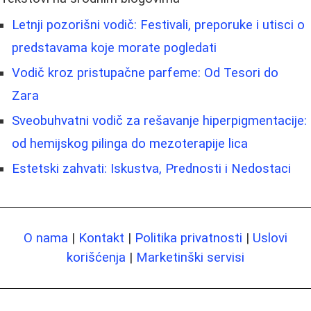
Letnji pozorišni vodič: Festivali, preporuke i utisci o
predstavama koje morate pogledati
Vodič kroz pristupačne parfeme: Od Tesori do
Zara
Sveobuhvatni vodič za rešavanje hiperpigmentacije:
od hemijskog pilinga do mezoterapije lica
Estetski zahvati: Iskustva, Prednosti i Nedostaci
O nama
|
Kontakt
|
Politika privatnosti
|
Uslovi
korišćenja
|
Marketinški servisi