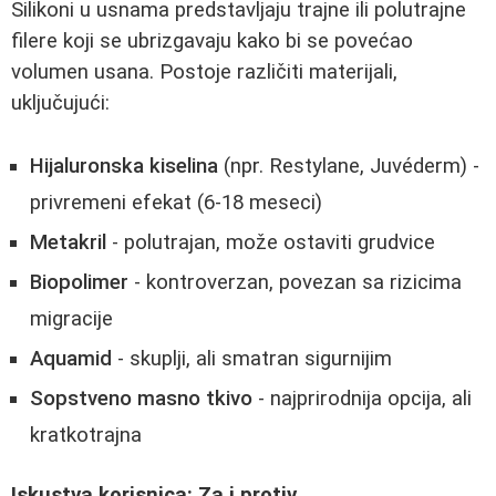
Silikoni u usnama predstavljaju trajne ili polutrajne
filere koji se ubrizgavaju kako bi se povećao
volumen usana. Postoje različiti materijali,
uključujući:
Hijaluronska kiselina
(npr. Restylane, Juvéderm) -
privremeni efekat (6-18 meseci)
Metakril
- polutrajan, može ostaviti grudvice
Biopolimer
- kontroverzan, povezan sa rizicima
migracije
Aquamid
- skuplji, ali smatran sigurnijim
Sopstveno masno tkivo
- najprirodnija opcija, ali
kratkotrajna
Iskustva korisnica: Za i protiv