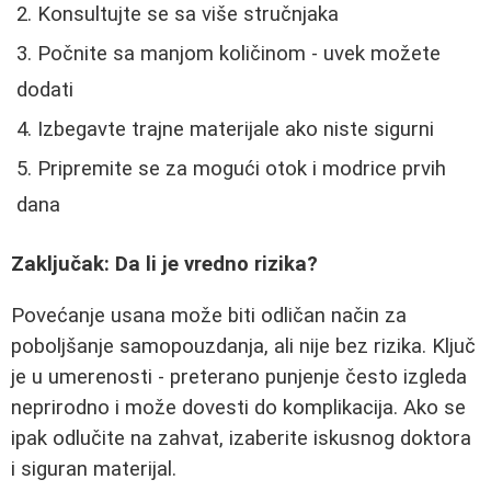
Konsultujte se sa više stručnjaka
Počnite sa manjom količinom - uvek možete
dodati
Izbegavte trajne materijale ako niste sigurni
Pripremite se za mogući otok i modrice prvih
dana
Zaključak: Da li je vredno rizika?
Povećanje usana može biti odličan način za
poboljšanje samopouzdanja, ali nije bez rizika. Ključ
je u umerenosti - preterano punjenje često izgleda
neprirodno i može dovesti do komplikacija. Ako se
ipak odlučite na zahvat, izaberite iskusnog doktora
i siguran materijal.