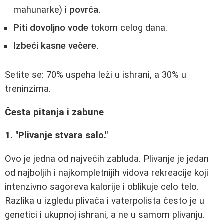
mahunarke) i
povrća.
Piti dovoljno vode
tokom celog dana.
Izbeći kasne večere.
Setite se: 70% uspeha leži u ishrani, a 30% u
treninzima.
Česta pitanja i zabune
1. "Plivanje stvara salo."
Ovo je jedna od najvećih zabluda. Plivanje je jedan
od najboljih i najkompletnijih vidova rekreacije koji
intenzivno sagoreva kalorije i oblikuje celo telo.
Razlika u izgledu plivača i vaterpolista često je u
genetici i ukupnoj ishrani, a ne u samom plivanju.