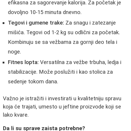
efikasna za sagorevanje kalorija. Za početak je
dovoljno 10-15 minuta dnevno.
Tegovi i gumene trake:
Za snagu i zatezanje
mišića. Tegovi od 1-2 kg su odlični za početak.
Kombinuju se sa vežbama za gornji deo tela i
noge.
Fitnes lopta:
Versatilna za vežbe trbuha, ledja i
stabilizacije. Može poslužiti i kao stolica za
sedenje tokom dana.
Važno je istražiti i investirati u kvalitetniju spravu
koja će trajati, umesto u jeftine proizvode koji se
lako kvare.
Da li su sprave zaista potrebne?