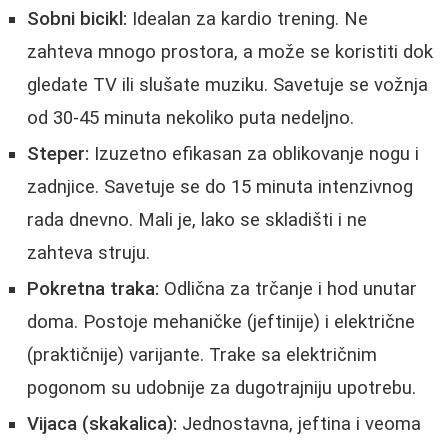
Sobni bicikl:
Idealan za kardio trening. Ne
zahteva mnogo prostora, a može se koristiti dok
gledate TV ili slušate muziku. Savetuje se vožnja
od 30-45 minuta nekoliko puta nedeljno.
Steper:
Izuzetno efikasan za oblikovanje nogu i
zadnjice. Savetuje se do 15 minuta intenzivnog
rada dnevno. Mali je, lako se skladišti i ne
zahteva struju.
Pokretna traka:
Odlična za trčanje i hod unutar
doma. Postoje mehaničke (jeftinije) i električne
(praktičnije) varijante. Trake sa električnim
pogonom su udobnije za dugotrajniju upotrebu.
Vijaca (skakalica):
Jednostavna, jeftina i veoma