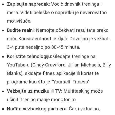
Zapisujte napredak:
Vodič dnevnik treninga i
mera. Videti beleške o napretku je neverovatno
motivišuće.
Budite realni:
Nemojte očekivati rezultate preko
noći. Konsistentnost je ključ. Dovoljno je vežbati
3-4 puta nedeljno po 30-45 minuta.
Koristite tehnologiju:
Gledajte treninge na
YouTube-u (Cindy Crawford, Jillian Michaels, Billy
Blanks), skidajte fitnes aplikacije ili koristite
programe kao što je "Yourself Fitness".
Vežbajte uz muziku ili TV:
Multitasking može
učiniti trening manje monotonim.
Nađite vežbačkog partnera:
Čak i virtualno,