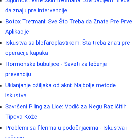
Sigurnost estetskih tretmana: Šta pacijenti treba
da znaju pre intervencije
Botox Tretmani: Sve Što Treba da Znate Pre Prve
Aplikacije
Iskustva sa blefaroplastikom: Šta treba znati pre
operacije kapaka
Hormonske bubuljice - Saveti za lečenje i
prevenciju
Uklanjanje ožiljaka od akni: Najbolje metode i
iskustva
Savršeni Piling za Lice: Vodič za Negu Različitih
Tipova Kože
Problemi sa filerima u podočnjacima - Iskustva i
rešenja