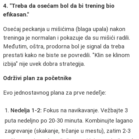
4. "Treba da osećam bol da bi trening bio
efikasan."
Osećaj peckanja u mišićima (blaga upala) nakon
treninga je normalan i pokazuje da su mišići radili.
Međutim, oštra, prodorna bol je signal da treba
prestati kako ne biste se povredili. "Klin se klinom
izbija" nije uvek dobra strategija.
Održivi plan za početnike
Evo jednostavnog plana za prve nedeľje:
Nedelja 1-2:
Fokus na navikavanje. Vežbajte 3
puta nedeljno po 20-30 minuta. Kombinujte lagano
zagrevanje (skakanje, trčanje u mestu), zatim 2-3