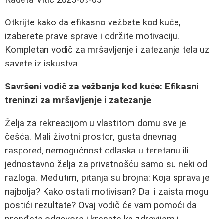
Otkrijte kako da efikasno vežbate kod kuće,
izaberete prave sprave i održite motivaciju.
Kompletan vodič za mršavljenje i zatezanje tela uz
savete iz iskustva.
Savršeni vodič za vežbanje kod kuće: Efikasni
treninzi za mršavljenje i zatezanje
Želja za rekreacijom u vlastitom domu sve je
češća. Mali životni prostor, gusta dnevnag
raspored, nemogućnost odlaska u teretanu ili
jednostavno želja za privatnošću samo su neki od
razloga. Međutim, pitanja su brojna: Koja sprava je
najbolja? Kako ostati motivisan? Da li zaista mogu
postići rezultate? Ovaj vodič će vam pomoći da
pronđete odgovore i krenete ka zdravijem i