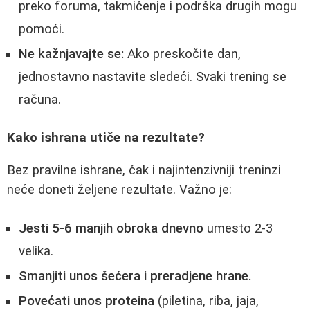
preko foruma, takmičenje i podrška drugih mogu
pomoći.
Ne kažnjavajte se:
Ako preskočite dan,
jednostavno nastavite sledeći. Svaki trening se
računa.
Kako ishrana utiče na rezultate?
Bez pravilne ishrane, čak i najintenzivniji treninzi
neće doneti željene rezultate. Važno je:
Jesti 5-6 manjih obroka dnevno
umesto 2-3
velika.
Smanjiti unos šećera i preradjene hrane.
Povećati unos proteina
(piletina, riba, jaja,