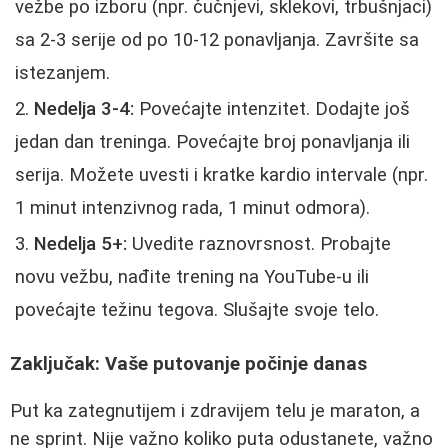
vežbe po izboru (npr. čučnjevi, sklekovi, trbušnjaci)
sa 2-3 serije od po 10-12 ponavljanja. Završite sa
istezanjem.
Nedelja 3-4:
Povećajte intenzitet. Dodajte još
jedan dan treninga. Povećajte broj ponavljanja ili
serija. Možete uvesti i kratke kardio intervale (npr.
1 minut intenzivnog rada, 1 minut odmora).
Nedelja 5+:
Uvedite raznovrsnost. Probajte
novu vežbu, nađite trening na YouTube-u ili
povećajte težinu tegova. Slušajte svoje telo.
Zaključak: Vaše putovanje počinje danas
Put ka zategnutijem i zdravijem telu je maraton, a
ne sprint. Nije važno koliko puta odustanete, važno