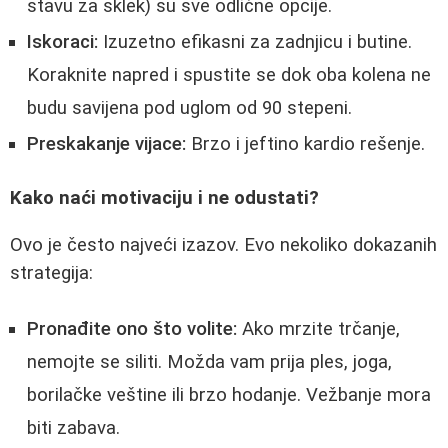
stavu za sklek) su sve odlične opcije.
Iskoraci:
Izuzetno efikasni za zadnjicu i butine.
Koraknite napred i spustite se dok oba kolena ne
budu savijena pod uglom od 90 stepeni.
Preskakanje vijace:
Brzo i jeftino kardio rešenje.
Kako naći motivaciju i ne odustati?
Ovo je često najveći izazov. Evo nekoliko dokazanih
strategija:
Pronađite ono što volite:
Ako mrzite trčanje,
nemojte se siliti. Možda vam prija ples, joga,
borilačke veštine ili brzo hodanje. Vežbanje mora
biti zabava.