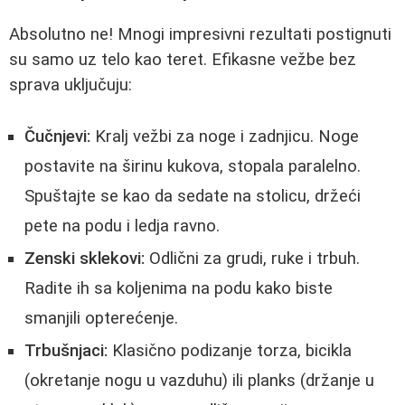
Absolutno ne! Mnogi impresivni rezultati postignuti
su samo uz telo kao teret. Efikasne vežbe bez
sprava uključuju:
Čučnjevi:
Kralj vežbi za noge i zadnjicu. Noge
postavite na širinu kukova, stopala paralelno.
Spuštajte se kao da sedate na stolicu, držeći
pete na podu i ledja ravno.
Zenski sklekovi:
Odlični za grudi, ruke i trbuh.
Radite ih sa koljenima na podu kako biste
smanjili opterećenje.
Trbušnjaci:
Klasično podizanje torza, bicikla
(okretanje nogu u vazduhu) ili planks (držanje u