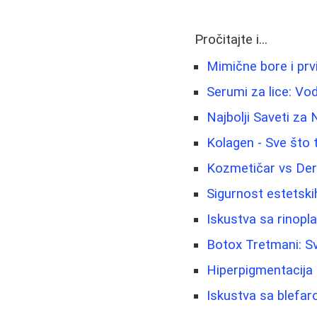
Pročitajte i...
Mimične bore i prvi
Serumi za lice: Vo
Najbolji Saveti za
Kolagen - Sve što 
Kozmetičar vs Der
Sigurnost estetskih
Iskustva sa rinopl
Botox Tretmani: Sv
Hiperpigmentacija i 
Iskustva sa blefar