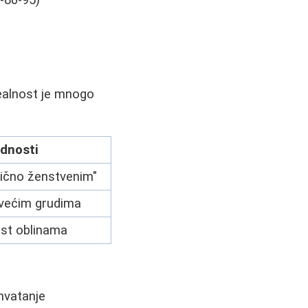
realnost je mnogo
dnosti
sično ženstvenim"
većim grudima
ost oblinama
ihvatanje