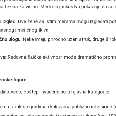
a težina za visinu. Međutim, iskustva pokazuju da su m
i izgled:
Dve žene sa istim merama mogu izgledati pot
asnog i mišićnog tkiva
učnu ulogu:
Neke imaju prirodno uzan struk, druge širo
ve:
Redovna fizička aktivnost može dramatično promeni
enske figure
edinstveno, opšteprihvaćene su tri glavne kategorije:
ažen struk sa grudima i kukovima približno iste širine (
nja polovina tela sa manje izraženim strukom (npr. 100