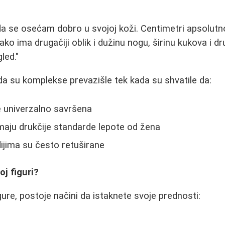
 da se osećam dobro u svojoj koži. Centimetri apsolutn
ko ima drugačiji oblik i dužinu nogu, širinu kukova i d
gled."
a su komplekse prevazišle tek kada su shvatile da:
je univerzalno savršena
maju drukčije standarde lepote od žena
ijima su često retuširane
oj figuri?
gure, postoje načini da istaknete svoje prednosti:
a