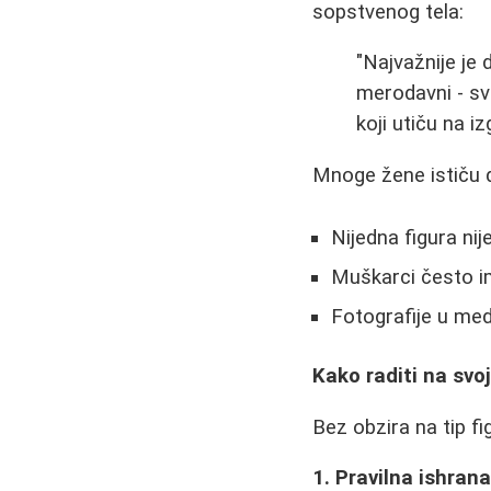
sopstvenog tela:
"Najvažnije je
merodavni - sva
koji utiču na iz
Mnoge žene ističu d
Nijedna figura ni
Muškarci često i
Fotografije u med
Kako raditi na svoj
Bez obzira na tip fi
1. Pravilna ishran