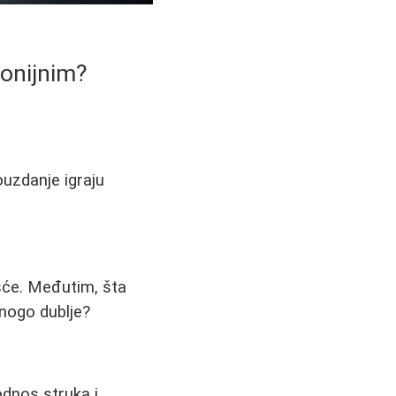
monijnim?
ouzdanje igraju
ešće. Međutim, šta
mnogo dublje?
dnos struka i