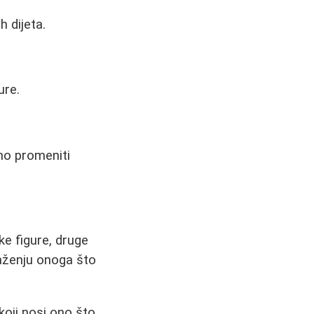
 dijeta.
ure.
no promeniti
ke figure, druge
laženju onoga što
koji nosi ono što