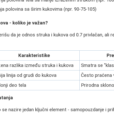
a polovina sa širim kukovima (npr. 90-75-105)
ova - koliko je važan?
rišu da je odnos struka i kukova od 0.7 privlačan, ali 
Karakteristike
Pre
žena razlika između struka i kukova
Smatra se "kla
ija linija od grudi do kukova
Često praćena 
donji deo tela
Prirodna sklon
atanja
o se nazire jedan ključni element - samopouzdanje i pr