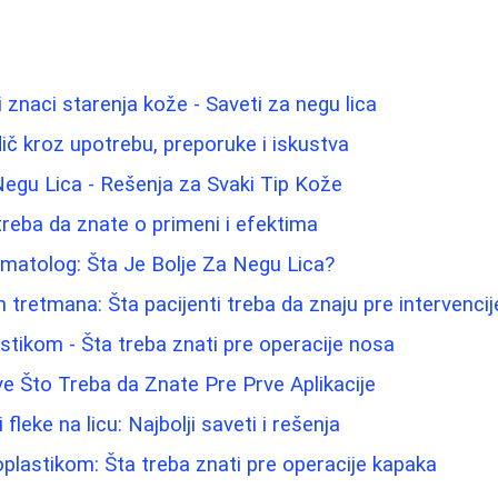
 znaci starenja kože - Saveti za negu lica
dič kroz upotrebu, preporuke i iskustva
 Negu Lica - Rešenja za Svaki Tip Kože
treba da znate o primeni i efektima
matolog: Šta Je Bolje Za Negu Lica?
 tretmana: Šta pacijenti treba da znaju pre intervencij
astikom - Šta treba znati pre operacije nosa
e Što Treba da Znate Pre Prve Aplikacije
fleke na licu: Najbolji saveti i rešenja
oplastikom: Šta treba znati pre operacije kapaka