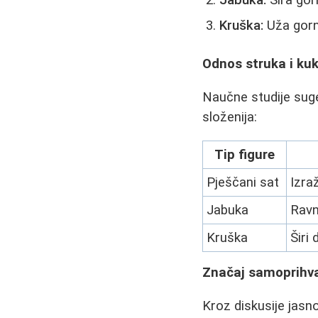
Kruška:
Uža gornj
Odnos struka i kuk
Naučne studije suge
složenija:
Tip figure
Pješčani sat
Izra
Jabuka
Ravn
Kruška
Širi 
Značaj samoprihv
Kroz diskusije jasn