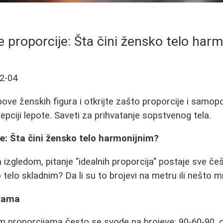
 proporcije: Šta čini žensko telo har
2-04
tipove ženskih figura i otkrijte zašto proporcije i samop
epciji lepote. Saveti za prihvatanje sopstvenog tela.
e: Šta čini žensko telo harmonijnim?
izgledom, pitanje "idealnih proporcija" postaje sve č
 telo skladnim? Da li su to brojevi na metru ili nešto 
erama
m proporcijama često se svode na brojeve: 90-60-90, o