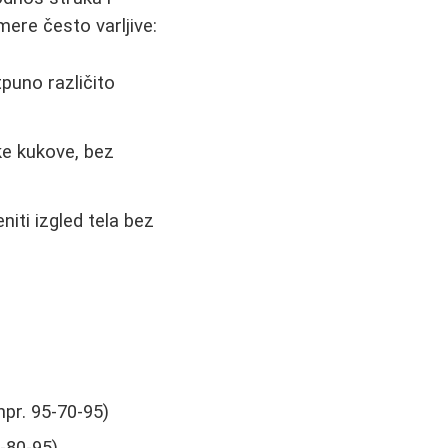
ere često varljive:
puno različito
ke kukove, bez
ti izgled tela bez
npr. 95-70-95)
-80-95)