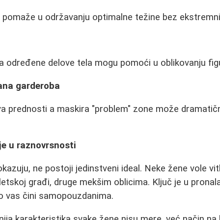
 pomaže u održavanju optimalne težine bez ekstremnih
a određene delove tela mogu pomoći u oblikovanju fig
ana garderoba
va prednosti a maskira "problem" zone može dramatič
je u raznovrsnosti
kazuju, ne postoji jedinstveni ideal. Neke žene vole vit
tletskoj građi, druge mekšim oblicima. Ključ je u prona
o vas čini samopouzdanima.
nija karakteristika svake žene nisu mere, već način na 