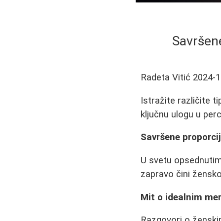
Savršene
Radeta Vitić
2024-1
Istražite različite 
ključnu ulogu u perc
Savršene proporcij
U svetu opsednutim 
zapravo čini žensko
Mit o idealnim m
Razgovori o ženski