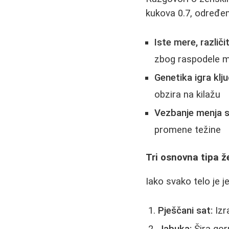
kukova 0.7, određen
Iste mere, različit
zbog raspodele m
Genetika igra klj
obzira na kilažu
Vezbanje menja s
promene težine
Tri osnovna tipa ž
Iako svako telo je j
Pješčani sat:
Izr
Jabuka:
Šira gor