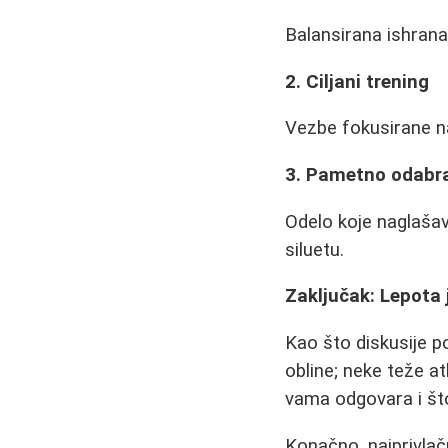
Balansirana ishrana
2. Ciljani trening
Vezbe fokusirane n
3. Pametno odabr
Odelo koje naglaša
siluetu.
Zaključak: Lepota 
Kao što diskusije po
obline; neke teže a
vama odgovara i št
Konačno, najprivlač