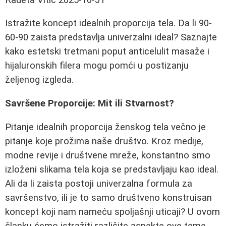
Istražite koncept idealnih proporcija tela. Da li 90-
60-90 zaista predstavlja univerzalni ideal? Saznajte
kako estetski tretmani poput anticelulit masaže i
hijaluronskih filera mogu pomći u postizanju
željenog izgleda.
Savršene Proporcije: Mit ili Stvarnost?
Pitanje idealnih proporcija ženskog tela večno je
pitanje koje prožima naše društvo. Kroz medije,
modne revije i društvene mreže, konstantno smo
izloženi slikama tela koja se predstavljaju kao ideal.
Ali da li zaista postoji univerzalna formula za
savršenstvo, ili je to samo društveno konstruisan
koncept koji nam nameću spoljašnji uticaji? U ovom
članku ćemo istražiti različite aspekte ove teme,