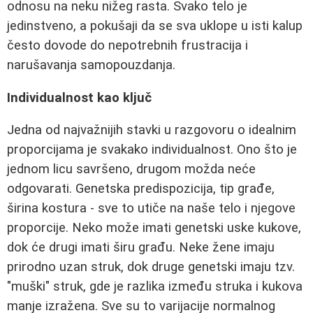
odnosu na neku nižeg rasta. Svako telo je
jedinstveno, a pokušaji da se sva uklope u isti kalup
često dovode do nepotrebnih frustracija i
narušavanja samopouzdanja.
Individualnost kao ključ
Jedna od najvažnijih stavki u razgovoru o idealnim
proporcijama je svakako individualnost. Ono što je
jednom licu savršeno, drugom možda neće
odgovarati. Genetska predispozicija, tip građe,
širina kostura - sve to utiče na naše telo i njegove
proporcije. Neko može imati genetski uske kukove,
dok će drugi imati širu građu. Neke žene imaju
prirodno uzan struk, dok druge genetski imaju tzv.
"muški" struk, gde je razlika između struka i kukova
manje izražena. Sve su to varijacije normalnog