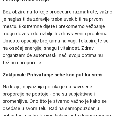
Bez obzira na to koje procedure razmatrate, važno
je naglasiti da zdravlje treba uvek biti na prvom
mestu. Ekstremne dijete i prekomerno vežbanje
mogu dovesti do ozbiljnih zdravstvenih problema.
Umesto opsesije brojkama na vagi, fokusirajte se
na osećaj energije, snagu i vitalnost. Zdrav
organizam će automatski naći svoju optimalnu
težinu i proporcije.
Zaključak: Prihvatanje sebe kao put ka sreći
Na kraju, najvažnija poruka je da savršene
proporcije ne postoje - one su subjektivne i
promenljive. Ono što je stvarno važno je kako se
osećate u svom telu. Rad na samopouzdanju i
prihvatanju sebe takvog kakav jeste donosi mnogo