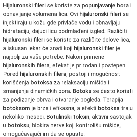
Hijaluronski fileri
se koriste za
popunjavanje bora
i
obnavljanje volumena lica. Ovi
hijaluronski fileri
se
injektiraju u kožu gde privlače vodu i obnavljaju
hidrataciju, dajući licu podmlađeni izgled. Različiti
hijaluronski fileri
se koriste za različite delove lica,
a iskusan lekar će znati koji
hijaluronski filer
je
najbolji za vaše potrebe. Nakon primene
hijaluronskih filera
, efekat je prirodan i postepen.
Pored
hijaluronskih filera
, postoji i mogućnost
korišćenja
botoksa
za relaksaciju mišića i
smanjenje dinamičkih bora.
Botoks
se često koristi
za podizanje obrva i otvaranje pogleda. Terapija
botoksom
je brza i efikasna, a efekti
botoksa
traju
nekoliko meseci.
Botulinski toksin
, aktivni sastojak
u
botoksu
, blokira nerve koji kontrolišu mišiće,
omogućavajući im da se opuste.