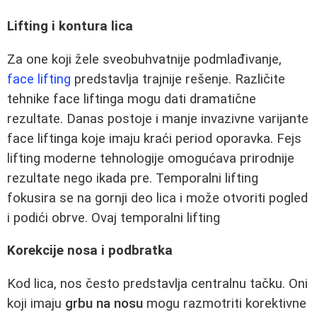
Lifting i kontura lica
Za one koji žele sveobuhvatnije podmlađivanje,
face lifting
predstavlja trajnije rešenje. Različite
tehnike face liftinga mogu dati dramatične
rezultate. Danas postoje i manje invazivne varijante
face liftinga koje imaju kraći period oporavka. Fejs
lifting moderne tehnologije omogućava prirodnije
rezultate nego ikada pre. Temporalni lifting
fokusira se na gornji deo lica i može otvoriti pogled
i podići obrve. Ovaj temporalni lifting
Korekcije nosa i podbratka
Kod lica, nos često predstavlja centralnu tačku. Oni
koji imaju
grbu na nosu
mogu razmotriti korektivne