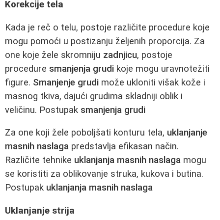
Korekcije tela
Kada je reč o telu, postoje različite procedure koje
mogu pomoći u postizanju željenih proporcija. Za
one koje žele skromniju
zadnjicu
, postoje
procedure
smanjenja grudi
koje mogu uravnotežiti
figure.
Smanjenje grudi
može ukloniti višak kože i
masnog tkiva, dajući grudima skladniji oblik i
veličinu. Postupak
smanjenja grudi
Za one koji žele poboljšati konturu tela,
uklanjanje
masnih naslaga
predstavlja efikasan način.
Različite tehnike
uklanjanja masnih naslaga
mogu
se koristiti za oblikovanje struka, kukova i butina.
Postupak
uklanjanja masnih naslaga
Uklanjanje strija