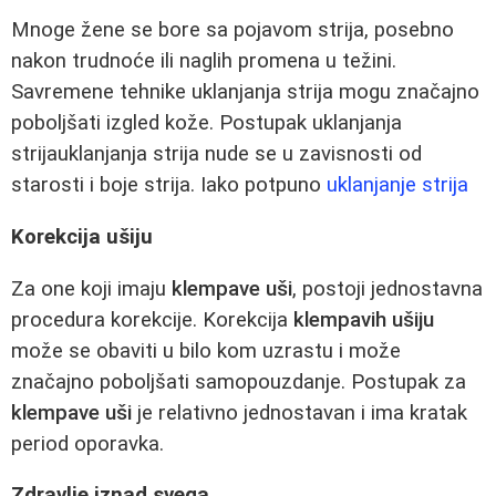
Mnoge žene se bore sa pojavom strija, posebno
nakon trudnoće ili naglih promena u težini.
Savremene tehnike uklanjanja strija mogu značajno
poboljšati izgled kože. Postupak uklanjanja
strijauklanjanja strija nude se u zavisnosti od
starosti i boje strija. Iako potpuno
uklanjanje strija
Korekcija ušiju
Za one koji imaju
klempave uši
, postoji jednostavna
procedura korekcije. Korekcija
klempavih ušiju
može se obaviti u bilo kom uzrastu i može
značajno poboljšati samopouzdanje. Postupak za
klempave uši
je relativno jednostavan i ima kratak
period oporavka.
Zdravlje iznad svega