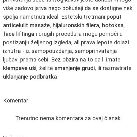
više zadovoljstva nego pokušaji da se dostigne neki
spolja nametnuti ideal. Estetski tretmani poput
anticelulit masaže
,
hijaluronskih filera
,
botoksa
,
face liftinga
i drugih procedura mogu pomoći u
postizanju željenog izgleda, ali prava lepota dolazi
iznutra - iz samopouzdanja, samoprihvatanja i
ljubavi prema sebi. Bez obzira na to da li imate
klempave uši
, želite
smanjenje grudi
, ili razmatrate
uklanjanje podbratka
Komentari
Trenutno nema komentara za ovaj članak.