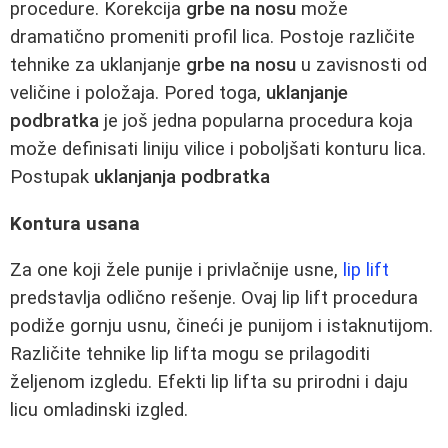
procedure. Korekcija
grbe na nosu
može
dramatično promeniti profil lica. Postoje različite
tehnike za uklanjanje
grbe na nosu
u zavisnosti od
veličine i položaja. Pored toga,
uklanjanje
podbratka
je još jedna popularna procedura koja
može definisati liniju vilice i poboljšati konturu lica.
Postupak
uklanjanja podbratka
Kontura usana
Za one koji žele punije i privlačnije usne,
lip lift
predstavlja odlično rešenje. Ovaj lip lift procedura
podiže gornju usnu, čineći je punijom i istaknutijom.
Različite tehnike lip lifta mogu se prilagoditi
željenom izgledu. Efekti lip lifta su prirodni i daju
licu omladinski izgled.