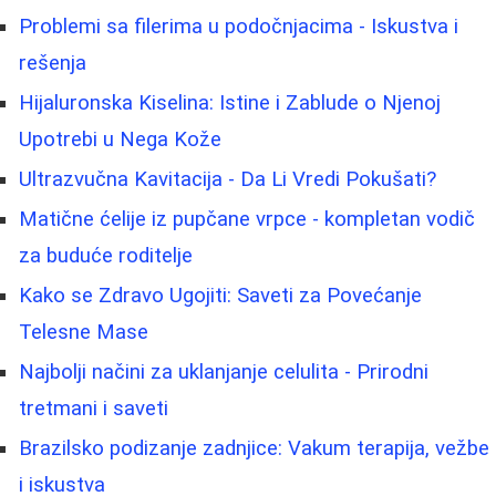
Problemi sa filerima u podočnjacima - Iskustva i
rešenja
Hijaluronska Kiselina: Istine i Zablude o Njenoj
Upotrebi u Nega Kože
Ultrazvučna Kavitacija - Da Li Vredi Pokušati?
Matične ćelije iz pupčane vrpce - kompletan vodič
za buduće roditelje
Kako se Zdravo Ugojiti: Saveti za Povećanje
Telesne Mase
Najbolji načini za uklanjanje celulita - Prirodni
tretmani i saveti
Brazilsko podizanje zadnjice: Vakum terapija, vežbe
i iskustva