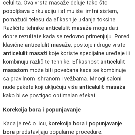
celulita. Ova vrsta masaže deluje tako što
poboljšava cirkulaciju i stimuliše limfni sistem,
pomažući telesu da efikasnije uklanja toksine.
Različite tehnike
anticelulit masaže
mogu dati
dobre rezultate kada se redovno primenjuju. Pored
klasične
anticelulit masaže
, postoje i druge vrste
anticelulit masaži
koje koriste specijalne uređaje ili
kombinuju različite tehnike. Efikasnost
anticelulit
masažom
može biti povećana kada se kombinuje
sa pravilnom ishranom i vežbama. Mnogi saloni
nude pakete koji uključuju više
anticelulit masaža
kako bi se postigao optimalan efekat.
Korekcija bora i popunjavanje
Kada je reč o licu,
korekcija bora
i
popunjavanje
bora
predstavljaju popularne procedure.