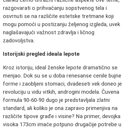
razgovarati o prihvaćanju sopstvenog tela i
osvrnuti se na različite estetske tretmane koji
mogu pomoći u postizanju željenog izgleda, uvek
naglašavajući važnost zdravlja i ličnog
zadovoljstva.
Istorijski pregled ideala lepote
Kroz istoriju, ideal ženske lepote dramatično se
menjao. Dok su se u doba renesanse cenile bujne
forme i zaobljeni stomaci, dvadeseti vek doneo je
revoluciju u vidu vitkih, androgini modela. Čuvena
formula 90-60-90 dugo je predstavljala zlatni
standard, ali koliko je ona zapravo primenjiva na
različite tipove građe i visine? Na primer, devojka
visoka 173cm imaće potpuno drugačije potrebe u