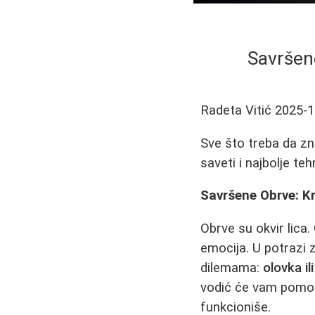
Savršene
Radeta Vitić
2025-1
Sve što treba da zn
saveti i najbolje te
Savršene Obrve: Kr
Obrve su okvir lica.
emocija. U potrazi
dilemama:
olovka il
vodić će vam pomoći
funkcioniše.