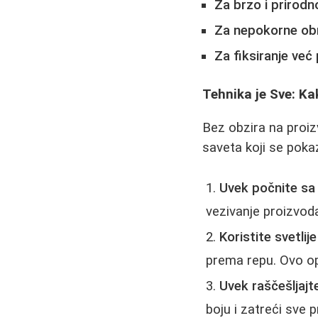
Za brzo i prirod
Za nepokorne obrv
Za fiksiranje već
Tehnika je Sve: Ka
Bez obzira na proizv
saveta koji se pokaz
Uvek počnite sa
vezivanje proizvod
Koristite svetli
prema repu. Ovo op
Uvek raščešljaj
boju i zatreći sve pr