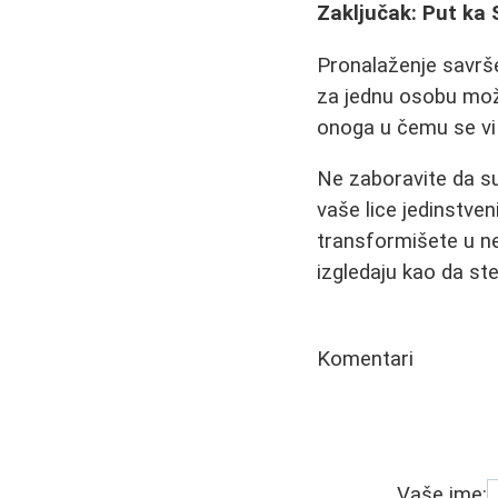
Zaključak: Put ka
Pronalaženje savrše
za jednu osobu možd
onoga u čemu se vi 
Ne zaboravite da su 
vaše lice jedinstve
transformišete u ne
izgledaju kao da ste
Komentari
Vaše ime: