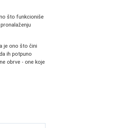
Ono što funkcioniše
 pronalaženju
a je ono što čini
 da ih potpuno
ne obrve - one koje