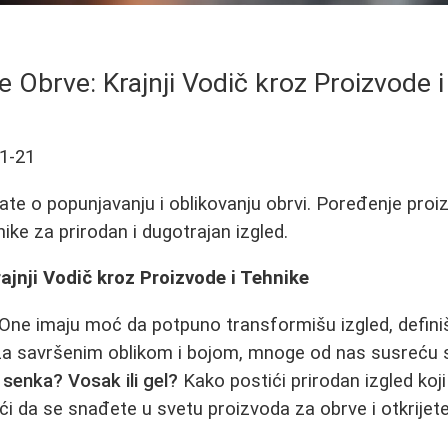
 Obrve: Krajnji Vodič kroz Proizvode 
1-21
ate o popunjavanju i oblikovanju obrvi. Poređenje proiz
hnike za prirodan i dugotrajan izgled.
ajnji Vodič kroz Proizvode i Tehnike
 One imaju moć da potpuno transformišu izgled, definišu
 za savršenim oblikom i bojom, mnoge od nas susreću 
i senka? Vosak ili gel?
Kako postići prirodan izgled koji
 da se snađete u svetu proizvoda za obrve i otkrijete