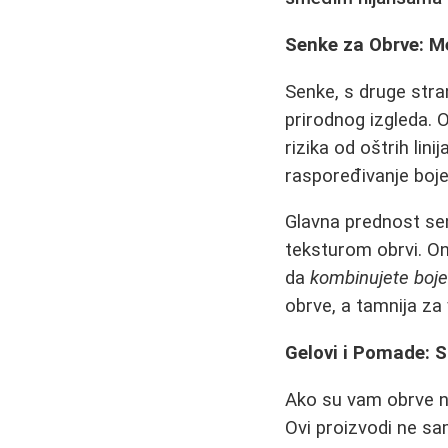
Senke za Obrve: Me
Senke, s druge stran
prirodnog izgleda.
rizika od oštrih l
raspoređivanje boje
Glavna prednost sen
teksturom obrvi. O
da
kombinujete boj
obrve, a tamnija za 
Gelovi i Pomade: S
Ako su vam obrve ne
Ovi proizvodi ne sa