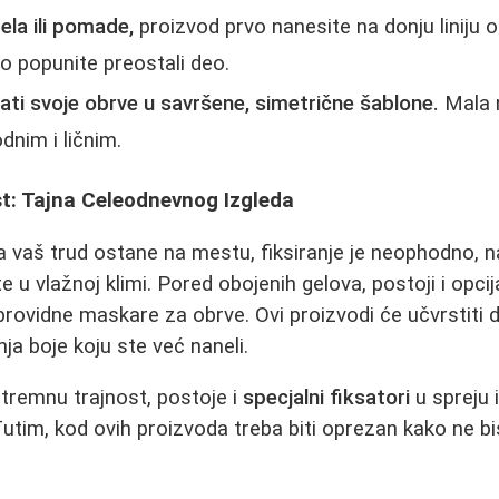
ela ili pomade,
proizvod prvo nanesite na donju liniju o
no popunite preostali deo.
ti svoje obrve u savršene, simetrične šablone.
Mala 
odnim i ličnim.
ost: Tajna Celeodnevnog Izgleda
da vaš trud ostane na mestu, fiksiranje je neophodno, 
ite u vlažnoj klimi. Pored obojenih gelova, postoji i opci
 providne maskare za obrve. Ovi proizvodi će učvrstiti 
ja boje koju ste već naneli.
stremnu trajnost, postoje i
specjalni fiksatori
u spreju i
tim, kod ovih proizvoda treba biti oprezan kako ne bist