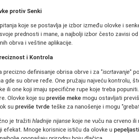
vke protiv Senki
itanja koje se postavlja je izbor između olovke i senk
voje prednosti i mane, a najbolji izbor često zavisi od
nih obrva i veštine aplikacije.
reciznost i Kontrola
 precizno definisanje obrisa obrve i za "
iscrtavanje
" p
gde su obrve ređe. One pružaju najveću kontrolu, što 
 ili one koji imaju specifične rupe koje treba popuniti.
re. Olovke koje su
previše meke
mogu ostavljati previ
 dok su
previše tvrde
teške za nanošenje i mogu "grebat
no je tražiti
hladnije nijanse
koje ne vuču na crveno ili
iji efekat. Mnoge korisnice ističu da olovke u
pepeljasti
najbolje oponašaju prirodnu boju dlačica.