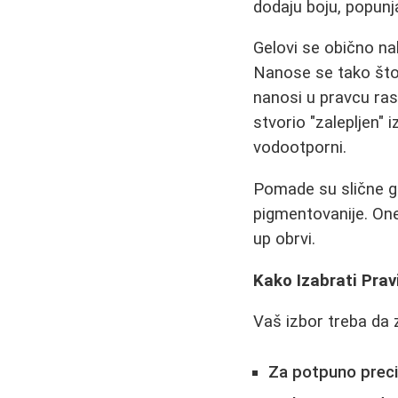
dodaju boju, popunj
Gelovi se obično na
Nanose se tako što 
nanosi u pravcu rast
stvorio "zalepljen" 
vodootporni.
Pomade su slične ge
pigmentovanije. One 
up obrvi.
Kako Izabrati Prav
Vaš izbor treba da z
Za potpuno preciz