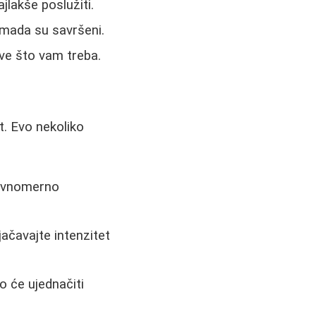
lakše poslužiti.
omada su savršeni.
sve što vam treba.
at. Evo nekoliko
avnomerno
ačavajte intenzitet
o će ujednačiti