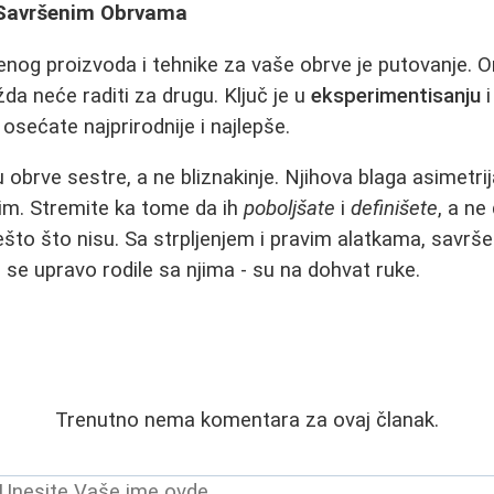
 Savršenim Obrvama
nog proizvoda i tehnike za vaše obrve je putovanje. 
a neće raditi za drugu. Ključ je u
eksperimentisanju
i
osećate najprirodnije i najlepše.
obrve sestre, a ne bliznakinje. Njihova blaga asimetrij
nim. Stremite ka tome da ih
poboljšate
i
definišete
, a ne
što što nisu. Sa strpljenjem i pravim alatkama, savrše
 se upravo rodile sa njima - su na dohvat ruke.
Trenutno nema komentara za ovaj članak.