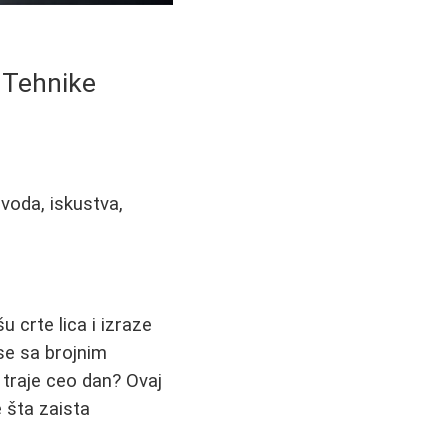
i Tehnike
voda, iskustva,
 crte lica i izraze
se sa brojnim
 traje ceo dan? Ovaj
 šta zaista