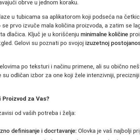
avajući obrve u jednom koraku.
laze u tubicama sa aplikatorom koji podseća na četki
se prvo izvuče mala količina proizvoda, a zatim se l
a dlačica. Ključ je u korišćenju
minimalne količine
proi
izgled. Gelovi su poznati po svojoj
izuzetnoj postojanos
lovima po teksturi i načinu primene, ali su obično neš
su odličan izbor za one koji žele intenzivniji, precizniji
i Proizvod za Vas?
avisi od vaših potreba i želja:
no definisanje i docrtavanje:
Olovka je vaš najbolji prij