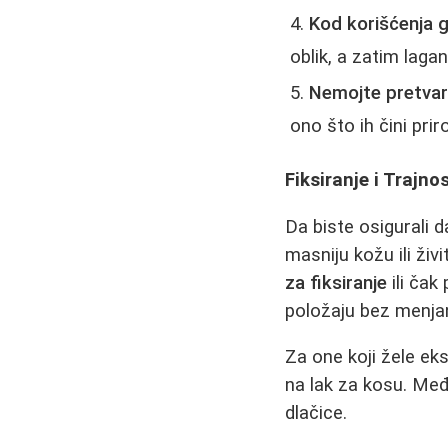
Kod korišćenja g
oblik, a zatim laga
Nemojte pretvara
ono što ih čini prir
Fiksiranje i Trajn
Da biste osigurali 
masniju kožu ili živ
za fiksiranje
ili čak
položaju bez menjan
Za one koji žele ek
na lak za kosu. Među
dlačice.