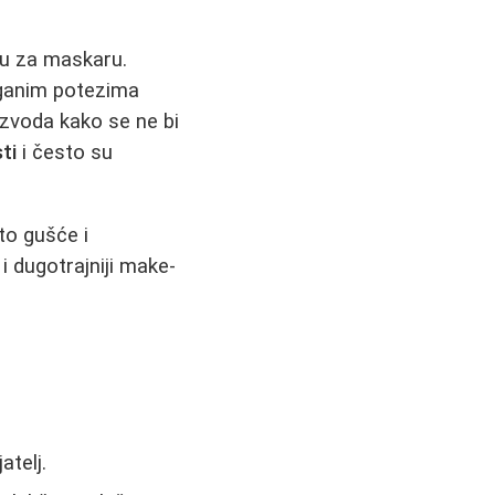
cu za maskaru.
aganim potezima
zvoda kako se ne bi
ti
i često su
to gušće i
 i dugotrajniji make-
atelj.