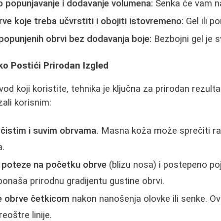
no popunjavanje i dodavanje volumena:
Senka će vam naj
e koje treba učvrstiti i obojiti istovremeno:
Gel ili p
 popunjenih obrvi bez dodavanja boje:
Bezbojni gel je 
ko Postići Prirodan Izgled
od koji koristite, tehnika je ključna za prirodan rezult
ali korisnim:
 čistim i suvim obrvama.
Masna koža može sprečiti r
a.
je poteze na početku obrve
(blizu nosa) i postepeno poj
onaša prirodnu gradijentu gustine obrvi.
te obrve četkicom
nakon nanošenja olovke ili senke. Ov
eoštre linije.