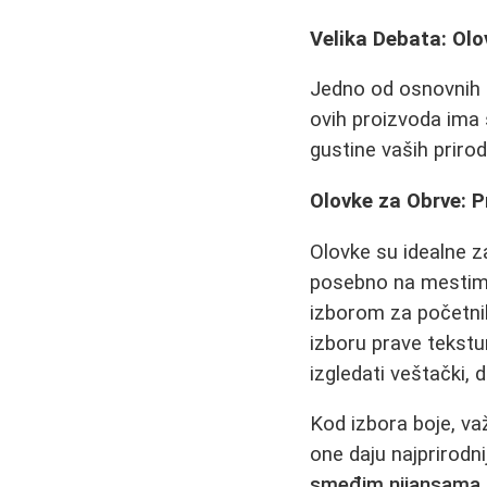
Velika Debata: Olo
Jedno od osnovnih p
ovih proizvoda ima s
gustine vaših prirod
Olovke za Obrve: P
Olovke su idealne za
posebno na mestima 
izborom za početnike
izboru prave tekstu
izgledati veštački,
Kod izbora boje, važ
one daju najprirodn
smeđim nijansama