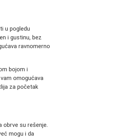
iti u pogledu
en i gustinu, bez
mogućava ravnomerno
nom bojom i
to vam omogućava
tlija za početak
a obrve su rešenje.
 već mogu i da