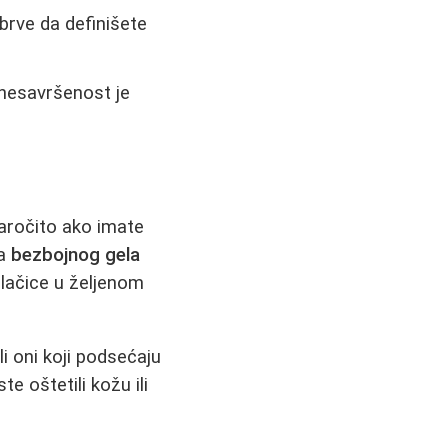
brve da definišete
nesavršenost je
naročito ako imate
ja
bezbojnog gela
dlačice u željenom
li oni koji podsećaju
e oštetili kožu ili