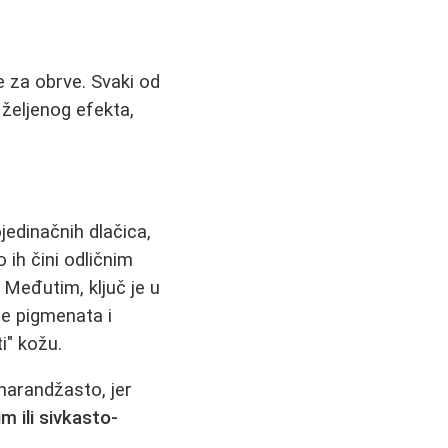
e za obrve. Svaki od
 željenog efekta,
ojedinačnih dlačica,
ih čini odličnim
 Međutim, ključ je u
še pigmenata i
i" kožu.
 narandžasto, jer
m ili sivkasto-