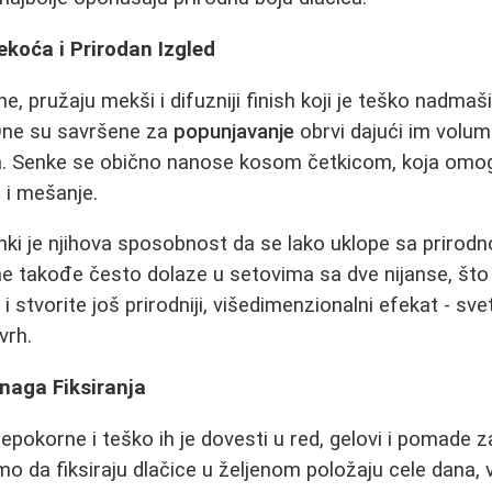
koća i Prirodan Izgled
e, pružaju mekši i difuzniji finish koji je teško nadmaš
 One su savršene za
popunjavanje
obrvi dajući im volum
inija. Senke se obično nanose kosom četkicom, koja o
 i mešanje.
ki je njihova sposobnost da se lako uklope sa prirod
ne takođe često dolaze u setovima sa dve nijanse, š
e
i stvorite još prirodniji, višedimenzionalni efekat - sve
vrh.
naga Fiksiranja
pokorne i teško ih je dovesti u red, gelovi i pomade z
mo da fiksiraju dlačice u željenom položaju cele dana,