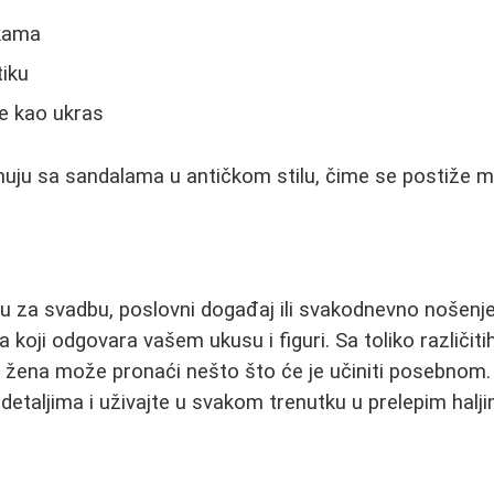
pkama
iku
e kao ukras
uju sa sandalama u antičkom stilu, čime se postiže m
inu za svadbu, poslovni događaj ili svakodnevno nošenje,
koji odgovara vašem ukusu i figuri. Sa toliko različitih
a žena može pronaći nešto što će je učiniti posebnom.
 detaljima i uživajte u svakom trenutku u prelepim halj