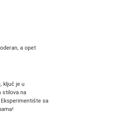
oderan, a opet
 ključ je u
 stilova na
 Eksperimentište sa
inama!