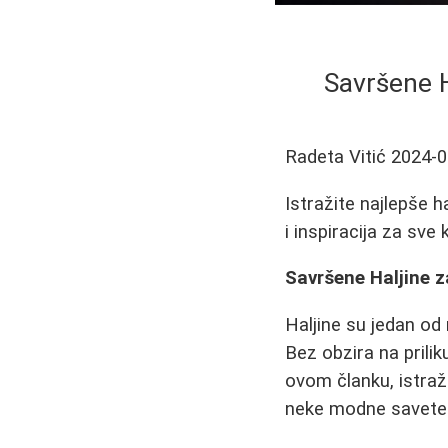
Savršene Ha
Radeta Vitić
2024-0
Istražite najlepše 
i inspiracija za sve k
Savršene Haljine z
Haljine su jedan od
Bez obzira na prili
ovom članku, istraž
neke modne savete 