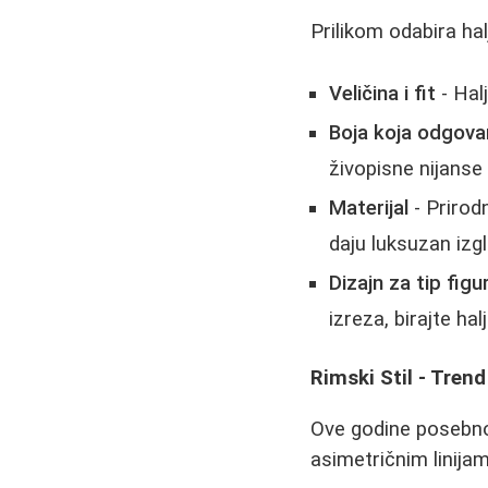
Prilikom odabira hal
Veličina i fit
- Halj
Boja koja odgova
živopisne nijanse
Materijal
- Prirodn
daju luksuzan izgl
Dizajn za tip figu
izreza, birajte hal
Rimski Stil - Tren
Ove godine posebno 
asimetričnim linijam