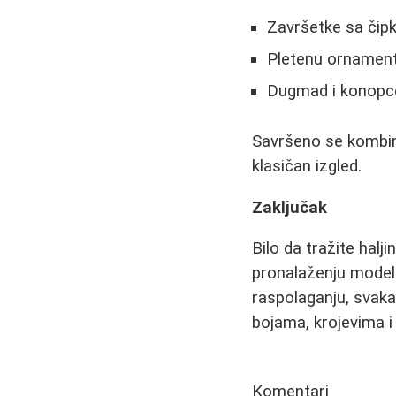
Završetke sa či
Pletenu ornament
Dugmad i konopc
Savršeno se kombin
klasičan izgled.
Zaključak
Bilo da tražite halj
pronalaženju modela 
raspolaganju, svak
bojama, krojevima i
Komentari