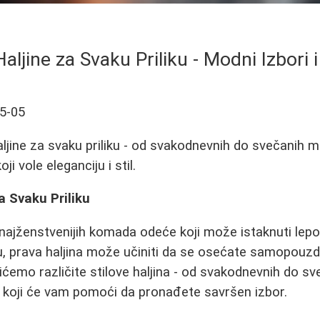
ljine za Svaku Priliku - Modni Izbori i 
5-05
haljine za svaku priliku - od svakodnevnih do svečanih 
oji vole eleganciju i stil.
a Svaku Priliku
 najženstvenijih komada odeće koji može istaknuti lepot
ku, prava haljina može učiniti da se osećate samopouzd
ićemo različite stilove haljina - od svakodnevnih do sv
koji će vam pomoći da pronađete savršen izbor.