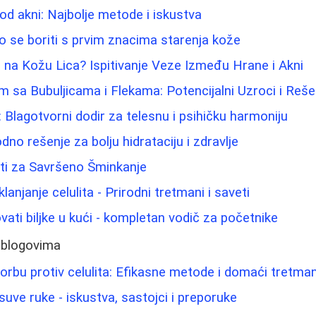
 od akni: Najbolje metode i iskustva
 se boriti s prvim znacima starenja kože
 na Kožu Lica? Ispitivanje Veze Između Hrane i Akni
m sa Bubuljicama i Flekama: Potencijalni Uzroci i Reše
lagotvorni dodir za telesnu i psihičku harmoniju
dno rešenje za bolju hidrataciju i zdravlje
eti za Savršeno Šminkanje
klanjanje celulita - Prirodni tretmani i saveti
vati biljke u kući - kompletan vodič za početnike
 blogovima
orbu protiv celulita: Efikasne metode i domaći tretman
uve ruke - iskustva, sastojci i preporuke