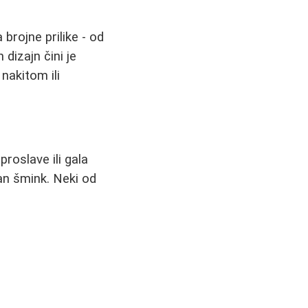
 brojne prilike - od
 dizajn čini je
akitom ili
roslave ili gala
ban šmink. Neki od