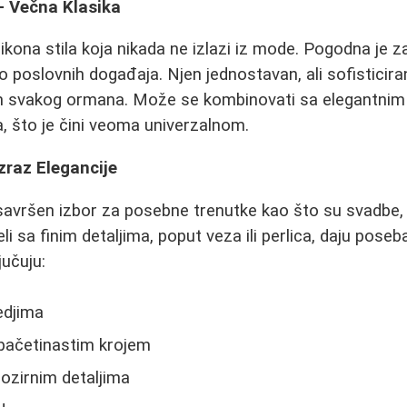
- Večna Klasika
 ikona stila koja nikada ne izlazi iz mode. Pogodna je za
o poslovnih događaja. Njen jednostavan, ali sofisticiran
 svakog ormana. Može se kombinovati sa elegantnim n
, što je čini veoma univerzalnom.
Izraz Elegancije
savršen izbor za posebne trenutke kao što su svadbe, p
i sa finim detaljima, poput veza ili perlica, daju pose
jučuju:
edjima
 pačetinastim krojem
rozirnim detaljima