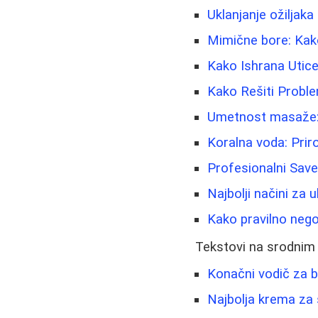
Uklanjanje ožiljaka
Mimične bore: Kako
Kako Ishrana Utice
Kako Rešiti Proble
Umetnost masaže: B
Koralna voda: Priro
Profesionalni Sav
Najbolji načini za u
Kako pravilno nego
Tekstovi na srodnim
Konačni vodič za b
Najbolja krema za s