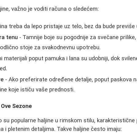
jine, važno je voditi računa o sledećem:
ina treba da lepo pristaje uz telo, bez da bude previše u
ra tenu
- Tamnije boje su pogodnije za svečane prilike, 
 odlično stoje za svakodnevnu upotrebu.
i materijali poput pamuka i lana su udobniji, dok svilen
ed.
re
- Ako preferirate određene detalje, poput paskova na 
jine koje ističu vaše prednosti.
d Ove Sezone
su popularne haljine u rimskom stilu, karakteristične
a i pletenim detaljima. Takve haljine često imaju: