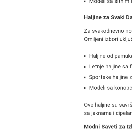
Modeli sa sitni
Haljine za Svaki Da
Za svakodnevno noše
Omiljeni izbori uklju
Haljine od pamuk
Letnje haljine sa 
Sportske haljine 
Modeli sa konopc
Ove haljine su savrš
sa jaknama i cipela
Modni Saveti za Iz