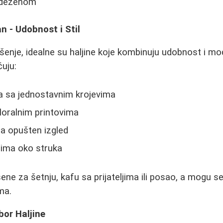
m dezenom
n - Udobnost i Stil
nje, idealne su haljine koje kombinuju udobnost i mod
čuju:
a sa jednostavnim krojevima
floralnim printovima
za opušten izgled
ima oko struka
ene za šetnju, kafu sa prijateljima ili posao, a mogu s
ma.
bor Haljine