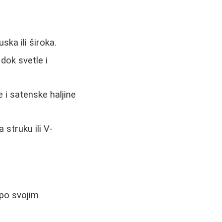
ska ili široka.
dok svetle i
e i satenske haljine
struku ili V-
 po svojim