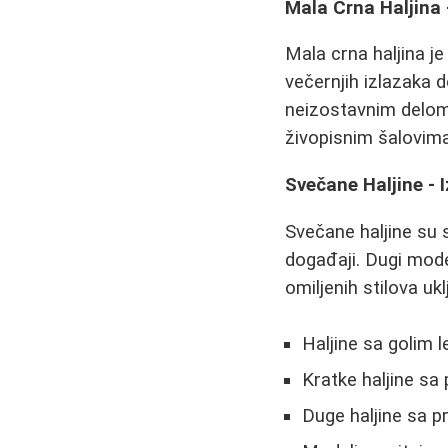
Mala Crna Haljina 
Mala crna haljina je
večernjih izlazaka d
neizostavnim delom
živopisnim šalovima
Svečane Haljine - 
Svečane haljine su 
događaji. Dugi model
omiljenih stilova ukl
Haljine sa golim l
Kratke haljine sa
Duge haljine sa p