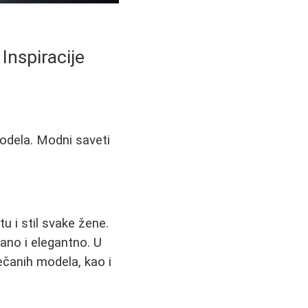
Inspiracije
modela. Modni saveti
u i stil svake žene.
ano i elegantno. U
ečanih modela, kao i