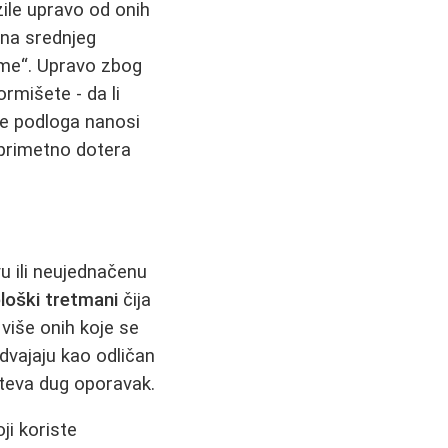
zile upravo od onih
ona srednjeg
„ime“. Upravo zbog
mišete - da li
se podloga nanosi
eprimetno dotera
u ili neujednačenu
ološki tretmani
čija
 više onih koje se
dvajaju kao odličan
hteva dug oporavak.
ji koriste