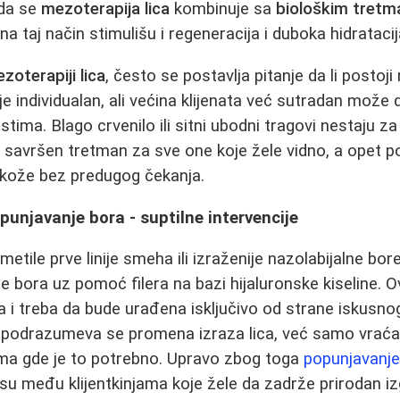
ada se
mezoterapija lica
kombinuje sa
biološkim tretm
se na taj način stimulišu i regeneracija i duboka hidratac
zoterapiji lica
, često se postavlja pitanje da li postoji
 individualan, ali većina klijenata već sutradan može d
tima. Blago crvenilo ili sitni ubodni tragovi nestaju za
a
savršen tretman za sve one koje žele vidno, a opet 
 kože bez predugog čekanja.
punjavanje bora - suptilne intervencije
etile prve linije smeha ili izraženije nazolabijalne bore
 bora uz pomoć filera na bazi hijaluronske kiseline. O
na i treba da bude urađena isključivo od strane iskusno
 podrazumeva se promena izraza lica, već samo vraćan
a gde je to potrebno. Upravo zbog toga
popunjavanje
u među klijentkinjama koje žele da zadrže prirodan iz