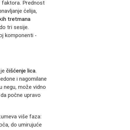
 faktora. Prednost
avljanje ćelija,
kih tretmana
o tri sesije.
oj komponenti -
 je
čišćenje lica
.
medone i nagomilane
u negu, može vidno
i da počne upravo
umeva više faza:
toća, do umirujuće