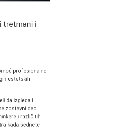
 tretmani i
pomoć profesionalne
gih estetskih
li da izgleda i
 neizostavni deo
nkere i različitih
tra kada sednete