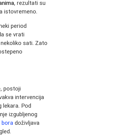
anima
, rezultati su
ija istovremeno.
 neki period
a se vrati
 nekoliko sati. Zato
postepeno
, postoji
vakva intervencija
g lekara. Pod
je izgubljenog
 bora
doživljava
gled.