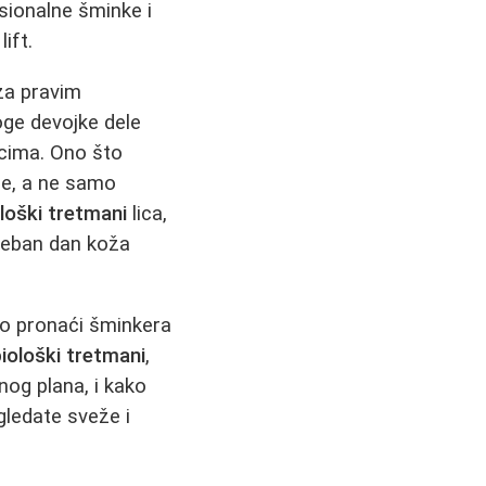
sionalne šminke i
ift.
 za pravim
ge devojke dele
scima. Ono što
ože, a ne samo
loški tretmani
lica,
oseban dan koža
ko pronaći šminkera
iološki tretmani
,
og plana, i kako
ledate sveže i