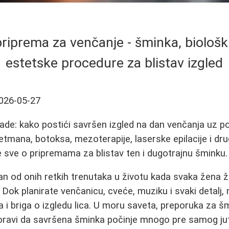
riprema za venčanje - šminka, biološki
estetske procedure za blistav izgled
026-05-27
ade: kako postići savršen izgled na dan venčanja uz 
etmana, botoksa, mezoterapije, laserske epilacije i dru
 sve o pripremama za blistav ten i dugotrajnu šminku.
an od onih retkih trenutaka u životu kada svaka žena že
Dok planirate venčanicu, cveće, muziku i svaki detalj,
 i briga o izgledu lica. U moru saveta, preporuka za šmi
oravi da savršena šminka počinje mnogo pre samog ju