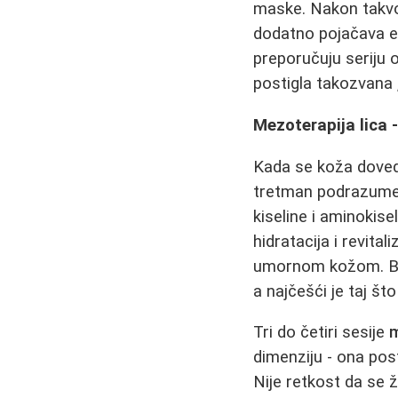
maske. Nakon tak
dodatno pojačava e
preporučuju seriju 
postigla takozvana 
Mezoterapija lica 
Kada se koža dove
tretman podrazumeva
kiseline i aminokisel
hidratacija i revita
umornom kožom. Bro
a najčešći je taj š
Tri do četiri sesije
m
dimenziju - ona post
Nije retkost da se 