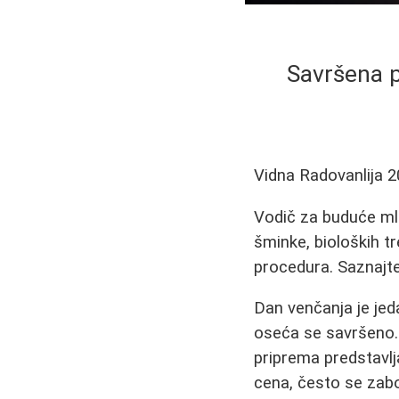
Savršena p
Vidna Radovanlija
2
Vodič za buduće ml
šminke, bioloških tr
procedura. Saznajte
Dan venčanja je jed
oseća se savršeno. 
priprema predstavlja
cena, često se zab