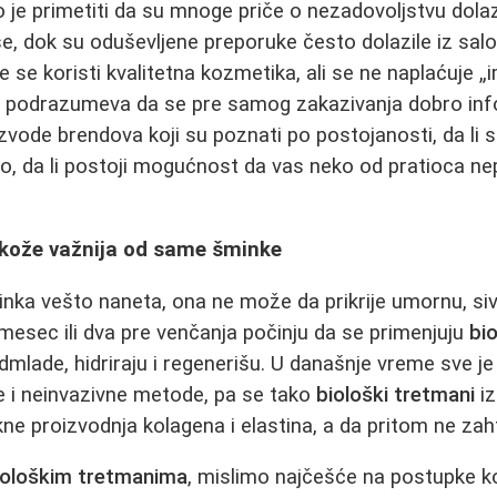
o je primetiti da su mnoge priče o nezadovoljstvu dola
iše, dok su oduševljene preporuke često dolazile iz sal
 se koristi kvalitetna kozmetika, ali se ne naplaćuje 
p podrazumeva da se pre samog zakazivanja dobro infor
izvode brendova koji su poznati po postojanosti, da li 
avno, da li postoji mogućnost da vas neko od pratioca n
 kože važnija od same šminke
inka vešto naneta, ona ne može da prikrije umornu, siv
mesec ili dva pre venčanja počinju da se primenjuju
bi
dmlade, hidriraju i regenerišu. U današnje vreme sve je
e i neinvazivne metode, pa se tako
biološki tretmani
iz
ne proizvodnja kolagena i elastina, a da pritom ne za
iološkim tretmanima
, mislimo najčešće na postupke ko