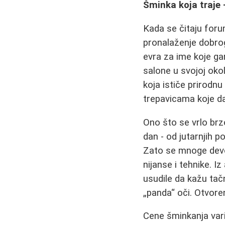
Šminka koja traje 
Kada se čitaju foru
pronalaženje dobro
evra za ime koje ga
salone u svojoj oko
koja ističe prirodnu
trepavicama koje d
Ono što se vrlo brz
dan - od jutarnjih p
Zato se mnoge devoj
nijanse i tehnike. I
usudile da kažu tač
„panda“ oči. Otvor
Cene šminkanja varir