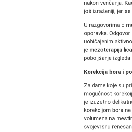
nakon venčanja. K
još izraženiji, jer 
U razgovorima o
me
oporavka. Odgovor je
uobičajenim aktivnos
je
mezoterapija lic
poboljšanje izgleda
Korekcija bora i po
Za dame koje su prim
mogućnost korekcije
je izuzetno delikat
korekcijom bora ne
volumena na mestim
svojevrsnu renesans