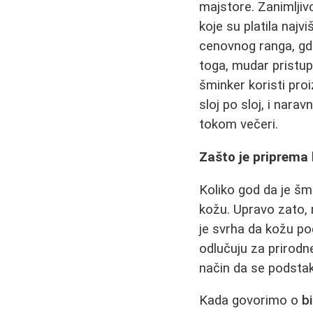
majstore. Zanimljiv
koje su platila najv
cenovnog ranga, gde
toga, mudar pristu
šminker koristi pro
sloj po sloj, i nar
tokom večeri.
Zašto je priprema
Koliko god da je šm
kožu. Upravo zato, 
je svrha da kožu po
odlučuju za prirodn
način da se podstak
Kada govorimo o
b