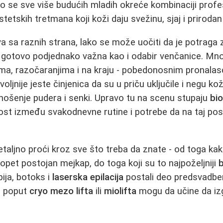
to se sve više budućih mladih okreće kombinaciji profe
stetskih tretmana koji koži daju svežinu, sjaj i prirodan l
va sa raznih strana, lako se može uočiti da je potraga
gotovo podjednako važna kao i odabir venčanice. Mno
ama, razočaranjima i na kraju - pobedonosnim pronala
oljnije jeste činjenica da su u priču uključile i negu k
anošenje pudera i senki. Upravo tu na scenu stupaju
bio
most između svakodnevne rutine i potrebe da na taj p
aljno proći kroz sve što treba da znate - od toga ka
a opet postojan mejkap, do toga koji su to najpoželjniji
b
ija, botoks i
laserska epilacija
postali deo predsvadben
e poput
cryo mezo lifta
ili
miolifta
mogu da učine da izg