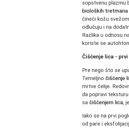
sopstvenu plazmu b
bioloških tretmana
čineći kožu svežom
odlučuju i na dodatn
Razlika u odnosu na
koriste se autohton
Čišćenje lica - prv
Pre nego što se upus
Temeljno
čišćenje l
mrtve ćelije. Redo
da popravi teksturu
sa
čišćenjem lica
, 
Iako se na prvi pog
od pare i eksfolijac