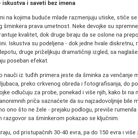
- iskustva i saveti bez imena
mi na kojima buduće mlade razmenjuju utiske, stiče se 
g šminkera prava umetnost. Neke devojke su spremne d
rantuje kvalitet, dok druge biraju da se oslone na prep
lini. Iskustva su podeljena - dok jedne hvale diskretnu
 lepotu, druge priželjkuju dramatičniji izgled, sa naglaš
aju poseban efekat.
o nauči iz tuđih primera jeste da šminka za venčanje 
oljubaca, preko crkvenog obreda i fotografisanja, do po
ke odlučuju za probe, ponekad i više njih, kako bi na 
z anonimnih priča saznaćete da su najzadovoljnije bile 
no ono što ne žele - prejaku podlogu, previše rumenila 
en razgovor sa šminkerom pokazao se ključnim.
aju, od pristupačnih 30-40 evra, pa do 150 evra i više 