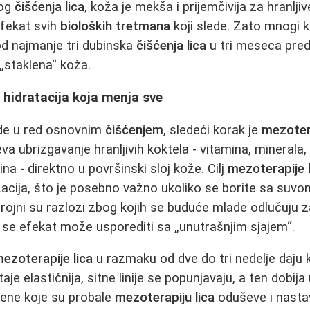
vog
čišćenja lica
, koža je mekša i prijemčivija za hranlji
fekat svih
bioloških tretmana
koji slede. Zato mnogi 
od najmanje tri dubinska
čišćenja lica
u tri meseca pred
„staklena“ koža.
- hidratacija koja menja sve
de u red osnovnim
čišćenjem
, sledeći korak je
mezotera
 ubrizgavanje hranljivih koktela - vitamina, minerala,
ina - direktno u površinski sloj kože. Cilj
mezoterapije l
lizacija, što je posebno važno ukoliko se borite sa suvo
jni su razlozi zbog kojih se buduće mlade odlučuju 
to se efekat može usporediti sa „unutrašnjim sjajem“.
ezoterapije lica
u razmaku od dve do tri nedelje daju
aje elastičnija, sitne linije se popunjavaju, a ten dobij
žene koje su probale
mezoterapiju lica
oduševe i nasta