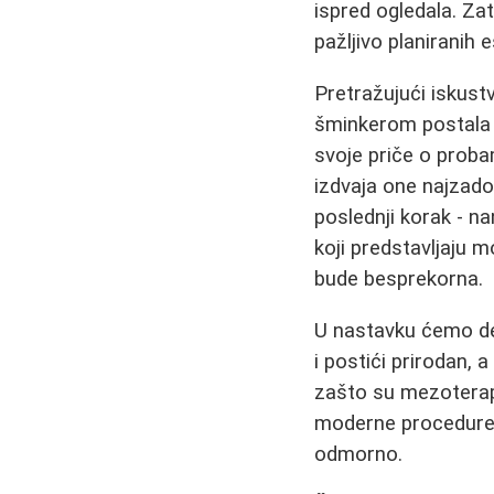
ispred ogledala. Za
pažljivo planiranih e
Pretražujući iskust
šminkerom postala 
svoje priče o prob
izdvaja one najzadov
poslednji korak - n
koji predstavljaju 
bude besprekorna.
U nastavku ćemo det
i postići prirodan, 
zašto su mezoterap
moderne procedur
odmorno.