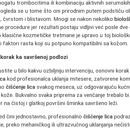
ogatu trombocitima ili kombinaciju aktivnih serumskih
ogleda se u tome što oni prirodnim putem podstiču obn
, čvrstom i blistavom. Mnogi se nakon nekoliko
biološ
e procedure jer rezultati postaju vidljivi već posle dve d
 klasične kozmetičke tretmane je upravo u toj biološk
i faktori rasta koji su potpuno kompatibilni sa kožom.
i korak ka savršenoj podlozi
tite u bilo kakvu ozbiljniju intervenciju, osnovni korak
ica
kod profesionalca uklanja mitesere, zatvorene ko
vno
čišćenje lica
svakog meseca, uz odgovarajuću kućn
 kože. Bukvalno svaka priprema za venčanje trebalo b
jer na čistoj i glatkoj površini šminka savršeno leži.
led čini jednostavno, profesionalno
čišćenje lica
podraz
ije, preko mehaničkog ili ultrazvučnog uklanjanja nečis