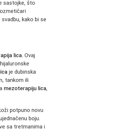
ve sastojke, što
kozmetičari
 svadbu, kako bi se
pija lica
. Ovaj
 hijaluronske
ica
je dubinska
m, tankom ili
za
mezoterapiju lica
,
 koži potpuno novu
a ujednačenu boju.
ve sa tretmanima i