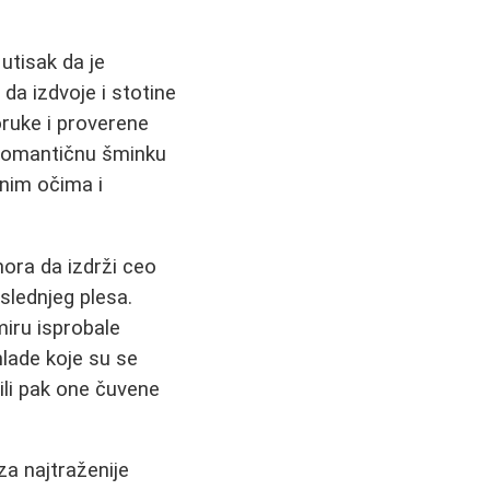
utisak da je
a izdvoje i stotine
oruke i proverene
, romantičnu šminku
enim očima i
mora da izdrži ceo
slednjeg plesa.
miru isprobale
mlade koje su se
ili pak one čuvene
za najtraženije