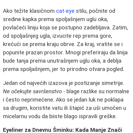
Ako težite klasičnom
cat-eye
stilu, počnite od
sredine kapka prema spoljašnjem uglu oka,
povlačeći liniju koja se postupno zadebljava. Zatim,
od spoljašnjeg ugla, izvucite rep prema gore,
krećući se prema kraju obrve. Za kraj, vratite se i
popunite prazan prostor. Mnogi preferiraju da linija
bude tanja prema unutrašnjem uglu oka, a deblja
prema spoljašnjem, jer to prirodno otvara pogled.
Jedan od najvećih izazova je postizanje simetrije.
Ne očekujte savršenstvo
- blage razlike su normalne
i često neprimećene. Ako se jedan luk ne poklapa
sa drugim, koristite vatu ili štapić za uši umočen u
micelarnu vodu da biiste blago ispravili greške.
Eyeliner za Dnevnu Šminku: Kada Manje Znači