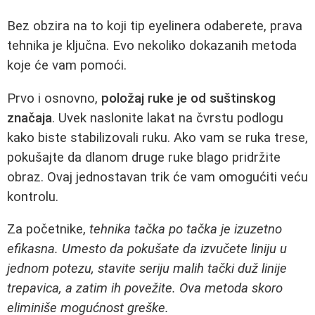
Bez obzira na to koji tip eyelinera odaberete, prava
tehnika je ključna. Evo nekoliko dokazanih metoda
koje će vam pomoći.
Prvo i osnovno,
položaj ruke je od suštinskog
značaja
. Uvek naslonite lakat na čvrstu podlogu
kako biste stabilizovali ruku. Ako vam se ruka trese,
pokušajte da dlanom druge ruke blago pridržite
obraz. Ovaj jednostavan trik će vam omogućiti veću
kontrolu.
Za početnike,
tehnika tačka po tačka je izuzetno
efikasna. Umesto da pokušate da izvučete liniju u
jednom potezu, stavite seriju malih tački duž linije
trepavica, a zatim ih povežite. Ova metoda skoro
eliminiše mogućnost greške.