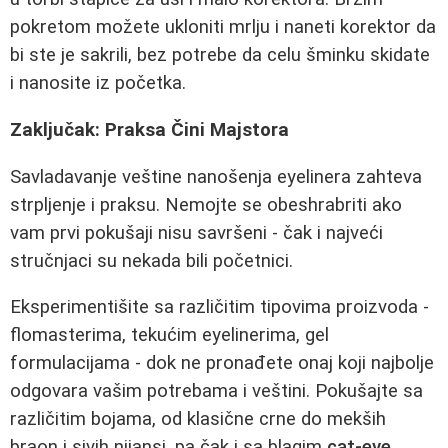
pokretom možete ukloniti mrlju i naneti korektor da
bi ste je sakrili, bez potrebe da celu šminku skidate
i nanosite iz početka.
Zaključak: Praksa Čini Majstora
Savladavanje veštine nanošenja eyelinera zahteva
strpljenje i praksu. Nemojte se obeshrabriti ako
vam prvi pokušaji nisu savršeni - čak i najveći
stručnjaci su nekada bili početnici.
Eksperimentišite sa različitim tipovima proizvoda -
flomasterima, tekućim eyelinerima, gel
formulacijama - dok ne pronađete onaj koji najbolje
odgovara vašim potrebama i veštini. Pokušajte sa
različitim bojama, od klasične crne do mekših
braon i sivih nijansi, pa čak i sa blagim
cat-eye