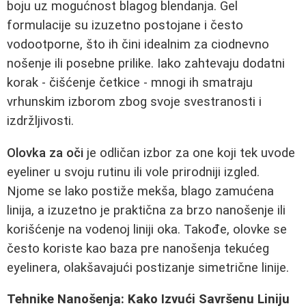
boju uz mogućnost blagog blendanja. Gel
formulacije su izuzetno postojane i često
vodootporne, što ih čini idealnim za ciodnevno
nošenje ili posebne prilike. Iako zahtevaju dodatni
korak - čišćenje četkice - mnogi ih smatraju
vrhunskim izborom zbog svoje svestranosti i
izdržljivosti.
Olovka za oči
je odličan izbor za one koji tek uvode
eyeliner u svoju rutinu ili vole prirodniji izgled.
Njome se lako postiže mekša, blago zamućena
linija, a izuzetno je praktična za brzo nanošenje ili
korišćenje na vodenoj liniji oka. Takođe, olovke se
često koriste kao baza pre nanošenja tekućeg
eyelinera, olakšavajući postizanje simetrične linije.
Tehnike Nanošenja: Kako Izvući Savršenu Liniju