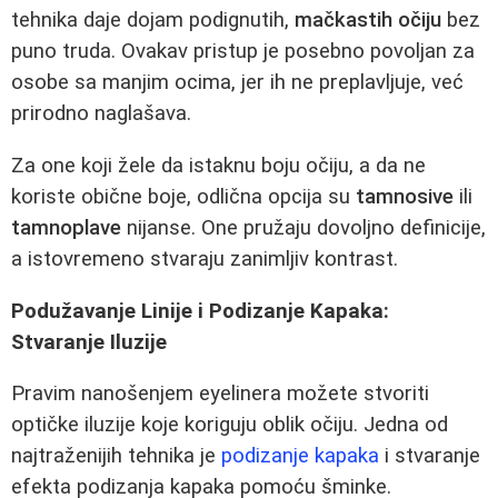
tehnika daje dojam podignutih,
mačkastih očiju
bez
puno truda. Ovakav pristup je posebno povoljan za
osobe sa manjim ocima, jer ih ne preplavljuje, već
prirodno naglašava.
Za one koji žele da istaknu boju očiju, a da ne
koriste obične boje, odlična opcija su
tamnosive
ili
tamnoplave
nijanse. One pružaju dovoljno definicije,
a istovremeno stvaraju zanimljiv kontrast.
Podužavanje Linije i Podizanje Kapaka:
Stvaranje Iluzije
Pravim nanošenjem eyelinera možete stvoriti
optičke iluzije koje koriguju oblik očiju. Jedna od
najtraženijih tehnika je
podizanje kapaka
i stvaranje
efekta podizanja kapaka pomoću šminke.