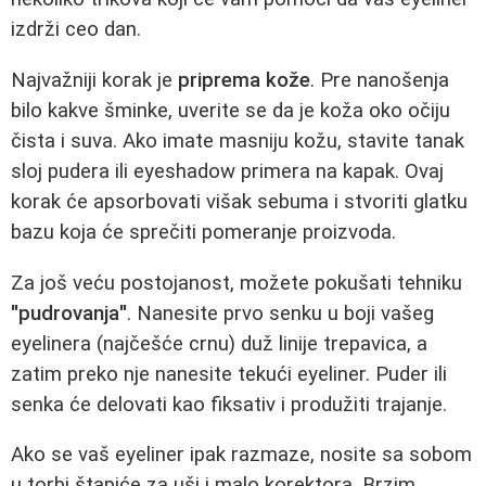
izdrži ceo dan.
Najvažniji korak je
priprema kože
. Pre nanošenja
bilo kakve šminke, uverite se da je koža oko očiju
čista i suva. Ako imate masniju kožu, stavite tanak
sloj pudera ili eyeshadow primera na kapak. Ovaj
korak će apsorbovati višak sebuma i stvoriti glatku
bazu koja će sprečiti pomeranje proizvoda.
Za još veću postojanost, možete pokušati tehniku
"pudrovanja"
. Nanesite prvo senku u boji vašeg
eyelinera (najčešće crnu) duž linije trepavica, a
zatim preko nje nanesite tekući eyeliner. Puder ili
senka će delovati kao fiksativ i produžiti trajanje.
Ako se vaš eyeliner ipak razmaze, nosite sa sobom
u torbi štapiće za uši i malo korektora. Brzim