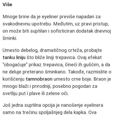
Više
Mnoge brine da je eyeliner previše napadan za
svakodnevnu upotrebu. Međutim, uz pravi pristup,
on može biti suptilan i sofisticiran dodatak dnevnoj
šminki.
Umesto debelog, dramatičnog crteža, probajte
tanku liniju
što bliže liniji trepavica. Ovaj efekat
"obogaćuje" prikaz trepavica, čineći ih gušćim, a da
ne deluje preterano šminkano. Takođe, razmislite o
korišćenju
tamnobraon
umesto crne boje. Braon je
mnogo blaži i prirodniji, posebno pogodan za
svetliju put i plave ili zelene oči.
Još jedna suptilna opcija je nanošenje eyelinera
samo na trećinu spoljašnjeg dela kapka. Ova