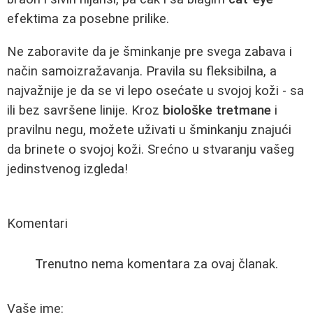
efektima za posebne prilike.
Ne zaboravite da je šminkanje pre svega zabava i
način samoizražavanja. Pravila su fleksibilna, a
najvažnije je da se vi lepo osećate u svojoj koži - sa
ili bez savršene linije. Kroz
biološke tretmane
i
pravilnu negu, možete uživati u šminkanju znajući
da brinete o svojoj koži. Srećno u stvaranju vašeg
jedinstvenog izgleda!
Komentari
Trenutno nema komentara za ovaj članak.
Vaše ime: