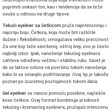
poprimiti sivkast ton, kao i tendencija da se brže
osuše u odnosu na druge tipove.
Tekući eyeliner sa četkicom
pruža najintenzivniju i
najcrnju boju. Četkica, koja može biti različite
dužine i fleksibilnosti, omogućava veliku preciznost.
Za one koji teže savršenoj, oštroj liniji, ovo je često
najbolji izbor. Ipak, nanošenje tekućeg eyelinera
zahteva određenu veštinu i stabilnu ruku. Savet je
da se laktovi oslone na površinu tokom nanošenja
kako bi se smanjilo podrhtavanje. Ovaj tip je takođe
poznat po izuzetnoj postojanosti tokom dana.
Gel eyeliner
se nanosi pomoću posebne, najčešće
kose četkice. Ovaj format kombinuje prednosti
tekućeg i kremastog eyelinera, pružajući intenzivnu