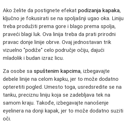
Ako želite da postignete efekat
podizanja kapaka
,
ključno je fokusirati se na spoljašnji ugao oka. Liniju
treba produžiti prema gore i blago prema spolja,
praveći blagi luk. Ova linija treba da prati prirodni
pravac donje linije obrve. Ovaj jednostavan trik
vizuelno "podiže" celo područje očiju, dajući
mladolik i budan izraz licu.
Za osobe sa
spuštenim kapcima
, izbegavajte
debele linije na celom kapku, jer to može dodatno
opteretiti pogled. Umesto toga, usredsredite se na
tanku, preciznu liniju koja se zadebljava tek na
samom kraju. Takođe, izbegavajte nanošenje
eyelinera na donji kapak, jer to može dodatno suziti
oči.