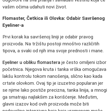
vašim očima udahuti novi život.
Flomaster, Četkica ili Olovka: Odabir Savršenog
Eyeliner-a
Prvi korak ka savršenoj liniji je odabir pravog
proizvoda. Na tržištu postoji mnoštvo različitih
tipova, a svaki od njih ima svoje prednosti i mane.
Eyeliner u obliku flomastera
je često omiljeni izbor
početnica. Njegova kruta i tanka vrška omogućava
lakšu kontrolu tokom nanošenja, slično kao kada
crtate olovkom. Ovaj tip je izuzetno popularan jer
se njime lako postiže precizna, tanka linija, a mnogi
ga smatraju najlakšim za korišćenje. Međutim,
glavni izazov kod ovih proizvoda može biti
nedovoljno intenzivna boja koja vremenom može