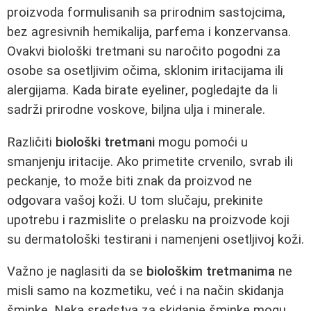
proizvoda formulisanih sa prirodnim sastojcima,
bez agresivnih hemikalija, parfema i konzervansa.
Ovakvi biološki tretmani su naročito pogodni za
osobe sa osetljivim očima, sklonim iritacijama ili
alergijama. Kada birate eyeliner, pogledajte da li
sadrži prirodne voskove, biljna ulja i minerale.
Različiti
biološki tretmani
mogu pomoći u
smanjenju iritacije. Ako primetite crvenilo, svrab ili
peckanje, to može biti znak da proizvod ne
odgovara vašoj koži. U tom slučaju, prekinite
upotrebu i razmislite o prelasku na proizvode koji
su dermatološki testirani i namenjeni osetljivoj koži.
Važno je naglasiti da se
biološkim tretmanima
ne
misli samo na kozmetiku, već i na način skidanja
šminke. Neka sredstva za skidanje šminke mogu