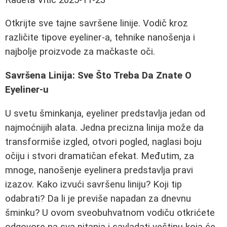
Otkrijte sve tajne savršene linije. Vodič kroz
različite tipove eyeliner-a, tehnike nanošenja i
najbolje proizvode za mačkaste oči.
Savršena Linija: Sve Što Treba Da Znate O
Eyeliner-u
U svetu šminkanja, eyeliner predstavlja jedan od
najmoćnijih alata. Jedna precizna linija može da
transformiše izgled, otvori pogled, naglasi boju
očiju i stvori dramatičan efekat. Međutim, za
mnoge, nanošenje eyelinera predstavlja pravi
izazov. Kako izvući savršenu liniju? Koji tip
odabrati? Da li je previše napadan za dnevnu
šminku? U ovom sveobuhvatnom vodiču otkrićete
odgovore na sva pitanja i savladati veštinu koja će