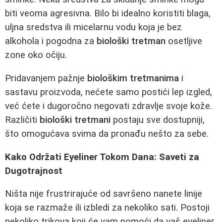
biti veoma agresivna. Bilo bi idealno koristiti blaga,
uljna sredstva ili micelarnu vodu koja je bez
alkohola i pogodna za
biološki tretman
osetljive
zone oko očiju.
Pridavanjem pažnje
biološkim tretmanima
i
sastavu proizvoda, nećete samo postići lep izgled,
već ćete i dugoročno negovati zdravlje svoje kože.
Različiti
biološki tretmani
postaju sve dostupniji,
što omogućava svima da pronađu nešto za sebe.
Kako Održati Eyeliner Tokom Dana: Saveti za
Dugotrajnost
Ništa nije frustrirajuće od savršeno nanete linije
koja se razmaže ili izbledi za nekoliko sati. Postoji
nekoliko trikova koji će vam pomoći da vaš eyeliner