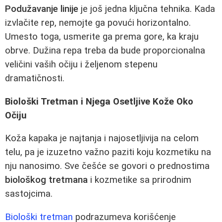
Podužavanje linije
je još jedna ključna tehnika. Kada
izvlačite rep, nemojte ga povući horizontalno.
Umesto toga, usmerite ga prema gore, ka kraju
obrve. Dužina repa treba da bude proporcionalna
veličini vaših očiju i željenom stepenu
dramatičnosti.
Biološki Tretman i Njega Osetljive Kože Oko
Očiju
Koža kapaka je najtanja i najosetljivija na celom
telu, pa je izuzetno važno paziti koju kozmetiku na
nju nanosimo. Sve češće se govori o prednostima
biološkog tretmana
i kozmetike sa prirodnim
sastojcima.
Biološki tretman
podrazumeva korišćenje