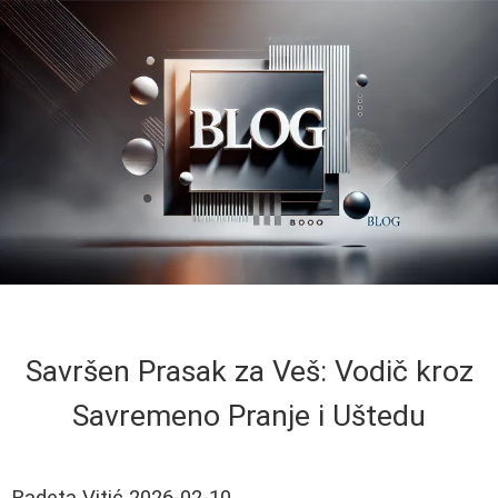
Savršen Prasak za Veš: Vodič kroz
Savremeno Pranje i Uštedu
Radeta Vitić
2026-02-10