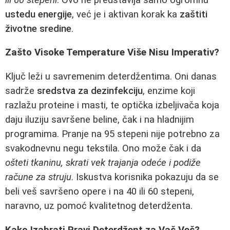
ustedu energije
, već je i aktivan korak ka
zaštiti
životne sredine
.
Zašto Visoke Temperature Više Nisu Imperativ?
Ključ leži u savremenim deterdžentima. Oni danas
sadrže
sredstva za dezinfekciju
, enzime koji
razlažu proteine i masti, te optička izbeljivača koja
daju iluziju savršene beline, čak i na hladnijim
programima. Pranje na 95 stepeni nije potrebno za
svakodnevnu negu tekstila. Ono može čak i da
ošteti tkaninu, skrati vek trajanja odeće i podiže
račune za struju
. Iskustva korisnika pokazuju da se
beli veš savršeno opere i na 40 ili 60 stepeni,
naravno, uz pomoć kvalitetnog deterdženta.
Kako Izabrati Pravi Deterdžent za Vaš Veš?