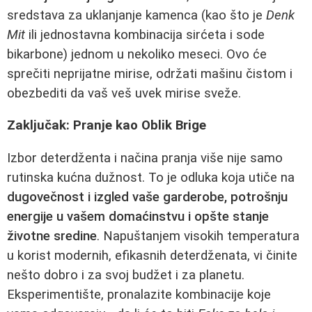
sredstava za uklanjanje kamenca (kao što je
Denk
Mit
ili jednostavna kombinacija sirćeta i sode
bikarbone) jednom u nekoliko meseci. Ovo će
sprečiti neprijatne mirise, održati mašinu čistom i
obezbediti da vaš veš uvek mirise sveže.
Zaključak: Pranje kao Oblik Brige
Izbor deterdženta i načina pranja više nije samo
rutinska kućna dužnost. To je odluka koja utiče na
dugovеčnost i izgled vaše garderobe, potrošnju
energije u vašem domaćinstvu i opšte stanje
životne sredine
. Napuštanjem visokih temperatura
u korist modernih, efikasnih deterdženata, vi činite
nešto dobro i za svoj budžet i za planetu.
Eksperimentište, pronalazite kombinacije koje