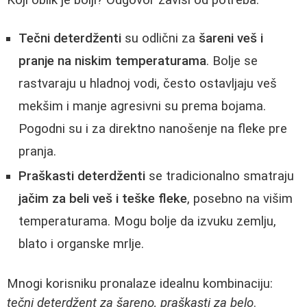
Tečni deterdženti
su odlični za
šareni veš i
pranje na niskim temperaturama
. Bolje se
rastvaraju u hladnoj vodi, često ostavljaju veš
mekšim i manje agresivni su prema bojama.
Pogodni su i za direktno nanošenje na fleke pre
pranja.
Praškasti deterdženti
se tradicionalno smatraju
jačim za beli veš i teške fleke
, posebno na višim
temperaturama. Mogu bolje da izvuku zemlju,
blato i organske mrlje.
Mnogi korisniku pronalaze idealnu kombinaciju:
tečni deterdžent za šareno, praškasti za belo
.