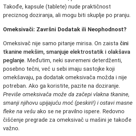
Takođe, kapsule (tablete) nude praktičnost
preciznog doziranja, ali mogu biti skuplje po pranju.
Omeksivači: Završni Dodatak ili Neophodnost?
Omeksivač nije samo pitanje mirisa. On zaista
čini
tkanine mekšim, smanjuje elektrostatik i olakšava
peglanje
. Međutim, neki savremeni deterdženti,
posebno tečni, već u sebi imaju sastojke koji
omekšavaju, pa dodatak omeksivača možda i nije
potreban. Ako ga koristite, pazite na doziranje.
Previše omeksivača može da začepi vlakna tkanine,
smanji njihovu upijajuću moć (peskiri!) i ostavi masne
fleke na vešu
ako se ne pravilno ispere. Redovno
čišćenje pregrade za omeksivač u mašini je takođe
važno.