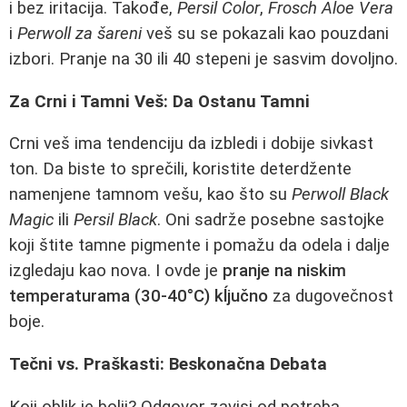
i bez iritacija. Takođe,
Persil Color
,
Frosch Aloe Vera
i
Perwoll za šareni
veš su se pokazali kao pouzdani
izbori. Pranje na 30 ili 40 stepeni je sasvim dovoljno.
Za Crni i Tamni Veš: Da Ostanu Tamni
Crni veš ima tendenciju da izbledi i dobije sivkast
ton. Da biste to sprečili, koristite deterdžente
namenjene tamnom vešu, kao što su
Perwoll Black
Magic
ili
Persil Black
. Oni sadrže posebne sastojke
koji štite tamne pigmente i pomažu da odela i dalje
izgledaju kao nova. I ovde je
pranje na niskim
temperaturama (30-40°C) kĺjučno
za dugovečnost
boje.
Tečni vs. Praškasti: Beskonačna Debata
Koji oblik je bolji? Odgovor zavisi od potreba.