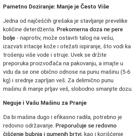
Pametno Doziranje: Manje je Često Više
Jedna od najčešćih grešaka je stavljanje prevelike
količine deterdženta.
Prekomerna doza ne pere
bolje
- naprotiv, može ostaviti talog na vešu,
izazvati iritacije kože i otežati ispiranje, što vodi ka
trošenju više vode i struje. Uvek se držite
preporuka proizvođača na pakovanju, a imajte u
vidu da se one obično odnose na punu mašinu (5-6
kg) i srednje zaprljan veš. Za delimično punu
mašinu ili manje prljav veš, slobodno smanjite dozu.
Neguje i Vašu Mašinu za Pranje
Da bi mašina dugo i efikasno radila, potrebno je
redovno održavanje.
Preporučuje se redovno
čišćenje bubnja i gumenih brtvi
, kao i korišćenje