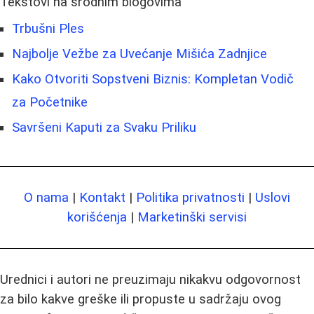
Tekstovi na srodnim blogovima
Trbušni Ples
Najbolje Vežbe za Uvećanje Mišića Zadnjice
Kako Otvoriti Sopstveni Biznis: Kompletan Vodič
za Početnike
Savršeni Kaputi za Svaku Priliku
O nama
|
Kontakt
|
Politika privatnosti
|
Uslovi
korišćenja
|
Marketinški servisi
Urednici i autori ne preuzimaju nikakvu odgovornost
za bilo kakve greške ili propuste u sadržaju ovog