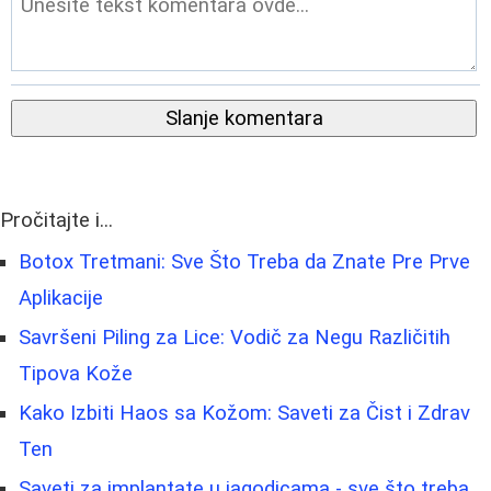
Slanje komentara
Pročitajte i...
Botox Tretmani: Sve Što Treba da Znate Pre Prve
Aplikacije
Savršeni Piling za Lice: Vodič za Negu Različitih
Tipova Kože
Kako Izbiti Haos sa Kožom: Saveti za Čist i Zdrav
Ten
Saveti za implantate u jagodicama - sve što treba