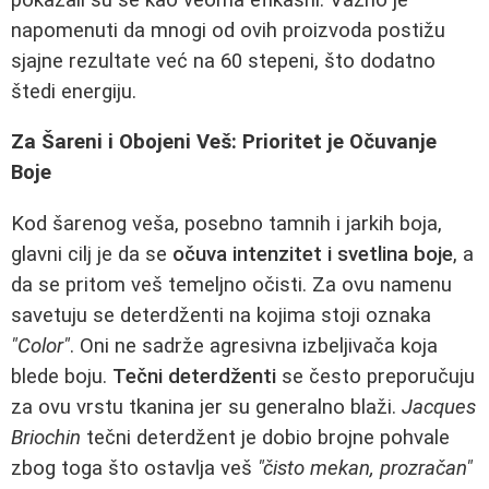
napomenuti da mnogi od ovih proizvoda postižu
sjajne rezultate već na 60 stepeni, što dodatno
štedi energiju.
Za Šareni i Obojeni Veš: Prioritet je Očuvanje
Boje
Kod šarenog veša, posebno tamnih i jarkih boja,
glavni cilj je da se
očuva intenzitet i svetlina boje
, a
da se pritom veš temeljno očisti. Za ovu namenu
savetuju se deterdženti na kojima stoji oznaka
"Color"
. Oni ne sadrže agresivna izbeljivača koja
blede boju.
Tečni deterdženti
se često preporučuju
za ovu vrstu tkanina jer su generalno blaži.
Jacques
Briochin
tečni deterdžent je dobio brojne pohvale
zbog toga što ostavlja veš
"čisto mekan, prozračan"