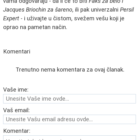
vama odgovaraju - da li će to biti
Faks za belo i
Jacques Briochin za šareno
, ili pak univerzalni
Persil
Expert
- i uživajte u čistom, svežem vešu koji je
oprao na pametan način.
Komentari
Trenutno nema komentara za ovaj članak.
Vaše ime:
Vaš email:
Komentar: