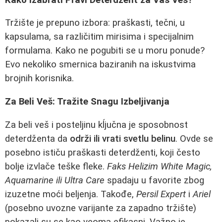
Tržište je prepuno izbora: praškasti, tečni, u
kapsulama, sa različitim mirisima i specijalnim
formulama. Kako ne pogubiti se u moru ponude?
Evo nekoliko smernica baziranih na iskustvima
brojnih korisnika.
Za Beli Veš: Tražite Snagu Izbeljivanja
Za beli veš i posteljinu kĺjučna je sposobnost
deterdženta da
održi ili vrati svetlu belinu
. Ovde se
posebno ističu praškasti deterdženti, koji često
bolje izvlače teške fleke.
Faks Helizim White Magic,
Aquamarine ili Ultra Care
spadaju u favorite zbog
izuzetne moći beljenja. Takođe,
Persil Expert
i
Ariel
(posebno uvozne varijante za zapadno tržište)
pokazali su se kao veoma efikasni. Važno je