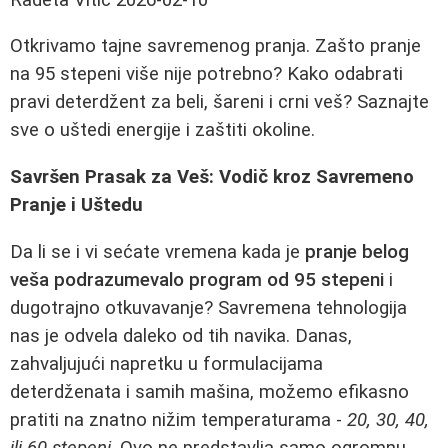
Otkrivamo tajne savremenog pranja. Zašto pranje
na 95 stepeni više nije potrebno? Kako odabrati
pravi deterdžent za beli, šareni i crni veš? Saznajte
sve o uštedi energije i zaštiti okoline.
Savršen Prasak za Veš: Vodič kroz Savremeno
Pranje i Uštedu
Da li se i vi sećate vremena kada je
pranje belog
veša podrazumevalo program od 95 stepeni
i
dugotrajno otkuvavanje? Savremena tehnologija
nas je odvela daleko od tih navika. Danas,
zahvaljujući napretku u formulacijama
deterdženata i samih mašina, možemo efikasno
pratiti na znatno nižim temperaturama -
20, 30, 40,
ili 60 stepeni
. Ovo ne predstavlja samo ogromnu