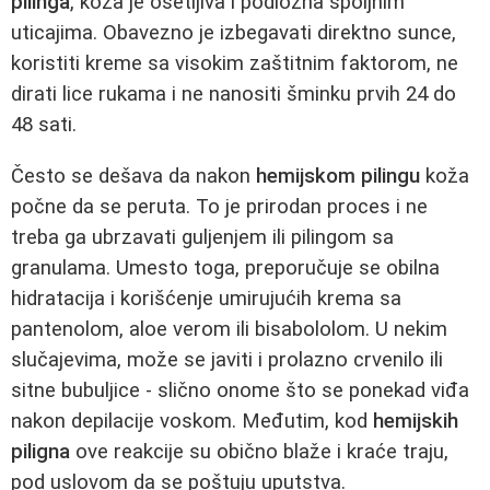
pilinga
, koža je osetljiva i podložna spoljnim
uticajima. Obavezno je izbegavati direktno sunce,
koristiti kreme sa visokim zaštitnim faktorom, ne
dirati lice rukama i ne nanositi šminku prvih 24 do
48 sati.
Često se dešava da nakon
hemijskom pilingu
koža
počne da se peruta. To je prirodan proces i ne
treba ga ubrzavati guljenjem ili pilingom sa
granulama. Umesto toga, preporučuje se obilna
hidratacija i korišćenje umirujućih krema sa
pantenolom, aloe verom ili bisabololom. U nekim
slučajevima, može se javiti i prolazno crvenilo ili
sitne bubuljice - slično onome što se ponekad viđa
nakon depilacije voskom. Međutim, kod
hemijskih
piligna
ove reakcije su obično blaže i kraće traju,
pod uslovom da se poštuju uputstva.