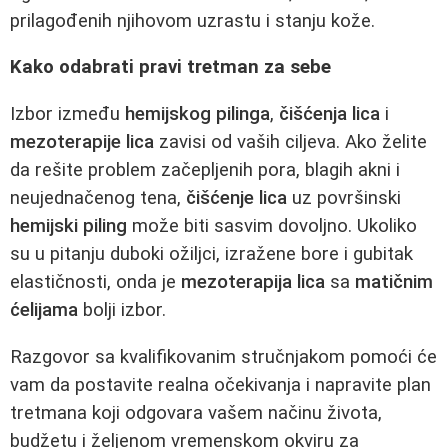
prilagođenih njihovom uzrastu i stanju kože.
Kako odabrati pravi tretman za sebe
Izbor između
hemijskog pilinga
,
čišćenja lica
i
mezoterapije lica
zavisi od vaših ciljeva. Ako želite
da rešite problem začepljenih pora, blagih akni i
neujednačenog tena,
čišćenje lica
uz površinski
hemijski piling
može biti sasvim dovoljno. Ukoliko
su u pitanju duboki ožiljci, izražene bore i gubitak
elastičnosti, onda je
mezoterapija lica
sa
matičnim
ćelijama
bolji izbor.
Razgovor sa kvalifikovanim stručnjakom pomoći će
vam da postavite realna očekivanja i napravite plan
tretmana koji odgovara vašem načinu života,
budžetu i željenom vremenskom okviru za