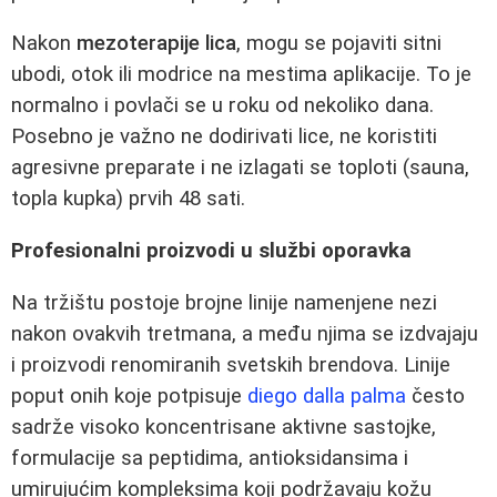
Nakon
mezoterapije lica
, mogu se pojaviti sitni
ubodi, otok ili modrice na mestima aplikacije. To je
normalno i povlači se u roku od nekoliko dana.
Posebno je važno ne dodirivati lice, ne koristiti
agresivne preparate i ne izlagati se toploti (sauna,
topla kupka) prvih 48 sati.
Profesionalni proizvodi u službi oporavka
Na tržištu postoje brojne linije namenjene nezi
nakon ovakvih tretmana, a među njima se izdvajaju
i proizvodi renomiranih svetskih brendova. Linije
poput onih koje potpisuje
diego dalla palma
često
sadrže visoko koncentrisane aktivne sastojke,
formulacije sa peptidima, antioksidansima i
umirujućim kompleksima koji podržavaju kožu