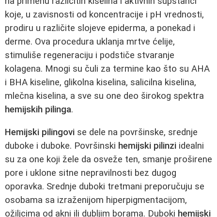
na primenu različitih kiselina i aktivnih supstanci
koje, u zavisnosti od koncentracije i pH vrednosti,
prodiru u različite slojeve epiderma, a ponekad i
derme. Ova procedura uklanja mrtve ćelije,
stimuliše regeneraciju i podstiče stvaranje
kolagena. Mnogi su čuli za termine kao što su AHA
i BHA kiseline, glikolna kiselina, salicilna kiselina,
mlečna kiselina, a sve su one deo širokog spektra
hemijskih pilinga
.
Hemijski pilingovi
se dele na površinske, srednje
duboke i duboke. Površinski
hemijski pilinzi
idealni
su za one koji žele da osveže ten, smanje proširene
pore i uklone sitne nepravilnosti bez dugog
oporavka. Srednje duboki tretmani preporučuju se
osobama sa izraženijom hiperpigmentacijom,
ožiljcima od akni ili dubljim borama. Duboki
hemijski