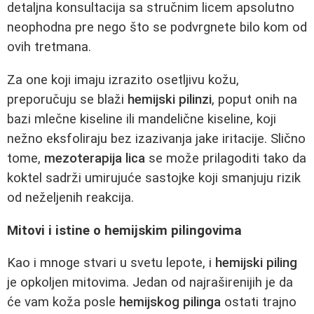
detaljna konsultacija sa stručnim licem apsolutno
neophodna pre nego što se podvrgnete bilo kom od
ovih tretmana.
Za one koji imaju izrazito osetljivu kožu,
preporučuju se blaži
hemijski pilinzi
, poput onih na
bazi mlečne kiseline ili mandelične kiseline, koji
nežno eksfoliraju bez izazivanja jake iritacije. Slično
tome,
mezoterapija lica
se može prilagoditi tako da
koktel sadrži umirujuće sastojke koji smanjuju rizik
od neželjenih reakcija.
Mitovi i istine o hemijskim pilingovima
Kao i mnoge stvari u svetu lepote, i
hemijski piling
je opkoljen mitovima. Jedan od najraširenijih je da
će vam koža posle
hemijskog pilinga
ostati trajno