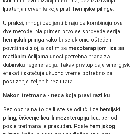
ishranu i revitalizaciju dermisa, bez izazivanja
ljuštenja i crvenila koje prati
hemijske pilinge
.
U praksi, mnogi pacijenti biraju da kombinuju ove
dve metode. Na primer, prvo se sprovede serija
hemijskih pilinga
kako bi se uklonio oštećeni
površinski sloj, a zatim se
mezoterapijom lica
sa
matičnim ćelijama
unosi potrebna hrana za
dubinsku regeneraciju. Takav pristup daje sinergijski
efekat i skraćuje ukupno vreme potrebno za
postizanje željenih rezultata.
Nakon tretmana - nega koja pravi razliku
Bez obzira na to da li ste se odlučili za
hemijski
piling
,
čišćenje lica
ili
mezoterapiju lica
, period
posle tretmana je presudan. Posle
hemijskog