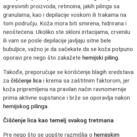
agresivnih proizvoda, retinoina, jakih pilinga sa
granulama, kao i depilacije voskom ili trakama na
tom području. Koža mora biti smirena, hidrirana i
neoštećena. Ukoliko ste skloni iritacijama, crvenilu
ili vam se posle depilacije javljaju sitne bele
bubuljice, važno je da sačekate da se koža potpuno
oporavi pre nego što zakažete
hemijski piling
.
Takođe, preporučuje se korišćenje blagih sredstava
za
čišćenje lica
i krema sa zaštitnim faktorom, jer
koža pripremljena na pravilan način ravnomernije
prima aktivne supstance i brže se oporavlja nakon
hemijskog pilinga
.
Čišćenje lica kao temelj svakog tretmana
Pre nego što se uopšte razmišlja o
hemijskim