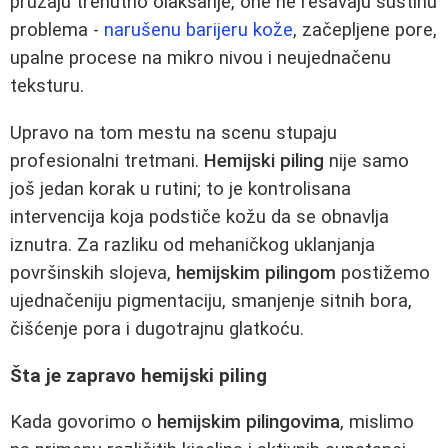
pružaju trenutno olakšanje, one ne rešavaju suštinu
problema -
narušenu barijeru kože
, začepljene pore,
upalne procese na mikro nivou i neujednačenu
teksturu.
Upravo na tom mestu na scenu stupaju
profesionalni tretmani.
Hemijski piling
nije samo
još jedan korak u rutini; to je kontrolisana
intervencija koja podstiče kožu da se obnavlja
iznutra. Za razliku od mehaničkog uklanjanja
površinskih slojeva,
hemijskim pilingom
postižemo
ujednačeniju pigmentaciju, smanjenje sitnih bora,
čišćenje pora i dugotrajnu glatkoću.
Šta je zapravo hemijski piling
Kada govorimo o
hemijskim pilingovima
, mislimo