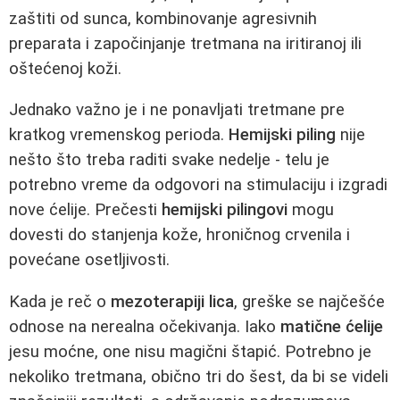
zaštiti od sunca, kombinovanje agresivnih
preparata i započinjanje tretmana na iritiranoj ili
oštećenoj koži.
Jednako važno je i ne ponavljati tretmane pre
kratkog vremenskog perioda.
Hemijski piling
nije
nešto što treba raditi svake nedelje - telu je
potrebno vreme da odgovori na stimulaciju i izgradi
nove ćelije. Prečesti
hemijski pilingovi
mogu
dovesti do stanjenja kože, hroničnog crvenila i
povećane osetljivosti.
Kada je reč o
mezoterapiji lica
, greške se najčešće
odnose na nerealna očekivanja. Iako
matične ćelije
jesu moćne, one nisu magični štapić. Potrebno je
nekoliko tretmana, obično tri do šest, da bi se videli