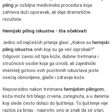
piling
je ozbiljna medicinska procedura koja
zahteva duži oporavak, ali daje dramatične
rezultate.
Hemijski piling iskustva - šta očekivati
Jedno od najčešćih pitanja glasi: „Kakva su
hemijski
piling iskustva
onih koji su ga već isprobali?“
Odgovor zavisi od tipa kože, dubine tretmana i
stručnosti osobe koja ga izvodi, ali zajednički
imenitelj gotovo svih pozitivnih iskustava jeste
osećaj obnovljene, glađe i zdravije kože.
Neposredno nakon tretmana
hemijskim pilingom
,
koža može biti blago crvena, zategnuta, a u danima
koji slede često dolazi do ljuštenja. To ljuštenje nije
razlog za brigu - naprotiv, ono je znak da se stari,