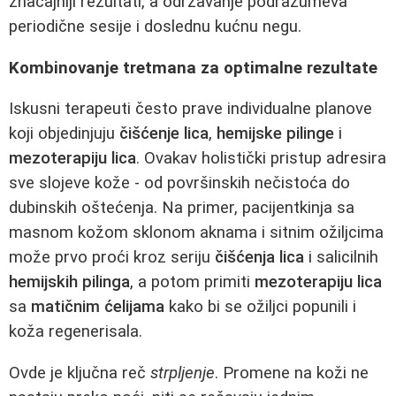
značajniji rezultati, a održavanje podrazumeva
periodične sesije i doslednu kućnu negu.
Kombinovanje tretmana za optimalne rezultate
Iskusni terapeuti često prave individualne planove
koji objedinjuju
čišćenje lica
,
hemijske pilinge
i
mezoterapiju lica
. Ovakav holistički pristup adresira
sve slojeve kože - od površinskih nečistoća do
dubinskih oštećenja. Na primer, pacijentkinja sa
masnom kožom sklonom aknama i sitnim ožiljcima
može prvo proći kroz seriju
čišćenja lica
i salicilnih
hemijskih pilinga
, a potom primiti
mezoterapiju lica
sa
matičnim ćelijama
kako bi se ožiljci popunili i
koža regenerisala.
Ovde je ključna reč
strpljenje
. Promene na koži ne