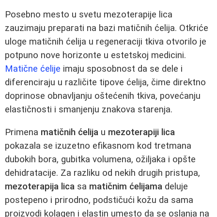
Posebno mesto u svetu mezoterapije lica
zauzimaju preparati na bazi matičnih ćelija. Otkriće
uloge matičnih ćelija u regeneraciji tkiva otvorilo je
potpuno nove horizonte u estetskoj medicini.
Matične ćelije
imaju sposobnost da se dele i
diferenciraju u različite tipove ćelija, čime direktno
doprinose obnavljanju oštećenih tkiva, povećanju
elastičnosti i smanjenju znakova starenja.
Primena
matičnih ćelija
u
mezoterapiji lica
pokazala se izuzetno efikasnom kod tretmana
dubokih bora, gubitka volumena, ožiljaka i opšte
dehidratacije. Za razliku od nekih drugih pristupa,
mezoterapija lica
sa
matičnim ćelijama
deluje
postepeno i prirodno, podstičući kožu da sama
proizvodi kolagen i elastin umesto da se oslanja na