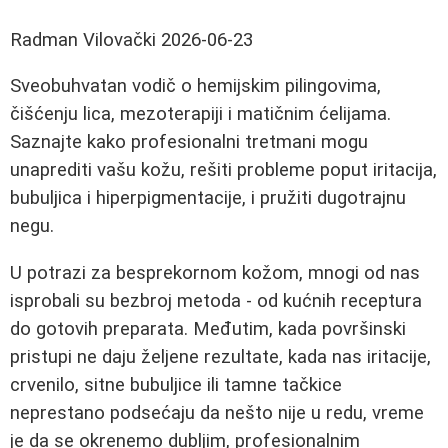
Radman Vilovački
2026-06-23
Sveobuhvatan vodič o hemijskim pilingovima,
čišćenju lica, mezoterapiji i matičnim ćelijama.
Saznajte kako profesionalni tretmani mogu
unaprediti vašu kožu, rešiti probleme poput iritacija,
bubuljica i hiperpigmentacije, i pružiti dugotrajnu
negu.
U potrazi za besprekornom kožom, mnogi od nas
isprobali su bezbroj metoda - od kućnih receptura
do gotovih preparata. Međutim, kada površinski
pristupi ne daju željene rezultate, kada nas iritacije,
crvenilo, sitne bubuljice ili tamne tačkice
neprestano podsećaju da nešto nije u redu, vreme
je da se okrenemo dubljim, profesionalnim