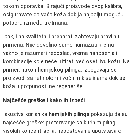
tokom oporavka. Birajući proizvode ovog kalibra,
osiguravate da vaša koža dobija najbolju moguću
potporu između tretmana.
Ipak, i najkvalitetniji preparati zahtevaju pravilnu
primenu. Nije dovoljno samo namazati kremu -
važno je razumeti redosled, vreme nanošenja i
kombinacije koje neće iritirati već osetljivu kožu. Na
primer, nakon
hemijskog pilinga
, izbegavaju se
proizvodi sa retinolom i voćnim kiselinama dok se
koža u potpunosti ne regeneriše.
Najčešće greške i kako ih izbeći
Iskustva korisnika
hemijskih pilinga
pokazuju da su
najčešće greške: preterivanje sa kućnim piling
visokih koncentracija, nepoštovanje uputstava o