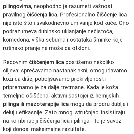
pilingovima
, neophodno je razumeti važnost
pravilnog
čišćenja lica
. Profesionalno
čišćenje lica
nije isto što i svakodnevno umivanje kod kuće. Ono
podrazumeva dubinsko uklanjanje nečistoća,
komedona, viška sebuma i ostataka šminke koje
rutinsko pranje ne može da otkloni.
Redovnim
čišćenjem lica
postižemo nekoliko
ciljeva: sprečavamo nastanak akni, omogućavamo
koži da diše, poboljšavamo prokrvljenost i
pripremamo je za dalje tretmane. Kada je koža
temeljno očišćena, aktivni sastojci iz
hemijskih
pilinga
ili
mezoterapije lica
mogu da prodru dublje i
deluju efikasnije. Zato mnogi stručnjaci insistiraju
na kombinaciji
čišćenja lica
i pilinga - to je savez
koji donosi maksimalne rezultate.