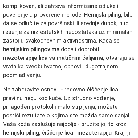
komplikovan, ali zahteva informisane odluke i
poverenje u proverene metode.
Hemijski piling
, bilo
da se odlučite za površinski ili srednje dubok, nudi
rešenje za niz estetskih nedostataka uz minimalan
zastoj u svakodnevnim aktivnostima. Kada se
hemijskim pilingovima
doda i dobrobit
mezoterapije lica
sa
matičnim ćelijama
, otvaraju se
vrata ka sveobuhvatnoj obnovi i dugotrajnom
podmlađivanju.
Ne zaboravite osnovu - redovno
čišćenje lica
i
pravilnu negu kod kuće. Uz stručno vođenje,
prilagođen protokol i malo strpljenja, možete
postići rezultate o kojima ste možda samo sanjali.
Vaša koža zaslužuje najbolje - pružite joj to kroz
hemijski piling
,
čišćenje lica
i
mezoterapiju
. Krajnji