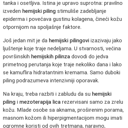
tanka i osetljiva. Istina je upravo suprotna: pravilno
izveden
hemijski piling
stimuliše zadebljanje
epiderma i povećava gustinu kolagena, čineći kožu
otpornijom na spoljašnje faktore.
Još jedan mit je da
hemijski pilingovi
izazivaju jako
ljuštenje koje traje nedeljama. U stvarnosti, većina
površinskih
hemijskih pilinza
dovodi do jedva
primetnog perutanja koje traje nekoliko dana i lako
se kamuflira hidratantnim kremama. Samo duboki
piling podrazumeva intenzivniji oporavak.
Na kraju, treba razbiti i zabludu da su
hemijski
piling
i
mezoterapija lica
rezervisani samo za zrelu
kožu. Mlade osobe sa aknama, proširenim porama,
masnom kožom ili hiperpigmentacijom mogu imati
ogromne koristi od ovih tretmana, naravno,