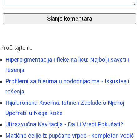
Slanje komentara
Pročitajte i...
Hiperpigmentacija i fleke na licu: Najbolji saveti i
rešenja
Problemi sa filerima u podočnjacima - Iskustva i
rešenja
Hijaluronska Kiselina: Istine i Zablude o Njenoj
Upotrebi u Nega Kože
Ultrazvučna Kavitacija - Da Li Vredi Pokušati?
Matične ćelije iz pupčane vrpce - kompletan vodič