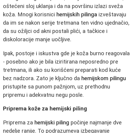
oštećeni sloj uklanja i da na površinu izlazi sveža
koža. Mnogi korisnici
hemijskih pilinga
izveštavaju
da im se nakon serije tretmana ten vidno ujednačio,
da su ožiljci od akni postali plići, a tačkice i
diskoloracije manje uočljive.
Ipak, postoje i iskustva gde je koža burno reagovala
- posebno ako je bila iziritirana neposredno pre
tretmana, ili ako su korišćeni preparati kod kuće
bez nadzora. Zato je ključno da
hemijskom pilingu
pristupite sa punom pažnjom, uz prethodnu
pripremu i adekvatnu negu posle.
Priprema kože za hemijski piling
Priprema za
hemijski piling
počinje najmanje dve
nedelje ranije. To podrazumeva izbegavanje