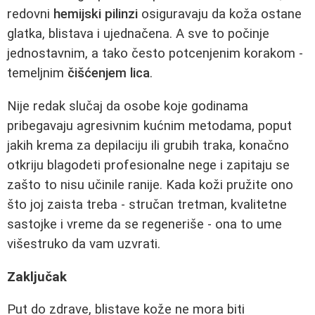
redovni
hemijski pilinzi
osiguravaju da koža ostane
glatka, blistava i ujednačena. A sve to počinje
jednostavnim, a tako često potcenjenim korakom -
temeljnim
čišćenjem lica
.
Nije redak slučaj da osobe koje godinama
pribegavaju agresivnim kućnim metodama, poput
jakih krema za depilaciju ili grubih traka, konačno
otkriju blagodeti profesionalne nege i zapitaju se
zašto to nisu učinile ranije. Kada koži pružite ono
što joj zaista treba - stručan tretman, kvalitetne
sastojke i vreme da se regeneriše - ona to ume
višestruko da vam uzvrati.
Zaključak
Put do zdrave, blistave kože ne mora biti