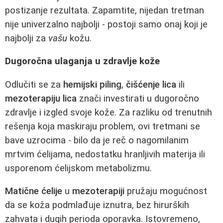
postizanje rezultata. Zapamtite, nijedan tretman
nije univerzalno najbolji - postoji samo onaj koji je
najbolji za
vašu
kožu.
Dugoročna ulaganja u zdravlje kože
Odlučiti se za
hemijski piling
,
čišćenje lica
ili
mezoterapiju lica
znači investirati u dugoročno
zdravlje i izgled svoje kože. Za razliku od trenutnih
rešenja koja maskiraju problem, ovi tretmani se
bave uzrocima - bilo da je reč o nagomilanim
mrtvim ćelijama, nedostatku hranljivih materija ili
usporenom ćelijskom metabolizmu.
Matične ćelije
u
mezoterapiji
pružaju mogućnost
da se koža podmlađuje iznutra, bez hirurških
zahvata i dugih perioda oporavka. Istovremeno,