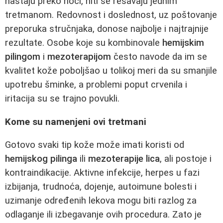
nastaju preko noći, niti se rešavaju jednim
tretmanom. Redovnost i doslednost, uz poštovanje
preporuka stručnjaka, donose najbolje i najtrajnije
rezultate. Osobe koje su kombinovale
hemijskim
pilingom
i
mezoterapijom
često navode da im se
kvalitet kože poboljšao u tolikoj meri da su smanjile
upotrebu šminke, a problemi poput crvenila i
iritacija su se trajno povukli.
Kome su namenjeni ovi tretmani
Gotovo svaki tip kože može imati koristi od
hemijskog pilinga
ili
mezoterapije lica
, ali postoje i
kontraindikacije. Aktivne infekcije, herpes u fazi
izbijanja, trudnoća, dojenje, autoimune bolesti i
uzimanje određenih lekova mogu biti razlog za
odlaganje ili izbegavanje ovih procedura. Zato je