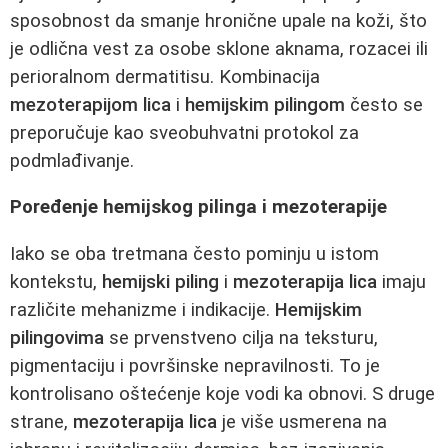
sposobnost da smanje hronične upale na koži, što
je odlična vest za osobe sklone aknama, rozacei ili
perioralnom dermatitisu. Kombinacija
mezoterapijom lica
i
hemijskim pilingom
često se
preporučuje kao sveobuhvatni protokol za
podmlađivanje.
Poređenje hemijskog pilinga i mezoterapije
Iako se oba tretmana često pominju u istom
kontekstu,
hemijski piling
i
mezoterapija lica
imaju
različite mehanizme i indikacije.
Hemijskim
pilingovima
se prvenstveno cilja na teksturu,
pigmentaciju i površinske nepravilnosti. To je
kontrolisano oštećenje koje vodi ka obnovi. S druge
strane,
mezoterapija lica
je više usmerena na