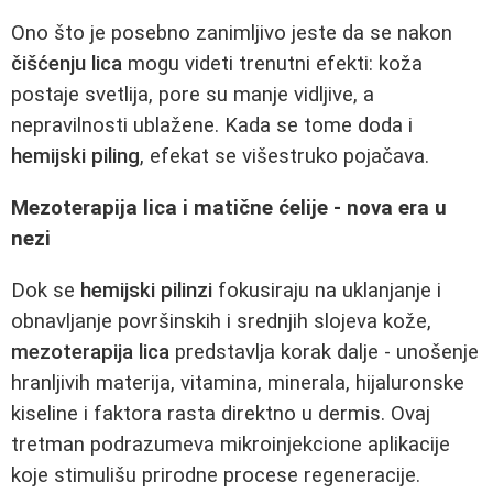
Ono što je posebno zanimljivo jeste da se nakon
čišćenju lica
mogu videti trenutni efekti: koža
postaje svetlija, pore su manje vidljive, a
nepravilnosti ublažene. Kada se tome doda i
hemijski piling
, efekat se višestruko pojačava.
Mezoterapija lica i matične ćelije - nova era u
nezi
Dok se
hemijski pilinzi
fokusiraju na uklanjanje i
obnavljanje površinskih i srednjih slojeva kože,
mezoterapija lica
predstavlja korak dalje - unošenje
hranljivih materija, vitamina, minerala, hijaluronske
kiseline i faktora rasta direktno u dermis. Ovaj
tretman podrazumeva mikroinjekcione aplikacije
koje stimulišu prirodne procese regeneracije.