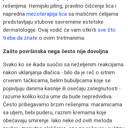
rešenjima. Hemijski piling, pravilno čišćenje lica i
napredna
mezoterapija lica
sa matičnim ćelijama
predstavljaju stubove savremene estetske
dermatologije. Ovaj vodič će vam otkriti
sve što
treba da znate
o ovim tretmanima.
Zašto površinska nega često nije dovoljna
Svako ko se ikada suočio sa neželjenim reakcijama
nakon uklanjanja dlačica - bilo da je reč o sitnim
crvenim tačkicama, belim bubuljicama koje se
pojavljuju danima kasnije ili osećaju zategnutosti -
razume koliko koža ume da bude nepredvidiva.
Često pribegavamo brzim rešenjima: maramicama
sa uljem, bebi puderu, raznim kremama koje
obećavaju smirenje. Iako neke od ovih metoda