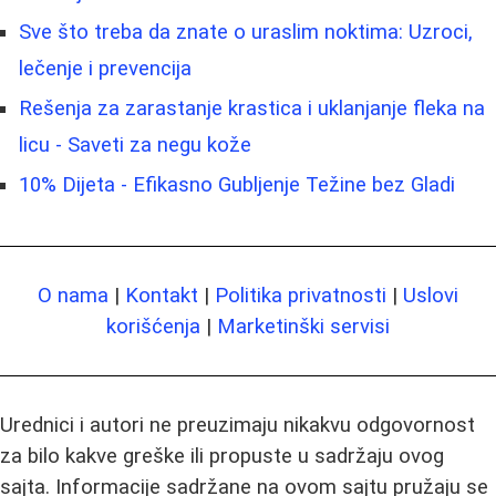
Sve što treba da znate o uraslim noktima: Uzroci,
lečenje i prevencija
Rešenja za zarastanje krastica i uklanjanje fleka na
licu - Saveti za negu kože
10% Dijeta - Efikasno Gubljenje Težine bez Gladi
O nama
|
Kontakt
|
Politika privatnosti
|
Uslovi
korišćenja
|
Marketinški servisi
Urednici i autori ne preuzimaju nikakvu odgovornost
za bilo kakve greške ili propuste u sadržaju ovog
sajta. Informacije sadržane na ovom sajtu pružaju se