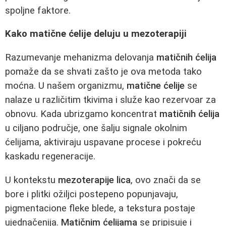
spoljne faktore.
Kako matične ćelije deluju u mezoterapiji
Razumevanje mehanizma delovanja
matičnih ćelija
pomaže da se shvati zašto je ova metoda tako
moćna. U našem organizmu,
matične ćelije
se
nalaze u različitim tkivima i služe kao rezervoar za
obnovu. Kada ubrizgamo koncentrat
matičnih ćelija
u ciljano područje, one šalju signale okolnim
ćelijama, aktiviraju uspavane procese i pokreću
kaskadu regeneracije.
U kontekstu
mezoterapije lica
, ovo znači da se
bore i plitki ožiljci postepeno popunjavaju,
pigmentacione fleke blede, a tekstura postaje
ujednačenija.
Matičnim ćelijama
se pripisuje i